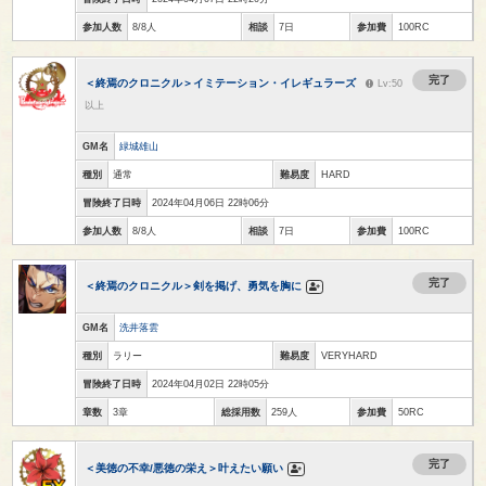
参加人数
8/8人
相談
7日
参加費
100RC
完了
＜終焉のクロニクル＞イミテーション・イレギュラーズ
Lv:50
以上
GM名
緑城雄山
種別
通常
難易度
HARD
冒険終了日時
2024年04月06日 22時06分
参加人数
8/8人
相談
7日
参加費
100RC
完了
＜終焉のクロニクル＞剣を掲げ、勇気を胸に
GM名
洗井落雲
種別
ラリー
難易度
VERYHARD
冒険終了日時
2024年04月02日 22時05分
章数
3章
総採用数
259人
参加費
50RC
完了
＜美徳の不幸/悪徳の栄え＞叶えたい願い