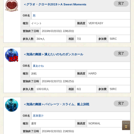
完了
＜グラオ・クローネ2019＞A Sweet Moments
GM名
愁
種別
イベント
難易度
VERYEASY
冒険終了日時
2019年03月03日 22時20分
参加人数
34/∞人
相談
7日
参加費
50RC
完了
＜泡渦の舞踏＞潰えたいのちのダンスホール
GM名
夏あかね
種別
決戦
難易度
HARD
冒険終了日時
2019年02月07日 22時25分
参加人数
100/100人
相談
6日
参加費
50RC
完了
＜泡渦の舞踏＞パイレーツ・スライム、船上決戦
GM名
黒筆墨汁
種別
通常
難易度
NORMAL
冒険終了日時
2019年02月03日 21時50分