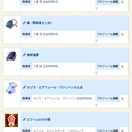
執筆者
八重 慧 (
p3p008813
)
プロフィール掲載
あ
り
縁（関係者まとめ）
執筆者
八重 慧 (
p3p008813
)
プロフィール掲載
あ
り
海神鬼譚
執筆者
十夜 縁 (
p3p000099
)
プロフィール掲載
あ
り
ヨゾラ・エアツェール・ヴァッペンの人生
執筆者
ヨゾラ・エアツェール・ヴァッペン (
p3p000916
)
プロフィール掲載
あ
り
エフィムのその後
執筆者
エフィム・ネストロヴィチ・ベルヴェノフ
プロフィール掲載
あ