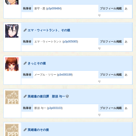
執筆者
形守・恩 (
p3p009484
)
プロフィール掲載
あ
り
エマ・ウィートラント、その後
執筆者
エマ・ウィートラント (
p3p005065
)
プロフィール掲載
あ
り
きっとその後
執筆者
メープル・ツリー (
p3n000199
)
プロフィール掲載
あ
り
英雄達の後日譚 那須 与一
執筆者
那須 与一 (
p3p003103
)
プロフィール掲載
あ
り
英雄達のその後