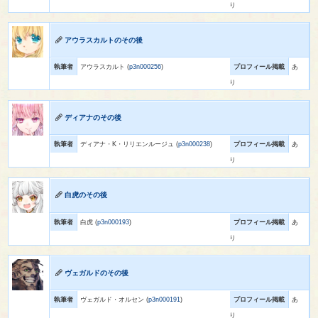
り
アウラスカルトのその後
執筆者
アウラスカルト (
p3n000256
)
プロフィール掲載
あ
り
ディアナのその後
執筆者
ディアナ・K・リリエンルージュ (
p3n000238
)
プロフィール掲載
あ
り
白虎のその後
執筆者
白虎 (
p3n000193
)
プロフィール掲載
あ
り
ヴェガルドのその後
執筆者
ヴェガルド・オルセン (
p3n000191
)
プロフィール掲載
あ
り