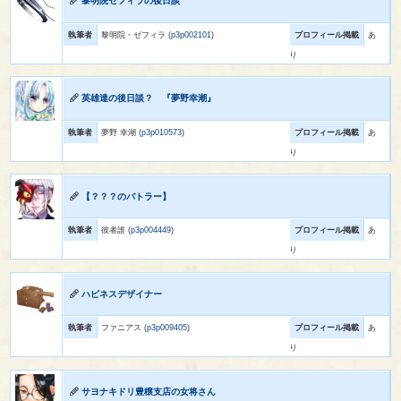
黎明院ゼフィラの後日談
執筆者
黎明院・ゼフィラ (
p3p002101
)
プロフィール掲載
あ
り
英雄達の後日談？ 『夢野幸潮』
執筆者
夢野 幸潮 (
p3p010573
)
プロフィール掲載
あ
り
【？？？のバトラー】
執筆者
彼者誰 (
p3p004449
)
プロフィール掲載
あ
り
ハピネスデザイナー
執筆者
ファニアス (
p3p009405
)
プロフィール掲載
あ
り
サヨナキドリ豊穣支店の女将さん