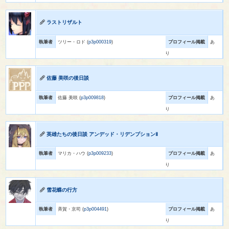
ラストリザルト
執筆者
ツリー・ロド (
p3p000319
)
プロフィール掲載
あ
り
佐藤 美咲の後日談
執筆者
佐藤 美咲 (
p3p009818
)
プロフィール掲載
あ
り
英雄たちの後日談 アンデッド・リデンプションⅡ
執筆者
マリカ・ハウ (
p3p009233
)
プロフィール掲載
あ
り
雪花蝶の行方
執筆者
斉賀・京司 (
p3p004491
)
プロフィール掲載
あ
り