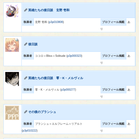
英雄たちの後日談 玄野 壱和
執筆者
玄野 壱和 (
p3p010806
)
プロフィール掲載
あ
り
後日談
執筆者
ココロ＝Bliss＝Solitude (
p3p000323
)
プロフィール掲載
あ
り
英雄たちの後日談 零・K・メルヴィル
執筆者
零・K・メルヴィル (
p3p000277
)
プロフィール掲載
あ
り
その後のブランシュ
執筆者
ブランシュ＝エルフレーム＝リアルト
プロフィール掲載
あ
(
p3p010222
)
り