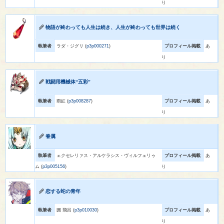
り
物語が終わっても人生は続き、人生が終わっても世界は続く
執筆者
ラダ・ジグリ (
p3p000271
)
プロフィール掲載
あ
り
戦闘用機械体“五彩”
執筆者
雨紅 (
p3p008287
)
プロフィール掲載
あ
り
眷属
執筆者
ェクセレリァス・アルケラシス・ヴィルフェリゥ
プロフィール掲載
あ
ム (
p3p005156
)
り
恋する蛇の青年
執筆者
囲 飛呂 (
p3p010030
)
プロフィール掲載
あ
り