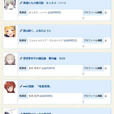
英雄たちの後日談 オニキス・ハート
執筆者
オニキス・ハート (
p3p008639
)
プロフィール掲載
あ
り
旅は続く。人生のように
執筆者
フォルトゥナリア・ヴェルーリア (
p3p009512
)
プロフィール掲載
あ
り
若宮芽衣子の備忘録 番外編 その1
執筆者
若宮 芽衣子 (
p3p010879
)
プロフィール掲載
あ
り
■■の痕跡 『有原卮濘』
執筆者
有原 卮濘 (
p3p010661
)
プロフィール掲載
あ
り