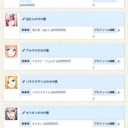
(
p3n000290
)
り
ほむらのその後
執筆者
普久原・ほむら (
p3n000159
)
プロフィール掲載
あ
り
アルテナのその後
執筆者
アルテナ・フォルテ (
p3n000007
)
プロフィール掲載
あ
り
パラスラディエのその後
執筆者
パラスラディエ (
p3n000330
)
プロフィール掲載
あ
り
オリオンのその後
執筆者
オリオン (
p3n000257
)
プロフィール掲載
あ