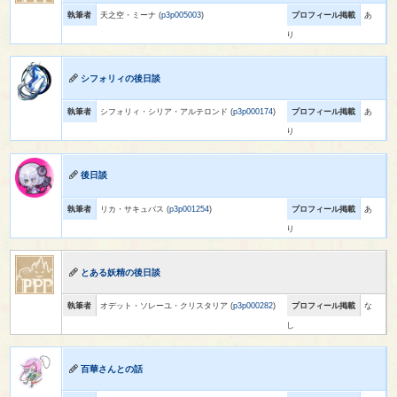
執筆者
天之空・ミーナ (
p3p005003
)
プロフィール掲載
あ
り
シフォリィの後日談
執筆者
シフォリィ・シリア・アルテロンド (
p3p000174
)
プロフィール掲載
あ
り
後日談
執筆者
リカ・サキュバス (
p3p001254
)
プロフィール掲載
あ
り
とある妖精の後日談
執筆者
オデット・ソレーユ・クリスタリア (
p3p000282
)
プロフィール掲載
な
し
百華さんとの話