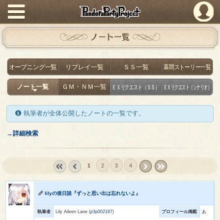
PandoraPartyProject
ノート一覧
オープニング一覧
リプレイ一覧
ＳＳ一覧
幕間ストーリー一覧
ノート一覧
ＧＭ・ＮＭ一覧
ＥＸリクエスト（ＳＳ）
ＥＸリクエスト（シナリオ）
執筆者が全体公開したノートの一覧です。
→詳細検索
1
2
3
4
« first
‹
next ›
last »
prev
lilyの後日談『ずっと思い出は忘れないよ』
執筆者
Lily Aileen Lane (
p3p002187
)
プロフィール掲載
あ