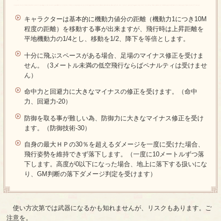
キャラクターは基本的に機動力値分の距離（機動力1につき10M
程度の距離）を移動する事が出来ますが、飛行時は上昇距離を
平地機動力の1/4とし、移動を1/2、降下を等倍とします。
十分に飛ぶスペースがある場合、足場のマイナス修正を受けま
せん。（3メートル未満の低空飛行ならばペナルティは受けませ
ん）
命中力と回避力に大きなマイナスの修正を受けます。（命中
力、回避力-20）
防御を取る事が難しい為、防御力に大きなマイナス修正を受け
ます。（防御技術-30）
自身の最大ＨＰの30％を超えるダメージを一度に受けた場合、
飛行姿勢を維持できず落下します。（一度に10メートルずつ落
下します。高度が0以下になった場合、地上に落下する扱いにな
り、GM判断の落下ダメージ判定を受けます）
使い方次第では武器になるかも知れませんが、リスクもあります。ご
注意を。