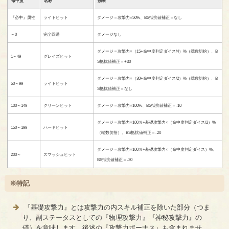
命中度
名称
効果
『必中』属性
ライトヒット
ダメージ＝攻撃力×50%、BS抵抗値補正＝なし
～0
完全回避
ダメージなし
ダメージ＝攻撃力×（15+命中度判定ダイス/4）%（端数切捨）、B
1～49
グレイズヒット
S抵抗値補正＝+30
ダメージ＝攻撃力×（30+命中度判定ダイス/2）%（端数切捨）、B
50～99
ライトヒット
S抵抗値補正＝なし
100～149
クリーンヒット
ダメージ＝攻撃力×100%、BS抵抗値補正＝-10
ダメージ＝攻撃力×100％+基礎攻撃力×（命中度判定ダイス/2）%
150～199
ハードヒット
（端数切捨）、BS抵抗値補正＝-20
ダメージ＝攻撃力×100％+基礎攻撃力×（命中度判定ダイス）%、
200～
スマッシュヒット
BS抵抗値補正＝-30
※特記
『基礎攻撃力』とは攻撃力の内スキル補正を除いた部分（つま
り、副ステータスとしての『物理攻撃力』『神秘攻撃力』の
値）を意味します。後述の『攻撃力ボーナス』も含まれませ