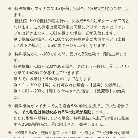
特殊抵抗がマイナスでBSを受けた場合、特殊抵抗判定に移行し
ます。
-抵抗値+100で抵抗判定を行い、失敗時BSの効果ターンが二倍と
なります。この判定は反応判定と同様にクリティカルとファン
ブルは起きません。-101を超えた場合、必ず失敗します。
例：抵抗-5の場合、-5+100で95の特殊判定に失敗すると（出目
が4以下の場合）、BS効果ターンが二倍となります。
特殊抵抗が-1～-100である間、受けるBS効果は一段階上昇しま
す。
特殊抵抗が-101～-200である場合、更にもう一段階上昇……とい
う形でBSの効果が悪化していきます。
最大で四段階目のBSの効果にまでなります。
例：-1～-100で【毒】を付与された場合→【猛毒】の効果に。
例：-101～-200で【毒】を付与された場合→【致死毒】の効果
に。
特殊抵抗がマイナスである場合BSの耐性を所持していた場合で
も、
その耐性は無効化されBSの効果が発動
します。。
ただし耐性を所持している場合、特殊抵抗が-1以下の場合に発生
するBS効果段階の上昇は阻止され、発生しません。
HP増量系の付与効果をブレイク時、付与されていたHP分が消滅