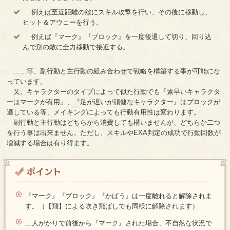
例えば至近距離の敵にスキル攻撃を行い、その後に移動し、
ヒット＆アウェーを行う。
例えば『マーク』『ブロック』を一度後退して切り、回り込
んで別の敵に全力移動で接近する。
……等、副行動と主行動の組み合わせで戦略を構築する事が可能にな
っています。
又、キャラクターのタイプによって似た行動でも『素早いキャラクタ
ーはマークが有用』、『足が遅いが頑健なキャラクター』はブロックが
適している等、メイキングによっても行動有用性は変わります。
副行動と主行動はどちらから消費しても構いませんが、どちらか二つ
を行う事は出来ません。ただし、スキルやEXA判定の成功で行動回数が
増減する場合は有り得ます。
『マーク』『ブロック』『かばう』は一度離れると解除されま
す。（【飛】による吹き飛ばしでも同様に解除されます）
二人がかりで前後から『マーク』された場合、不自然な状況で