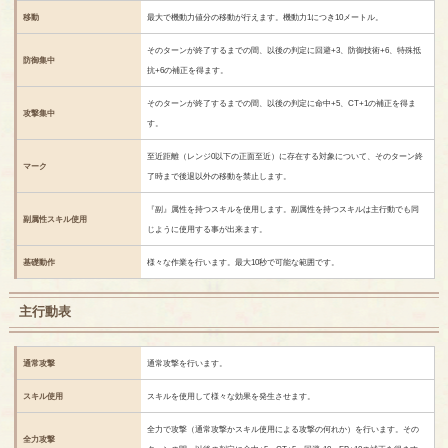
移動
最大で機動力値分の移動が行えます。機動力1につき10メートル。
そのターンが終了するまでの間、以後の判定に回避+3、防御技術+6、特殊抵
防御集中
抗+6の補正を得ます。
そのターンが終了するまでの間、以後の判定に命中+5、CT+1の補正を得ま
攻撃集中
す。
至近距離（レンジ0以下の正面至近）に存在する対象について、そのターン終
マーク
了時まで後退以外の移動を禁止します。
『副』属性を持つスキルを使用します。副属性を持つスキルは主行動でも同
副属性スキル使用
じように使用する事が出来ます。
基礎動作
様々な作業を行います。最大10秒で可能な範囲です。
主行動表
通常攻撃
通常攻撃を行います。
スキル使用
スキルを使用して様々な効果を発生させます。
全力で攻撃（通常攻撃かスキル使用による攻撃の何れか）を行います。その
全力攻撃