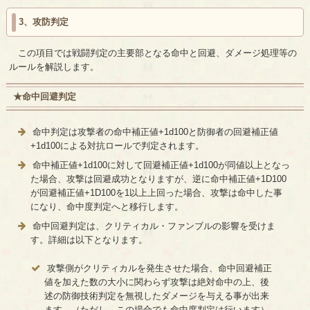
3、攻防判定
この項目では戦闘判定の主要部となる命中と回避、ダメージ処理等の
ルールを解説します。
★命中回避判定
命中判定は攻撃者の命中補正値+1d100と防御者の回避補正値
+1d100による対抗ロールで判定されます。
命中補正値+1d100に対して回避補正値+1d100が同値以上となっ
た場合、攻撃は回避成功となりますが、逆に命中補正値+1D100
が回避補正値+1D100を1以上上回った場合、攻撃は命中した事
になり、命中度判定へと移行します。
命中回避判定は、クリティカル・ファンブルの影響を受けま
す。詳細は以下となります。
攻撃側がクリティカルを発生させた場合、命中回避補正
値を加えた数の大小に関わらず攻撃は絶対命中の上、後
述の防御技術判定を無視したダメージを与える事が出来
ます。（ただし、この場合でも命中度判定は行います）