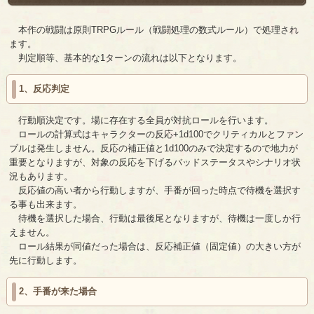
本作の戦闘は原則TRPGルール（戦闘処理の数式ルール）で処理され
ます。
判定順等、基本的な1ターンの流れは以下となります。
1、反応判定
行動順決定です。場に存在する全員が対抗ロールを行います。
ロールの計算式はキャラクターの反応+1d100でクリティカルとファン
ブルは発生しません。反応の補正値と1d100のみで決定するので地力が
重要となりますが、対象の反応を下げるバッドステータスやシナリオ状
況もあります。
反応値の高い者から行動しますが、手番が回った時点で待機を選択す
る事も出来ます。
待機を選択した場合、行動は最後尾となりますが、待機は一度しか行
えません。
ロール結果が同値だった場合は、反応補正値（固定値）の大きい方が
先に行動します。
2、手番が来た場合