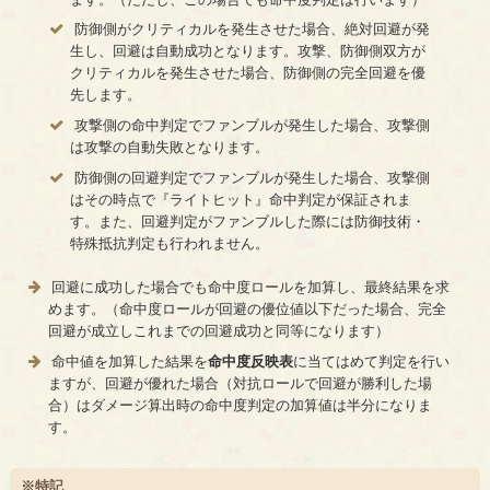
防御側がクリティカルを発生させた場合、絶対回避が発
生し、回避は自動成功となります。攻撃、防御側双方が
クリティカルを発生させた場合、防御側の完全回避を優
先します。
攻撃側の命中判定でファンブルが発生した場合、攻撃側
は攻撃の自動失敗となります。
防御側の回避判定でファンブルが発生した場合、攻撃側
はその時点で『ライトヒット』命中判定が保証されま
す。また、回避判定がファンブルした際には防御技術・
特殊抵抗判定も行われません。
回避に成功した場合でも命中度ロールを加算し、最終結果を求
めます。（命中度ロールが回避の優位値以下だった場合、完全
回避が成立しこれまでの回避成功と同等になります）
命中値を加算した結果を
命中度反映表
に当てはめて判定を行い
ますが、回避が優れた場合（対抗ロールで回避が勝利した場
合）はダメージ算出時の命中度判定の加算値は半分になりま
す。
※特記