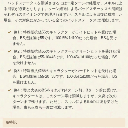
バッドステータスを消滅させるには一定ターンの経過か、スキルによ
る回復が必要となります。ターン経過によるバッドステータスの消滅は
それぞれのタイミングで処理されますが、スキルによる回復に成功した
場合、その対象にかかっている全てのバッドステータスは消滅します。
例1：特殊抵抗値55のキャラクターがライトヒットを受けた場
合、BS抵抗値は55です。100-55≦1d100だった場合、BSを受け
ません。
例2：特殊抵抗値55のキャラクターがクリーンヒットを受けた場
合、BS抵抗値は55-10=45です。100-45≦1d100だった場合、BS
を受けません。
例3：特殊抵抗値55のキャラクターがハードヒットを受けた場
合、BS抵抗値は55-20=35です。100-35≦1d100だった場合、BS
を受けません。
例4：毒と火炎のBSをそれぞれ4ターン前、3ターン前に受けた
キャラクターＡは、このターン毒は消滅しますが、火炎は次の
ターンまで残ります。ただし、スキルによるBSの回復を受けた
場合、毒も火炎も一度に消滅します。
※特記