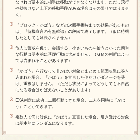
なければ基本的に相手は移動ができなくなります。ただし飛行
や壁抜けなど上下の移動手段がある場合はその限りではりませ
ん。
『ブロック・かばう』などの次回手番時までの効果があるもの
は、『待機宣言の有無確認』の段階で終了します。（仮に待機
したとしても延長されません）
他人に警戒を促す、会話する、小さいものを拾うといった簡単
な行動は基本的に基礎行動に含みません。（ＧＭの判断によっ
ては含まれることがあります）
『かばう』を行なって非かばい対象とまとめて範囲攻撃に巻き
込まれた場合、『かばう』を宣言した側だけがダメージを受
け、重複はしません。（ただし状況によってどうしても不自然
になる場合はかばえないことがあります）
EXA判定に成功し二回行動できた場合、二人を同時に『かば
う』ことができます。
複数人で同じ対象に『かばう』宣言した場合、引き受ける対象
は基本的にランダムになります。