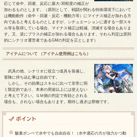
応じて命中、回避、反応に最大-30程度の補正が
加わるものとします。（原則として、戦闘が関わる特殊環境下において
は機動動作（命中・回避・反応・機動力等）にマイナス補正が加わる方
向であると考えるものとしますが、シチュエーションに適する一部スキ
ル等を取得している場合、マイナス補正は軽減、消滅する場合もありま
す。又、逆にプラスの補正が加わる場合もあります。それら判定は原則
的にシナリオ運営者であるGMの判定を正とします）
アイテムについて （
アイテム使用例はこちら
）
武具の他、シナリオに役立つ道具を装備し、
冒険に持ち込む事は自由です。
しかし、その効果はスキルに比べて非常に弱
く限定的であり、本来の用途以上には使えない
と考えて下さい。ＧＭ側の判定で有効とされる
場合も、されない場合もあります。期待し過ぎは禁物です。
酸素ボンベで水中でも自由自在！（水中適応の方が強力かつ動