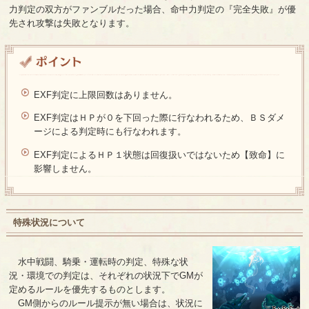
力判定の双方がファンブルだった場合、命中力判定の『完全失敗』が優
先され攻撃は失敗となります。
EXF判定に上限回数はありません。
EXF判定はＨＰが０を下回った際に行なわれるため、ＢＳダメ
ージによる判定時にも行なわれます。
EXF判定によるＨＰ１状態は回復扱いではないため【致命】に
影響しません。
特殊状況について
水中戦闘、騎乗・運転時の判定、特殊な状
況・環境での判定は、それぞれの状況下でGMが
定めるルールを優先するものとします。
GM側からのルール提示が無い場合は、状況に