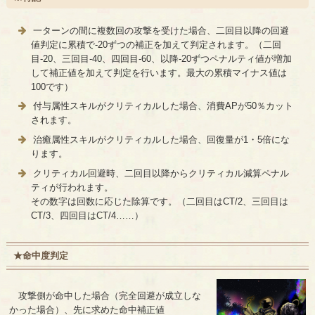
一ターンの間に複数回の攻撃を受けた場合、二回目以降の回避
値判定に累積で-20ずつの補正を加えて判定されます。（二回
目-20、三回目-40、四回目-60、以降-20ずつペナルティ値が増加
して補正値を加えて判定を行います。最大の累積マイナス値は
100です）
付与属性スキルがクリティカルした場合、消費APが50％カット
されます。
治癒属性スキルがクリティカルした場合、回復量が1・5倍にな
ります。
クリティカル回避時、二回目以降からクリティカル減算ペナル
ティが行われます。
その数字は回数に応じた除算です。（二回目はCT/2、三回目は
CT/3、四回目はCT/4……）
★命中度判定
攻撃側が命中した場合（完全回避が成立しな
かった場合）、先に求めた命中補正値