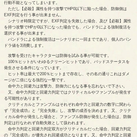
行動不能となってしまいます。
ただし【必殺】属性を持つ攻撃でHP0以下に陥った場合、防御側は
EXF判定を行う事が出来ません。
シナリオ時限定ですが、EXF判定を失敗した場合、及び【必殺】属性
を持つ攻撃でHPが0以下になった場合でも、パンドラによる強制復活を
選択する事が出来ます。
パンドラによる強制復活は一シナリオに一回までであり、個人のパン
ドラ値を3消費します。
攻撃を受けたキャラクターは防御を試みる事が可能です。
100％ヒットがいわゆるクリーンヒットであり、バッドステータスを
発生させる条件になっています。
ヒット率は最大で200％ヒットまで存在し、その名の通りこれはダメ
ージが二倍になる強烈な一撃です。
命中力と回避力は攻撃力、防御力にもなる事を忘れないで下さい。
又、命中力判定と回避力判定ではクリティカルやファンブルが発生す
る可能性があります。
クリティカルとファンブルはそれぞれ命中力と回避力の数字に関わら
ず『完全成功』と『完全失敗』し、攻撃の成否を決めます。又、クリテ
ィカル命中が発生した場合と、ファンブル防御が発生した場合は、防御
判定は行なわれず自動失敗として扱われます。
命中力判定と回避力判定双方がクリティカルだった場合、回避力判定
の『完全成功』が優先され回避成功となります。又、命中力判定と回避