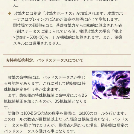
ん。
攻撃力には別途『攻撃力ボーナス』が加算されます。攻撃力ボ
ーナスはプレイングに込めた決意や願望に応じて増加します。
闘技場での戦闘時には、基礎攻撃力から自動的に算出された値
（副ステータスに添えられている値。物理攻撃力の場合「物攻
×{(物攻－500)÷30}％」）が機械的に加算されます。また、治癒
スキルには適用されません。
★特殊抵抗判定、バッドステータスについて
攻撃の命中時には、バッドステータスが生じ
る可能性があります。これに対して防御側は特
殊抵抗判定を行う事が出来ます。
まず、防御側の特殊抵抗値に命中度によるBS
抵抗値補正を加えたものが、BS抵抗値となりま
す。
防御側は100-BS抵抗値の数字を目標に、1d100のロールを行います。
このロールの数値が目標値以上だった場合は抵抗成功となり、バッドス
テータスを受け付けませんが、目標値未満だった場合、防御側は所定の
バッドステータスを受ける事になります。