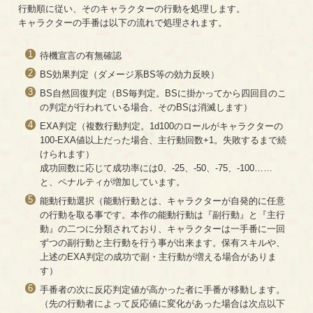
行動順に従い、そのキャラクターの行動を処理します。
キャラクターの手番は以下の流れで処理されます。
待機宣言の有無確認
BS効果判定（ダメージ系BS等の効力反映）
BS自然回復判定（BS毎判定。BSに掛かってから四回目のこ
の判定が行われている場合、そのBSは消滅します）
EXA判定（複数行動判定。1d100のロールがキャラクターの
100-EXA値以上だった場合、主行動回数+1。失敗するまで続
けられます）
成功回数に応じて成功率には0、-25、-50、-75、-100……
と、ペナルティが増加しています。
能動行動選択（能動行動とは、キャラクターが自発的に任意
の行動を取る事です。本作の能動行動は『副行動』と『主行
動』の二つに分類されており、キャラクターは一手番に一回
ずつの副行動と主行動を行う事が出来ます。保有スキルや、
上述のEXA判定の成功で副・主行動が増える場合がありま
す）
手番者の次に反応判定値が高かった者に手番が移動します。
（先の行動者によって反応値に変化があった場合は次点以下