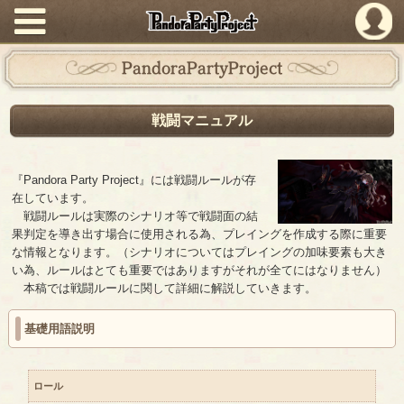
PandoraPartyProject
PandoraPartyProject
戦闘マニュアル
『Pandora Party Project』には戦闘ルールが存
在しています。
戦闘ルールは実際のシナリオ等で戦闘面の結
果判定を導き出す場合に使用される為、プレイングを作成する際に重要
な情報となります。（シナリオについてはプレイングの加味要素も大き
い為、ルールはとても重要ではありますがそれが全てにはなりません）
本稿では戦闘ルールに関して詳細に解説していきます。
基礎用語説明
ロール