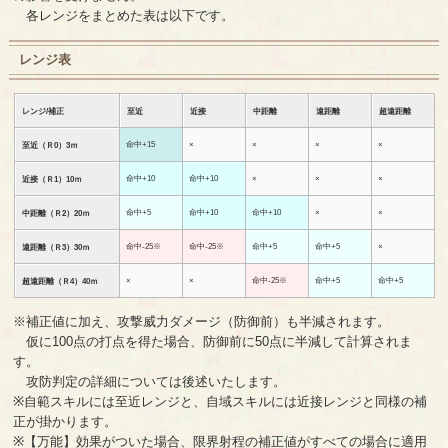
各レンジをまとめた表は以下です。
レンジ表
レンジ/補正
至近
近接
中距離
遠距離
超遠距離
命中+15
×
×
×
×
至近（Ｒ0）3ｍ
命中+10
命中+10
×
×
×
近接（Ｒ1）10ｍ
命中+5
命中+10
命中+10
×
×
中距離（Ｒ2）20ｍ
命中-25※
命中-25※
命中+5
命中+5
×
遠距離（Ｒ3）30ｍ
×
×
命中-25※
命中+5
命中+5
超遠距離（Ｒ4）40ｍ
※補正値に加え、攻撃威力ダメージ（防御前）も半減されます。
仮に100点の打点を得た場合、防御前に50点に半減して計算されま
す。
攻防判定の詳細については後述いたします。
※自範スキルには至近レンジと、自域スキルには近接レンジと同様の補
正が掛かります。
※【万能】効果がついた場合、限界射程の補正値がすべての場合に適用