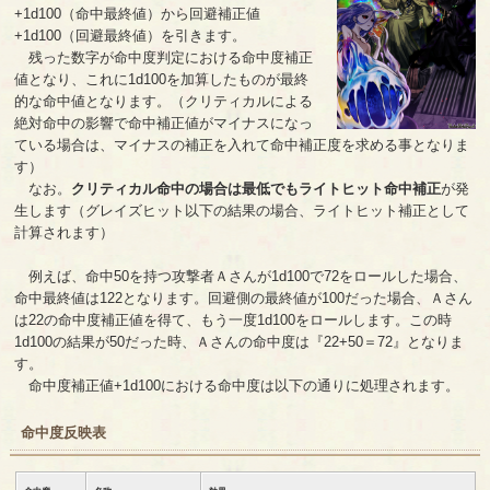
+1d100（命中最終値）から回避補正値
+1d100（回避最終値）を引きます。
残った数字が命中度判定における命中度補正
値となり、これに1d100を加算したものが最終
的な命中値となります。（クリティカルによる
絶対命中の影響で命中補正値がマイナスになっ
ている場合は、マイナスの補正を入れて命中補正度を求める事となりま
す）
なお。
クリティカル命中の場合は最低でもライトヒット命中補正
が発
生します（グレイズヒット以下の結果の場合、ライトヒット補正として
計算されます）
例えば、命中50を持つ攻撃者Ａさんが1d100で72をロールした場合、
命中最終値は122となります。回避側の最終値が100だった場合、Ａさん
は22の命中度補正値を得て、もう一度1d100をロールします。この時
1d100の結果が50だった時、Ａさんの命中度は『22+50＝72』となりま
す。
命中度補正値+1d100における命中度は以下の通りに処理されます。
命中度反映表