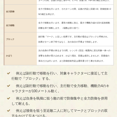
ターンの間、以後の判定に命中+5、CT+5、回避-10、FB+10の補正を得ます。
全力で防御を行います。そのターンの間、以後の判定に回避+10、防御技術+2
全力防御
0の補正を得ます。
全力で移動を行います。通常の移動に加え、最大で機動力値の1/2の追加移動
全力移動
距離を得て移動します。（端数は切り捨て）
副行動『マーク』と近しい効果です。主行動の場合はブロックと呼称され、
ブロック
効果がターン終了時ではなく、次の自分の手番まで持続します。
次の自身の手番が来るまでの間、レンジ0（至近）範囲内に居る対象一体への
かばう
攻撃を自身が受け止めます。かばう場合、回避は成功しませんが、回避値の
算出だけは行います。また防御技術判定は通常通り行う事が出来ます。
例えば副行動で移動を行い、対象キャラクターに接近して主
行動で『ブロック』する。
例えば副行動で移動を行い、主行動で全力移動、機動力4のキ
ャラクターが100メートル動く。
例えば自身を執拗に狙う敵の前で防御集中と全力防御を併用
して耐える。
例えば後衛を狙う至近敵二人に対してマークとブロックの双
方をかけて引きつける。