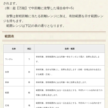
されます。
（例：超【万能】で中距離に攻撃した場合命中+5）
攻撃は射程距離に当たる距離レンジに加え、有効範囲を示す範囲レン
ジを持ちます。
範囲レンジは下記の表の通りとなります。
範囲表
名称
表記
効果・範囲
単体対象。射程範囲内にある対象一体をランダムで選び、効果を及ぼしま
ランダム
ラ
す。
単体対象。自分を対象とし、効果を及ぼします（自範・自域は自分を起点と
自身
自
する範囲・広域）。
単体
単
単体対象。射程範囲内にある対象一体に効果を及ぼします。
範囲対象。射程範囲内にある一点を起点とする、半径5メートル以内の全ての
範囲
範
対象に効果を及ぼします。
範囲対象。射程範囲内にある一点を起点とする、半径10メートル以内の全て
広域
域
の対象に効果を及ぼします。