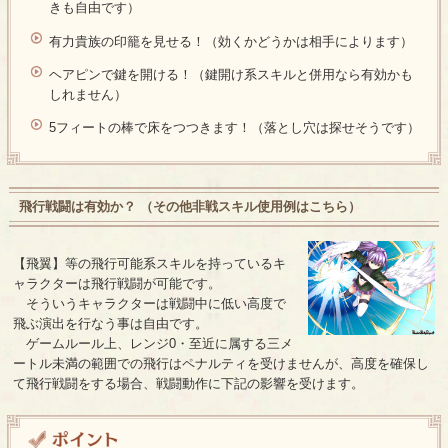
きも自由です）
有力貴族の印籠を見せる！（効くかどうかは相手によります）
ヘアピンで鍵を開ける！（鍵開け系スキルと併用なら有効かも
しれません）
5フィートの棒で床をつつきます！（落とし穴は探せそうです）
飛行戦闘は有効か？ （
その他非戦スキル使用例はこちら
）
【飛翼】等の飛行可能系スキルを持っているキ
ャラクターは飛行戦闘が可能です。
そういうキャラクターは戦闘中に低い高度で
飛ぶ演出を行なう事は自由です。
ゲームルール上、レンジ0・至近に属する三メ
ートル未満の範囲での飛行はペナルティを受けませんが、高度を確保し
て飛行戦闘をする場合、戦闘動作に下記の影響を受けます。