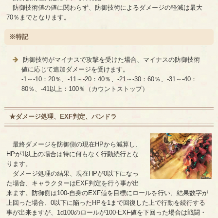
防御技術値の値に関わらず、防御技術によるダメージの軽減は最大
70％までとなります。
※特記
防御技術がマイナスで攻撃を受けた場合、マイナスの防御技術
値に応じて追加ダメージを受けます。
-1～-10：20％、-11～-20：40％、-21～-30：60％、-31～-40：
80％、-41以上：100％（カウントストップ）
★ダメージ処理、EXF判定、パンドラ
最終ダメージを防御側の現在HPから減算し、
HPが1以上の場合は特に何もなく行動続行とな
ります。
ダメージ処理の結果、現在HPが0以下になっ
た場合、キャラクターはEXF判定を行う事が出
来ます。防御側は100-自身のEXF値を目標にロールを行い、結果数字が
上回った場合、0以下に陥ったHPを1まで回復した上で行動を続行する
事が出来ますが、1d100のロールが100-EXF値を下回った場合は戦闘・