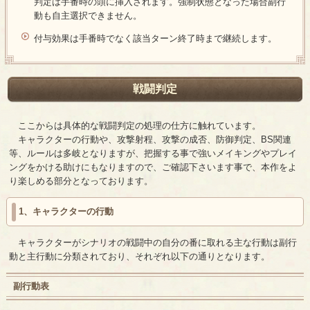
判定は手番時の頭に挿入されます。強制状態となった場合副行
動も自主選択できません。
付与効果は手番時でなく該当ターン終了時まで継続します。
戦闘判定
ここからは具体的な戦闘判定の処理の仕方に触れています。
キャラクターの行動や、攻撃射程、攻撃の成否、防御判定、BS関連
等、ルールは多岐となりますが、把握する事で強いメイキングやプレイ
ングをかける助けにもなりますので、ご確認下さいます事で、本作をよ
り楽しめる部分となっております。
1、キャラクターの行動
キャラクターがシナリオの戦闘中の自分の番に取れる主な行動は副行
動と主行動に分類されており、それぞれ以下の通りとなります。
副行動表