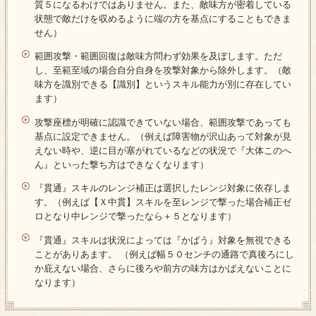
質５になるわけではありません。また、敵味方が密着している
状態で敵だけを収めるように端の方を基点にすることもできま
せん）
範囲攻撃・範囲回復は敵味方問わず効果を及ぼします。ただ
し、至範至域の場合自分自身を攻撃対象から除外します。（敵
味方を識別できる【識別】というスキル能力が別に存在してい
ます）
攻撃座標が明確に認識できていない場合、範囲攻撃であっても
基点に設定できません。（例えば障害物が沢山あって対象が見
えない時や、逆に目が塞がれているなどの状況で『大体このへ
ん』といった撃ち方はできなくなります）
『貫通』スキルのレンジ補正は選択したレンジ対象に依存しま
す。（例えば【Ｘ中貫】スキルを至レンジで撃った場合補正ゼ
ロとなり中レンジで撃ったなら＋５となります）
『貫通』スキルは状況によっては『かばう』対象を無視できる
ことがありあます。 （例えば幅５０センチの通路で真後ろにし
か庇えない場合、さらに後ろや前方の味方はかばえないことに
なります）