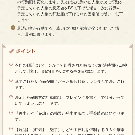
の行動順も変化します。例えば先に動いた人物が次に行動を
予定していた人物の反応値をBSで下げた場合、次に行動を
予定していた人物の行動順は下げられた固定値に従い、低下
します）
最遅の者が行動する、或いは行動可能者が全て行動した場
合、最初に戻ります。
本作の戦闘は1ターンが全て処理された時点での経過時間を10秒
として計算し、敵のHPを0にする事を目標にします。
算出された反応値が同じだった場合順番はランダムで決定され
ます。
決定した敵味方の行動順は、プレイングを書く上では分かって
いてもよいものとします。
『再生』や『充填』の効果が発生するのは手番時の頭になりま
す。
【混乱】【狂気】【魅了】などの主行動を強制するＢＳの確率