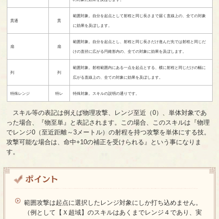
範囲対象。自分を起点として射程と同じ長さまで届く直線上の、全ての対象
貫通
貫
に効果を及ぼします。
範囲対象。自分を起点とし、射程と同じ長さだけ進んだ先では射程と同じだ
扇
扇
けの直径に広がる円錐形内の、全ての対象に効果を及ぼします。
範囲対象。射程範囲内にある一点を起点とする、横に射程と同じだけの幅に
列
列
広がる直線上の、全ての対象に効果を及ぼします。
特殊レンジ
特レ
特殊対象。スキルの説明の通りです。
スキル等の表記は例えば物理攻撃、レンジ至近（0）、単体対象であ
った場合、『物至単』と表記されます。この場合、このスキルは『物理
でレンジ0（至近距離～3メートル）の射程を持つ攻撃を単体にする技。
攻撃可能な場合は、命中+10の補正を受けられる』という事になりま
す。
範囲攻撃は起点に選択したレンジ対象にしか打ち込めません。
（例として【Ｘ超域】のスキルはあくまでレンジ４であり、実