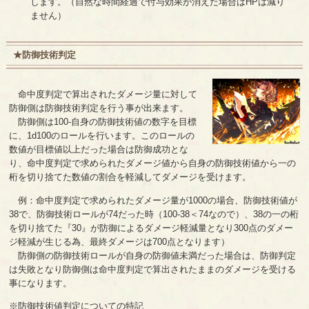
します。（自然な時間経過で付与効果が消えた場合はHPは減り
ません）
★防御技術判定
命中度判定で算出されたダメージ量に対して
防御側は防御技術判定を行う事が出来ます。
防御側は100-自身の防御技術値の数字を目標
に、1d100のロールを行います。このロールの
数値が目標値以上だった場合は防御成功とな
り、命中度判定で求められたダメージ値から自身の防御技術値から一の
桁を切り捨てた数値の割合を軽減してダメージを受けます。
例：命中度判定で求められたダメージ量が1000の場合、防御技術値が
38で、防御技術ロールが74だった時（100-38＜74なので）、38の一の桁
を切り捨てた『30』が防御によるダメージ軽減量となり300点のダメー
ジ軽減が生じる為、最終ダメージは700点となります）
防御側の防御技術ロールが自身の防御値未満だった場合は、防御判定
は失敗となり防御側は命中度判定で算出されたままのダメージを受ける
事になります。
※防御技術値判定についての特記