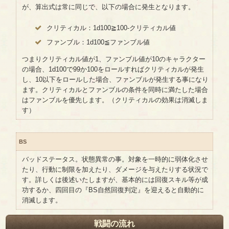
が、算出式は常に同じで、以下の場合に発生となります。
クリティカル：1d100≧100-クリティカル値
ファンブル：1d100≦ファンブル値
つまりクリティカル値が1、ファンブル値が10のキャラクター
の場合、1d100で99か100をロールすればクリティカルが発生
し、10以下をロールした場合、ファンブルが発生する事になり
ます。クリティカルとファンブルの条件を同時に満たした場合
はファンブルを優先します。（クリティカルの効果は消滅しま
す）
BS
バッドステータス。状態異常の事。対象を一時的に弱体化させ
たり、行動に制限を加えたり、ダメージを与えたりする状況で
す。詳しくは後述いたしますが、基本的には回復スキル等が成
功するか、四回目の『BS自然回復判定』を迎えると自動的に
消滅します。
戦闘の流れ