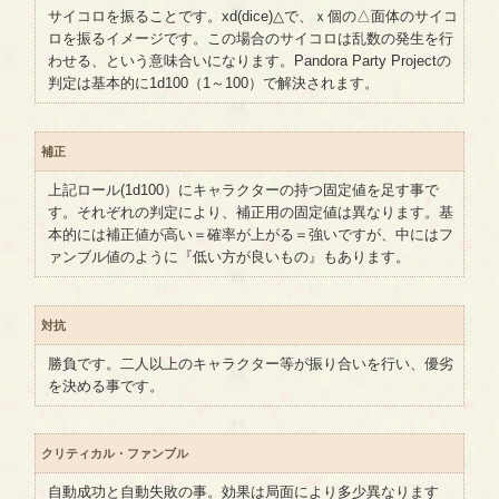
サイコロを振ることです。xd(dice)△で、ｘ個の△面体のサイコ
ロを振るイメージです。この場合のサイコロは乱数の発生を行
わせる、という意味合いになります。Pandora Party Projectの
判定は基本的に1d100（1～100）で解決されます。
補正
上記ロール(1d100）にキャラクターの持つ固定値を足す事で
す。それぞれの判定により、補正用の固定値は異なります。基
本的には補正値が高い＝確率が上がる＝強いですが、中にはフ
ァンブル値のように『低い方が良いもの』もあります。
対抗
勝負です。二人以上のキャラクター等が振り合いを行い、優劣
を決める事です。
クリティカル・ファンブル
自動成功と自動失敗の事。効果は局面により多少異なります