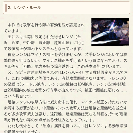
2、レンジ・ルール
本作では攻撃を行う際の有効射程が設定され
ています。
主にスキル毎に設定された得意レンジ（至
近、近接、中距離、遠距離、超遠距離）に応じ
て数値補正が加わるシステムとなっています。
得意レンジはマイナス補正を受けませんが、苦手レンジにおいては攻
撃自体が行えないか、マイナス補正を受けるという形になっており、ス
キル等が『万能』能力を持つ場合以外は、この基本法則に従います。
又、至近～超遠距離をそれぞれレンジ0～4とする数値設定がされてお
り、これは機動力と等価であり、有効攻撃距離となります。（レンジ0
の至近は3メートル以内、レンジ1の近接は10M以内。レンジ2の中距離
は20M圏内の敵に攻撃を行う事が出来ますが、補正は距離に応じる……
という具合です）
近接レンジの攻撃方法は威力命中に優れ、マイナス補正を持たないが
肉薄する必要があり、中距離レンジの攻撃方法は近接と距離戦を並立す
るが多少攻撃威力は譲り、遠距離、超遠距離は更なる射程を持つが近接
戦が行えない等の欠点がある仕組みとなっています。
ただし例外として『治癒』属性を持つスキルはレンジによる効果増減
の影響を受けません。