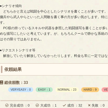
●シナリオ傾向
どちらかと言えば戦闘を中心としたシナリオを書くことが多いです。
傭兵やら武人やらといった人間敵を書く事の方が多い気がします。特に
す。
PC様の持っているスキルや武器を参照した戦闘描写を書くことが多
めな描写にしたいと考えています。が、もちろんクールで静かな系統の
はその限りではありません。
●リクエストシナリオ等
解放していたり解放していなかったりします。料金も常に一定ではな
依頼結果
総依頼数：33
VERYEASY：0
EASY：1
NORMAL：23
HARD：9
V
完全成功 ：0
大成功 ：1
成功 ：32
失敗 ：0