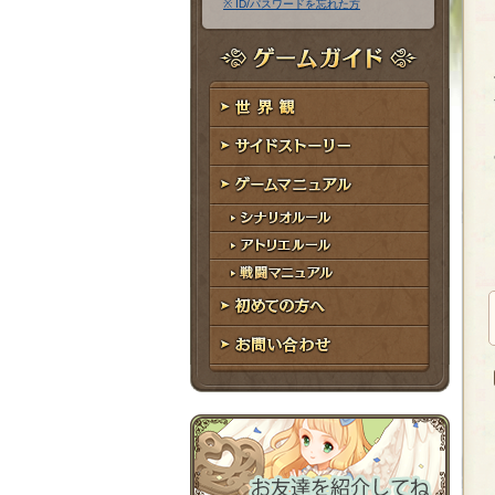
※ ID/パスワードを忘れた方
ア
ワ
ド
ー
レ
ド
ゲームガイド
ス
世界観
サイドストーリー
ゲームマニュアル
シナリオルール
アトリエルール
戦闘マニュアル
初めての方へ
お問い合わせ