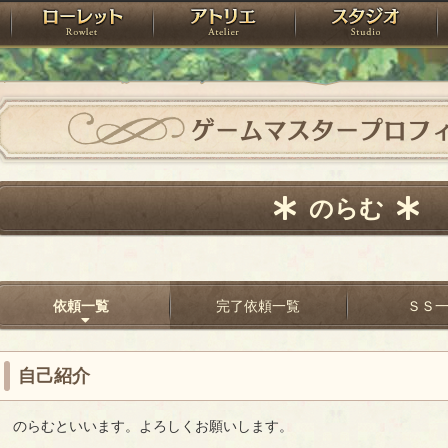
神殿
ローレット
アトリエ
raPartyProject
ゲームマスタープロフ
のらむ
依頼一覧
完了依頼一覧
ＳＳ
自己紹介
のらむといいます。よろしくお願いします。