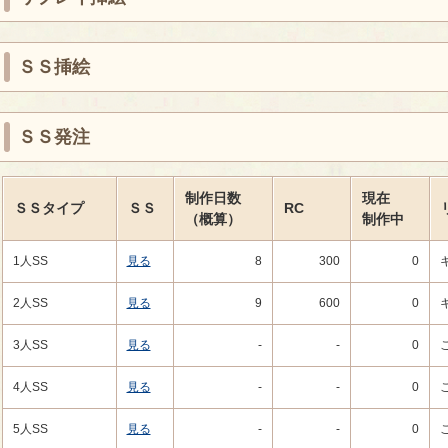
ＳＳ挿絵
ＳＳ発注
制作日数
現在
ＳＳタイプ
ＳＳ
RC
（概算）
制作中
1人SS
見る
8
300
0
2人SS
見る
9
600
0
3人SS
見る
-
-
0
4人SS
見る
-
-
0
5人SS
見る
-
-
0