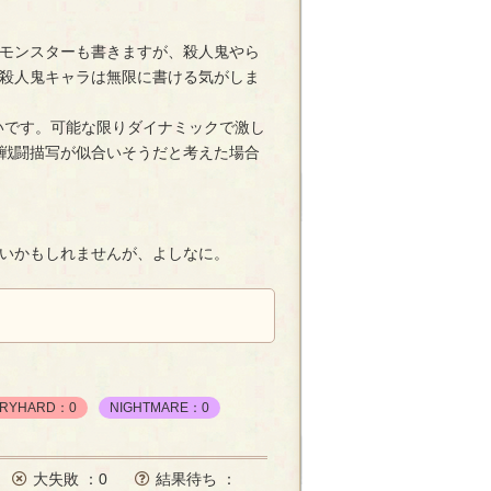
モンスターも書きますが、殺人鬼やら
殺人鬼キャラは無限に書ける気がしま
いです。可能な限りダイナミックで激し
戦闘描写が似合いそうだと考えた場合
いかもしれませんが、よしなに。
ERYHARD：0
NIGHTMARE：0
大失敗 ：0
結果待ち ：