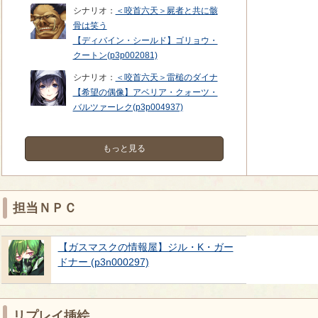
シナリオ：
＜咬首六天＞屍者と共に骸
骨は笑う
【ディバイン・シールド】ゴリョウ・
クートン(p3p002081)
シナリオ：
＜咬首六天＞雷槌のダイナ
【希望の偶像】アベリア・クォーツ・
バルツァーレク(p3p004937)
もっと見る
担当ＮＰＣ
【ガスマスクの情報屋】ジル・K・ガー
ドナー (p3n000297)
リプレイ挿絵