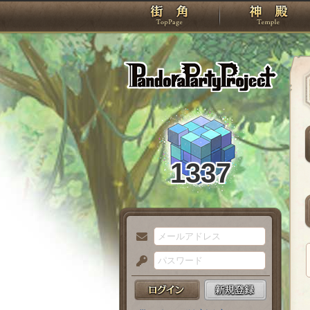
TOP
Pando
1337
メ
ー
パ
ル
ス