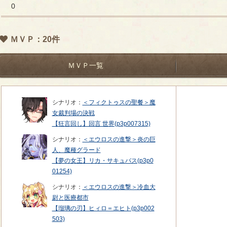
0
ＭＶＰ：20件
ＭＶＰ一覧
シナリオ：
＜フィクトゥスの聖餐＞魔
女裁判場の決戦
【狂言回し】回言 世界(p3p007315)
シナリオ：
＜エウロスの進撃＞炎の巨
人、魔種グラード
【夢の女王】リカ・サキュバス(p3p0
01254)
シナリオ：
＜エウロスの進撃＞冷血大
尉と医療都市
【瑠璃の刃】ヒィロ＝エヒト(p3p002
503)