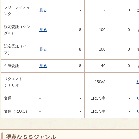
フリーライティ
見る
-
-
0
ング
設定委託（シン
見る
8
100
0
グル）
設定委託（ペ
見る
8
100
0
ア）
台詞委託
見る
8
40
0
リクエスト
-
-
150
×8
-
シナリオ
文通
-
-
1RC
/5字
-
文通（R.O.O）
-
-
1RC
/5字
-
得意なＳＳジャンル