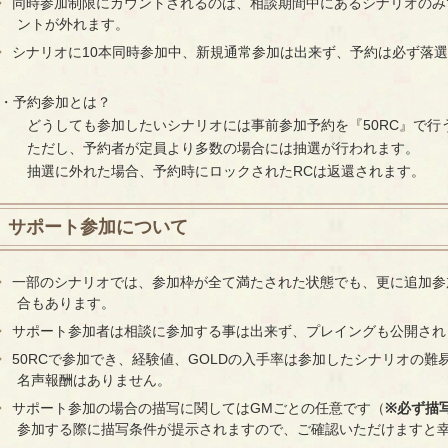
同時参加制限にカウントされるのは、相談期間中にあるシナリオのみ
ントが外れます。
シナリオに10本同時参加中、新規通常参加は出来ず、予約は必ず落
・予約参加とは？
どうしても参加したいシナリオには事前参加予約を『50RC』で行
ただし、予約者が定員より多数の場合には抽選が行われます。
抽選に外れた場合、予約時にロックされたRCは返還されます。
サポート参加について
一部のシナリオでは、参加枠が全て満たされた状態でも、更に追加参
合もあります。
サポート参加者は相談に参加する事は出来ず、プレイングも公開され
50RCで参加でき、経験値、GOLDの入手率は参加したシナリオの難
名声報酬はありません。
サポート参加の場合の描写に関してはGMごとの任意です（
※必ず描
参加する際に描写条件が提示されますので、ご確認いただけますと