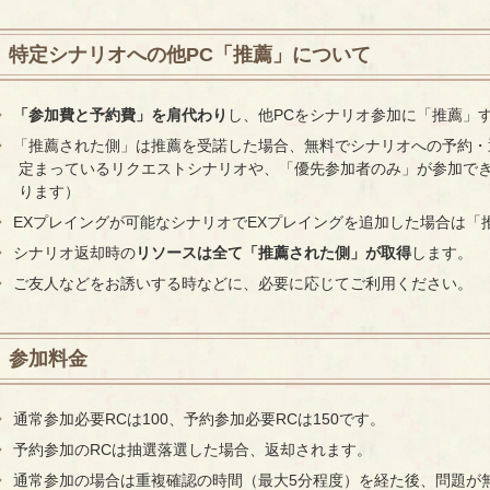
特定シナリオへの他PC「推薦」について
「参加費と予約費」を肩代わり
し、他PCをシナリオ参加に「推薦」
「推薦された側」は推薦を受諾した場合、無料でシナリオへの予約・
定まっているリクエストシナリオや、「優先参加者のみ」が参加で
ります）
EXプレイングが可能なシナリオでEXプレイングを追加した場合は「
シナリオ返却時の
リソースは全て「推薦された側」が取得
します。
ご友人などをお誘いする時などに、必要に応じてご利用ください。
参加料金
通常参加必要RCは100、予約参加必要RCは150です。
予約参加のRCは抽選落選した場合、返却されます。
通常参加の場合は重複確認の時間（最大5分程度）を経た後、問題が