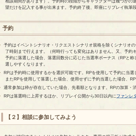
相談期間があります）。予約時の段階からキャラクターは幾つかの選
望だけを記入する事が出来ます。予約終了後、即座にリプレイ執筆
予約
予約はイベントシナリオ・リクエストシナリオ規格を除くシナリオの
了時刻まで行えます。（何時行っても変化はありません。又、予約
予約に落選した場合、落選回数分に応じた当選率ボーナス（RPと称
選しやすくなります。
RPは予約時に使用するかを選択可能です。RPを使用して予約に当選
またRPを使用して落選した場合、使用せずに予約当選した場合、R
通常参加は枠が存在していた場合、先着順となります。RPの加算・
RPは落選時に上昇するほか、リプレイ公開から30日以内に
ファンレ
【２】相談に参加してみよう