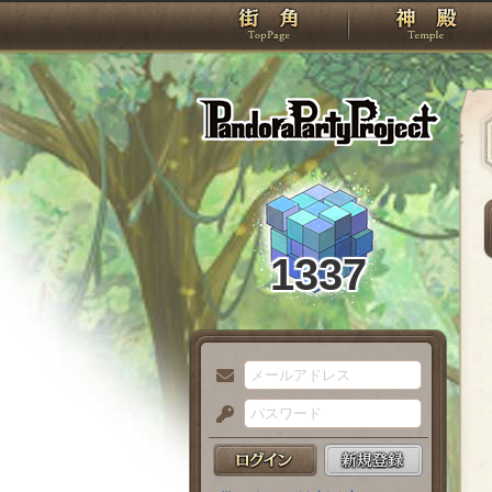
TOP
Pando
1337
メ
ー
パ
ル
ス