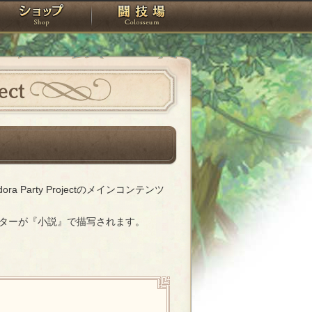
スタジオ
ショップ
闘技場
ect
arty Projectのメインコンテンツ
キャラクターが『小説』で描写されます。
メニュー