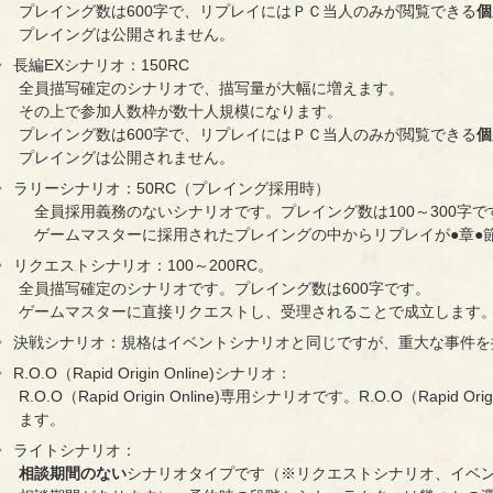
プレイング数は600字で、リプレイにはＰＣ当人のみが閲覧できる
個
プレイングは公開されません。
長編EXシナリオ：150RC
全員描写確定のシナリオで、描写量が大幅に増えます。
その上で参加人数枠が数十人規模になります。
プレイング数は600字で、リプレイにはＰＣ当人のみが閲覧できる
個
プレイングは公開されません。
ラリーシナリオ：50RC（プレイング採用時）
全員採用義務のないシナリオです。プレイング数は100～300字で
ゲームマスターに採用されたプレイングの中からリプレイが●章●
リクエストシナリオ：100～200RC。
全員描写確定のシナリオです。プレイング数は600字です。
ゲームマスターに直接リクエストし、受理されることで成立します
決戦シナリオ：規格はイベントシナリオと同じですが、重大な事件を
R.O.O（Rapid Origin Online)シナリオ：
R.O.O（Rapid Origin Online)専用シナリオです。R.O.O（Rapid 
ます。
ライトシナリオ：
相談期間のない
シナリオタイプです（※リクエストシナリオ、イベ