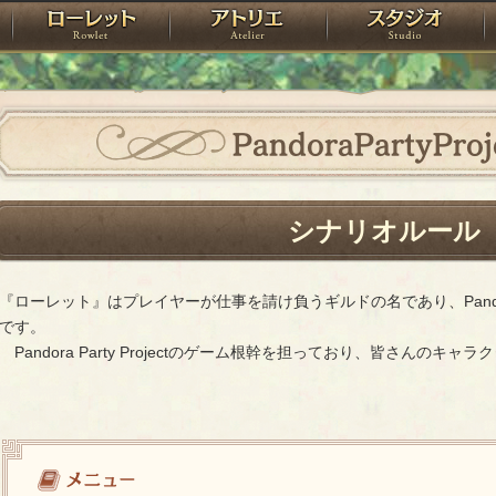
神殿
ローレット
アトリエ
raPartyProject
PandoraPartyProj
シナリオルール
『ローレット』はプレイヤーが仕事を請け負うギルドの名であり、Pandora P
です。
Pandora Party Projectのゲーム根幹を担っており、皆さんの