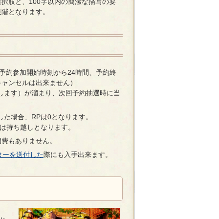
択肢と、100字以内の簡潔な描写の要
段階となります。
予約参加開始時刻から24時間、予約終
キャンセルは出来ません）
します）が溜まり、次回予約抽選時に当
した場合、RPは0となります。
Pは持ち越しとなります。
消費もありません。
ターを送付した
際にも入手出来ます。