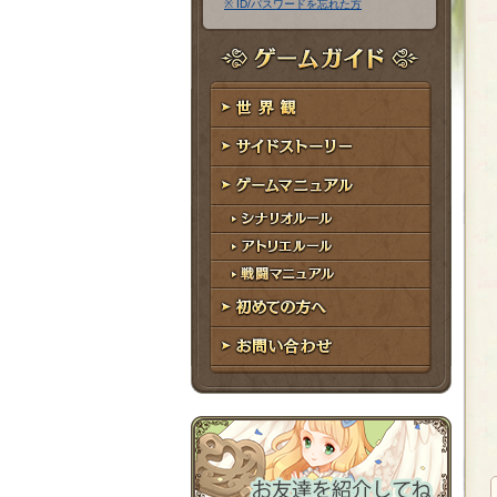
※ ID/パスワードを忘れた方
ア
ワ
ド
ー
レ
ド
ゲームガイド
ス
世界観
サイドストーリー
ゲームマニュアル
シナリオルール
アトリエルール
戦闘マニュアル
初めての方へ
お問い合わせ