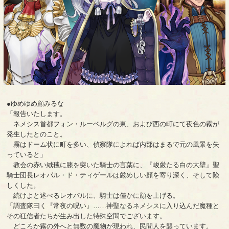
●ゆめゆめ顧みるな
「報告いたします。
ネメシス首都フォン・ルーベルグの東、および西の町にて夜色の霧が
発生したとのこと。
霧はドーム状に町を多い、偵察隊によれば内部はまるで元の風景を失
っていると」
教会の赤い絨毯に膝を突いた騎士の言葉に、『峻厳たる白の大壁』聖
騎士団長レオパル・ド・ティゲールは厳めしい顔を寄り深く、そして険
しくした。
続けよと述べるレオパルに、騎士は僅かに顔を上げる。
「調査隊曰く『常夜の呪い』……神聖なるネメシスに入り込んだ魔種と
その狂信者たちが生み出した特殊空間でございます。
どころか霧の外へと無数の魔物が現われ、民間人を襲っています。