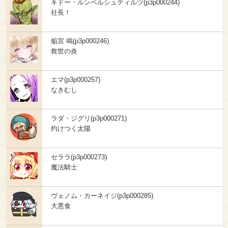
キドー・ルンペルシュティルツ(p3p000244)
社長！
焔宮 鳴(p3p000246)
救世の炎
エマ(p3p000257)
なきむし
ラダ・ジグリ(p3p000271)
灼けつく太陽
セララ(p3p000273)
魔法騎士
ヴェノム・カーネイジ(p3p000285)
大悪食