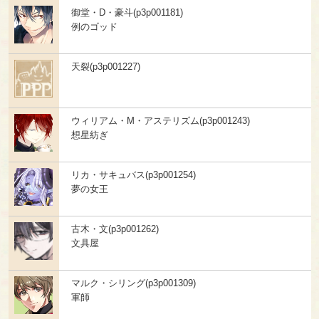
御堂・D・豪斗(p3p001181)
例のゴッド
天裂(p3p001227)
ウィリアム・M・アステリズム(p3p001243)
想星紡ぎ
リカ・サキュバス(p3p001254)
夢の女王
古木・文(p3p001262)
文具屋
マルク・シリング(p3p001309)
軍師