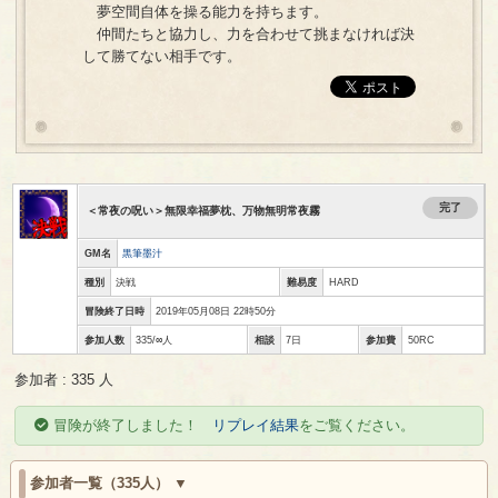
夢空間自体を操る能力を持ちます。
仲間たちと協力し、力を合わせて挑まなければ決
して勝てない相手です。
完了
＜常夜の呪い＞無限幸福夢枕、万物無明常夜霧
GM名
黒筆墨汁
種別
決戦
難易度
HARD
冒険終了日時
2019年05月08日 22時50分
参加人数
335/∞人
相談
7日
参加費
50RC
参加者 : 335 人
冒険が終了しました！
リプレイ結果
をご覧ください。
参加者一覧（335人）