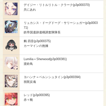
デイジー・リトルリトル・クラーク(p3p000370)
共にあれ
リュカシス・ドーグドーグ・サリーシュガー(p3p0003
71)
鉄帝国遺跡遺構調査隊隊長
鶫 四音(p3p000375)
カーマインの抱擁
Lumilia＝Sherwood(p3p000381)
渡鈴鳥
ヨハンナ＝ベルンシュタイン(p3p000394)
祝呪反魂
レッド(p3p000395)
赤々靴