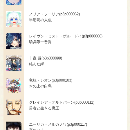
ノリア・ソーリア(p3p000062)
半透明の人魚
レイヴン・ミスト・ポルードイ(p3p000066)
騎兵隊一番翼
十夜 縁(p3p000099)
結んだ縁
竜胆・シオン(p3p000103)
木の上の白烏
グレイシア＝オルトバーン(p3p000111)
勇者と生きる魔王
エーリカ・メルカノワ(p3p000117)