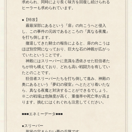
求められ、同時により長く味方を回復し続けられる
ヒーラーも求められています。
●【特攻】
霧最深部にあるという『扉』の向こうへと侵入
し、この事件の元凶であるところの『真なる夜魔』
を打ち倒します。
撤退してきた騎士の報告によると、扉の向こうは
ほぼ別空間になっており、巨大な石の神殿が広がっ
ていたということです。
神殿にはスリーパーに意識を憑依させた狂信者た
ちが待ち構えており、どれも高い戦闘力を有してい
たとのことです。
狂信者スリーパーたちを打ち倒して進み、神殿の
奥にあるという『夢幻の寝室』へとたどり着いたな
ら、真なる夜魔と対決することができるでしょう。
※この戦場は危険度が高く、重傷率や死亡率が高ま
ります。挑むにはくれぐれも注意してください。
■■■エネミーデータ■■■
●スリーパー
形状の定まらない夢の兵隊です。