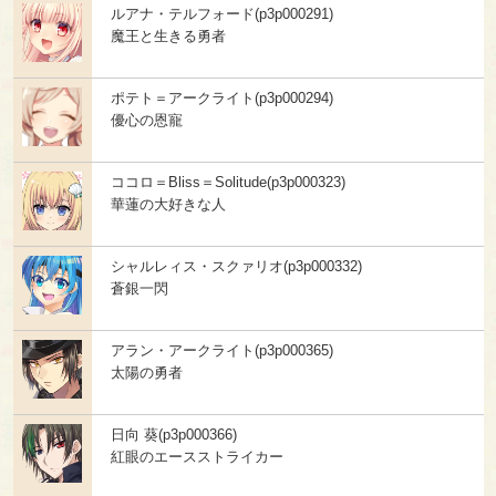
ルアナ・テルフォード(p3p000291)
魔王と生きる勇者
ポテト＝アークライト(p3p000294)
優心の恩寵
ココロ＝Bliss＝Solitude(p3p000323)
華蓮の大好きな人
シャルレィス・スクァリオ(p3p000332)
蒼銀一閃
アラン・アークライト(p3p000365)
太陽の勇者
日向 葵(p3p000366)
紅眼のエースストライカー