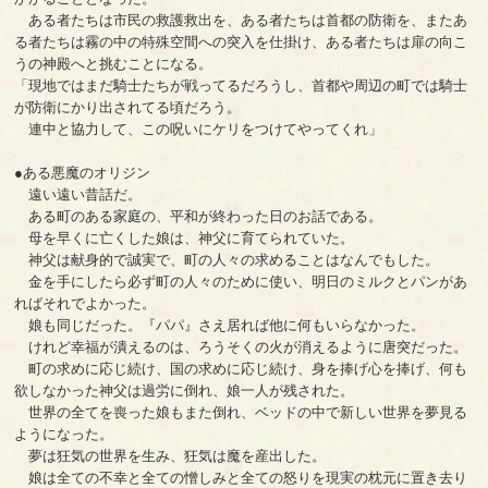
ある者たちは市民の救護救出を、ある者たちは首都の防衛を、またあ
る者たちは霧の中の特殊空間への突入を仕掛け、ある者たちは扉の向こ
うの神殿へと挑むことになる。
「現地ではまだ騎士たちが戦ってるだろうし、首都や周辺の町では騎士
が防衛にかり出されてる頃だろう。
連中と協力して、この呪いにケリをつけてやってくれ」
●ある悪魔のオリジン
遠い遠い昔話だ。
ある町のある家庭の、平和が終わった日のお話である。
母を早くに亡くした娘は、神父に育てられていた。
神父は献身的で誠実で、町の人々の求めることはなんでもした。
金を手にしたら必ず町の人々のために使い、明日のミルクとパンがあ
ればそれでよかった。
娘も同じだった。『パパ』さえ居れば他に何もいらなかった。
けれど幸福が潰えるのは、ろうそくの火が消えるように唐突だった。
町の求めに応じ続け、国の求めに応じ続け、身を捧げ心を捧げ、何も
欲しなかった神父は過労に倒れ、娘一人が残された。
世界の全てを喪った娘もまた倒れ、ベッドの中で新しい世界を夢見る
ようになった。
夢は狂気の世界を生み、狂気は魔を産出した。
娘は全ての不幸と全ての憎しみと全ての怒りを現実の枕元に置き去り