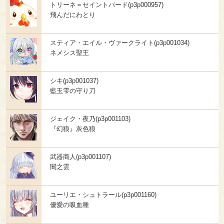
トリーネ＝セイントバード(p3p000957)
飛んだにわとり
スティア・エイル・ヴァークライト(p3p001034)
ネメシス聖王
シキ(p3p001037)
藍玉雫の守り刀
ジェイク・夜乃(p3p001103)
『幻狼』灰色狼
武器商人(p3p001107)
闇之雲
ユーリエ・シュトラール(p3p001160)
優愛の吸血種