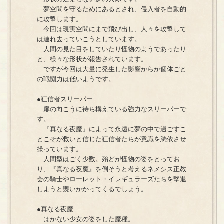
夢空間を守るためにあるとされ、侵入者を自動的
に攻撃します。
今回は現実空間にまで飛び出し、人々を攻撃して
は連れ去っていこうとしています。
人間の見た目をしていたり怪物のようであったり
と、様々な形状が報告されています。
ですが今回は大量に発生した影響からか個体ごと
の戦闘力は低いようです。
●狂信者スリーパー
扉の向こうに待ち構えている強力なスリーパーで
す。
『真なる夜魔』によって永遠に夢の中で過ごすこ
とこそが救いと信じた狂信者たちが意識を憑依させ
操っています。
人間型はごく少数。殆どが怪物の姿をとってお
り、『真なる夜魔』を倒そうと考えるネメシス正教
会の騎士やローレット・イレギュラーズたちを撃退
しようと襲いかかってくるでしょう。
●真なる夜魔
はかない少女の姿をした魔種。