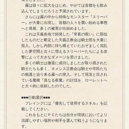
霧は徐々に拡大をはじめ、やがては首都をも飲み
込んでしまうだろうと予測されています。
さらには霧の中から特殊なモンスター『スリーパ
ー』が大量に出現し、首都の人々を襲い始める事態
へと発展。多くの被害が出始めました。
これは天義各地で頻発した『常夜の呪い』に類似
したものだと断定した天義正教会は騎士団を大量に
投入。しかし内部に待ち構えていたおぞましく混乱
した夢空間と次々に増えるスリーパーたちによる攻
撃によって大きなダメージを受けました。
多くの騎士は撤退に成功しましたが取り残された
騎士たちも多く、ネメシス正教会は騎士や市民たち
の救護と迫り来る霧への突入。そして現況と目され
ている魔種『真なる夜魔』の討伐を、ローレットへ
と大々的に依頼したのでした。
■■■行動選択■■■
プレイングには『優先して使用するスキル』を記
載してください。
これをもとにＰＣたちは自分が現状においてより
活躍しやすい場所や相手を選んで戦うようになりま
す。