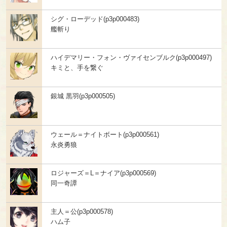
シグ・ローデッド(p3p000483)
艦斬り
ハイデマリー・フォン・ヴァイセンブルク(p3p000497)
キミと、手を繋ぐ
銀城 黒羽(p3p000505)
ウェール＝ナイトボート(p3p000561)
永炎勇狼
ロジャーズ＝L＝ナイア(p3p000569)
同一奇譚
主人＝公(p3p000578)
ハム子