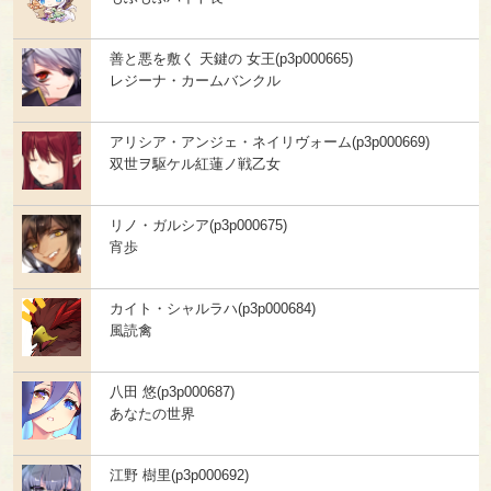
善と悪を敷く 天鍵の 女王(p3p000665)
レジーナ・カームバンクル
アリシア・アンジェ・ネイリヴォーム(p3p000669)
双世ヲ駆ケル紅蓮ノ戦乙女
リノ・ガルシア(p3p000675)
宵歩
カイト・シャルラハ(p3p000684)
風読禽
八田 悠(p3p000687)
あなたの世界
江野 樹里(p3p000692)