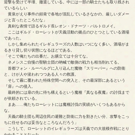
迎撃を受けて半壊、撤退している。中には一部の騎士たちも取り残され
ているらしい
黄泉がえり事件の頻発で各地が混乱しているさなかの、厳しいダメー
ジと言ったところだな」
真剣な表情で語るギルド長レオン・ドナーツ・バルトロメイ。
ここはギルド・ローレットが天義活動の拠点のひとつとしている酒場
であった。
しかし集められたイレギュラーズの人数はいつになく多い。酒場がま
るきり貸し切り状態になるほどである。
「そこで俺たちの出番だ。お膳立ては十分てな。
ネメシスご自慢の聖騎士団の吶喊で敵側の戦力も相当削れてる。
首都フォン・ルーベルグに入り込んだ魔物『スリーパー』への防衛
と、けが人や浚われつつある人々の救護。
そして霧に覆われた特殊空間への突入と、その最深部にあるという
『扉』への侵入。
最終的には扉の先に待ち構えるという魔種『真なる夜魔』の討伐まで
が依頼されている。
まあ……俺たちローレットには魔種討伐の実績がいくつもあるから
な。
天義の騎士団も周辺住民の避難と防衛に力を割きたい分、攻撃をこっ
ちに任せるのは妥当なところなんだろう」
こうして、ローレットのイレギュラーズは天義での大規模作戦にとり
かかることとなった。