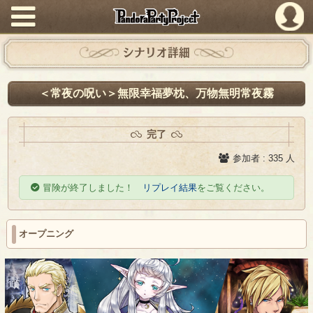
PandoraPartyProject
シナリオ詳細
＜常夜の呪い＞無限幸福夢枕、万物無明常夜霧
完了
参加者 : 335 人
冒険が終了しました！
リプレイ結果
をご覧ください。
オープニング