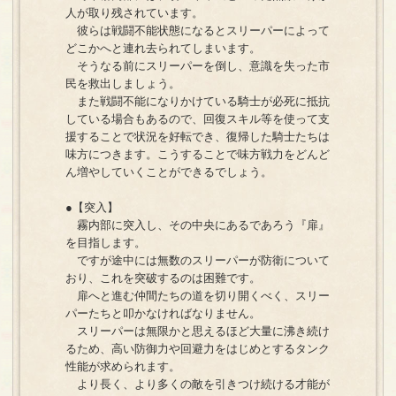
人が取り残されています。
彼らは戦闘不能状態になるとスリーパーによって
どこかへと連れ去られてしまいます。
そうなる前にスリーパーを倒し、意識を失った市
民を救出しましょう。
また戦闘不能になりかけている騎士が必死に抵抗
している場合もあるので、回復スキル等を使って支
援することで状況を好転でき、復帰した騎士たちは
味方につきます。こうすることで味方戦力をどんど
ん増やしていくことができるでしょう。
●【突入】
霧内部に突入し、その中央にあるであろう『扉』
を目指します。
ですが途中には無数のスリーパーが防衛について
おり、これを突破するのは困難です。
扉へと進む仲間たちの道を切り開くべく、スリー
パーたちと叩かなければなりません。
スリーパーは無限かと思えるほど大量に沸き続け
るため、高い防御力や回避力をはじめとするタンク
性能が求められます。
より長く、より多くの敵を引きつけ続ける才能が