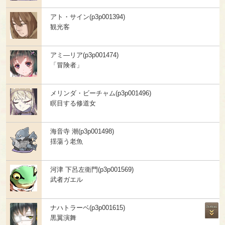
アト・サイン(p3p001394)
観光客
アミ―リア(p3p001474)
「冒険者」
メリンダ・ビーチャム(p3p001496)
瞑目する修道女
海音寺 潮(p3p001498)
揺蕩う老魚
河津 下呂左衛門(p3p001569)
武者ガエル
ナハトラーベ(p3p001615)
黒翼演舞