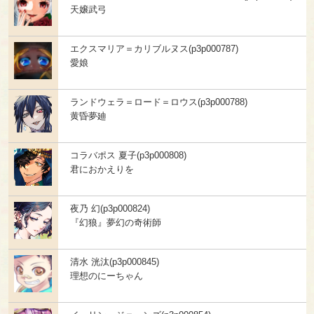
天嬢武弓
エクスマリア＝カリブルヌス(p3p000787)
愛娘
ランドウェラ＝ロード＝ロウス(p3p000788)
黄昏夢廸
コラバポス 夏子(p3p000808)
君におかえりを
夜乃 幻(p3p000824)
『幻狼』夢幻の奇術師
清水 洸汰(p3p000845)
理想のにーちゃん