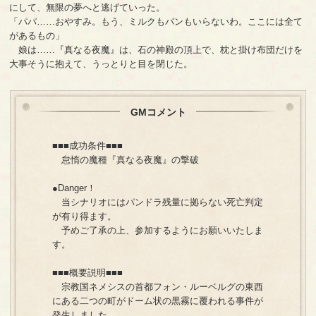
にして、無限の夢へと逃げていった。
「パパ……おやすみ。もう、ミルクもパンもいらないわ。ここには全て
があるもの」
娘は……『真なる夜魔』は、石の神殿の頂上で、枕と掛け布団だけを
大事そうに抱えて、うっとりと目を閉じた。
GMコメント
■■■成功条件■■■
怠惰の魔種『真なる夜魔』の撃破
●Danger！
当シナリオにはパンドラ残量に拠らない死亡判定
が有り得ます。
予めご了承の上、参加するようにお願いいたしま
す。
■■■概要説明■■■
宗教国ネメシスの首都フォン・ルーベルグの東西
にある二つの町がドーム状の黒霧に覆われる事件が
発生しました。