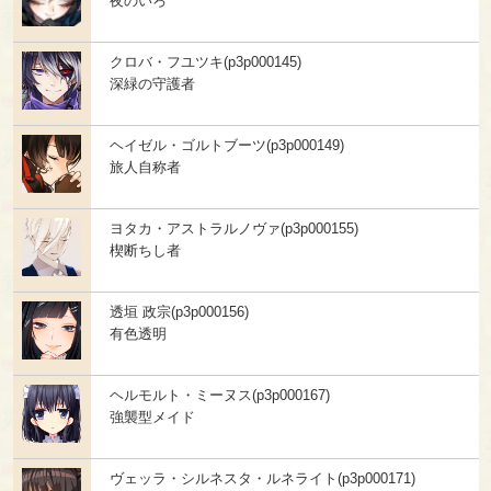
夜のいろ
クロバ・フユツキ(p3p000145)
深緑の守護者
ヘイゼル・ゴルトブーツ(p3p000149)
旅人自称者
ヨタカ・アストラルノヴァ(p3p000155)
楔断ちし者
透垣 政宗(p3p000156)
有色透明
ヘルモルト・ミーヌス(p3p000167)
強襲型メイド
ヴェッラ・シルネスタ・ルネライト(p3p000171)