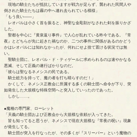
現地の騎士たちが抵抗していますが戦力が足らず、襲われた民間人や
倒された騎士たちは霧の中へ連れ去られている模様」
「もう良い――」
レオパルは小さく首を振ると、神聖な金彫刻がなされた剣を振りかざ
した。
聖都を中心に『黄泉返り事件』で人心が乱れている昨今である。『常
夜』とどちらが先に起きた禍なのか、二つの事件に関係があるのかどう
かはレオパルには知れなかったが、何れにせよ捨て置ける状況では無
い。
聖騎士団に、レオパル・ド・ティゲールに求められるのは速やかなる
悪滅、そして正義の遂行ばかりなのだ。
「彼らは聖なるネメシスの民である。
騎士総力を持って、魔の者を打ち晴らすのだ！」
かくして、ネメシス正教会に所属する多くの騎士団へ命令が下り、突
如発生した大規模な特殊空間へと突入していったのであった。
しかし……。
●魔種の専門家、ローレット
「天義の騎士団および正教会から大規模な依頼が入ってきた。
皆も知ってると思うが、ネメシスで現在大規模な『常夜の呪い』現象
が発生してる。
騎士団が突入を行なったが、その多くが『スリーパー』という魔物の