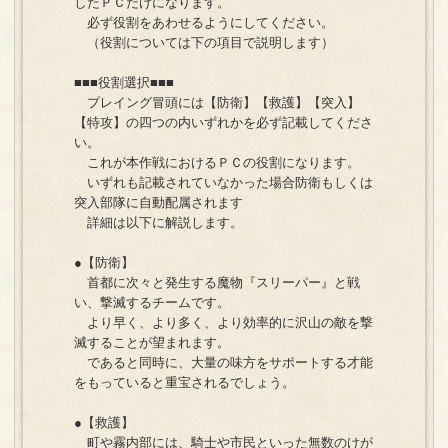
したＰＣだけになります。
必ず役割をあわせるようにしてください。
（役割については下の項目で説明します）
■■■役割選択■■■
プレイング冒頭には【防衛】【救護】【突入】
【特攻】の四つの内いずれかを必ず記載してくださ
い。
これが本作戦におけるＰＣの役割になります。
いずれも記載されていなかった場合防衛もしくは
突入部隊に自動配属されます
詳細は以下に解説します。
●【防衛】
首都に次々と発生する魔物『スリーパー』と戦
い、撃滅するチームです。
より早く、より多く、より効率的に沢山の敵を撃
滅することが望まれます。
であると同時に、大量の味方をサポートする才能
をもっていると重宝されるでしょう。
●【救護】
町や霧内部には、騎士や市民といった無数のけが