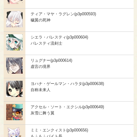
ティア・マヤ・ラグレン(p3p000593)
穢翼の死神
シエラ・バレスティ(p3p000604)
バレスティ流剣士
リュグナー(p3p000614)
虚言の境界
ヨハナ・ゲールマン・ハラタ(p3p000638)
自称未来人
アクセル・ソート・エクシル(p3p000649)
灰雪に舞う翼
ミミ・エンクィスト(p3p000656)
もふもふバイト長