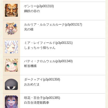
ゲンリー(p3p001310)
鋼鉄の谷の
ルルリア・ルルフェルルーク(p3p001317)
光の槍
ミア・レイフィールド(p3p001321)
しまっちゃう猫ちゃん
パティ・クロムウェル(p3p001340)
斬首機構
ダーク＝アイ(p3p001358)
おおめだま
咲花・百合子(p3p001385)
白百合清楚殺戮拳