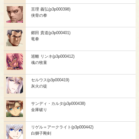
亘理 義弘(p3p000398)
侠骨の拳
郷田 貴道(p3p000401)
竜拳
巡離 リンネ(p3p000412)
魂の牧童
セルウス(p3p000419)
灰火の徒
サンディ・カルタ(p3p000438)
金庫破り
リゲル＝アークライト(p3p000442)
白獅子剛剣