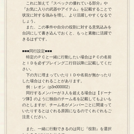
これに加えて『スペックの優れている部分』や
『お気に入りの武器やアイテム』を記載することで
状況に対する強みを増し、より活躍しやすくなるで
しょう。
また、この事件や自分の役割に対する意気込みを
台詞にして書き込んでおくと、もっと素敵に活躍で
きるはずです。
■■■同行設定■■■
特定のＰＣと一緒に行動したい場合はＰＣの名前
とＩＤを必ずプレイング二行目以降に記載してくだ
さい。
下の方に埋まっていたりＩＤや名前が無かったり
した場合はぐれることがあります。
例：レオン（p3n000002）
同行するメンバーが３人を超える場合は【ドーナ
ツ隊】のように独自のチーム名を記載してもよいも
のとしますが、チーム名がメンバーごとに間違って
いたりするとはぐれる原因になるのでくれぐれもご
注意ください。
また、一緒に行動できるのは同じ『役割』を選択