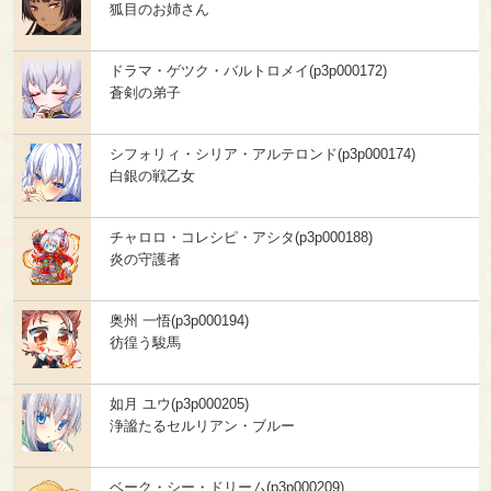
狐目のお姉さん
ドラマ・ゲツク・バルトロメイ(p3p000172)
蒼剣の弟子
シフォリィ・シリア・アルテロンド(p3p000174)
白銀の戦乙女
チャロロ・コレシピ・アシタ(p3p000188)
炎の守護者
奥州 一悟(p3p000194)
彷徨う駿馬
如月 ユウ(p3p000205)
浄謐たるセルリアン・ブルー
ベーク・シー・ドリーム(p3p000209)