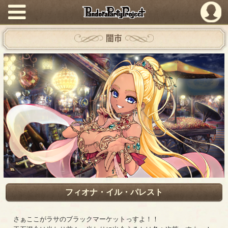
PandoraPartyProject
闇市
フィオナ・イル・パレスト
さぁここがラサのブラックマーケットっすよ！！