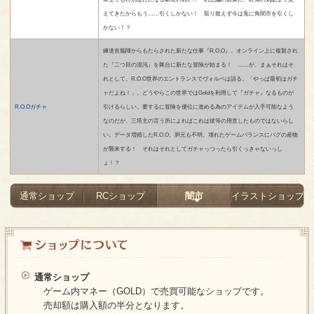
えてきたからもう……引くしかない！ 取り敢えず今は兎に角闇市を引くし
かない！？
練達首脳陣からもたらされた新たな仕事『R.O.O』。オンライン上に複製され
た『二つ目の混沌』を舞台に新たな冒険が始まる！ ……が、まぁそれはそ
れとして。R.O.O世界のエントランスでヴォルペは語る。「やっぱ最初はガチ
ャだよね！」。どうやらこの世界ではGoldを利用して『ガチャ』なるものが
R.O.Oガチャ
引けるらしい。要するに冒険を優位に進める為のアイテムが入手可能なよう
なのだが、三塔主の言う所によればこれは彼等の用意したものではないらし
い。データ増殖したR.O.O。胴元も不明。壊れたゲームバランスにバグの産物
が襲来する！ それはそれとしてガチャっつったら引くっきゃないっし
ょ！？
通常ショップ
RCショップ
闇市
イラストショップ
通常ショップ
ゲーム内マネー（GOLD）で売買可能なショップです。
売却額は購入額の半分となります。