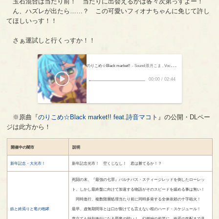
玉石混合は当たり前！ 当たりに出会えるかは各々次第っすよー！
ん、ハズレが出たら……？ この可愛いフィオナちゃんに免じて許し
てほしいっす！！
さぁ運試しと行くっすか！！
のりこめ☆Black market!!
- Sound:茶月こま , Vocal:来海 純
00:00
/
02:44
※原曲『
のりこめ☆Black market!! feat.詩音マコト
』の公開・DLペー
ジは此方から！
開催中の闇市
説明
新年記念・大光市！
新年記念光市！ 空くじなし！ 君は勝てるか！？
死闘の末、『最強の七罪』バルナバス・スティージレッドを倒したローレッ
ト。しかし最終盤に向けて加速する物語がそのスピードを緩める事は無い！
同時進行、複数階層処理当たり前に同時多発する全体依頼の十字砲火！
鉄と終焉りと竜の咆哮
最早、虚無期間等とは口が裂けても言えない程のハード・スケジュール！
章立ても特別進行になる覇竜の戦い！ 幻想編の前菜に、終焉の気配まで見