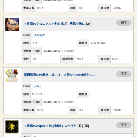
参加人数
8/8人
相談
7日
参加費
100RC
完了
＜終焉のクロニクル＞剣を掲げ、勇気を胸に
GM名
洗井落雲
種別
ラリー
難易度
VERYHARD
冒険終了日時
2024年04月02日 22時05分
章数
3章
総採用数
259人
参加費
50RC
完了
悪因悪果の終着点。或いは、大切なものの敵討ち…。
GM名
病み月
種別
リクエスト
難易度
-
冒険終了日時
2024年03月24日 22時05分
参加人数
6/6人
相談
8日
参加費
150RC
完了
＜漆黒のAspire＞灼き滅ぼすスーリヤ