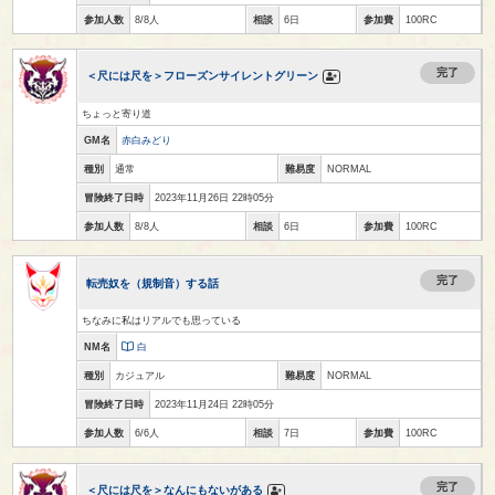
参加人数
8/8人
相談
6日
参加費
100RC
完了
＜尺には尺を＞フローズンサイレントグリーン
ちょっと寄り道
GM名
赤白みどり
種別
通常
難易度
NORMAL
冒険終了日時
2023年11月26日 22時05分
参加人数
8/8人
相談
6日
参加費
100RC
完了
転売奴を（規制音）する話
ちなみに私はリアルでも思っている
NM名
白
種別
カジュアル
難易度
NORMAL
冒険終了日時
2023年11月24日 22時05分
参加人数
6/6人
相談
7日
参加費
100RC
完了
＜尺には尺を＞なんにもないがある