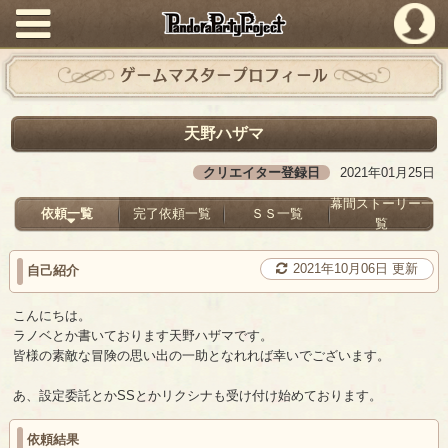
PandoraPartyProject
ゲームマスタープロフィール
天野ハザマ
クリエイター登録日
2021年01月25日
幕間ストーリー一
依頼一覧
完了依頼一覧
ＳＳ一覧
覧
2021年10月06日 更新
自己紹介
こんにちは。
ラノベとか書いております天野ハザマです。
皆様の素敵な冒険の思い出の一助となれれば幸いでございます。
あ、設定委託とかSSとかリクシナも受け付け始めております。
依頼結果