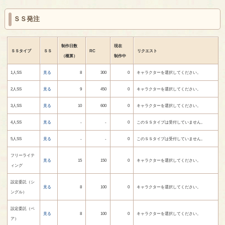
ＳＳ発注
制作日数
現在
ＳＳタイプ
ＳＳ
RC
リクエスト
（概算）
制作中
1人SS
見る
8
300
0
キャラクターを選択してください。
2人SS
見る
9
450
0
キャラクターを選択してください。
3人SS
見る
10
600
0
キャラクターを選択してください。
4人SS
見る
-
-
0
このＳＳタイプは受付していません。
5人SS
見る
-
-
0
このＳＳタイプは受付していません。
フリーライテ
見る
15
150
0
キャラクターを選択してください。
ィング
設定委託（シ
見る
8
100
0
キャラクターを選択してください。
ングル）
設定委託（ペ
見る
8
100
0
キャラクターを選択してください。
ア）