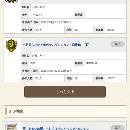
GM名
天野ハザマ
種別
リクエスト
難易度
-
冒険終了日時
2022年09月27日 22時05分
参加人数
8/8人
相談
8日
参加費
150RC
完了
小芝居しないと進めないダンジョン～恋愛編～
GM名
天野ハザマ
種別
通常
難易度
NORMAL
冒険終了日時
2021年09月21日 22時05分
参加人数
8/8人
相談
6日
参加費
100RC
もっと見る
ＳＳ挿絵
完了
夢、あるいは現。もしくはそのどちらでもないもの