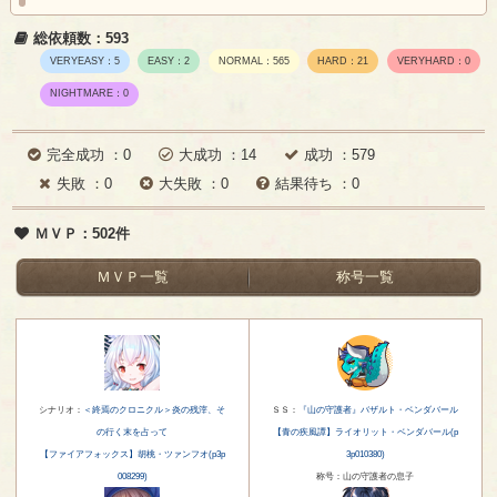
総依頼数：593
VERYEASY：5
EASY：2
NORMAL：565
HARD：21
VERYHARD：0
NIGHTMARE：0
完全成功 ：0
大成功 ：14
成功 ：579
失敗 ：0
大失敗 ：0
結果待ち ：0
ＭＶＰ：502件
ＭＶＰ一覧
称号一覧
シナリオ：
＜終焉のクロニクル＞炎の残滓、そ
ＳＳ：
『山の守護者』バザルト・ベンダバール
の行く末を占って
【青の疾風譚】ライオリット・ベンダバール(p
【ファイアフォックス】胡桃・ツァンフオ(p3p
3p010380)
008299)
称号：山の守護者の息子