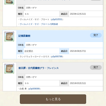
GM名
天野ハザマ
種別
ＳＳ
納品日
2023年12月21日
・ヴィルメイズ・サズ・ブロート（
p3p010531
）
・
ヴィルメイズ・サズ・ブロートの関係者
完了
記憶図書館
GM名
天野ハザマ
種別
設定委託
納品日
2021年09月27日
・ランドウェラ＝ロード＝ロウス（
p3p000788
）
完了
後日譚：古代図書館グラ・フレイシス
GM名
天野ハザマ
種別
ＳＳ
納品日
2021年03月21日
・白夜 希（
p3p009099
）
もっと見る