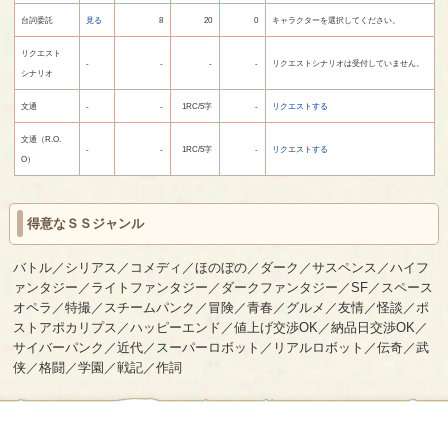
台詞委託
見る
8
20
0
キャラクターを選択してください。
リクエスト
-
-
-
-
リクエストシナリオは受付していません。
シナリオ
文通
-
-
1RC
/5字
-
リクエストする
文通（R.O.
-
-
1RC
/5字
-
リクエストする
O）
得意なＳＳジャンル
バトル／シリアス／コメディ／ほのぼの／ダーク／サスペンス／ハイフ
ァンタジー／ライトファンタジー／ダークファンタジー／SF／スペース
オペラ／特撮／スチームパンク／冒険／青春／グルメ／友情／怪談／ポ
ストアポカリプス／ハッピーエンド／値上げ交渉OK／納品日交渉OK／
サイバーパンク／近代／スーパーロボット／リアルロボット／伝奇／武
侠／格闘／学園／戦記／作詞