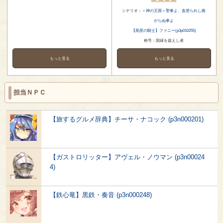
シナリオ：
＜神の王国＞聖拳よ、血塗られし曲
がらぬ拳よ
【黒星の騎士】ファニー(p3p010255)
称号：因縁を超えし者
もっと見る
もっと見る
担当ＮＰＣ
【旅するグルメ辞典】チーサ・ナコック (p3n000201)
【ガストロリッター】アヴェル・ノウマン (p3n00024
4)
【鉄心竜】黒鉄・奏音 (p3n000248)