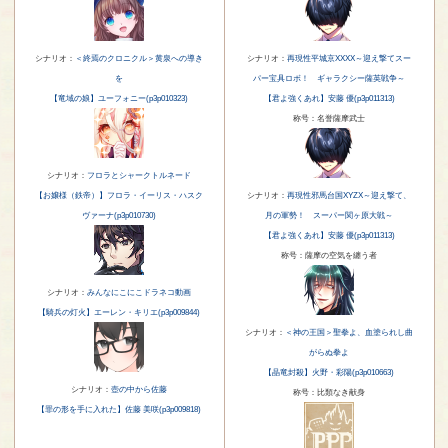
シナリオ：
＜終焉のクロニクル＞黄泉への導き
シナリオ：
再現性平城京XXXX～迎え撃てスー
を
パー宝具ロボ！ ギャラクシー薩英戦争～
【竜域の娘】ユーフォニー(p3p010323)
【君よ強くあれ】安藤 優(p3p011313)
称号：名誉薩摩武士
シナリオ：
フロラとシャークトルネード
【お嬢様（鉄帝）】フロラ・イーリス・ハスク
シナリオ：
再現性邪馬台国XYZX～迎え撃て、
ヴァーナ(p3p010730)
月の軍勢！ スーパー関ヶ原大戦～
【君よ強くあれ】安藤 優(p3p011313)
称号：薩摩の空気を纏う者
シナリオ：
みんなにこにこドラネコ動画
【騎兵の灯火】エーレン・キリエ(p3p009844)
シナリオ：
＜神の王国＞聖拳よ、血塗られし曲
がらぬ拳よ
【晶竜封殺】火野・彩陽(p3p010663)
シナリオ：
壺の中から佐藤
称号：比類なき献身
【罪の形を手に入れた】佐藤 美咲(p3p009818)