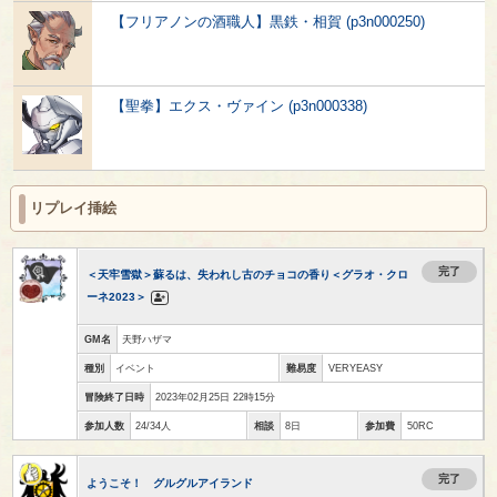
【フリアノンの酒職人】黒鉄・相賀 (p3n000250)
【聖拳】エクス・ヴァイン (p3n000338)
リプレイ挿絵
完了
＜天牢雪獄＞蘇るは、失われし古のチョコの香り＜グラオ・クロ
ーネ2023＞
GM名
天野ハザマ
種別
イベント
難易度
VERYEASY
冒険終了日時
2023年02月25日 22時15分
参加人数
24/34人
相談
8日
参加費
50RC
完了
ようこそ！ グルグルアイランド