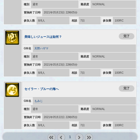
種別
通常
難易度
NORMAL
冒険終了日時
2021年05月23日 22時05分
参加人数
8/8人
相談
7日
参加費
100RC
完了
美味しいジュースは如何？
GM名
天野ハザマ
種別
通常
難易度
NORMAL
冒険終了日時
2021年05月23日 22時05分
参加人数
8/8人
相談
7日
参加費
100RC
完了
セイラー・ブルーの海へ
GM名
もみじ
種別
通常
難易度
NORMAL
冒険終了日時
2021年05月22日 22時05分
参加人数
8/8人
相談
7日
参加費
100RC
1