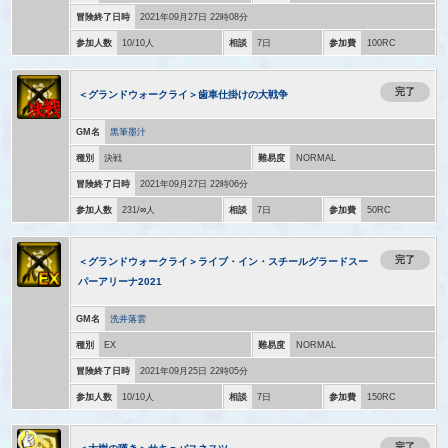
冒険終了日時
2021年09月27日 22時08分
参加人数
10/10人
相談
7日
参加費
100RC
完了
＜グランドウォークライ＞歯車仕掛けの大戦争
GM名
黒筆墨汁
種別
決戦
難易度
NORMAL
冒険終了日時
2021年09月27日 22時06分
参加人数
231/∞人
相談
7日
参加費
50RC
完了
＜グランドウォークライ＞ライブ・イン・スチールグラードスー
パーアリーナ2021
GM名
洗井落雲
種別
EX
難易度
NORMAL
冒険終了日時
2021年09月25日 22時05分
参加人数
10/10人
相談
7日
参加費
150RC
完了