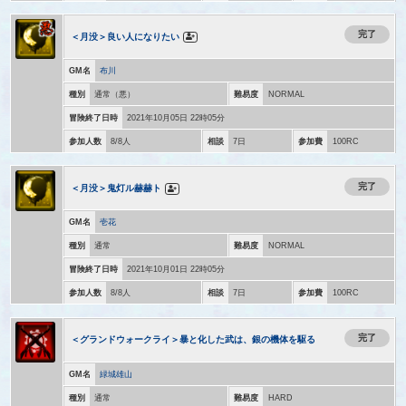
完了
＜月没＞良い人になりたい
GM名
布川
種別
通常（悪）
難易度
NORMAL
冒険終了日時
2021年10月05日 22時05分
参加人数
8/8人
相談
7日
参加費
100RC
完了
＜月没＞鬼灯ル赫赫ト
GM名
壱花
種別
通常
難易度
NORMAL
冒険終了日時
2021年10月01日 22時05分
参加人数
8/8人
相談
7日
参加費
100RC
完了
＜グランドウォークライ＞暴と化した武は、銀の機体を駆る
GM名
緑城雄山
種別
通常
難易度
HARD