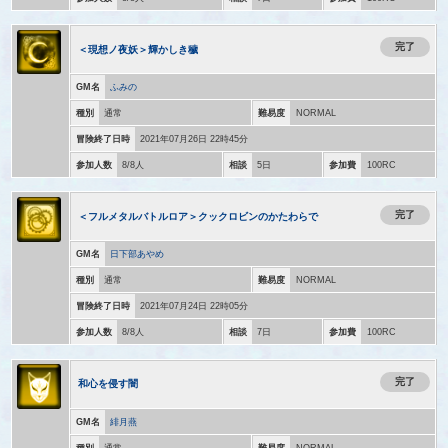
完了
＜現想ノ夜妖＞輝かしき穢
GM名
ふみの
種別
通常
難易度
NORMAL
冒険終了日時
2021年07月26日 22時45分
参加人数
8/8人
相談
5日
参加費
100RC
完了
＜フルメタルバトルロア＞クックロビンのかたわらで
GM名
日下部あやめ
種別
通常
難易度
NORMAL
冒険終了日時
2021年07月24日 22時05分
参加人数
8/8人
相談
7日
参加費
100RC
完了
和心を侵す闇
GM名
緋月燕
種別
通常
難易度
NORMAL