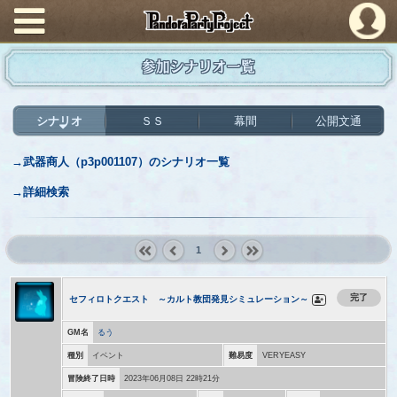
PandoraPartyProject
参加シナリオ一覧
シナリオ
ＳＳ
幕間
公開文通
→武器商人（p3p001107）のシナリオ一覧
→詳細検索
1
« first
‹
next ›
last »
prev
完了
セフィロトクエスト ～カルト教団発見シミュレーション～
GM名
るう
種別
イベント
難易度
VERYEASY
冒険終了日時
2023年06月08日 22時21分