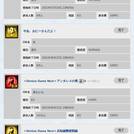
冒険終了日時
2021年07月19日 22時05分
参加人数
8/8人
相談
6日
参加費
100RC
完了
やあ、おにーさんだよ！
GM名
愁
種別
通常
難易度
NORMAL
冒険終了日時
2021年06月27日 22時05分
参加人数
8/8人
相談
6日
参加費
100RC
完了
＜Genius Game Next＞アンタレスの尾
Lv:15以上
GM名
夏あかね
種別
EX
難易度
HARD
冒険終了日時
2021年06月21日 23時40分
参加人数
10/10人
相談
8日
参加費
150RC
完了
＜Genius Game Next＞兵站線断絶戦線