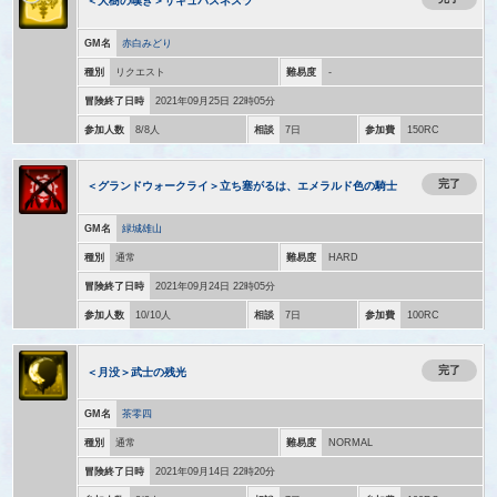
＜大樹の嘆き＞サキュバスネスツ
GM名
赤白みどり
種別
リクエスト
難易度
-
冒険終了日時
2021年09月25日 22時05分
参加人数
8/8人
相談
7日
参加費
150RC
完了
＜グランドウォークライ＞立ち塞がるは、エメラルド色の騎士
GM名
緑城雄山
種別
通常
難易度
HARD
冒険終了日時
2021年09月24日 22時05分
参加人数
10/10人
相談
7日
参加費
100RC
完了
＜月没＞武士の残光
GM名
茶零四
種別
通常
難易度
NORMAL
冒険終了日時
2021年09月14日 22時20分