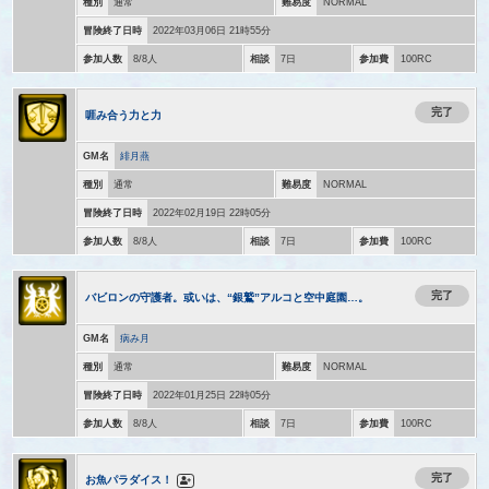
種別
通常
難易度
NORMAL
冒険終了日時
2022年03月06日 21時55分
参加人数
8/8人
相談
7日
参加費
100RC
完了
啀み合う力と力
GM名
緋月燕
種別
通常
難易度
NORMAL
冒険終了日時
2022年02月19日 22時05分
参加人数
8/8人
相談
7日
参加費
100RC
完了
バビロンの守護者。或いは、“銀鷲”アルコと空中庭園…。
GM名
病み月
種別
通常
難易度
NORMAL
冒険終了日時
2022年01月25日 22時05分
参加人数
8/8人
相談
7日
参加費
100RC
完了
お魚パラダイス！