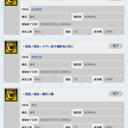
GM名
洗井落雲
種別
通常
難易度
NORMAL
冒険終了日時
2021年07月31日 22時06分
参加人数
8/8人
相談
7日
参加費
100RC
完了
＜現想ノ夜妖＞ネヲン差す極彩色の空に
GM名
春野紅葉
種別
通常
難易度
NORMAL
冒険終了日時
2021年07月28日 22時05分
参加人数
8/8人
相談
7日
参加費
100RC
完了
＜現想ノ夜妖＞戀示ス蝶
GM名
壱花
種別
通常
難易度
NORMAL
冒険終了日時
2021年07月27日 22時05分
参加人数
8/8人
相談
7日
参加費
100RC