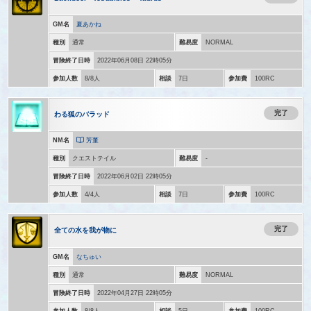
GM名
夏あかね
種別
通常
難易度
NORMAL
冒険終了日時
2022年06月08日 22時05分
参加人数
8/8人
相談
7日
参加費
100RC
完了
わる狐のバラッド
NM名
芳董
種別
クエストテイル
難易度
-
冒険終了日時
2022年06月02日 22時05分
参加人数
4/4人
相談
7日
参加費
100RC
完了
全ての水を我が物に
GM名
なちゅい
種別
通常
難易度
NORMAL
冒険終了日時
2022年04月27日 22時05分
参加人数
8/8人
相談
5日
参加費
100RC