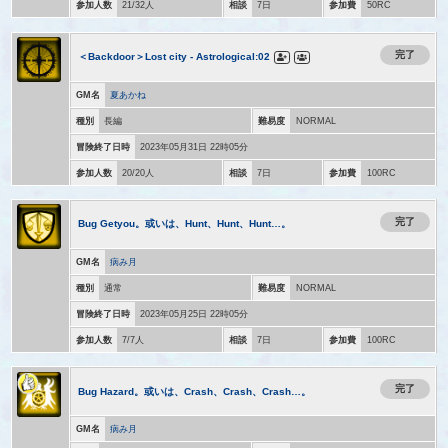
参加人数
21/32人
相談
7日
参加費
50RC
完了
＜Backdoor＞Lost city - Astrological:02
GM名
夏あかね
種別
長編
難易度
NORMAL
冒険終了日時
2023年05月31日 22時05分
参加人数
20/20人
相談
7日
参加費
100RC
完了
Bug Getyou。或いは、Hunt、Hunt、Hunt…。
GM名
病み月
種別
通常
難易度
NORMAL
冒険終了日時
2023年05月25日 22時05分
参加人数
7/7人
相談
7日
参加費
100RC
完了
Bug Hazard。或いは、Crash、Crash、Crash…。
GM名
病み月