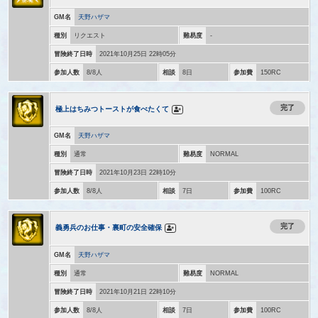
GM名
天野ハザマ
種別
リクエスト
難易度
-
冒険終了日時
2021年10月25日 22時05分
参加人数
8/8人
相談
8日
参加費
150RC
完了
極上はちみつトーストが食べたくて
GM名
天野ハザマ
種別
通常
難易度
NORMAL
冒険終了日時
2021年10月23日 22時10分
参加人数
8/8人
相談
7日
参加費
100RC
完了
義勇兵のお仕事・裏町の安全確保
GM名
天野ハザマ
種別
通常
難易度
NORMAL
冒険終了日時
2021年10月21日 22時10分
参加人数
8/8人
相談
7日
参加費
100RC