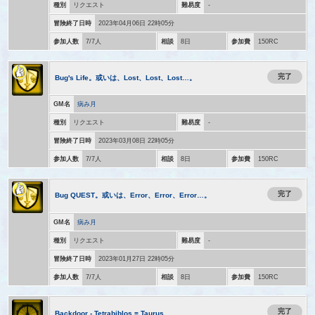
種別
リクエスト
難易度
-
冒険終了日時
2023年04月06日 22時05分
参加人数
7/7人
相談
8日
参加費
150RC
完了
Bug's Life。或いは、Lost、Lost、Lost…。
GM名
病み月
種別
リクエスト
難易度
-
冒険終了日時
2023年03月08日 22時05分
参加人数
7/7人
相談
8日
参加費
150RC
完了
Bug QUEST。或いは、Error、Error、Error…。
GM名
病み月
種別
リクエスト
難易度
-
冒険終了日時
2023年01月27日 22時05分
参加人数
7/7人
相談
8日
参加費
150RC
完了
Backdoor - Tetrabiblos = Taurus