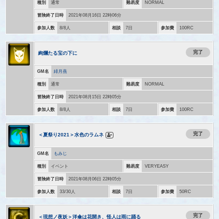
種別
通常
難易度
NORMAL
冒険終了日時
2021年08月16日 22時06分
参加人数
8/8人
相談
7日
参加費
100RC
完了
絢爛たる宝の下に
GM名
緋月燕
種別
通常
難易度
NORMAL
冒険終了日時
2021年08月15日 22時05分
参加人数
8/8人
相談
7日
参加費
100RC
完了
＜夏祭り2021＞水色のラムネ
GM名
もみじ
種別
イベント
難易度
VERYEASY
冒険終了日時
2021年08月06日 22時05分
参加人数
33/30人
相談
7日
参加費
50RC
完了
＜現想ノ夜妖＞洋傘は花開き、怪人は雨に踊る