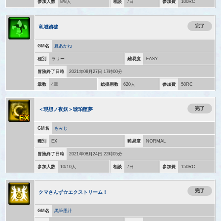
参加人数
8/8人
相談
7日
参加費
100RC
完了
竜域踏破
GM名
夏あかね
種別
ラリー
難易度
EASY
冒険終了日時
2021年08月27日 17時00分
章数
4章
総採用数
620人
参加費
50RC
完了
＜現想ノ夜妖＞琥珀堕夢
GM名
もみじ
種別
EX
難易度
NORMAL
冒険終了日時
2021年08月24日 22時05分
参加人数
10/10人
相談
7日
参加費
150RC
完了
クマさんず☆エクストリーム！
GM名
黒筆墨汁