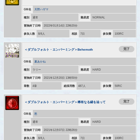
GM名
天野ハザマ
種別
通常
難易度
NORMAL
冒険終了日時
2022年01月14日 22時20分
参加人数
8/8人
相談
7日
参加費
100RC
完了
＜ダブルフォルト・エンバーミング＞Behemoth
GM名
夏あかね
種別
ラリー
難易度
HARD
冒険終了日時
2021年12月20日 13時50分
章数
4章
総採用数
487人
参加費
50RC
完了
＜ダブルフォルト・エンバーミング＞稀有なる縁を辿って
GM名
愁
種別
通常
難易度
HARD
冒険終了日時
2021年12月07日 22時26分
参加人数
8/8人
相談
7日
参加費
100RC