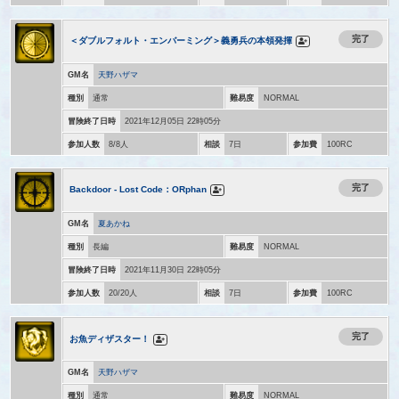
完了
＜ダブルフォルト・エンバーミング＞義勇兵の本領発揮
GM名
天野ハザマ
種別
通常
難易度
NORMAL
冒険終了日時
2021年12月05日 22時05分
参加人数
8/8人
相談
7日
参加費
100RC
完了
Backdoor - Lost Code：ORphan
GM名
夏あかね
種別
長編
難易度
NORMAL
冒険終了日時
2021年11月30日 22時05分
参加人数
20/20人
相談
7日
参加費
100RC
完了
お魚ディザスター！
GM名
天野ハザマ
種別
通常
難易度
NORMAL