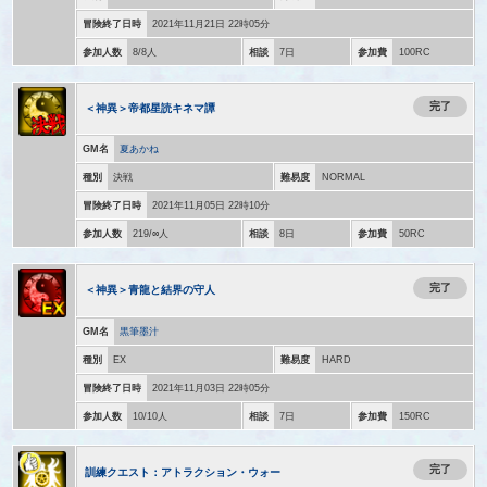
冒険終了日時
2021年11月21日 22時05分
参加人数
8/8人
相談
7日
参加費
100RC
完了
＜神異＞帝都星読キネマ譚
GM名
夏あかね
種別
決戦
難易度
NORMAL
冒険終了日時
2021年11月05日 22時10分
参加人数
219/∞人
相談
8日
参加費
50RC
完了
＜神異＞青龍と結界の守人
GM名
黒筆墨汁
種別
EX
難易度
HARD
冒険終了日時
2021年11月03日 22時05分
参加人数
10/10人
相談
7日
参加費
150RC
完了
訓練クエスト：アトラクション・ウォー