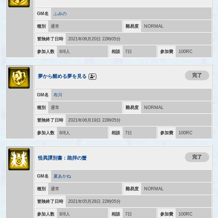
GM名
ふみの
種別
通常
難易度
NORMAL
冒険終了日時
2021年06月20日 22時05分
参加人数
8/8人
相談
7日
参加費
100RC
完了
夢から醒める夢を見る
GM名
布川
種別
通常
難易度
NORMAL
冒険終了日時
2021年06月19日 22時05分
参加人数
8/8人
相談
7日
参加費
100RC
完了
怪異譚別書：跪拝の蟹
GM名
夏あかね
種別
通常
難易度
NORMAL
冒険終了日時
2021年05月28日 22時05分
参加人数
8/8人
相談
7日
参加費
100RC