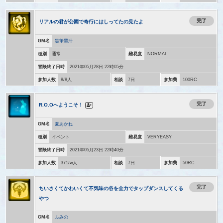
完了
リアルの君が公園で奇行にはしってたの見たよ
GM名
黒筆墨汁
種別
通常
難易度
NORMAL
冒険終了日時
2021年05月28日 22時05分
参加人数
8/8人
相談
7日
参加費
100RC
完了
R.O.Oへようこそ！
GM名
夏あかね
種別
イベント
難易度
VERYEASY
冒険終了日時
2021年05月23日 22時40分
参加人数
371/∞人
相談
7日
参加費
50RC
完了
ちいさくてかわいくて不気味の谷を全力でタップダンスしてくる
やつ
GM名
ふみの