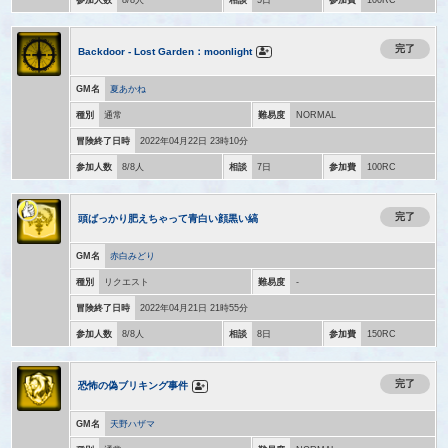
完了
Backdoor - Lost Garden：moonlight
GM名
夏あかね
種別
通常
難易度
NORMAL
冒険終了日時
2022年04月22日 23時10分
参加人数
8/8人
相談
7日
参加費
100RC
完了
頭ばっかり肥えちゃって青白い顔黒い縞
GM名
赤白みどり
種別
リクエスト
難易度
-
冒険終了日時
2022年04月21日 21時55分
参加人数
8/8人
相談
8日
参加費
150RC
完了
恐怖の偽ブリキング事件
GM名
天野ハザマ