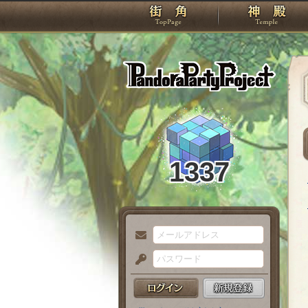
TOP
Pando
1337
メ
ー
パ
ル
ス