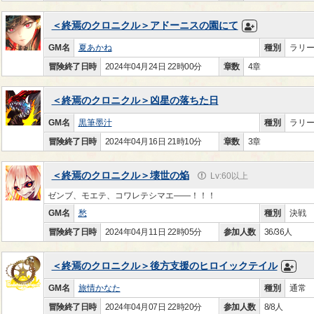
＜終焉のクロニクル＞アドーニスの園にて
GM名
夏あかね
種別
ラリ
冒険終了日時
2024年04月24日 22時00分
章数
4章
＜終焉のクロニクル＞凶星の落ちた日
GM名
黒筆墨汁
種別
ラリ
冒険終了日時
2024年04月16日 21時10分
章数
3章
＜終焉のクロニクル＞壊世の焔
Lv:60以上
ゼンブ、モエテ、コワレテシマエ――！！！
GM名
愁
種別
決戦
冒険終了日時
2024年04月11日 22時05分
参加人数
36/36人
＜終焉のクロニクル＞後方支援のヒロイックテイル
GM名
旅情かなた
種別
通常
冒険終了日時
2024年04月07日 22時20分
参加人数
8/8人