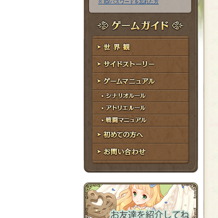
※ ID/パスワードを忘れた方
ア
ワ
ド
ー
レ
ド
ゲームガイド
ス
世界観
サイドストーリー
ゲームマニュアル
シナリオルール
アトリエルール
戦闘マニュアル
初めての方へ
お問い合わせ