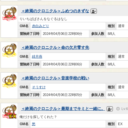
＜終焉のクロニクル＞ふめつのきずな
りいちぱぱさんをなぐるはなし
GM名
赤白みどり
種別
通常
冒険終了日時
2024年04月06日 22時06分
参加人数
8/8人
＜終焉のクロニクル＞命の欠片零す先
GM名
緋月燕
種別
通常
冒険終了日時
2024年04月06日 22時06分
参加人数
8/8人
＜終焉のクロニクル＞音楽学校の戦い
GM名
そうすけ
種別
通常
冒険終了日時
2024年04月06日 22時05分
参加人数
8/8人
＜終焉のクロニクル＞最期までキミと一緒に。
Lv:
俺だけを探してくれた？
GM名
愁
種別
EX