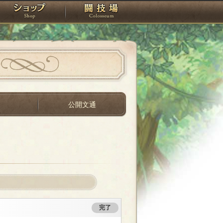
スタジオ
ショップ
闘技場
間
公開文通
完了