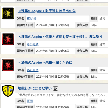
＜漆黒のAspire＞財宝巡りは日出の先
GM名
夜影 鈴
種別
通常
冒険終了日時
2024年03月04日 22時05分
参加人数
8/8人
＜漆黒のAspire＞焦燥と嫉妬を焚べ道を標し、魔は謡う
GM名
春野紅葉
種別
通常
冒険終了日時
2024年03月04日 22時05分
参加人数
8/8人
＜漆黒のAspire＞朱槍へ届くために
GM名
春野紅葉
種別
通常
冒険終了日時
2024年03月04日 22時05分
参加人数
8/8人
地獄行きにはまだ早い
「世界が終わるギリギリまで、善行を積んでみるのも悪くないだろ？
GM名
夏雨
種別
通常
冒険終了日時
2024年03月03日 22時06分
参加人数
8/8人