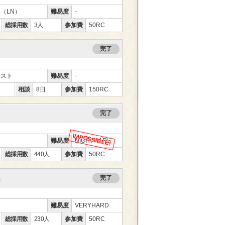
ー
（LN）
難易度
-
総採用数
3人
参加費
50RC
完了
エスト
難易度
-
相談
8日
参加費
150RC
完了
ー
難易度
NIGHTMARE
総採用数
440人
参加費
50RC
完了
上
ー
難易度
VERYHARD
総採用数
230人
参加費
50RC