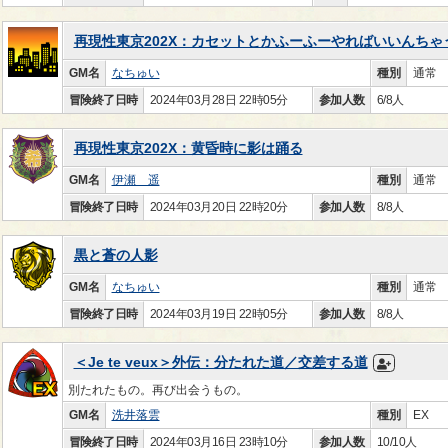
再現性東京202X：カセットとかふーふーやればいいんちゃ
GM名
なちゅい
種別
通常
冒険終了日時
2024年03月28日 22時05分
参加人数
6/8人
再現性東京202X：黄昏時に影は踊る
GM名
伊瀬 遥
種別
通常
冒険終了日時
2024年03月20日 22時20分
参加人数
8/8人
黒と蒼の人影
GM名
なちゅい
種別
通常
冒険終了日時
2024年03月19日 22時05分
参加人数
8/8人
＜Je te veux＞外伝：分たれた道／交差する道
別たれたもの。再び出会うもの。
GM名
洗井落雲
種別
EX
冒険終了日時
2024年03月16日 23時10分
参加人数
10/10人