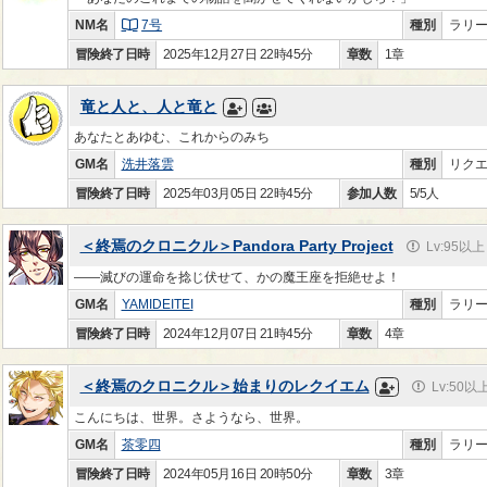
NM名
7号
種別
ラリ
冒険終了日時
2025年12月27日 22時45分
章数
1章
竜と人と、人と竜と
あなたとあゆむ、これからのみち
GM名
洗井落雲
種別
リク
冒険終了日時
2025年03月05日 22時45分
参加人数
5/5人
＜終焉のクロニクル＞Pandora Party Project
Lv:95以上
――滅びの運命を捻じ伏せて、かの魔王座を拒絶せよ！
GM名
YAMIDEITEI
種別
ラリ
冒険終了日時
2024年12月07日 21時45分
章数
4章
＜終焉のクロニクル＞始まりのレクイエム
Lv:50以
こんにちは、世界。さようなら、世界。
GM名
茶零四
種別
ラリ
冒険終了日時
2024年05月16日 20時50分
章数
3章