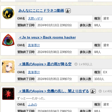
みんなにこにこドラネコ動画
GM名
天野ハザマ
種別
通常
冒険終了日時
2024年03月13日 22時20分
参加人数
8/8人
＜Je te veux＞Back rooms hacker
GM名
黒筆墨汁
種別
通常
冒険終了日時
2024年03月08日 22時05分
参加人数
8/8人
＜漆黒のAspire＞星の雨が降る空
Lv:60以上
GM名
黒筆墨汁
種別
EX
冒険終了日時
2024年03月05日 22時07分
参加人数
10/10人
＜漆黒のAspire＞危機の兆し、闇より出ずる
Lv:4
ずっと――たかった。
GM名
ふみの
種別
通常
冒険終了日時
2024年03月04日 23時25分
参加人数
8/8人