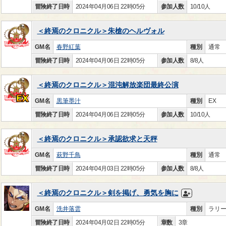
冒険終了日時
2024年04月06日 22時05分
参加人数
10/10人
＜終焉のクロニクル＞朱槍のヘルヴォル
GM名
春野紅葉
種別
通常
冒険終了日時
2024年04月06日 22時05分
参加人数
8/8人
＜終焉のクロニクル＞混沌解放楽団最終公演
GM名
黒筆墨汁
種別
EX
冒険終了日時
2024年04月06日 22時05分
参加人数
10/10人
＜終焉のクロニクル＞承認欲求と天秤
GM名
萩野千鳥
種別
通常
冒険終了日時
2024年04月03日 22時05分
参加人数
8/8人
＜終焉のクロニクル＞剣を掲げ、勇気を胸に
GM名
洗井落雲
種別
ラリ
冒険終了日時
2024年04月02日 22時05分
章数
3章