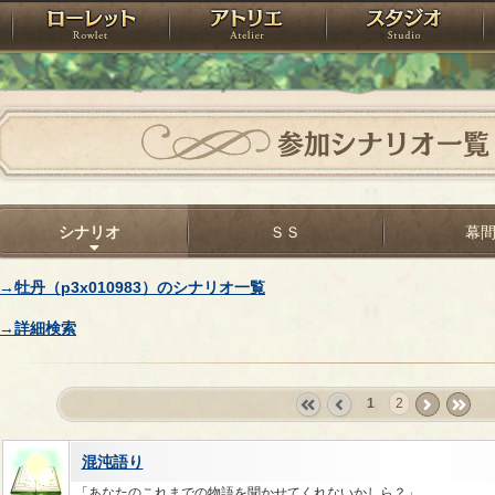
神殿
ローレット
アトリエ
raPartyProject
参加シナリオ一覧
シナリオ
ＳＳ
幕
→牡丹（p3x010983）のシナリオ一覧
→詳細検索
1
2
«
‹
next
last
first
prev
›
»
混沌語り
「あなたのこれまでの物語を聞かせてくれないかしら？」