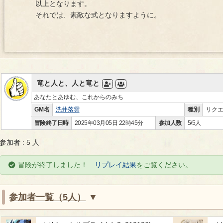
以上となります。
それでは、素敵な式となりますように。
竜と人と、人と竜と
あなたとあゆむ、これからのみち
GM名
洗井落雲
種別
リク
冒険終了日時
2025年03月05日 22時45分
参加人数
5/5人
参加者 : 5 人
冒険が終了しました！
リプレイ結果
をご覧ください。
参加者一覧（5人）