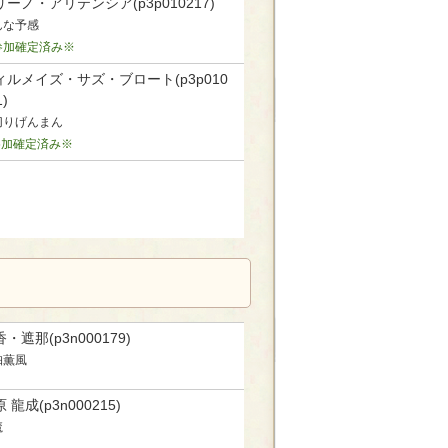
ーノ・アリテンシア(p3p010217)
んな予感
参加確定済み※
ィルメイズ・サズ・ブロート(p3p010
1)
切りげんまん
参加確定済み※
・遮那(p3n000179)
珀薫風
 龍成(p3n000215)
魔