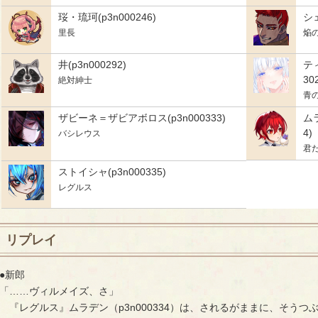
珱・琉珂(p3n000246)
シェ
里長
焔
井(p3n000292)
テ
30
絶対紳士
青
ザビーネ＝ザビアボロス(p3n000333)
ム
4)
バシレウス
君
ストイシャ(p3n000335)
レグルス
リプレイ
●新郎
「……ヴィルメイズ、さ」
『レグルス』ムラデン（p3n000334）は、されるがままに、そうつ