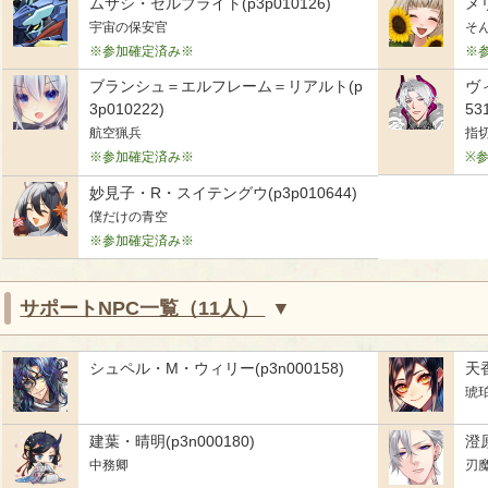
ムサシ・セルブライト(p3p010126)
メリ
宇宙の保安官
そ
※参加確定済み※
※
ブランシュ＝エルフレーム＝リアルト(p
ヴ
3p010222)
53
航空猟兵
指
※参加確定済み※
※
妙見子・R・スイテングウ(p3p010644)
僕だけの青空
※参加確定済み※
サポートNPC一覧（11人）
シュペル・M・ウィリー(p3n000158)
天香
琥
建葉・晴明(p3n000180)
澄原
中務卿
刃