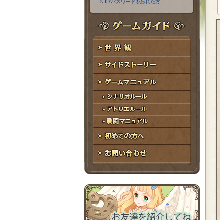
※ ID/パスワードを忘れた方
ア
ワ
ド
ー
レ
ド
ゲームガイド
ス
世界観
サイドストーリー
ゲームマニュアル
シナリオルール
アトリエルール
戦闘マニュアル
初めての方へ
お問い合わせ