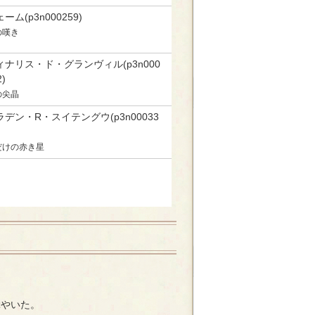
ーム(p3n000259)
の嘆き
ィナリス・ド・グランヴィル(p3n000
2)
の尖晶
ラデン・R・スイテングウ(p3n00033
だけの赤き星
ぶやいた。