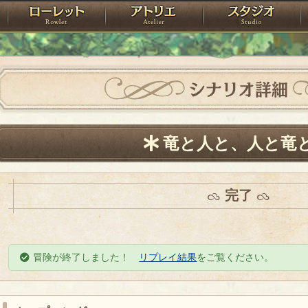
神殿
ローレット
アトリエ
raPartyProject
シナリオ詳細
竜と人と、人と竜
完了
冒険が終了しました！
リプレイ結果
をご覧ください。