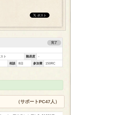
完了
エスト
難易度
-
相談
8日
参加費
150RC
（サポートPC47人）