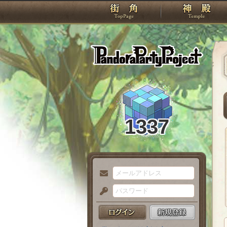
TOP
Pando
1337
メ
ー
パ
ル
ス