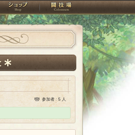
スタジオ
ショップ
闘技場
と
参加者 : 5 人