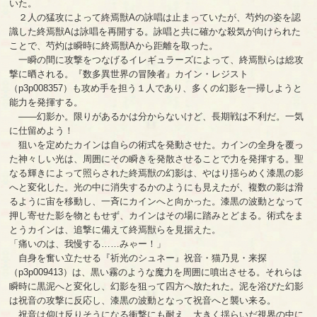
いた。
２人の猛攻によって終焉獣Aの詠唱は止まっていたが、芍灼の姿を認
識した終焉獣Aは詠唱を再開する。詠唱と共に確かな殺気が向けられた
ことで、芍灼は瞬時に終焉獣Aから距離を取った。
一瞬の間に攻撃をつなげるイレギュラーズによって、終焉獣らは総攻
撃に晒される。『数多異世界の冒険者』カイン・レジスト
（p3p008357）も攻め手を担う１人であり、多くの幻影を一掃しようと
能力を発揮する。
――幻影か。限りがあるかは分からないけど、長期戦は不利だ。一気
に仕留めよう！
狙いを定めたカインは自らの術式を発動させた。カインの全身を覆っ
た神々しい光は、周囲にその瞬きを発散させることで力を発揮する。聖
なる輝きによって照らされた終焉獣の幻影は、やはり揺らめく漆黒の影
へと変化した。光の中に消失するかのようにも見えたが、複数の影は滑
るように宙を移動し、一斉にカインへと向かった。漆黒の波動となって
押し寄せた影を物ともせず、カインはその場に踏みとどまる。術式をま
とうカインは、追撃に備えて終焉獣らを見据えた。
「痛いのは、我慢する……みゃー！」
自身を奮い立たせる『祈光のシュネー』祝音・猫乃見・来探
（p3p009413）は、黒い霧のような魔力を周囲に噴出させる。それらは
瞬時に黒泥へと変化し、幻影を狙って四方へ放たれた。泥を浴びた幻影
は祝音の攻撃に反応し、漆黒の波動となって祝音へと襲い来る。
祝音は仰け反りそうになる衝撃にも耐え、大きく揺らいだ視界の中に