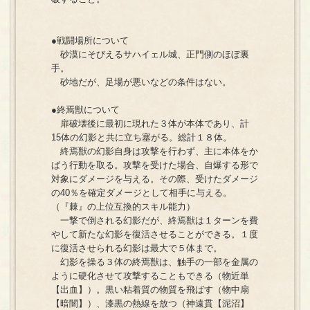
●戦闘場所について
砂漠にそびえるサハイェル城、正門側のほぼ裏
手。
砂地だが、足場が悪いなどの条件はない。
●終焉獣について
扉破壊後に最初に現れた３体が本体であり、計
15体の幻影と共に立ち塞がる。総計１８体。
終焉獣の幻影自身は攻撃を行わず、主に本体をか
ばう行動を取る。攻撃を受けた場合、自爆する形で
対象にダメージを与える。その際、受けたダメージ
の40％を確定ダメージとして相手に与える。
（『棘』の上位互換的スキル能力）
一撃で倒される幻影だが、終焉獣は１ターンを費
やして新たな幻影を復活させることができる。１度
に復活させられる幻影は最大で５体まで。
幻影を操る３体の終焉獣は、触手の一部を金属の
ように硬化させて攻撃することもできる（物近単
【出血】）。黒い粘着質の物質を飛ばす（物中扇
【暗闇】）、漆黒の熱線を放つ（神遠貫【泥沼】