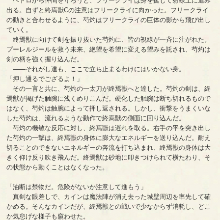
ヘドロから仲間を守ろうと、フリークライは身を挺して射線上に進み
出る。自ずと終焉獣Cの注意はフリークライに向かった。フリークライ
の動きと合わせるように、芍灼はフリークライの巨体の影から飛び出し
ていく。
終焉獣に向けて剣を振り抜いた芍灼に、皆の視線が一斉に注がれた。
プーレルジールを救う未来、絶望を希望に変える望みを託され、芍灼は
剣の柄を強く握り込んだ。
――それがし達も、ここで立ち止まるわけにはいかない身。
「押し通るでござるよ！」
その一言と共に、芍灼の一太刀が終焉獣へと達した。芍灼の剣は、終
焉獣が掲げた触腕に浅くめりこんだ。硬化した触腕は断ち切れるもので
はなく、芍灼は触腕によって押し返される。しかし、衝撃をうまくいな
した芍灼は、流れるような動作で終焉獣の側面に回り込んだ。
芍灼の機敏な反応に対し、終焉獣は遅れを取る。右手の平を突き出し
た芍灼の一撃は、終焉獣の身体に膨大なエネルギーを送り込んだ。耐え
切ることのできないエネルギーの奔流を打ち込まれ、終焉獣の身体は大
きく仰け反り吹き飛んだ。終焉獣は砂地に叩きつけられて横たわり、そ
の状態から動くことはなくなった。
「油断は禁物だ。危険がないか注意して進もう」
真剣な眼差しで、カインは魔法陣が消え去った城壁周辺を率先して確
かめる。そんなカインだが、終焉獣との戦いで少なからず消耗し、どこ
か気怠げな様子も窺わせた。