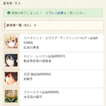
参加者 : 8 人
冒険が終了しました！
リプレイ結果
をご覧ください。
参加者一覧（8人）
リースリット・エウリア・F＝フィッツバルディ(p3p0
01984)
紅炎の勇者
カイン・レジスト(p3p008357)
数多異世界の冒険者
天目 錬(p3p008364)
好敵手
フリークライ(p3p008595)
水月花の墓守