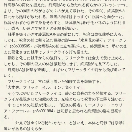
終焉獣Aの変化を捉えた。終焉獣Aから放たれる何らかのプレッシャーに
より、その周囲の砂がさざめくのが見て取れた。その瞬間、終焉獣Aの
口元から熱線が放たれる。漆黒の熱線はまっすぐに祝音へと向かった。
祝音がわずかな差で身をそらすと、終焉獣Aは触手をバネのように利用
し、恐ろしい速さで祝音との距離を詰めた。
触手を振りかざす終焉獣Aを目の前にして、祝音は防御態勢に入る。
しかし、祝音の前に割り込む巨躯の影――『水月花の墓守』フリークラ
イ（p3p008595）が終焉獣Aの前に立ち塞がった。終焉獣Aは、勢いのま
まに硬化させた触手でフリークライを打ち据えた。
鋼鉄と化した触手からの強打を、フリークライは全力で受け止める。
しかし、その鋼の巨人の体は微動だにせず、終焉獣Aを見下ろした。
終焉獣Aは反撃を警戒し、すばやくフリークライの前から飛び退いて
いく。
フリークライは、常に落ち着いた物腰で皆を鼓舞する。
「大丈夫。フリック イル。ミンナ負ケナイ」
そうつぶやいたフリークライは、静かに自身の力を発揮する。フリー
クライが発現させた治癒の力は、光輪となって祝音の下に降り注いだ。
すでに８体の幻影が消失し、『紅炎の勇者』リースリット・エウリ
ア・ファーレル（p3p001984）は幻影と思われる終焉獣の姿を観察す
る。
――外見では全く区別がつかない。とはいえ、本体と幻影では挙動に
違いがあるのは明らか。