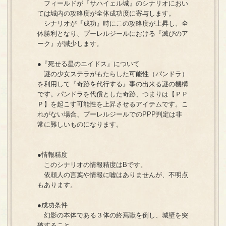
フィールドが『サハイェル城』のシナリオにおい
ては城内の攻略度が全体成功度に寄与します。
シナリオが『成功』時にこの攻略度が上昇し、全
体勝利となり、プーレルジールにおける『滅びのア
ーク』が減少します。
●『死せる星のエイドス』について
謎の少女ステラがもたらした可能性（パンドラ）
を利用して『奇跡を代行する』事の出来る謎の機構
です。パンドラを代償とした奇跡、つまりは【ＰＰ
Ｐ】を起こす可能性を上昇させるアイテムです。こ
れがない場合、プーレルジールでのPPP判定は非
常に難しいものになります。
●情報精度
このシナリオの情報精度はBです。
依頼人の言葉や情報に嘘はありませんが、不明点
もあります。
●成功条件
幻影の本体である３体の終焉獣を倒し、城壁を突
破すること。