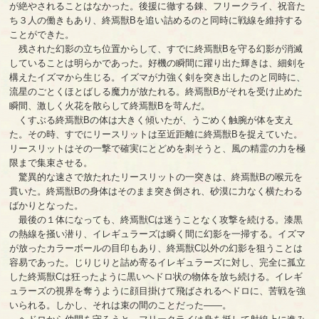
が絶やされることはなかった。後援に徹する錬、フリークライ、祝音た
ち３人の働きもあり、終焉獣Bを追い詰めるのと同時に戦線を維持する
ことができた。
残された幻影の立ち位置からして、すでに終焉獣Bを守る幻影が消滅
していることは明らかであった。好機の瞬間に躍り出た輝きは、細剣を
構えたイズマから生じる。イズマが力強く剣を突き出したのと同時に、
流星のごとくほとばしる魔力が放たれる。終焉獣Bがそれを受け止めた
瞬間、激しく火花を散らして終焉獣Bを苛んだ。
くすぶる終焉獣Bの体は大きく傾いたが、うごめく触腕が体を支え
た。その時、すでにリースリットは至近距離に終焉獣Bを捉えていた。
リースリットはその一撃で確実にとどめを刺そうと、風の精霊の力を極
限まで集束させる。
驚異的な速さで放たれたリースリットの一突きは、終焉獣Bの喉元を
貫いた。終焉獣Bの身体はそのまま突き倒され、砂漠に力なく横たわる
ばかりとなった。
最後の１体になっても、終焉獣Cは迷うことなく攻撃を続ける。漆黒
の熱線を掻い潜り、イレギュラーズは瞬く間に幻影を一掃する。イズマ
が放ったカラーボールの目印もあり、終焉獣C以外の幻影を狙うことは
容易であった。じりじりと詰め寄るイレギュラーズに対し、完全に孤立
した終焉獣Cは狂ったように黒いヘドロ状の物体を放ち続ける。イレギ
ュラーズの視界を奪うように顔目掛けて飛ばされるヘドロに、苦戦を強
いられる。しかし、それは束の間のことだった――。