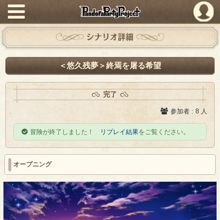
PandoraPartyProject
シナリオ詳細
＜悠久残夢＞終焉を屠る希望
完了
参加者 : 8 人
冒険が終了しました！
リプレイ結果
をご覧ください。
オープニング