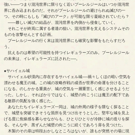
強い――つまり混沌世界に限りなく近いプーレルジールはいつか混沌世
界に呑み込まれるのだ。それがプーレルジールの避けられぬ滅びの一
つ。その時にもしも『滅びのアーク』が可能な限り凝縮されていたら？
――夥しい滅びの結晶が、混沌世界を内側から侵食していく。
それこそが終焉に属する者達の狙い。混沌世界を支えるシステムその
ものを攻撃せんとする計画。
プーレルジールの行く末は混沌世界にも確実な影響をもたらすだろ
う。
抗えるのは希望の可能性を持つイレギュラーズのみ。プーレルジール
の未来は、イレギュラーズに託された──。
●サハイェル城
サハイェル砂漠内に存在するサハイェル城──禍々しくほの暗い空気を
漂わせる魔王の城。この城の攻略作戦の成否が世界の命運を分けること
になる。のしかかる重責が、城の空気を一層重苦しく感じさせるようだ
った。しかし、そればかりではなく、城壁の向こうには魔王の配下であ
る敵群の気配を強く感じた。
あなたたちイレギュラーズ一同は、城の外周の様子を隈なく探ること
で、城壁を突破できそうな箇所を見つけ出そうとした。堅牢な城を見上
げる度に焦燥感を募らせながらも、ひとりひとりが冷静に城の造りを探
る。そんな中、黒ずんだ城壁の向こうに続くであろう扉を見つけた。
木製のその扉は特段おかしなところはないが、誰もが突然その場に現