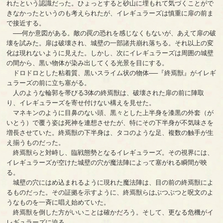
れたという認識だった。ひょっとすると砂山に埋もれて気づくことがで
きなかったというのも考えられたが、イレギュラーズは慎重に扉の前ま
で接近する。
──何か意図がある。敵の罠の恐れを感じなくもないが、あえて扉の破
壊を試みた。扉は破壊され、城壁の一部諸共崩れ落ちる。それ以上の変
化は現れないように見えた。しかし、次にイレギュラーズは周囲の城壁
の間から、黒い物体が染み出してくる光景を目にする。
ドロドロとした粘着質、黒いスライム状の物体──『終焉獣』がイレギ
ュラーズの前に立ち塞がる。
人のような輪郭を帯びる3体の終焉獣は、破壊された扉の前に陣取
り、イレギュラーズを寄せ付けない構えを見せた。
マネキンのように目鼻のない頭、黒々とした上半身を漆黒の外套（が
いとう）で覆う姿は死神を連想させたが、特にその下半身が不気味さを
増長させていた。終焉獣の下半身は、タコのような足、複数の触手が生
え揃うものだった。
終焉獣らと対峙し、臨戦態勢となるイレギュラーズ。その視界には、
イレギュラーズが空けた城壁の穴が魔法陣によって塞がれる瞬間が映
る。
城壁の穴にはめ込まれるように現れた魔法陣は、目の前の終焉獣によ
るものだった。その証拠を示すように、終焉獣らはぶつぶつと呪文のよ
うなものを一斉に唱え始めていた。
終焉獣を倒した方がいいことは確かだろう。そして、更なる危機がイ
レギュラーズに迫る。