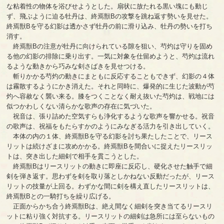
な粘着性の物体を浴びせようとした。扇状に放たれる黒い塊にも動じ
ず、飛ぶように迫る牡丹は、終焉獣Bの攻撃を跳ね返す勢いを見せた。
終焉獣Bを守る幻影は透かさず牡丹の前に滑り込み、牡丹の勢いを打ち
消す。
終焉獣Bの注意が牡丹に向けられている隙を狙い、芍灼は守りを固め
る他の幻影の排除に乗り出す。一気に対象を仕留めようと、芍灼は流れ
るような動きから巧みな剣さばきを見せつける。
斬りかかる芍灼の動きにまともに反応することもできず、幻影の４体
は霧散するようにかき消えた。それと同時に、爆発的に生じた波動が芍
灼へ容赦なく襲い来る。膝をつくことなく耐え抜いた芍灼は、戦地には
似つかわしくない清らかな歌声の存在に気づいた。
祝音は、張り詰めた空気すらも浄化するような歌声を響かせる。祝音
の歌声は、祝福をもたらすかのようにみなぎる活力を引き出していく。
本体の内の１体、終焉獣Bを守る幻影を討ち果たしたことで、リース
リットは続けざまに攻めかかる。終焉獣Bを間合いに捉えたリースリッ
トは、突き出した細剣で相手を貫こうとした。
終焉獣Bはリースリットの動きに即座に反応し、硬化させた触手で細
剣を弾き返す。思わずを剣を取り落としかねない反動だったが、リース
リットの技量が上回る。わずかな間に剣を構え直したリースリットは、
終焉獣Bとの一騎打ちを繰り広げる。
正面からかち合う終焉獣Bは、絶え間なく細剣を突き当てるリースリ
ットに粘り強く対抗する。リースリットの細剣は急所には至らないもの