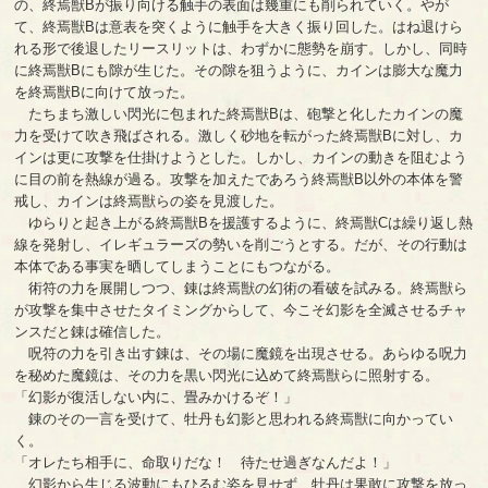
の、終焉獣Bが振り向ける触手の表面は幾重にも削られていく。やが
て、終焉獣Bは意表を突くように触手を大きく振り回した。はね退けら
れる形で後退したリースリットは、わずかに態勢を崩す。しかし、同時
に終焉獣Bにも隙が生じた。その隙を狙うように、カインは膨大な魔力
を終焉獣Bに向けて放った。
たちまち激しい閃光に包まれた終焉獣Bは、砲撃と化したカインの魔
力を受けて吹き飛ばされる。激しく砂地を転がった終焉獣Bに対し、カ
インは更に攻撃を仕掛けようとした。しかし、カインの動きを阻むよう
に目の前を熱線が過る。攻撃を加えたであろう終焉獣B以外の本体を警
戒し、カインは終焉獣らの姿を見渡した。
ゆらりと起き上がる終焉獣Bを援護するように、終焉獣Cは繰り返し熱
線を発射し、イレギュラーズの勢いを削ごうとする。だが、その行動は
本体である事実を晒してしまうことにもつながる。
術符の力を展開しつつ、錬は終焉獣の幻術の看破を試みる。終焉獣ら
が攻撃を集中させたタイミングからして、今こそ幻影を全滅させるチャ
ンスだと錬は確信した。
呪符の力を引き出す錬は、その場に魔鏡を出現させる。あらゆる呪力
を秘めた魔鏡は、その力を黒い閃光に込めて終焉獣らに照射する。
「幻影が復活しない内に、畳みかけるぞ！」
錬のその一言を受けて、牡丹も幻影と思われる終焉獣に向かってい
く。
「オレたち相手に、命取りだな！ 待たせ過ぎなんだよ！」
幻影から生じる波動にもひるむ姿を見せず、牡丹は果敢に攻撃を放っ