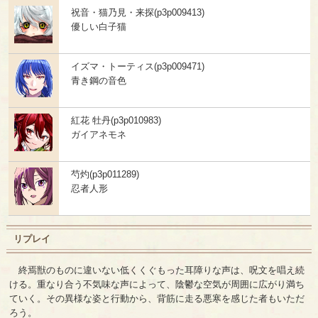
祝音・猫乃見・来探(p3p009413)
優しい白子猫
イズマ・トーティス(p3p009471)
青き鋼の音色
紅花 牡丹(p3p010983)
ガイアネモネ
芍灼(p3p011289)
忍者人形
リプレイ
終焉獣のものに違いない低くくぐもった耳障りな声は、呪文を唱え続
ける。重なり合う不気味な声によって、陰鬱な空気が周囲に広がり満ち
ていく。その異様な姿と行動から、背筋に走る悪寒を感じた者もいただ
ろう。