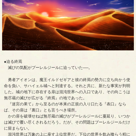
●迫る終焉
滅びの気配がプーレルジールに迫っていた──。
勇者アイオンは、魔王イルドゼギアと彼の終焉の勢力に立ち向かう使
命を負い、サハイェル城へと到達する。それと共に、新たな事実が判明
した。城の地下に存在する扉は混沌世界への入口であり、その向こうは
無尽蔵の滅びが広がる『終焉』の地であった。
『迷宮の果て』から至るのが本来の正規の入り口たる『表口』なら
ば、その扉は『裏口』とも言うべき場所。
かの扉を破壊せねば無尽蔵の滅びがプーレルジールに蔓延り、いつか
は滅びで覆い尽くされるだろう。だが、その問題はプーレルジールだけ
に留まらない。
混沌世界は万象の上に座す上位世界だ。下位の世界を飲み喰らう程に