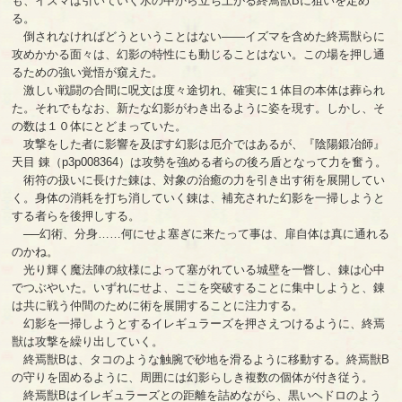
も、イズマは引いていく水の中から立ち上がる終焉獣Bに狙いを定め
る。
倒されなければどうということはない――イズマを含めた終焉獣らに
攻めかかる面々は、幻影の特性にも動じることはない。この場を押し通
るための強い覚悟が窺えた。
激しい戦闘の合間に呪文は度々途切れ、確実に１体目の本体は葬られ
た。それでもなお、新たな幻影がわき出るように姿を現す。しかし、そ
の数は１０体にとどまっていた。
攻撃をした者に影響を及ぼす幻影は厄介ではあるが、『陰陽鍛冶師』
天目 錬（p3p008364）は攻勢を強める者らの後ろ盾となって力を奮う。
術符の扱いに長けた錬は、対象の治癒の力を引き出す術を展開してい
く。身体の消耗を打ち消していく錬は、補充された幻影を一掃しようと
する者らを後押しする。
──幻術、分身……何にせよ塞ぎに来たって事は、扉自体は真に通れる
のかね。
光り輝く魔法陣の紋様によって塞がれている城壁を一瞥し、錬は心中
でつぶやいた。いずれにせよ、ここを突破することに集中しようと、錬
は共に戦う仲間のために術を展開することに注力する。
幻影を一掃しようとするイレギュラーズを押さえつけるように、終焉
獣は攻撃を繰り出していく。
終焉獣Bは、タコのような触腕で砂地を滑るように移動する。終焉獣B
の守りを固めるように、周囲には幻影らしき複数の個体が付き従う。
終焉獣Bはイレギュラーズとの距離を詰めながら、黒いヘドロのよう