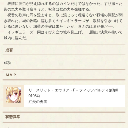
表情に疲労が見え隠れするのはカインだけではなかった。すり減った
皆の気力を取り戻そうと、祝音は歌の力を発揮する。
祝音の歌声に耳を澄ますと、歌に混じって程遠くない戦場の気配が聞
き取れた。城の攻略に臨む多くのイレギュラーズが、敵群を引きつけて
いるに違いない。城壁の突破は果たしたが、喜ぶのはまだ先だ──。
イレギュラーズ一同はそびえ立つ城を見上げ、一層強い決意を抱いて
城内に臨んだ。
成否
成功
ＭＶＰ
リースリット・エウリア・F＝フィッツバルディ(p3p0
01984)
紅炎の勇者
状態異常