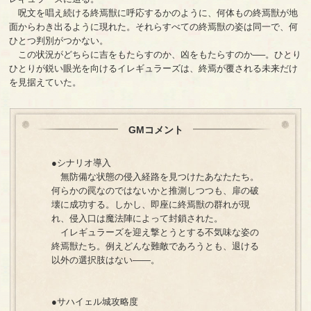
呪文を唱え続ける終焉獣に呼応するかのように、何体もの終焉獣が地
面からわき出るように現れた。それらすべての終焉獣の姿は同一で、何
ひとつ判別がつかない。
この状況がどちらに吉をもたらすのか、凶をもたらすのか──。ひとり
ひとりが鋭い眼光を向けるイレギュラーズは、終焉が覆される未来だけ
を見据えていた。
GMコメント
●シナリオ導入
無防備な状態の侵入経路を見つけたあなたたち。
何らかの罠なのではないかと推測しつつも、扉の破
壊に成功する。しかし、即座に終焉獣の群れが現
れ、侵入口は魔法陣によって封鎖された。
イレギュラーズを迎え撃とうとする不気味な姿の
終焉獣たち。例えどんな難敵であろうとも、退ける
以外の選択肢はない――。
●サハイェル城攻略度