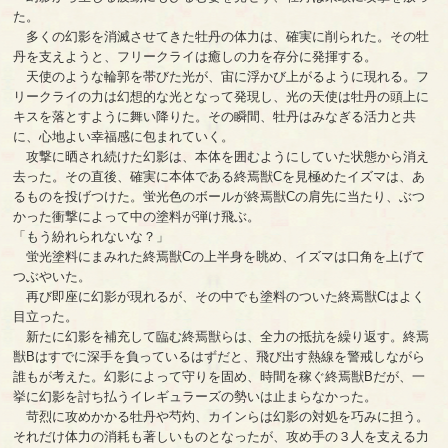
た。
多くの幻影を消滅させてきた牡丹の体力は、確実に削られた。その牡
丹を支えようと、フリークライは癒しの力を存分に発揮する。
天使のような輪郭を帯びた光が、宙に浮かび上がるように現れる。フ
リークライの力は幻想的な光となって発現し、光の天使は牡丹の頭上に
キスを落とすように舞い降りた。その瞬間、牡丹はみなぎる活力と共
に、心地よい幸福感に包まれていく。
攻撃に晒され続けた幻影は、本体を囲むようにしていた状態から消え
去った。その直後、確実に本体である終焉獣Cを見極めたイズマは、あ
るものを投げつけた。蛍光色のボールが終焉獣Cの肩先に当たり、ぶつ
かった衝撃によって中の塗料が弾け飛ぶ。
「もう紛れられないな？」
蛍光塗料にまみれた終焉獣Cの上半身を眺め、イズマは口角を上げて
つぶやいた。
再び即座に幻影が現れるが、その中でも塗料のついた終焉獣Cはよく
目立った。
新たに幻影を補充して臨む終焉獣らは、全力の抵抗を繰り返す。終焉
獣Bはすでに深手を負っているはずだと、飛び出す熱線を警戒しながら
誰もが考えた。幻影によって守りを固め、時間を稼ぐ終焉獣Bだが、一
挙に幻影を討ち払うイレギュラーズの勢いは止まらなかった。
苛烈に攻めかかる牡丹や芍灼、カインらは幻影の対処を巧みに担う。
それだけ体力の消耗も著しいものとなったが、攻め手の３人を支える力