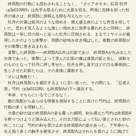
終焉獣の行動にも惑わされることなく、『ガイアネモネ』紅花 牡丹
（p3p010983）は先手を取るために火蓋を切る。即座に先陣を切った牡
丹の速さは、終焉獣に身構える隙を与えなかった。
牡丹の片翼は銀河のような煌めき、燃え盛る炎のような奔流を宿して
いた。思わず見入るような激しい煌めきに視界を覆われると同時に、終
焉獣は一挙に目の前へと迫った牡丹に圧倒される。まるでミサイルが被
弾したかのような衝撃が、周囲の砂地を吹き飛ばした。複数の終焉獣が
その衝撃に巻き込まれる。
直撃した終焉獣――終焉獣A以外は幻影であり、終焉獣Aが生み出した
分身であった。衝撃によって歪んだ幻影の像は漆黒の影と化し、波動そ
のものとなって牡丹に押し寄せた。牡丹を押し返すほどの力を爆発的に
生じさせた幻影たちは、その直後に霧散する。
「オレは無敵だ！」
牡丹は終焉獣らを威圧するように言い放った。その間にも、『忍者人
形』芍灼（p3p011289）も終焉獣Aの下へ接近する。
「本体、そちらにいるでござるな！」
敵の気配からあらゆる情報を感知することに長けた芍灼は、終焉獣の
行動の多くを理解した。
大量の砂の波が終焉獣Aの姿を覆った瞬間、剣を構えた芍灼は終焉獣A
を斬りつけようと踏み込んだ。その太刀筋によって払い落とされた砂の
向こうには、芍灼の剣を受け止める終焉獣Aの姿があった。下半身から
生え揃う多くの触手を硬化させ、終焉獣Aはそれらを盾のように掲げて