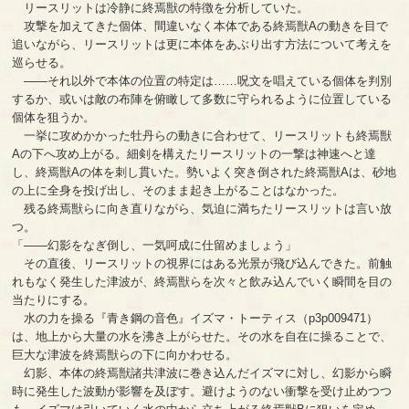
リースリットは冷静に終焉獣の特徴を分析していた。
攻撃を加えてきた個体、間違いなく本体である終焉獣Aの動きを目で
追いながら、リースリットは更に本体をあぶり出す方法について考えを
巡らせる。
――それ以外で本体の位置の特定は……呪文を唱えている個体を判別
するか、或いは敵の布陣を俯瞰して多数に守られるように位置している
個体を狙うか。
一挙に攻めかかった牡丹らの動きに合わせて、リースリットも終焉獣
Aの下へ攻め上がる。細剣を構えたリースリットの一撃は神速へと達
し、終焉獣Aの体を刺し貫いた。勢いよく突き倒された終焉獣Aは、砂地
の上に全身を投げ出し、そのまま起き上がることはなかった。
残る終焉獣らに向き直りながら、気迫に満ちたリースリットは言い放
つ。
「――幻影をなぎ倒し、一気呵成に仕留めましょう」
その直後、リースリットの視界にはある光景が飛び込んできた。前触
れもなく発生した津波が、終焉獣らを次々と飲み込んでいく瞬間を目の
当たりにする。
水の力を操る『青き鋼の音色』イズマ・トーティス（p3p009471）
は、地上から大量の水を沸き上がらせた。その水を自在に操ることで、
巨大な津波を終焉獣らの下に向かわせる。
幻影、本体の終焉獣諸共津波に巻き込んだイズマに対し、幻影から瞬
時に発生した波動が影響を及ぼす。避けようのない衝撃を受け止めつつ