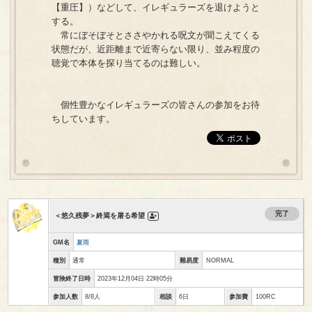
【重圧】）などして、イレギュラーズを退けようと
する。
常にぼそぼそとささやかれる呪文が聞こえてくる
状態だが、近距離まで近寄らない限り、並み程度の
聴覚で本体を探り当てるのは難しい。
個性豊かなイレギュラーズの皆さんの参加をお待
ちしています。
完了
＜悠久残夢＞終焉を屠る希望
GM名
夏雨
種別
通常
難易度
NORMAL
冒険終了日時
2023年12月04日 22時05分
参加人数
8/8人
相談
6日
参加費
100RC