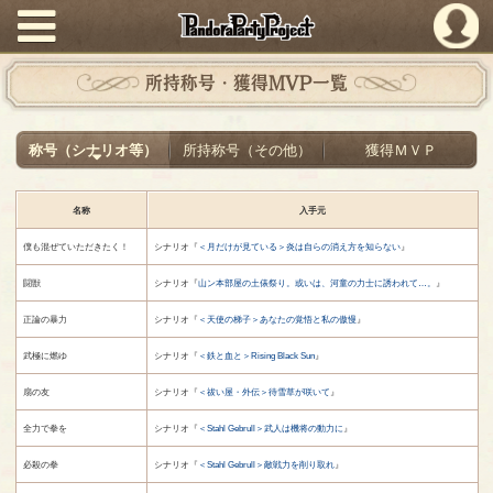
PandoraPartyProject
所持称号・獲得MVP一覧
称号（シナリオ等）
所持称号（その他）
獲得ＭＶＰ
名称
入手元
僕も混ぜていただきたく！
シナリオ『
＜月だけが見ている＞炎は自らの消え方を知らない
』
闘獣
シナリオ『
山ン本部屋の土俵祭り。或いは、河童の力士に誘われて…。
』
正論の暴力
シナリオ『
＜天使の梯子＞あなたの覚悟と私の傲慢
』
武極に燃ゆ
シナリオ『
＜鉄と血と＞Rising Black Sun
』
扇の友
シナリオ『
＜祓い屋・外伝＞待雪草が咲いて
』
全力で拳を
シナリオ『
＜Stahl Gebrull＞武人は機将の動力に
』
必殺の拳
シナリオ『
＜Stahl Gebrull＞敵戦力を削り取れ
』