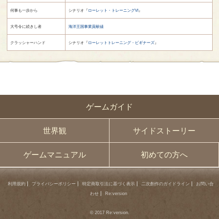
何事も一歩から
シナリオ『
ローレット・トレーニングVI
』
大号令に続きし者
海洋王国事業貢献値
クラッシャーハンド
シナリオ『
ローレットトレーニング・ビギナーズ
』
ゲームガイド
世界観
サイドストーリー
ゲームマニュアル
初めての方へ
利用規約
プライバシーポリシー
特定商取引法に基づく表示
二次創作のガイドライン
お問い合
わせ
Re:version
© 2017 Re:version.