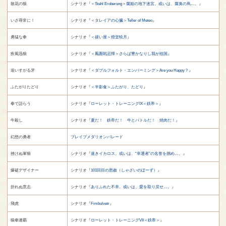
散花の狼
シナリオ『
＜Stahl Eroberung＞腐姫の地下迷宮。或いは、腐臭の蔦…。
』
いざ尋常に！
シナリオ『
＜タレイアの心臓＞Teller of Meteo
』
勇猛な拳
シナリオ『
＜祓い屋＞燈堂暁月
』
疾風迅狼
シナリオ『
＜鳳圏戦忌憚＞さらば豊かなりし我が祖国
』
追いすがる牙
シナリオ『
＜ダブルフォルト・エンバーミング＞Are you Happy？
』
ふたがりたどり
シナリオ『
＜半影食＞ふたがり、たどり
』
拳で語らう
シナリオ『
ローレット・トレーニングIX＜鉄帝＞
』
牛殺し
シナリオ『
夏だ！ 鉄帝だ！ 牛とバトルだ！ 焼肉だ！
』
幻想の勇者
ブレイブメダリオンパレード
挫けぬ軍狼
シナリオ『
速きイカロス。或いは、“幸運者”の名誉を掴め…。
』
爆破デザイナー
シナリオ『
101回目の恩赦（しゃざいのぽーず）
』
折れぬ意志
シナリオ『
ありふれた不幸。或いは、愛を取り戻せ…。
』
飛虎
シナリオ『
Fimbulvetr
』
狼拳連覇
シナリオ『
ローレット・トレーニングVII＜鉄帝＞
』