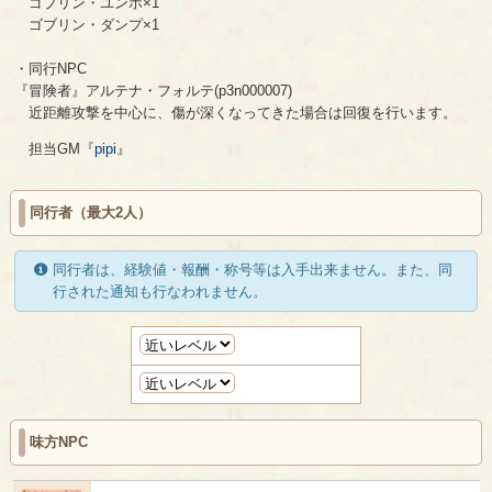
ゴブリン・ユンボ×1
ゴブリン・ダンプ×1
・同行NPC
『冒険者』アルテナ・フォルテ(p3n000007)
近距離攻撃を中心に、傷が深くなってきた場合は回復を行います。
担当GM『
pipi
』
同行者（最大2人）
同行者は、経験値・報酬・称号等は入手出来ません。また、同
行された通知も行なわれません。
味方NPC