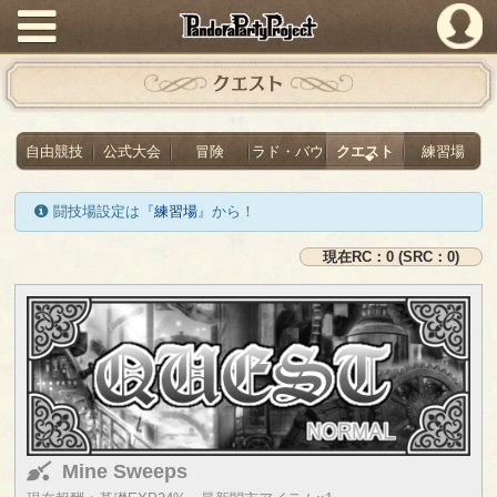
PandoraPartyProject
クエスト
自由競技
公式大会
冒険
ラド・バウ
クエスト
練習場
闘技場設定は『
練習場
』から！
現在RC：0 (SRC：0)
Mine Sweeps