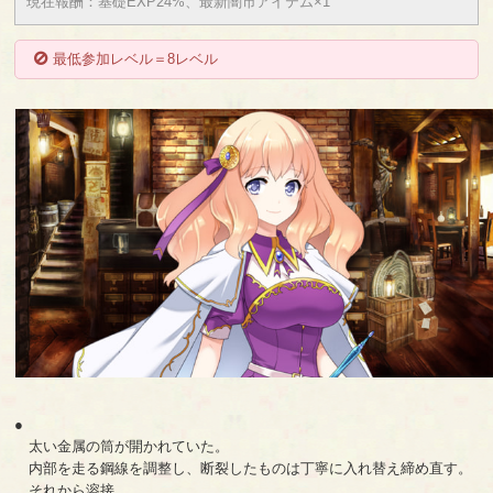
現在報酬：基礎EXP24%、最新闇市アイテム×1
最低参加レベル＝8レベル
●
太い金属の筒が開かれていた。
内部を走る鋼線を調整し、断裂したものは丁寧に入れ替え締め直す。
それから溶接。