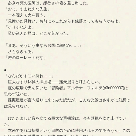
あきれ顔の医師は、紙巻きの箱を差し出した。
「おっ、すまねえな先生」
一本咥えて火を貰う。
「見舞いだ見舞い。お前にゃこれからも銭落としてもらうからよ」
「そりゃねえよ」
吸い込んだ煙は、どこか苦かった。
「まあ、そういう事ならお国に頼むか……」
さもなきゃあ。
「噂のローレットだな」
●
「なんだかすごい所ね……」
巨大なすり鉢状の採掘場――露天掘りと呼ぶらしい。
底の広場で天を仰いだ『冒険者』アルテナ・フォルテ(p3n000007)は
思わず呟いた。
採掘屋達が言う通りに来てみた訳だが、こんな光景はさすがに幻想で
は見られない。
けたたましい音を立てる巨大な重機達は、今も蒸気を吹き上げてい
た。
本来であれば採掘という目的のために使用されるのであろうが、この