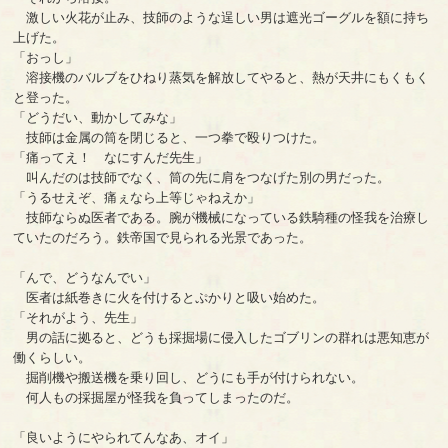
激しい火花が止み、技師のような逞しい男は遮光ゴーグルを額に持ち
上げた。
「おっし」
溶接機のバルブをひねり蒸気を解放してやると、熱が天井にもくもく
と登った。
「どうだい、動かしてみな」
技師は金属の筒を閉じると、一つ拳で殴りつけた。
「痛ってえ！ なにすんだ先生」
叫んだのは技師でなく、筒の先に肩をつなげた別の男だった。
「うるせえぞ、痛ぇなら上等じゃねえか」
技師ならぬ医者である。腕が機械になっている鉄騎種の怪我を治療し
ていたのだろう。鉄帝国で見られる光景であった。
「んで、どうなんでい」
医者は紙巻きに火を付けるとぷかりと吸い始めた。
「それがよう、先生」
男の話に拠ると、どうも採掘場に侵入したゴブリンの群れは悪知恵が
働くらしい。
掘削機や搬送機を乗り回し、どうにも手が付けられない。
何人もの採掘屋が怪我を負ってしまったのだ。
「良いようにやられてんなあ、オイ」