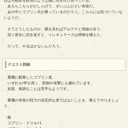
日は可動部を鉄塔のような物に叩き付け合っている。
あちらこちらがひしゃげて、ずいぶんひどい有様だ。
あの中にゴブリン共が乗っているのだろう。こちらには気づいていな
いようだ。
さてどうしたものか。横を見ればアルテナと視線が合う。
頷く彼女に頷き返すと、イレギュラーズは得物を構えた。
だって、やるほかないんだろう。
クエスト詳細
重機に騎乗したゴブリン達。
いずれもHPが高く、防御や攻撃にも優れています。
反面、複雑なことは苦手なようです。
重機の有無が戦力の決定的な差ではないことを、教えてやりましょ
う。
・敵
ゴブリン・ドリル×1