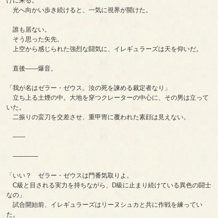
げに来る。
光へ向かい歩き続けると、一気に視界が開けた。
誰も居ない。
そう思った矢先。
上空から感じられた強烈な闘気に、イレギュラーズは天を仰いだ。
直後――爆音。
「我が名はゼラー・ゼウス。汝の死を諫める裁定者なり」
立ち上る土煙の中。大地を穿つクレーターの中心に、その男は立って
いた。
二振りの蛮刀を交差させ、重甲冑に覆われた素顔は見えない。
――
――――
「いい？ ゼラー・ゼウスは門番気取りよ。
C級と目される実力を持ちながら、D級に止まり続けている異色の闘士
なの」
試合開始前、イレギュラーズはリーヌシュカと共に作戦を練ってい
た。