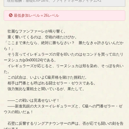
現在報酬：基礎EXP16%、ファイトマネー系アイテム×2
最低参加レベル＝26レベル
壮麗なファンファーレが鳴り響く。
重く響いてくるのは、空砲の雄たけびか。
「ここまで来たなら、絶対に勝ちなさい？ 勝たなきゃ許さないんだか
ら！」
そう言ってイレギュラーズの背を叩いたのはセコンドを買って出たリ
ーヌシュカ(p3n000124)である。
イレギュラーズが応じると、リーヌシュカは頬を染め、そっぽを向い
た。
この試合は、いよいよC級昇格を賭けた挑戦だ。
相手は門番とも呼ばれる闘士ゼラー・ゼウスである。
強力無比な重戦士と聞いているが、果たして。
――この戦いは見逃せないぞ！
――新進気鋭の大スターイレギュラーズと、C級への門番ゼラー・ゼ
ウスの戦いだぁ！
石壁に反響するリングアナウンサーの声は、否が応でも闘いの刻を告