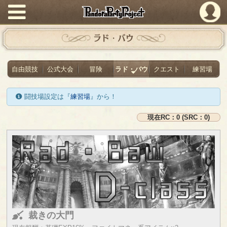
PandoraPartyProject
ラド・バウ
自由競技
公式大会
冒険
ラド・バウ
クエスト
練習場
闘技場設定は『
練習場
』から！
現在RC：0 (SRC：0)
裁きの大門