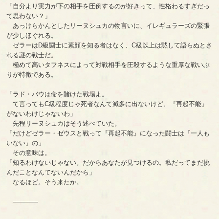
「自分より実力が下の相手を圧倒するのが好きって、性格わるすぎだっ
て思わない？」
あっけらかんとしたリーヌシュカの物言いに、イレギュラーズの緊張
が少しほぐれる。
ゼラーはD級闘士に素顔を知る者はなく、C級以上は黙して語らぬとさ
れる謎の戦士だ。
極めて高いタフネスによって対戦相手を圧殺するような重厚な戦いぶ
りが特徴である。
「ラド・バウは命を賭けた戦場よ。
て言ってもC級程度じゃ死者なんて滅多に出ないけど、『再起不能』
がないわけじゃないわ」
先程リーヌシュカはそう述べていた。
「だけどゼラー・ゼウスと戦って『再起不能』になった闘士は『一人も
いない』の」
その意味は。
「知るわけないじゃない。だからあなたが見つけるの。私だってまだ挑
んだことなんてないんだから」
なるほど。そう来たか。
――――