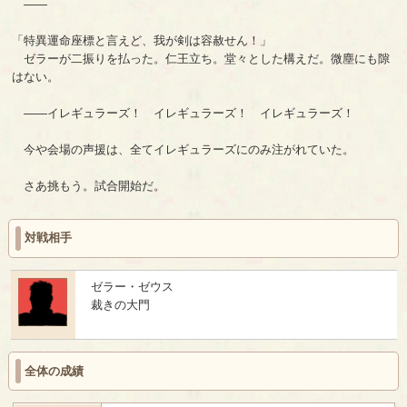
――
「特異運命座標と言えど、我が剣は容赦せん！」
ゼラーが二振りを払った。仁王立ち。堂々とした構えだ。微塵にも隙
はない。
――イレギュラーズ！ イレギュラーズ！ イレギュラーズ！
今や会場の声援は、全てイレギュラーズにのみ注がれていた。
さあ挑もう。試合開始だ。
対戦相手
ゼラー・ゼウス
裁きの大門
全体の成績