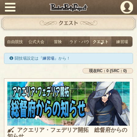
PandoraPartyProject
クエスト
自由競技
公式大会
冒険
ラド・バウ
クエスト
練習場
闘技場設定は『
練習場
』から！
現在RC：0 (SRC：0)
アクエリア・フェデリア開拓 総督府からの
知らせ