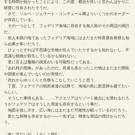
する時間が短かったことにより、この度、都合が良いと言わんばかりに
総督に任命されたそうだ。
「さて、ソルベ・ジェラート・コンテュール卿よりいくつかのオーダー
が存在している。
その一つとして、フェデリア海域に存在する無人島やその周辺の掃討
だ」
前人未踏の地であったフェデリア海域にはまだまだ特異運命座標も知
らぬ事が多いだろう。
ひょっとすれば不思議な生物が住んでいたりするかも知れないし、不
思議な植物が群生しているかも知れない。
更に言えば魔種の残党がいる可能性だってある。
『あれ程の危険』があったのだ。死者も多かったこの地はまだまだ開拓
や調査が進んでいないのが実情だ。
「此れからゆっくりと任務をこなしていこうと思う。
丁度、フェデリアの戦死者達の以降で、海域の島に慰霊碑を建てたい
らしい。
そうした事情もある。……アクエリアはリゾート拠点にも慣れるだろ
うがフェデリアはそうした用途も存在するという事だ」
地図を指し示す。広い海にはまだまだ可能性が眠っているのだろう。
新たな探検も存在するが――一先ずは、簡単な周辺の掃討からだろ
う。
「申し訳ないが、よろしく頼む。