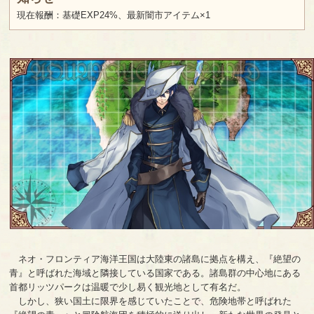
現在報酬：基礎EXP24%、最新闇市アイテム×1
ネオ・フロンティア海洋王国は大陸東の諸島に拠点を構え、『絶望の
青』と呼ばれた海域と隣接している国家である。諸島群の中心地にある
首都リッツパークは温暖で少し易く観光地として有名だ。
しかし、狭い国土に限界を感じていたことで、危険地帯と呼ばれた