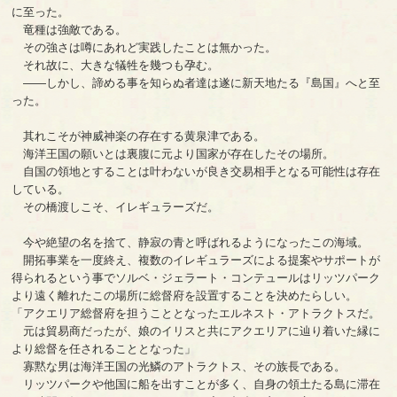
に至った。
竜種は強敵である。
その強さは噂にあれど実践したことは無かった。
それ故に、大きな犠牲を幾つも孕む。
――しかし、諦める事を知らぬ者達は遂に新天地たる『島国』へと至
った。
其れこそが神威神楽の存在する黄泉津である。
海洋王国の願いとは裏腹に元より国家が存在したその場所。
自国の領地とすることは叶わないが良き交易相手となる可能性は存在
している。
その橋渡しこそ、イレギュラーズだ。
今や絶望の名を捨て、静寂の青と呼ばれるようになったこの海域。
開拓事業を一度終え、複数のイレギュラーズによる提案やサポートが
得られるという事でソルベ・ジェラート・コンテュールはリッツパーク
より遠く離れたこの場所に総督府を設置することを決めたらしい。
「アクエリア総督府を担うこととなったエルネスト・アトラクトスだ。
元は貿易商だったが、娘のイリスと共にアクエリアに辿り着いた縁に
より総督を任されることとなった」
寡黙な男は海洋王国の光鱗のアトラクトス、その族長である。
リッツパークや他国に船を出すことが多く、自身の領土たる島に滞在