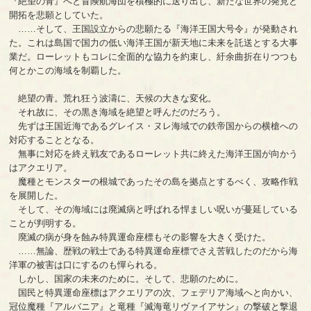
『絶望の青』へと冒険航海団を積極的に送り出し、新たな世界の発見と
開拓を悲願としていた。
……そして、王国設立からの悲願たる『海洋王国大号令』が発動され
た。これは島国で国力の低い海洋王国が新天地に未来を託送とする大事
業だ。ローレットもコレに全面的な協力を約束し、紆余曲折在りつつも
何とかこの海域を制覇した。
絶望の青。荒れ狂う波濤に、天候の大きな変化。
それ故に、その黒き海域を絶望と呼んだのだろう。
先ずは王国近海であるグレイス・ヌレ海域での鉄帝国からの横槍への
対応することとなる。
無事に対応を終え戦友であるローレット共に終えた海洋王国が向かう
はアクエリア。
魔種とモンスターの根城であったその島を拠点とするべく、攻略作戦
を展開した。
そして、その海域には廃滅病と呼ばれる悍ましい呪いが蔓延している
ことが判明する。
廃滅の病が身を蝕み特異運命座標もその影響を大きく受けた。
……無論、歴戦の戦士である特異運命座標でさえ苦戦したのだから海
洋軍の被害は口にするのも憚られる。
しかし、国家の未来のために。そして、悲願のために。
国民と特異運命座標はアクエリアの次、フェデリア海域へと向かい、
冠位魔種『アルバニア』と竜種『滅海竜リヴァイアサン』の撃破と撃退