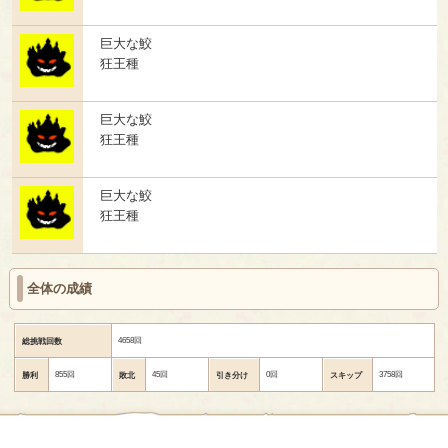
巨大な鮫
狂王種
巨大な鮫
狂王種
巨大な鮫
狂王種
全体の成績
4658回
総挑戦回数
855回
45回
0回
3758回
勝利
敗北
引き分け
スキップ