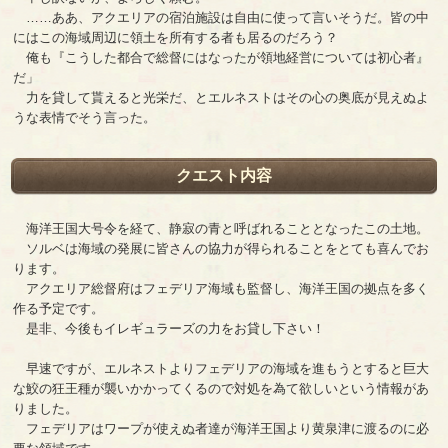
……ああ、アクエリアの宿泊施設は自由に使って言いそうだ。皆の中
にはこの海域周辺に領土を所有する者も居るのだろう？
俺も『こうした都合で総督にはなったが領地経営については初心者』
だ」
力を貸して貰えると光栄だ、とエルネストはその心の奥底が見えぬよ
うな表情でそう言った。
クエスト内容
海洋王国大号令を経て、静寂の青と呼ばれることとなったこの土地。
ソルベは海域の発展に皆さんの協力が得られることをとても喜んでお
ります。
アクエリア総督府はフェデリア海域も監督し、海洋王国の拠点を多く
作る予定です。
是非、今後もイレギュラーズの力をお貸し下さい！
早速ですが、エルネストよりフェデリアの海域を進もうとすると巨大
な鮫の狂王種が襲いかかってくるので対処を為て欲しいという情報があ
りました。
フェデリアはワープが使えぬ者達が海洋王国より黄泉津に渡るのに必