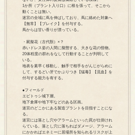
1か所（プラント入り口）に根を張って、そこから
動くことは無い。
迷宮の全域に蔦を伸ばしており、蔦に絡めた対象へ
【無常】【ブレイク】を付与する。
蔦からは甘い香りが漂っている。
・屍擬花（古代獣）×？
赤いドレス姿の人間に擬態する、大きな花の怪物。
20体程度の群れをなして行動することが判明して
いる。
地表を素早く移動し、触手で相手をがんじがらめに
して、するどい牙でかぶりつき【猛毒】【流血】を
付与する能力を有する。
●フィールド
エピトゥシ城下層。
地下倉庫や地下牢などのある区画。
迷宮のどこかにある製造プラントを目指すことにな
る。
迷宮には落とし穴やアラームといった罠が仕掛けれ
らている。落とし穴に落ちればダメージ、アラーム
にかかればエネミーに居場所を知られるリスクが上