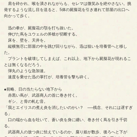
肩を砕かれ、喉を潰されながらも、セレマは微笑みを絶やさない。挑
発するような流し目を送ると、5体の屍擬花を引き連れて部屋の出口へ
向かって歩く。
迅の拳が、屍擬花の顎を打ち抜いた。
伸びた蔦をユウェルの斧槍が切断する。
床を、壁を、天井を。
縦横無尽に部屋の中を跳び回りながら、迅は狙いを培養管へと移し
た。
プラントを破壊してしまえば、これ以上、地下から屍擬花が現れるこ
とは無くなるだろう。
弾丸のような急加速。
速度を乗せた迅の掌打が、培養管を撃ち砕く。
●前略、日の当たらない地下から
赤黒い蔦が、武器商人の首に巻き付く。
ギシ、と骨の軋む音。
「我とエイリスの煮え炎を消したいのかい？ ──残念、それには遅すぎ
る」
口の端から血を吐いて、蒼い炎を身に纏い、巻き付く蔦を引き千切
る。
武器商人の放つ炎に怯えているのか、腐り姫が数歩、後ろへと下が