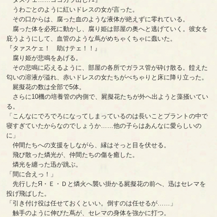
うわごとのように紅いドレスの女が言った。
その口からは、腐った血のような液体が絶えずに零れている。
腐った体を必死に動かし、腐り姫は部屋の奥へと逃げていく。彼女を
庇うようにして、血管のような蔦がめちゃくちゃに蠢いた。
『タァスケェ！ 助けテェ！！』
腐り姫が悲鳴をあげる。
その悲鳴に応えるように、部屋の各所でガラス管が砕け散る。饐えた
匂いの溶液が溢れ、赤いドレスの女たちがべちゃりと床に降り立った。
屍擬花の数は全部で5体。
さらに10機の培養管の内側で、屍擬花たちが外へ出ようと藻掻いてい
る。
「こんなにでろでろになってしまっているのは長いことプラントの中で
寝すぎていたからなのでしょうか……他の子らはあんなに愛らしいの
に」
仲間たちへの支援をしながら、縁はそっと目を伏せる。
飛び散った燐光が、仲間たちの傷を癒した。
燐光を纏った迅が跳ぶ。
「間に合えっ！」
先行したЯ・Ｅ・Ｄと燐火へ襲い掛かる屍擬花の前へ、迅はセレマを
投げ飛ばした。
「引き付け役は任せておくといい。倒すのは任せるが……」
触手のように伸びた蔦が、セレマの身体を強かに打つ。