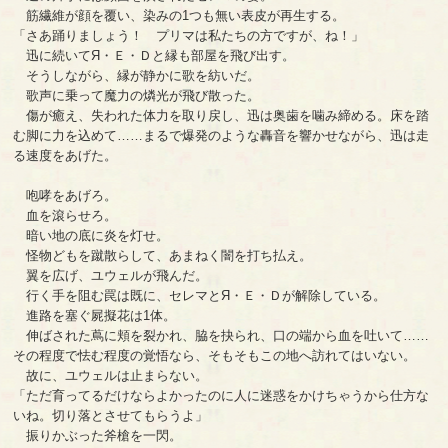
筋繊維が顔を覆い、染みの1つも無い表皮が再生する。
「さあ踊りましょう！ プリマは私たちの方ですが、ね！」
迅に続いてЯ・Ｅ・Ｄと縁も部屋を飛び出す。
そうしながら、縁が静かに歌を紡いだ。
歌声に乗って魔力の燐光が飛び散った。
傷が癒え、失われた体力を取り戻し、迅は奥歯を噛み締める。床を踏
む脚に力を込めて……まるで爆発のような轟音を響かせながら、迅は走
る速度をあげた。
咆哮をあげろ。
血を滾らせろ。
暗い地の底に炎を灯せ。
怪物どもを蹴散らして、あまねく闇を打ち払え。
翼を広げ、ユウェルが飛んだ。
行く手を阻む罠は既に、セレマとЯ・Ｅ・Ｄが解除している。
進路を塞ぐ屍擬花は1体。
伸ばされた蔦に頬を裂かれ、脇を抉られ、口の端から血を吐いて……
その程度で怯む程度の覚悟なら、そもそもこの地へ訪れてはいない。
故に、ユウェルは止まらない。
「ただ育ってるだけならよかったのに人に迷惑をかけちゃうから仕方な
いね。切り落とさせてもらうよ」
振りかぶった斧槍を一閃。