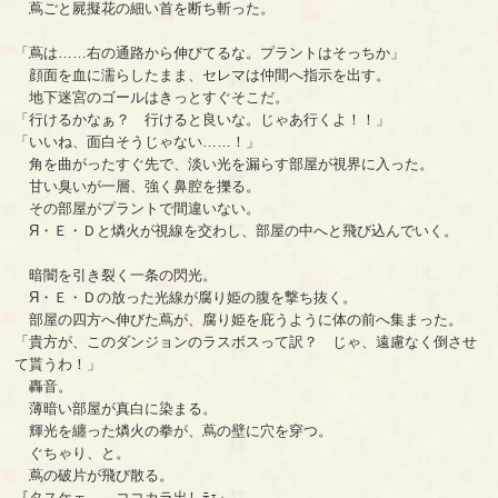
蔦ごと屍擬花の細い首を断ち斬った。
「蔦は……右の通路から伸びてるな。プラントはそっちか」
顔面を血に濡らしたまま、セレマは仲間へ指示を出す。
地下迷宮のゴールはきっとすぐそこだ。
「行けるかなぁ？ 行けると良いな。じゃあ行くよ！！」
「いいね、面白そうじゃない……！」
角を曲がったすぐ先で、淡い光を漏らす部屋が視界に入った。
甘い臭いが一層、強く鼻腔を擽る。
その部屋がプラントで間違いない。
Я・Ｅ・Ｄと燐火が視線を交わし、部屋の中へと飛び込んでいく。
暗闇を引き裂く一条の閃光。
Я・Ｅ・Ｄの放った光線が腐り姫の腹を撃ち抜く。
部屋の四方へ伸びた蔦が、腐り姫を庇うように体の前へ集まった。
「貴方が、このダンジョンのラスボスって訳？ じゃ、遠慮なく倒させ
て貰うわ！」
轟音。
薄暗い部屋が真白に染まる。
輝光を纏った燐火の拳が、蔦の壁に穴を穿つ。
ぐちゃり、と。
蔦の破片が飛び散る。
『タスケェ……ココカラ出しﾃｪ』