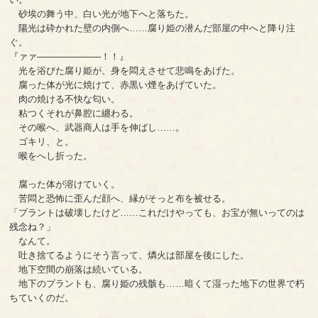
砂埃の舞う中、白い光が地下へと落ちた。
陽光は砕かれた壁の内側へ……腐り姫の潜んだ部屋の中へと降り注
ぐ。
『ァァ──────────！！』
光を浴びた腐り姫が、身を悶えさせて悲鳴をあげた。
腐った体が光に焼けて、赤黒い煙をあげていた。
肉の焼ける不快な匂い。
粘つくそれが鼻腔に纏わる。
その喉へ、武器商人は手を伸ばし……。
ゴキリ、と。
喉をへし折った。
腐った体が溶けていく。
苦悶と恐怖に歪んだ顔へ、縁がそっと布を被せる。
「プラントは破壊したけど……これだけやっても、お宝が無いってのは
残念ね？」
なんて。
吐き捨てるようにそう言って、燐火は部屋を後にした。
地下空間の崩落は続いている。
地下のプラントも、腐り姫の残骸も……暗くて湿った地下の世界で朽
ちていくのだ。