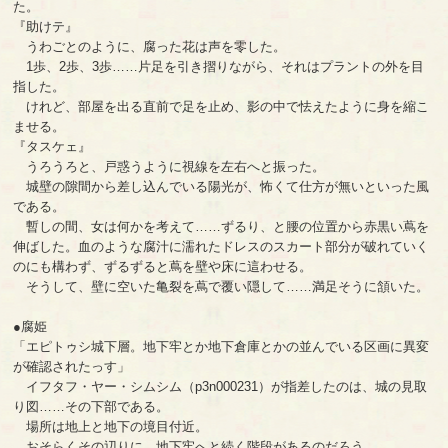
た。
『助けテ』
うわごとのように、腐った花は声を零した。
1歩、2歩、3歩……片足を引き摺りながら、それはプラントの外を目
指した。
けれど、部屋を出る直前で足を止め、影の中で怯えたように身を縮こ
ませる。
『タスケェ』
うろうろと、戸惑うように視線を左右へと振った。
城壁の隙間から差し込んでいる陽光が、怖くて仕方が無いといった風
である。
暫しの間、女は何かを考えて……ずるり、と腰の位置から赤黒い蔦を
伸ばした。血のような腐汁に濡れたドレスのスカート部分が破れていく
のにも構わず、ずるずると蔦を壁や床に這わせる。
そうして、壁に空いた亀裂を蔦で覆い隠して……満足そうに頷いた。
●腐姫
「エピトゥシ城下層。地下牢とか地下倉庫とかの並んでいる区画に異変
が確認されたっす」
イフタフ・ヤー・シムシム（p3n000231）が指差したのは、城の見取
り図……その下部である。
場所は地上と地下の境目付近。
おそらくその辺りに、地下牢へと続く階段があるのだろう。