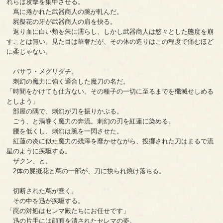
れらは攻撃を集中させる。
蔦に捲かれた武器商人の腕が軋んだ。
屍擬花の牙が武器商人の肩を抉る。
返り血に白い頬を朱に濡らし、しかし武器商人は悠々とした態度を崩
すことは無い。見た目は華奢だが、その体の造りはこの程度で痛むほど
に柔じゃない。
バサラ・メグリダチ。
刺幻の魔力に強く適合した魔刀の名だ。
「時間をかけても仕方ない。その種子の一切に至るまでを殲滅せしめる
としよう」
部屋の隅で、刺幻が刀を振りかぶる。
ごう、と渦巻く魔力の奔流。刺幻の刃を紅蓮に染める。
腰を低くし、刺幻は腕を一閃させた。
紅蓮の炎に似た魔力の残滓を靡かせながら、投擲された刀はまるで流
星のように疾駆する。
ザクン、と。
2体の屍擬花と蔦の一部が、刀に抉られ焼け落ちる。
切断された蔦が蠢く。
その中を迅が疾駆する。
「罠の対処はセレマ殿たちにお任せです」
迅の片手には顔面を潰されたセレマの姿。