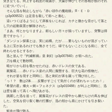
突き立てる。向上する戦意の発露か、犬歯が伸びてその形相が獣のそれ
に近づいていく。
そんな迅を制止しながら『赤い頭巾の魔砲狼』Я・Ｅ・Ｄ
（p3p009532）は足音を殺して前へと進む。
這いつくばるようにして床板をいじれば、カチと微かな音がして落と
し穴の起動装置が解除された。
「まあ、何とかなりますよ。頼もしい方々が揃っていますし、突撃は得
意ですから！」
「ダンジョン探索とは、実に結構。だが……要らないものが混ざってい
る上に宝があるわけでも無さそうだ。碌でもないことになる前に、全て
終わらせるとするか」
迅と並んで『灼滅斬禍』皇 刺幻（p3p007840）が前へ出た。
刀を構えて数秒間。
暗がりから顔を覗かせたのは、赤いドレスの女である。
屍擬花……赤いドレス姿の人間に擬態する、巨大な花の怪物だ。
それが姿を現すと同時に、迅と刺幻が床を蹴って飛び出した。
「っ！？ 数は2体……反響がすごくて気付くのが遅れちゃったわ！」
『希望の星』燦火＝炯＝フェネクス（p3p010488）が叫ぶと同時に、迅
は壁を蹴って高くへ飛びあがる。
跳躍した迅を追って、屍擬花がドレスの背中から棘だらけの蔦を伸ば
した。空気を切り裂く鞭の打擲が、迅の頬から肩にかけてを引き裂い
た。
鮮血が飛び散る。