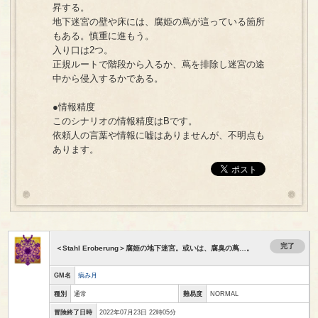
昇する。
地下迷宮の壁や床には、腐姫の蔦が這っている箇所
もある。慎重に進もう。
入り口は2つ。
正規ルートで階段から入るか、蔦を排除し迷宮の途
中から侵入するかである。
●情報精度
このシナリオの情報精度はBです。
依頼人の言葉や情報に嘘はありませんが、不明点も
あります。
完了
＜Stahl Eroberung＞腐姫の地下迷宮。或いは、腐臭の蔦…。
GM名
病み月
種別
通常
難易度
NORMAL
冒険終了日時
2022年07月23日 22時05分