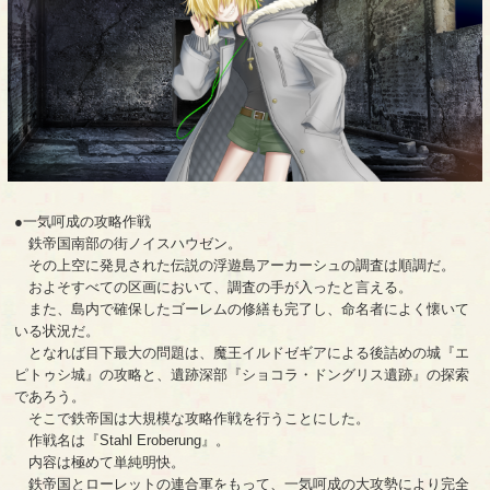
●一気呵成の攻略作戦
鉄帝国南部の街ノイスハウゼン。
その上空に発見された伝説の浮遊島アーカーシュの調査は順調だ。
およそすべての区画において、調査の手が入ったと言える。
また、島内で確保したゴーレムの修繕も完了し、命名者によく懐いて
いる状況だ。
となれば目下最大の問題は、魔王イルドゼギアによる後詰めの城『エ
ピトゥシ城』の攻略と、遺跡深部『ショコラ・ドングリス遺跡』の探索
であろう。
そこで鉄帝国は大規模な攻略作戦を行うことにした。
作戦名は『Stahl Eroberung』。
内容は極めて単純明快。
鉄帝国とローレットの連合軍をもって、一気呵成の大攻勢により完全