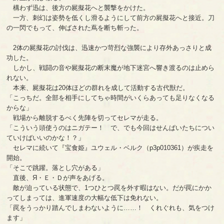
構わず迅は、後方の屍擬花へと襲撃をかけた。
一方、刺幻は姿勢を低くし滑るようにして前方の屍擬花へと接近。刀
の一閃でもって、伸ばされた蔦を断ち斬った。
2体の屍擬花の討伐は、迅速かつ苛烈な強襲により存外あっさりと成
功した。
しかし、戦闘の音や屍擬花の断末魔が地下迷宮へ響き渡るのは止めら
れない。
本来、屍擬花は20体ほどの群れを成して活動する古代獣だ。
「こっちだ。全部を相手にしてちゃ時間がいくらあっても足りなくなる
からな」
戦場から離脱するべく先陣を切ってセレマが走る。
「こういう頭使うのはニガテー！ で、でも今回はせんぱいたちについ
ていけばいいのかな！？」
セレマに続いて『宝食姫』ユウェル・ベルク（p3p010361）が疾走を
開始。
「そこで跳躍。落とし穴がある」
直後、Я・Ｅ・Ｄが声をあげる。
敵が迫っている状態で、1つひとつ罠を外す暇はない。だが罠にかか
ってしまっては、進軍速度の大幅な低下は免れない。
「罠をうっかり踏んでしまわないように……！ くれぐれも、気をつけ
ます」