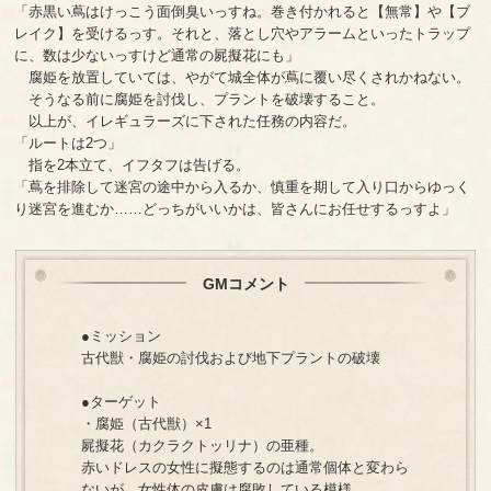
「赤黒い蔦はけっこう面倒臭いっすね。巻き付かれると【無常】や【ブ
レイク】を受けるっす。それと、落とし穴やアラームといったトラップ
に、数は少ないっすけど通常の屍擬花にも」
腐姫を放置していては、やがて城全体が蔦に覆い尽くされかねない。
そうなる前に腐姫を討伐し、プラントを破壊すること。
以上が、イレギュラーズに下された任務の内容だ。
「ルートは2つ」
指を2本立て、イフタフは告げる。
「蔦を排除して迷宮の途中から入るか、慎重を期して入り口からゆっく
り迷宮を進むか……どっちがいいかは、皆さんにお任せするっすよ」
GMコメント
●ミッション
古代獣・腐姫の討伐および地下プラントの破壊
●ターゲット
・腐姫（古代獣）×1
屍擬花（カクラクトッリナ）の亜種。
赤いドレスの女性に擬態するのは通常個体と変わら
ないが、女性体の皮膚は腐敗している模様。