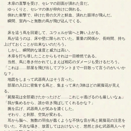
木扉の直撃を受け、セレマの顔面が潰れた音だ。
ゆっくりと、セレマの体が仰向けに倒れる。
倒れた衝撃で、砕けた骨の欠片と鮮血、潰れた眼球が飛んだ。
瞬間、室内へと無数の蔦が飛び込んでくる。
床を這う蔦を回避して、ユウェルが宙へと舞い上がる。
蔦が這うのは、床や壁に限られていた。重量の関係か、長時間、持ち
上げておくことが出来ないのだろう。
しかし、瞬間的な速度と威力は高い。
木扉を打ち壊したことからもそれは一目瞭然である。
当然、蔦に巻き付かれてしまえば相応のダメージも受けるだろう。
「これは……部屋を飛び出してプラントまで一目散って言うのがいいか
な？」
地図をしまって武器商人はそう言った。
部屋の入口に密集する蔦と、集まって来た3体ほどの屍擬花が見え
る。
「屍擬花は全部避けたかったけど……これじゃ逃げるのも厳しいなぁ」
「我が集めるから、誰か吹き飛ばしてくれるかな？」
腕を広げ、武器商人が笑みを濃くした。
ぞわり、と刹那、空気が変わる。
耳から脳へ、無数の羽虫が蠢くような不快な音が蔦と屍擬花の注意を
引いた。不吉な囁き、放置してはおけないと、悠然と歩む武器商人へそ