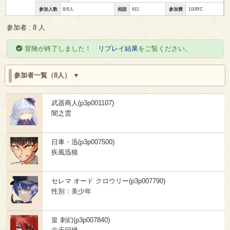
参加人数
8/8人
相談
6日
参加費
100RC
参加者 : 8 人
冒険が終了しました！
リプレイ結果
をご覧ください。
参加者一覧（8人）
武器商人(p3p001107)
闇之雲
日車・迅(p3p007500)
疾風迅狼
セレマ オード クロウリー(p3p007790)
性別：美少年
皇 刺幻(p3p007840)