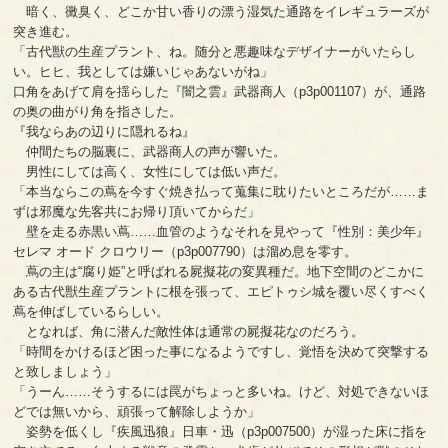
暗く、黴臭く、どこか甘い香りの漂う湿気た通路をイレギュラーズが
突き進む。
「古代獣の生産プラント、ね。随分と悪趣味なデザイナーがいたらし
い。ヒヒ、我としては嫌いじゃあないがね」
口角をあげて肩を揺らした『闇之雲』武器商人（p3p001107）が、通路
の奥の曲がり角を指さした。
『我ならあの辺りに隠れるね』
仲間たちの脳裏に、武器商人の声が響いた。
男性にしては高く、女性にしては低い声だ。
「本当ならこの蔦を今すぐ焼き払って蒐集に耽りたいところだが……ま
ずは邪魔な先客共にお帰り頂いてからだ」
壁を走る赤黒い蔦……血管のようなそれを見やって『性別：美少年』
セレマ オード クロウリー（p3p007790）は溜め息を零す。
蔦の主は“腐り姫”と呼ばれる屍擬花の変異種だ。地下空間のどこかに
ある古代獣生産プラントに根を張って、エピトゥシ城を覆い尽くすべく
蔦を伸ばしているらしい。
となれば、角に潜んだ敵性体は通常の屍擬花なのだろう。
「時間をかけるほど困った事になるようですし、覚悟を決めて突撃する
と致しましょう」
「うーん……そうするには罠がちょっと多いね。けど、対処できないほ
どでは無いから、頑張って解除しようか」
姿勢を低くし『疾風迅狼』日車・迅（p3p007500）が湿った床に指を