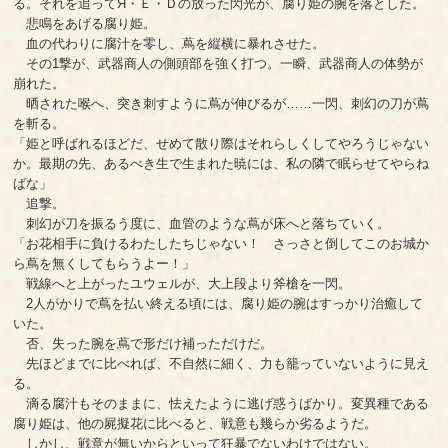
る。それを追ってЯ・Ｅ・Ｄの放った閃光が、腐り姫の腕を落とした。
悲鳴をあげる腐り姫。
血の代わりに腐汁を零し、蔦を縦横に暴れさせた。
その1撃が、武器商人の側頭部を強く打つ。一瞬、武器商人の体勢が
崩れた。
晒された喉へ、突き刺すように蔦が伸びるが……一閃、刺幻の刀が蔦
を斬る。
「姫と呼ばれるほどだ、せめて散り際はそれらしくしてやろうじゃない
か。最期の先、あるべき生で生まれた暁には、私の隣で眠らせてやらね
ばな」
追撃。
刺幻が刀を振るう度に、血管のような蔦が床へと落ちていく。
「お花相手に負けるわたしたちじゃない！ さっさと倒してこのお城か
ら蔦を無くしてもらうよー！」
戦線へと上がったユウェルが、大上段より斧槍を一閃。
2人がかりで蔦を払い終える頃には、腐り姫の腕はすっかり治癒して
いた。
否、失った腕を蔦で形だけ補っただけだ。
先ほどまでに比べれば、不自然に細く、力も籠っていないように見え
る。
滴る腐汁もそのままに、怯えたように逃げ惑うばかり。変異種である
腐り姫は、他の屍擬花に比べると、戦意も幾らか劣るようだ。
しかし、戦意が無いからといって狂暴でないわけではない。