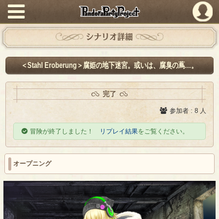
PandoraPartyProject
シナリオ詳細
＜Stahl Eroberung＞腐姫の地下迷宮。或いは、腐臭の蔦…。
完了
参加者 : 8 人
冒険が終了しました！
リプレイ結果
をご覧ください。
オープニング