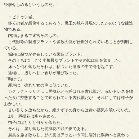
征服せしめるというものだ。
エピトゥシ城。
多くの者が想像するであろう、魔王の城を具現化したかのような建造
物である。
内部はまるで迷宮そのもの。
古代獣等の製造プラントや多数の罠が仕掛けられていることが判明し
ている。
城内に幾つか存在している製造プラント。
そのうち1つ、ごく小規模なプラントでその獣は目を覚ました。
床へと倒れ落ちたそれは、粘ついた溶液の中で身を起こす。
途端に、辺りへ甘い香りが飛び散った。
『助けて』
産声は、掠れた女の声に似ていた。
カクラクトッリナ……屍擬花とも呼ばれる古代獣だ。赤いドレスを纏
った女に擬態することで知られている古代獣だが、それにしては様子が
おかしい。
甘い香りを放ちながら、絶えずその身からは赤い蒸気を噴いていた。
1歩、屍擬花は歩を進める。
拍子にぼとりと何かが落ちた。
それは、腐り落ちた屍擬花の顔の皮である。
腐臭を撒き散らし、顔の皮はアッという間に溶けた腐肉へと変わっ