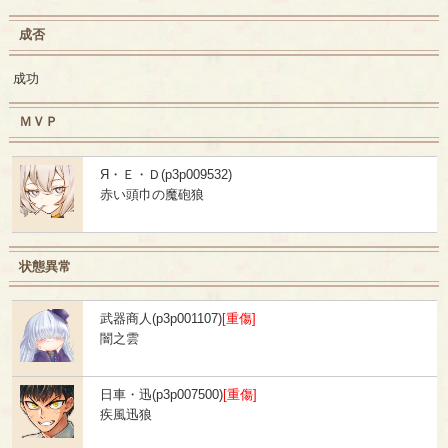
成否
成功
ＭＶＰ
Я・Ｅ・Ｄ(p3p009532)
赤い頭巾の魔砲狼
状態異常
武器商人(p3p001107)
[重傷]
闇之雲
日車・迅(p3p007500)
[重傷]
疾風迅狼