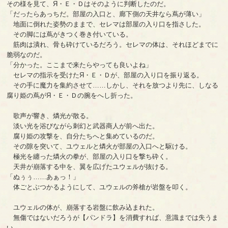
その様を見て、Я・Ｅ・Ｄはそのように判断したのだ。
「だったらあっちだ。部屋の入口と、廊下側の天井なら蔦が薄い」
地面に倒れた姿勢のままで、セレマは部屋の入り口を指さした。
その脚には蔦がきつく巻き付いている。
筋肉は潰れ、骨も砕けているだろう。セレマの体は、それほどまでに
脆弱なのだ。
「分かった。ここまで来たらやっても良いよね」
セレマの指示を受けたЯ・Ｅ・Ｄが、部屋の入り口を振り返る。
その手に魔力を集約させて……しかし、それを放つより先に、しなる
腐り姫の蔦がЯ・Ｅ・Ｄの腕をへし折った。
歌声が響き、燐光が散る。
淡い光を浴びながら刺幻と武器商人が前へ出た。
腐り姫の攻撃を、自分たちへと集めているのだ。
その隙を突いて、ユウェルと燐火が部屋の入口へと駆ける。
極光を纏った燐火の拳が、部屋の入り口を撃ち砕く。
天井が崩落する中を、翼を広げたユウェルが抜ける。
「ぬぅぅ……あぁっ！」
体ごとぶつかるようにして、ユウェルの斧槍が岩盤を叩く。
ユウェルの体が、崩落する岩盤に飲み込まれた。
無傷ではないだろうが【パンドラ】を消費すれば、意識までは失うま
い。