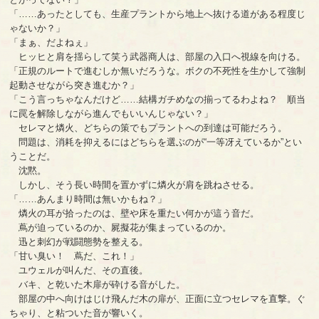
「……あったとしても、生産プラントから地上へ抜ける道がある程度じ
ゃないか？」
「まぁ、だよねぇ」
ヒッヒと肩を揺らして笑う武器商人は、部屋の入口へ視線を向ける。
「正規のルートで進むしか無いだろうな。ボクの不死性を生かして強制
起動させながら突き進むか？」
「こう言っちゃなんだけど……結構ガチめなの揃ってるわよね？ 順当
に罠を解除しながら進んでもいいんじゃない？」
セレマと燐火、どちらの策でもプラントへの到達は可能だろう。
問題は、消耗を抑えるにはどちらを選ぶのが“一等冴えているか”とい
うことだ。
沈黙。
しかし、そう長い時間を置かずに燐火が肩を跳ねさせる。
「……あんまり時間は無いかもね？」
燐火の耳が拾ったのは、壁や床を重たい何かが這う音だ。
蔦が迫っているのか、屍擬花が集まっているのか。
迅と刺幻が戦闘態勢を整える。
「甘い臭い！ 蔦だ、これ！」
ユウェルが叫んだ、その直後。
バキ、と乾いた木扉が砕ける音がした。
部屋の中へ向けはじけ飛んだ木の扉が、正面に立つセレマを直撃。ぐ
ちゃり、と粘ついた音が響いく。