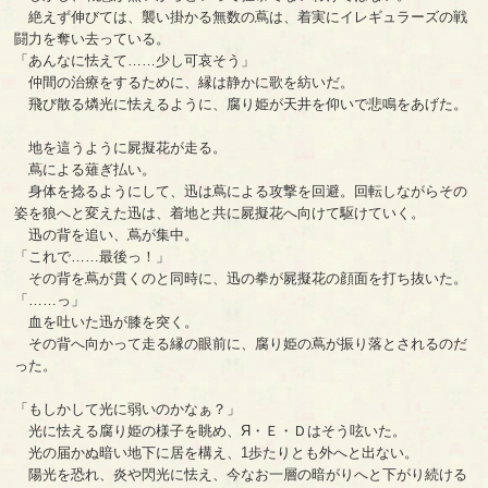
絶えず伸びては、襲い掛かる無数の蔦は、着実にイレギュラーズの戦
闘力を奪い去っている。
「あんなに怯えて……少し可哀そう」
仲間の治療をするために、縁は静かに歌を紡いだ。
飛び散る燐光に怯えるように、腐り姫が天井を仰いで悲鳴をあげた。
地を這うように屍擬花が走る。
蔦による薙ぎ払い。
身体を捻るようにして、迅は蔦による攻撃を回避。回転しながらその
姿を狼へと変えた迅は、着地と共に屍擬花へ向けて駆けていく。
迅の背を追い、蔦が集中。
「これで……最後っ！」
その背を蔦が貫くのと同時に、迅の拳が屍擬花の顔面を打ち抜いた。
「……っ」
血を吐いた迅が膝を突く。
その背へ向かって走る縁の眼前に、腐り姫の蔦が振り落とされるのだ
った。
「もしかして光に弱いのかなぁ？」
光に怯える腐り姫の様子を眺め、Я・Ｅ・Ｄはそう呟いた。
光の届かぬ暗い地下に居を構え、1歩たりとも外へと出ない。
陽光を恐れ、炎や閃光に怯え、今なお一層の暗がりへと下がり続ける