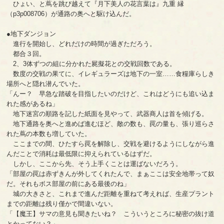
ひょい、と蔦を跳び越えて『月下美人の花言葉は』九重 縁
（p3p008706）が通路の奥へと駆け込んだ。
●地下ダンジョン
進行を開始し、どれだけの時間が過ぎただろう。
都合３回。
2、3体ずつの組に分かれた屍擬花との交戦回数である。
数度の交戦の果てに、イレギュラーズは地下の一室……食糧庫らしき
場所へと隠れ潜んでいた。
「んー？ 早急な踏破を目指したいのだけど、これはどうにも追い込ま
れた感があるね」
地下迷宮の順路を記した紙面を見やって、武器商人は首を傾げる。
地下通路を奥へと進めば進むほど、敵の数も、罠の量も、張り巡らさ
れた蔦の本数も増していた。
ここまでの間、ひたすら罠を解除し、交戦を避けるようにしながら進
んだことで消耗は最低限に抑えられているはずだ。
しかし、ここから先、そう上手くことは運ばないだろう。
「部屋の罠は赤ずきんが外してくれたんで、まぁここは安全地帯って奴
だ。それもボス部屋の前にある最後のね」
城の大きさと、これまで進んだ距離を重ねて考えれば、生産プラント
までの距離は残り僅かで間違いない。
「【魔王】サマの意見も聞きたいね？ こういうところに秘密の抜け道
とかってない？」