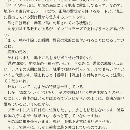
「地下牢の一部は、地面の崩落により地表に露出してるっす。なので、
地下へと進行するルートは2つ。正規の階段から降りるルートと、地上
に露出している裂け目から侵入するルートっす」
裂け目は現在、赤黒い蔦に封鎖されている状態だ。
蔦を排除する必要があるが、イレギュラーズであればきっと容易だろ
う。
「まぁ、蔦を排除した瞬間、異変の元凶に気付かれることになるっすけ
どね」
異変の元凶。
それはつまり、地下に蔦を張り巡らせた何者かだ。
「通称“腐姫”。屍擬花の亜種っすかね？ ちなみに、通常の屍擬花は赤
いドレス姿の人間に擬態し、触手で獲物を捕らえて、牙で喰らい付くと
いう古代獣っす。噛まれると【猛毒】【流血】を付与されるんで注意し
てくださいね」
外見について、およその特徴は一致している。
しかし“腐姫”というだけあり、その擬態はひどく中途半端なものだ。
なにしろ、身体のほとんどはまるでゾンビか何かのように、皮膚が腐り
落ちているというのだから。
「プラントに入り口付近に位置したまま、少しも移動しないっす。通常
個体の持つ素早い移動力も、きっと有していないっすね」
その場に根を張ったまま、蔦だけを地下迷宮に張り巡らせる。
そうして徐々に、しかし確実に蔦を伸ばしているのである。