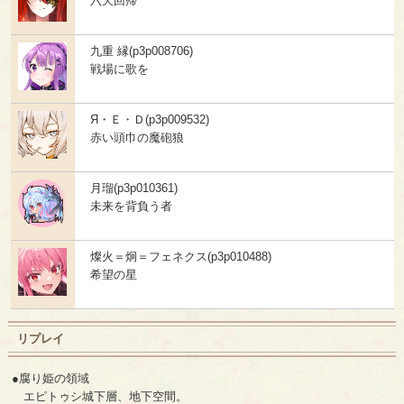
六天回帰
九重 縁(p3p008706)
戦場に歌を
Я・Ｅ・Ｄ(p3p009532)
赤い頭巾の魔砲狼
月瑠(p3p010361)
未来を背負う者
燦火＝炯＝フェネクス(p3p010488)
希望の星
リプレイ
●腐り姫の領域
エピトゥシ城下層、地下空間。