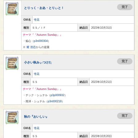
完了
とりっく・おあ・とりぃと！
GM名
壱花
種別
ＳＳ／ＩＦ
納品日
2023年10月31日
テーマ『『Autumn Sunday』』
・焔心（
p3n000304
）
※
耀 澄恋
からの提案
完了
小さい秋みぃつけた
GM名
壱花
種別
ＳＳ
納品日
2023年10月21日
テーマ『『Autumn Sunday』』
・チック・シュテル（
p3p000932
）
・雨泽・シュテル（
p3n000218
）
完了
秋の『おいしい』
GM名
壱花
種別
ＳＳ
納品日
2023年10月20日