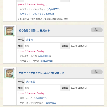
テーマ『『Autumn Sunday』』
・ルブラット・メルクライン（
p3p009557
）
・
ルブラット・メルクラインの関係者
※ おまけSS『驚き具合としては最上級の悪戯』付き
完了
紅く色付く世界に、微笑みを
GM名
茶零四
種別
ＳＳ
納品日
2023年11月15日
テーマ『『Autumn Sunday』』
・ギルオス・ホリス（
p3n000016
）
・ハリエット・ホリス（
p3p009025
）
完了
ザビーネ＝ザビアボロスのひそかな楽しみ
GM名
洗井落雲
種別
ＳＳ
納品日
2023年11月15日
テーマ『『Autumn Sunday』』
・物部・ねねこ（
p3p007217
）
・ザビーネ＝ザビアボロス（
p3n000333
）