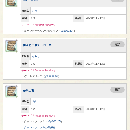
GM名
もみじ
種別
ＳＳ
納品日
2023年11月12日
テーマ『『Autumn Sunday』』
・ヨハンナ＝ベルンシュタイン（
p3p000394
）
完了
朝陽とミネストローネ
GM名
もみじ
種別
ＳＳ
納品日
2023年11月12日
テーマ『『Autumn Sunday』』
・ヴェルグリーズ（
p3p008566
）
完了
金色の夜
GM名
pipi
種別
ＳＳ
納品日
2023年11月12日
テーマ『『Autumn Sunday』』
・クロバ・フユツキ（
p3p000145
）
・
クロバ・フユツキの関係者