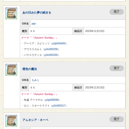
完了
あの日みた夢の続きを
GM名
pipi
種別
ＳＳ
納品日
2023年11月15日
テーマ『『Autumn Sunday』』
・アーリア・スピリッツ（
p3p004400
）
・アウラスカルト（
p3n000256
）
・パラスラディエ（
p3n000330
）
完了
橙色の魔法
GM名
もみじ
種別
ＳＳ
納品日
2023年11月15日
テーマ『『Autumn Sunday』』
・冬越 アーマデル（
p3p008599
）
・ロニ・スタークラフト（
p3n000317
）
完了
アムネシア・ネーベ