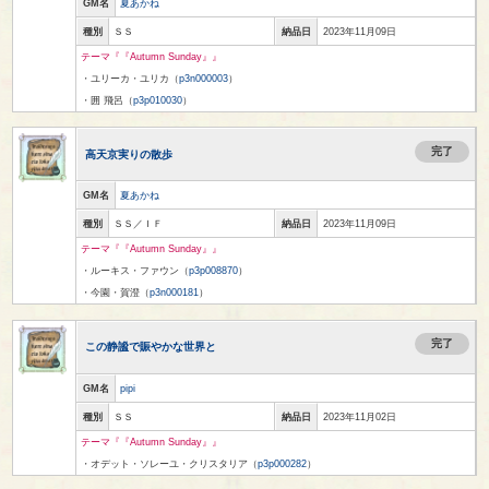
GM名
夏あかね
種別
ＳＳ
納品日
2023年11月09日
テーマ『『Autumn Sunday』』
・ユリーカ・ユリカ（
p3n000003
）
・囲 飛呂（
p3p010030
）
完了
高天京実りの散歩
GM名
夏あかね
種別
ＳＳ／ＩＦ
納品日
2023年11月09日
テーマ『『Autumn Sunday』』
・ルーキス・ファウン（
p3p008870
）
・今園・賀澄（
p3n000181
）
完了
この静謐で賑やかな世界と
GM名
pipi
種別
ＳＳ
納品日
2023年11月02日
テーマ『『Autumn Sunday』』
・オデット・ソレーユ・クリスタリア（
p3p000282
）