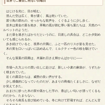
世界で二番目に明るい日曜日
はじける光に、目が眩む。
澄んだ空は広く、青が濃く、風は乾いていた。
渡り鳥の群れの、せっかちな歌声を、くぐるように少し歩く。
並木は黄金の葉を抱き、革靴の底が踏む厚い落ち葉たちは、天然のベ
ルベットのようだ。
まだ昼を過ぎたばかりだというのに、日差しの具合は、どこか夕刻め
いても感じられるか。
歩き続けていると、視界の片隅に、ふと一匹のリスが姿を見せた。
木の実を口いっぱいに詰め込んで、ミルクティー色の枝を駆けてい
く。
そんな落葉の回廊は、木漏れ日さえ輝かんばかりに――
市場へ久方ぶりの買い出しに赴けば、新しい小麦の麻袋が、うずたか
く積まれていた。
近くの露店からは、威勢の良い声がする。
少し感傷的になっていたのだが、あまりの商魂たくましさに、なぜだ
か笑えてきた。
おまけに炒った木の実や蒸かした芋の、香ばしい匂いが漂ってくるも
のだから、たまらない。
そろそろ南瓜も並び始めている。冬に向けて貯蔵すれば、どんどん甘
くなるだろう。