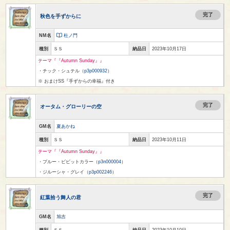
完了
秋色を手ずからに
NM名
杜ノ門
種別
ＳＳ
納品日
2023年10月17日
テーマ『『Autumn Sunday』』
・チック・シュテル（
p3p000932
）
※ おまけSS『手ずからの幸福』付き
完了
オータム・グローリーの空
GM名
夏あかね
種別
ＳＳ
納品日
2023年10月11日
テーマ『『Autumn Sunday』』
・プルー・ビビットカラー（
p3n000004
）
・ジルーシャ・グレイ（
p3p002246
）
完了
紅葉拾う舞人の君
GM名
旭吉