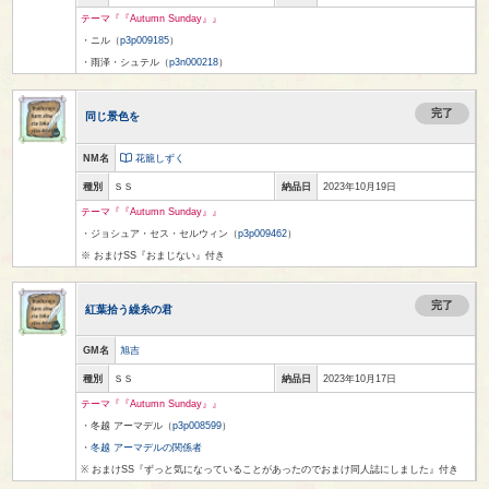
テーマ『『Autumn Sunday』』
・ニル（
p3p009185
）
・雨泽・シュテル（
p3n000218
）
完了
同じ景色を
NM名
花籠しずく
種別
ＳＳ
納品日
2023年10月19日
テーマ『『Autumn Sunday』』
・ジョシュア・セス・セルウィン（
p3p009462
）
※ おまけSS『おまじない』付き
完了
紅葉拾う繰糸の君
GM名
旭吉
種別
ＳＳ
納品日
2023年10月17日
テーマ『『Autumn Sunday』』
・冬越 アーマデル（
p3p008599
）
・
冬越 アーマデルの関係者
※ おまけSS『ずっと気になっていることがあったのでおまけ同人誌にしました』付き