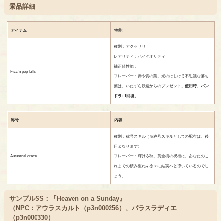
景品詳細
アイテム
性能
種別：アクセサリ
レアリティ：ハイクオリティ
補正値性能：-
Fizz'n pop falls
フレーバー：赤や黄の葉。光のはじける不思議な落ち
葉は、いたずら妖精からのプレゼント。
使用時、パン
ドラ+1回復。
称号
内容
種別：称号スキル（※称号スキルとしての配布は、後
日となります）
Autumnal grace
フレーバー：輝ける秋。黄金樹の祝福は、あなたのこ
れまでの積み重ねを徐々に結実へと導いているのでし
ょう。
サンプルSS：『Heaven on a Sunday』
（NPC：
アウラスカルト（p3n000256）
、
パラスラディエ
（p3n000330）