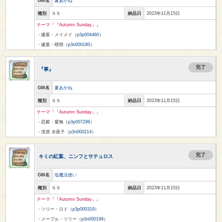
GM名
夏あかね
種別
ＳＳ
納品日
2023年11月15日
テーマ『『Autumn Sunday』』
・建葉・メイメイ（
p3p004460
）
・建葉・晴明（
p3n000180
）
完了
『掌』
GM名
夏あかね
種別
ＳＳ
納品日
2023年11月15日
テーマ『『Autumn Sunday』』
・恋屍・愛無（
p3p007296
）
・澄原 水夜子（
p3n000214
）
完了
キミの紅葉、ニンフとサテュロス
GM名
塩魔法使い
種別
ＳＳ
納品日
2023年11月15日
テーマ『『Autumn Sunday』』
・ツリー・ロド（
p3p000319
）
・メープル・ツリー（
p3n000199
）