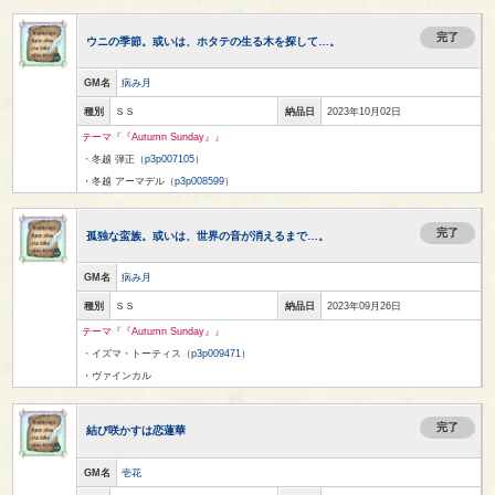
完了
ウニの季節。或いは、ホタテの生る木を探して…。
GM名
病み月
種別
ＳＳ
納品日
2023年10月02日
テーマ『『Autumn Sunday』』
・冬越 弾正（
p3p007105
）
・冬越 アーマデル（
p3p008599
）
完了
孤独な蛮族。或いは、世界の音が消えるまで…。
GM名
病み月
種別
ＳＳ
納品日
2023年09月26日
テーマ『『Autumn Sunday』』
・イズマ・トーティス（
p3p009471
）
・ヴァインカル
完了
結び咲かすは恋蓮華
GM名
壱花