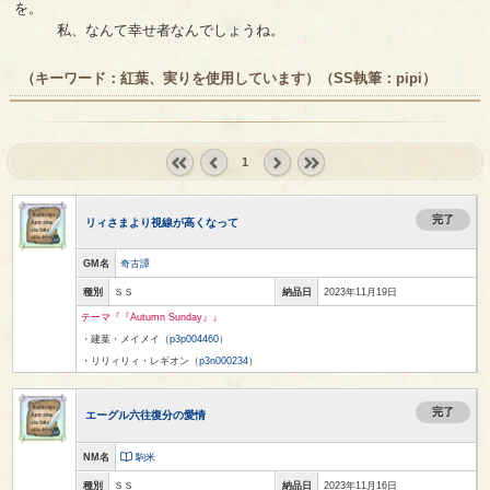
を。
私、なんて幸せ者なんでしょうね。
（キーワード：紅葉、実りを使用しています）（SS執筆：
pipi
）
1
« first
‹
next ›
last »
prev
完了
リィさまより視線が高くなって
GM名
奇古譚
種別
ＳＳ
納品日
2023年11月19日
テーマ『『Autumn Sunday』』
・建葉・メイメイ（
p3p004460
）
・リリィリィ・レギオン（
p3n000234
）
完了
エーグル六往復分の愛情
NM名
駒米
種別
ＳＳ
納品日
2023年11月16日