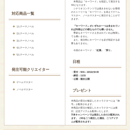
本商品は『キーワード』を指定して発注する
SSとなります。
シナリオコンテンツでは描ききれないお客様
のストーリーを『キーワード』を添えてゲーム
対応商品一覧
マスター、ノベルマスターに発注することがで
きます。
『キーワード』がいずれか一つは含まれてい
1人テーマノベル
れば内容はどの様なものでも構いません。
季節もキーワードさえ含まれていれば無視し
2人テーマノベル
ても構いません。
また、発注時にキーワードを必ず指定する必
3人テーマノベル
要もありません。
4人テーマノベル
今回のキーワード：『
紅葉
』『
実り
』
5人テーマノベル
日程
発注可能クリエイター
・受付：9/15～10/12の8:00
・締切：11/15
・公開：順次公開
ゲームマスター
ノベルマスター
プレゼント
本商品の受注が確定したキャラクターには『称
号』が配布されます。
本商品の受注が確定したキャラクターには後
日、記念アイテムを配布いたします。
※本キャンペーンでは発注した分だけ配布され
ます。（SSを二つ発注した場合、二つアイテ
ムが配布されます）