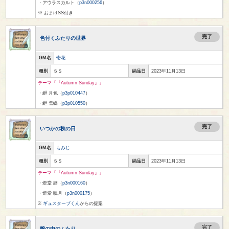
・アウラスカルト（
p3n000256
）
※ おまけSS付き
完了
色付くふたりの世界
GM名
壱花
種別
ＳＳ
納品日
2023年11月13日
テーマ『『Autumn Sunday』』
・紲 月色（
p3p010447
）
・紲 雪蝶（
p3p010550
）
完了
いつかの秋の日
GM名
もみじ
種別
ＳＳ
納品日
2023年11月13日
テーマ『『Autumn Sunday』』
・燈堂 廻（
p3n000160
）
・燈堂 暁月（
p3n000175
）
※
ギュスターブくん
からの提案
完了
腕の中のふたり