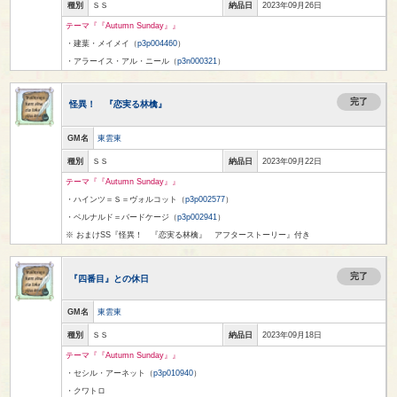
種別
ＳＳ
納品日
2023年09月26日
テーマ『『Autumn Sunday』』
・建葉・メイメイ（
p3p004460
）
・アラーイス・アル・ニール（
p3n000321
）
完了
怪異！ 『恋実る林檎』
GM名
東雲東
種別
ＳＳ
納品日
2023年09月22日
テーマ『『Autumn Sunday』』
・ハインツ＝Ｓ＝ヴォルコット（
p3p002577
）
・ベルナルド＝バードケージ（
p3p002941
）
※ おまけSS『怪異！ 『恋実る林檎』 アフターストーリー』付き
完了
『四番目』との休日
GM名
東雲東
種別
ＳＳ
納品日
2023年09月18日
テーマ『『Autumn Sunday』』
・セシル・アーネット（
p3p010940
）
・クワトロ