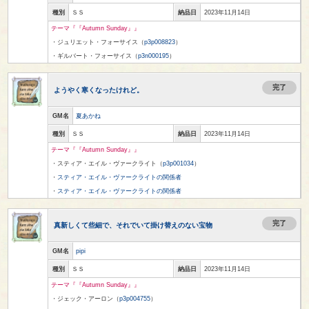
種別
ＳＳ
納品日
2023年11月14日
テーマ『『Autumn Sunday』』
・ジュリエット・フォーサイス（
p3p008823
）
・ギルバート・フォーサイス（
p3n000195
）
完了
ようやく寒くなったけれど。
GM名
夏あかね
種別
ＳＳ
納品日
2023年11月14日
テーマ『『Autumn Sunday』』
・スティア・エイル・ヴァークライト（
p3p001034
）
・
スティア・エイル・ヴァークライトの関係者
・
スティア・エイル・ヴァークライトの関係者
完了
真新しくて些細で、それでいて掛け替えのない宝物
GM名
pipi
種別
ＳＳ
納品日
2023年11月14日
テーマ『『Autumn Sunday』』
・ジェック・アーロン（
p3p004755
）