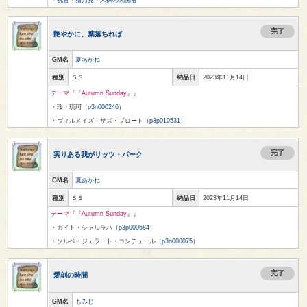
完了
艶やかに、葉落ちれば
GM名
夏あかね
種別
ＳＳ
納品日
2023年11月14日
テーマ『『Autumn Sunday』』
・珱・琉珂（
p3n000246
）
・ヴィルメイズ・サズ・ブロート（
p3p010531
）
完了
実りある我がリッツ・パーク
GM名
夏あかね
種別
ＳＳ
納品日
2023年11月14日
テーマ『『Autumn Sunday』』
・カイト・シャルラハ（
p3p000684
）
・ソルベ・ジェラート・コンテュール（
p3n000075
）
完了
愛刻の時間
GM名
もみじ