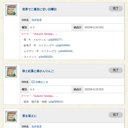
完了
世界で二番目に甘い日曜日
GM名
洗井落雲
種別
ＳＳ
納品日
2023年11月15日
テーマ『『Autumn Sunday』』
・零・K・メルヴィル（
p3p000277
）
・妙見子・R・スイテングウ（
p3p010644
）
・ムラデン・R・スイテングウ（
p3n000334
）
・ストイシャ（
p3n000335
）
完了
秋と紅葉と猫さんりんご
NM名
往螺おとき
種別
ＳＳ
納品日
2023年11月15日
テーマ『『Autumn Sunday』』
・祝音・猫乃見・来探（
p3p009413
）
完了
君を迎えに
GM名
洗井落雲