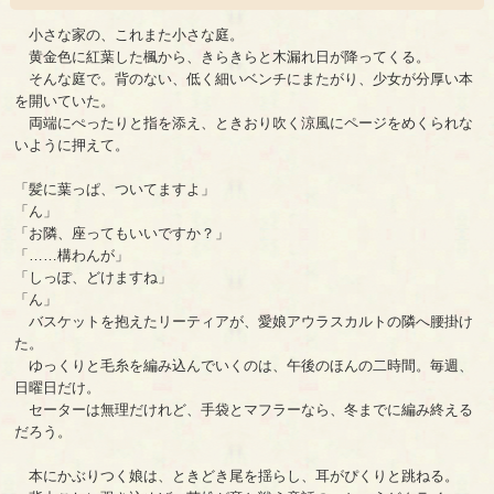
小さな家の、これまた小さな庭。
黄金色に紅葉した楓から、きらきらと木漏れ日が降ってくる。
そんな庭で。背のない、低く細いベンチにまたがり、少女が分厚い本
を開いていた。
両端にぺったりと指を添え、ときおり吹く涼風にページをめくられな
いように押えて。
「髪に葉っぱ、ついてますよ」
「ん」
「お隣、座ってもいいですか？」
「……構わんが」
「しっぽ、どけますね」
「ん」
バスケットを抱えたリーティアが、愛娘アウラスカルトの隣へ腰掛け
た。
ゆっくりと毛糸を編み込んでいくのは、午後のほんの二時間。毎週、
日曜日だけ。
セーターは無理だけれど、手袋とマフラーなら、冬までに編み終える
だろう。
本にかぶりつく娘は、ときどき尾を揺らし、耳がぴくりと跳ねる。