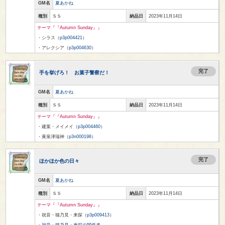
GM名
夏あかね
種別
ＳＳ
納品日
2023年11月14日
テーマ『『Autumn Sunday』』
・シラス（
p3p004421
）
・アレクシア（
p3p004630
）
完了
手を挙げろ！ お菓子警察だ！
GM名
夏あかね
種別
ＳＳ
納品日
2023年11月14日
テーマ『『Autumn Sunday』』
・建葉・メイメイ（
p3p004460
）
・黄泉津瑞神（
p3n000198
）
完了
ほかほか色の日々
GM名
夏あかね
種別
ＳＳ
納品日
2023年11月14日
テーマ『『Autumn Sunday』』
・祝音・猫乃見・来探（
p3p009413
）
・
祝音・猫乃見・来探の関係者