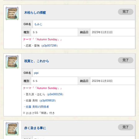
完了
木枯らしの揺籃
GM名
もみじ
種別
ＳＳ
納品日
2023年11月11日
テーマ『『Autumn Sunday』』
・恋屍・愛無（
p3p007296
）
完了
祝賀と、これから
GM名
pipi
種別
ＳＳ
納品日
2023年11月10日
テーマ『『Autumn Sunday』』
・普久原・ほむら（
p3n000159
）
・佐藤 美咲（
p3p009818
）
・
佐藤 美咲の関係者
※ おまけSS『帰路』付き
完了
赤く染まる掌に