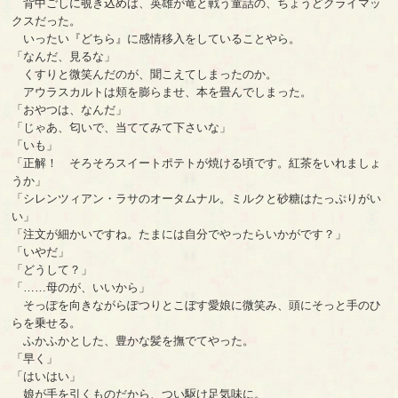
背中ごしに覗き込めば、英雄が竜と戦う童話の、ちょうどクライマッ
クスだった。
いったい『どちら』に感情移入をしていることやら。
「なんだ、見るな」
くすりと微笑んだのが、聞こえてしまったのか。
アウラスカルトは頬を膨らませ、本を畳んでしまった。
「おやつは、なんだ」
「じゃあ、匂いで、当ててみて下さいな」
「いも」
「正解！ そろそろスイートポテトが焼ける頃です。紅茶をいれましょ
うか」
「シレンツィアン・ラサのオータムナル。ミルクと砂糖はたっぷりがい
い」
「注文が細かいですね。たまには自分でやったらいかがです？」
「いやだ」
「どうして？」
「……母のが、いいから」
そっぽを向きながらぽつりとこぼす愛娘に微笑み、頭にそっと手のひ
らを乗せる。
ふかふかとした、豊かな髪を撫でてやった。
「早く」
「はいはい」
娘が手を引くものだから、つい駆け足気味に。