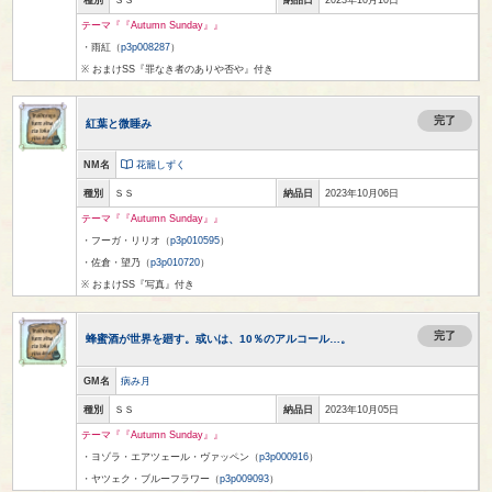
種別
ＳＳ
納品日
2023年10月10日
テーマ『『Autumn Sunday』』
・雨紅（
p3p008287
）
※ おまけSS『罪なき者のありや否や』付き
完了
紅葉と微睡み
NM名
花籠しずく
種別
ＳＳ
納品日
2023年10月06日
テーマ『『Autumn Sunday』』
・フーガ・リリオ（
p3p010595
）
・佐倉・望乃（
p3p010720
）
※ おまけSS『写真』付き
完了
蜂蜜酒が世界を廻す。或いは、10％のアルコール…。
GM名
病み月
種別
ＳＳ
納品日
2023年10月05日
テーマ『『Autumn Sunday』』
・ヨゾラ・エアツェール・ヴァッペン（
p3p000916
）
・ヤツェク・ブルーフラワー（
p3p009093
）