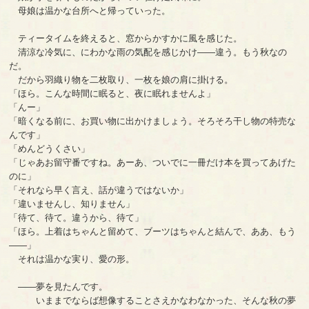
母娘は温かな台所へと帰っていった。
ティータイムを終えると、窓からかすかに風を感じた。
清涼な冷気に、にわかな雨の気配を感じかけ――違う。もう秋なの
だ。
だから羽織り物を二枚取り、一枚を娘の肩に掛ける。
「ほら。こんな時間に眠ると、夜に眠れませんよ」
「んー」
「暗くなる前に、お買い物に出かけましょう。そろそろ干し物の特売な
んです」
「めんどうくさい」
「じゃあお留守番ですね。あーあ、ついでに一冊だけ本を買ってあげた
のに」
「それなら早く言え、話が違うではないか」
「違いませんし、知りません」
「待て、待て。違うから、待て」
「ほら。上着はちゃんと留めて、ブーツはちゃんと結んで、ああ、もう
――」
それは温かな実り、愛の形。
――夢を見たんです。
いままでならば想像することさえかなわなかった、そんな秋の夢