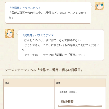
『金嶺竜』アウラスカルト
「我が二百五十余の生の中……季節など、気にしたこともなかっ
た」
『光暁竜』パラスラディエ
「ほんとこの子は、誰に似て、なんて情緒のない……
どうか皆さん、この子に秋というものを教えてあげてください
な。
そうですね――テーマは
『紅葉』
か
『実り』
で！」
シーズンテーマノベル『世界で二番目に明るい日曜日』
商品
説明
基本価格 100RC～
商品概要