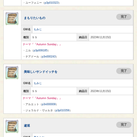
・ユーフォニー（
p3p010323
）
完了
まもりたいもの
GM名
もみじ
種別
ＳＳ
納品日
2023年11月15日
テーマ『『Autumn Sunday』』
・ニル（
p3p009185
）
・テアドール（
p3n000243
）
完了
美味しいサンドイッチを
GM名
もみじ
種別
ＳＳ
納品日
2023年11月15日
テーマ『『Autumn Sunday』』
・アルエット（
p3n000009
）
・ジェラルド・ヴォルタ（
p3p010356
）
完了
逡巡