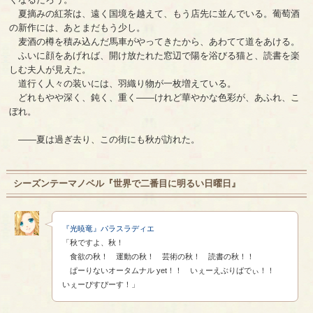
夏摘みの紅茶は、遠く国境を越えて、もう店先に並んでいる。葡萄酒
の新作には、あとまだもう少し。
麦酒の樽を積み込んだ馬車がやってきたから、あわてて道をあける。
ふいに顔をあげれば、開け放たれた窓辺で陽を浴びる猫と、読書を楽
しむ夫人が見えた。
道行く人々の装いには、羽織り物が一枚増えている。
どれもやや深く、鈍く、重く――けれど華やかな色彩が、あふれ、こ
ぼれ。
――夏は過ぎ去り、この街にも秋が訪れた。
シーズンテーマノベル『世界で二番目に明るい日曜日』
『光暁竜』パラスラディエ
「秋ですよ、秋！
食欲の秋！ 運動の秋！ 芸術の秋！ 読書の秋！！
ぱーりないオータムナル yet！！ いぇーえぶりばでぃ！！
いぇーぴすぴーす！」