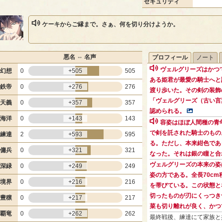
セキュリティ
ケーキからご縁まで。さぁ、何を切り分けようか。
悪名 ⇔ 名声
プロフィール
ノート
ヴェルグリーズはかつ
幻想
0
+505
505
ある姫君が最愛の騎士へと
鉄帝
0
+276
276
渡り歩いた。その剣の装飾
「ヴェルグリーズ（古い言
天義
0
+357
357
認められる。
海洋
0
+143
143
容姿はほぼ人間種の青
で剣を託された騎士のもの
練達
2
+593
595
る。ただし、本来紺色であ
傭兵
0
+321
321
なった。それは銀の瞳と合
ヴェルグリーズの本来の姿
深緑
0
+249
249
姿の方である。全長70c
境界
0
+216
216
を帯びている。この状態と
切ったものが刃にくっつき
豊穣
0
+217
217
菜も切り離れが良く、かつ
覇竜
0
+262
262
最終戦後、練達にて家族と