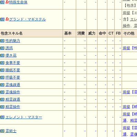
特殊生命体
-
-
-
-
-
-
【包含
前提
【
グランド・マギステル
-
-
-
-
-
-
含】
エ
操作
、
包含スキル名
基本
消費
威力
命中
CT
FB
その他
性的魅力
-
-
-
-
-
-
誘惑
-
-
-
-
-
-
前提
【
儚き花
-
-
-
-
-
-
食事不要
-
-
-
-
-
-
睡眠不要
-
-
-
-
-
-
呼吸不要
-
-
-
-
-
-
霊魂疎通
-
-
-
-
-
-
霊魂操作
-
-
-
-
-
-
前提
【
精霊疎通
-
-
-
-
-
-
精霊操作
-
-
-
-
-
-
前提
【
前提
【
エレメント・マスター
-
-
-
-
-
-
通
、
精
前提
【
霊術士
-
-
-
-
-
-
通
、
霊