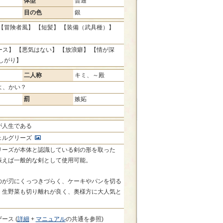
体型
普通
目の色
銀
【冒険者風】 【短髪】 【装備（武具種）】
】
ス】 【悪気はない】 【放浪癖】 【情が深
しがり】
二人称
キミ、～殿
よ、かい？
罰
嫉妬
が人生である
ェルグリーズ
リーズが本体と認識している剣の形を取った
振えば一般的な剣として使用可能。
のが刃にくっつきづらく、ケーキやパンを切る
。生野菜も切り離れが良く、奥様方に大人気と
。
ース (
詳細
+
マニュアル
の共通を参照)