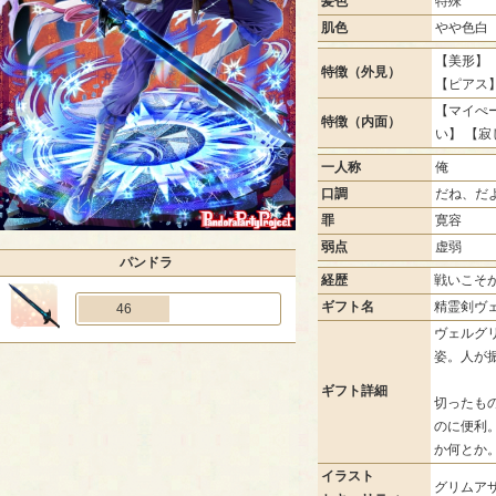
髪色
特殊
肌色
やや色白
【美形】 
特徴（外見）
【ピアス
【マイぺー
特徴（内面）
い】 【寂
一人称
俺
口調
だね、だ
罪
寛容
弱点
虚弱
パンドラ
経歴
戦いこそ
ギフト名
精霊剣ヴ
46
ヴェルグ
姿。人が
ギフト詳細
切ったも
のに便利
か何とか
イラスト
グリムアザ