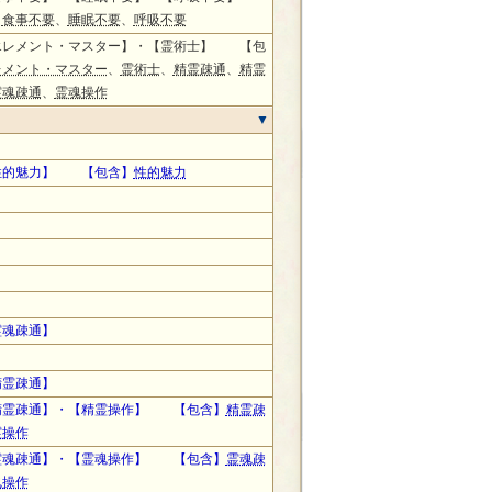
】
食事不要
、
睡眠不要
、
呼吸不要
エレメント・マスター】・【霊術士】 【包
レメント・マスター
、
霊術士
、
精霊疎通
、
精霊
霊魂疎通
、
霊魂操作
性的魅力】 【包含】
性的魅力
霊魂疎通】
精霊疎通】
精霊疎通】・【精霊操作】 【包含】
精霊疎
霊操作
霊魂疎通】・【霊魂操作】 【包含】
霊魂疎
魂操作