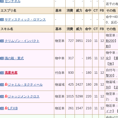
センチネル
-
-
-
-
-
-
若干の
エスプリ名
基本
消費
威力
命中
CT
FB
その他
命中+40
サディスティック・ロマンス
-
-
-
-
-
-
0、反応-
スキル名
基本
消費
威力
命中
CT
FB
その他
物至単：
クリムゾン・インパクト
物至単
727
3951
210
11
12
動200
】
動
】
物中単：
識の殺・業式
物中単
317
-
195
11
12
化
】【
【
無
】
自付与：A
流星光底
付自単
930
-
180
11
12
撃30
】
物遠域：
ジャミル・タクティール
物遠域
425
2427
180
26
12
別
】【
物至単：
ジャッジメントクロス
物至単
1015
5298
220
11
12
2）、【
物近単：
L.F.V.B
物近単
261
1547
210
11
12
イク
】
命中+1