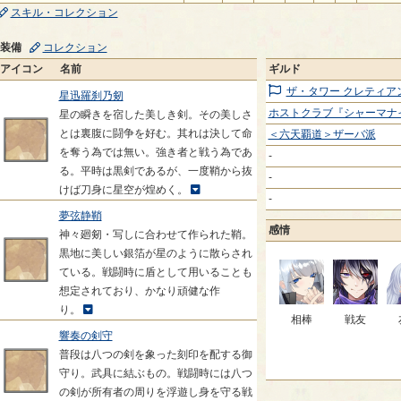
スキル・コレクション
装備
コレクション
アイコン
名前
ギルド
ザ・タワー クレティア
星迅羅刹乃剱
ホストクラブ『シャーマナ
星の瞬きを宿した美しき剣。その美しさ
とは裏腹に闘争を好む。其れは決して命
＜六天覇道＞ザーバ派
を奪う為では無い。強き者と戦う為であ
-
る。平時は黒剣であるが、一度鞘から抜
-
けば刀身に星空が煌めく。
-
夢弦静鞘
感情
神々廻剱・写しに合わせて作られた鞘。
黒地に美しい銀箔が星のように散らされ
ている。戦闘時に盾として用いることも
想定されており、かなり頑健な作
り。
相棒
戦友
響奏の剣守
普段は八つの剣を象った刻印を配する御
守り。武具に結ぶもの。戦闘時には八つ
の剣が所有者の周りを浮遊し身を守る戦