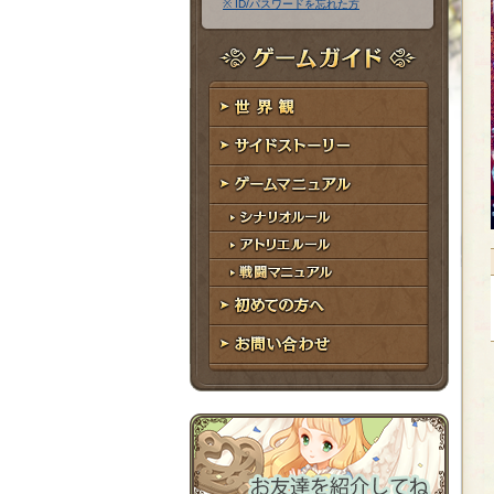
※ ID/パスワードを忘れた方
ア
ワ
ド
ー
レ
ド
ゲームガイド
ス
世界観
サイドストーリー
ゲームマニュアル
シナリオルール
アトリエルール
戦闘マニュアル
初めての方へ
お問い合わせ