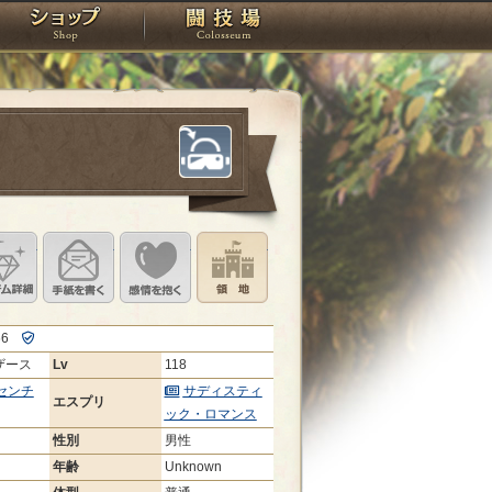
スタジオ
ショップ
闘技場
定
ル設定
アイテム詳細
手紙を書く
このキャラクターに感情を抱く
領地を見る
566
ザース
Lv
118
センチ
サディスティ
エスプリ
ック・ロマンス
性別
男性
年齢
Unknown