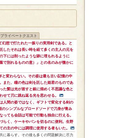
プライベートクエスト
て幻想で打たれた一振りの実用剣である。と
託したそれは長い時を経て多くの主人の元を
の下には削ったような跡に埋もれるように
葉で別れるものの意）」との名のみが微かに
年と変わらない。その姿は最も古い記憶の中
。また、瞳の色は剣を託した姫君のものであ
った髪は光が差すと銀に煌めく不思議な色と
わせて刃に跳ね返る光を思わせる。
は人間の姿ではなく、ギフトで変化する剣の
m程のシンプルなブロードソードで刀身が青み
なっても会話は可能で行動も独自に行える。
づらく、ケーキやパンを切るのに便利。生野
ての主の中には調理に使用する者もいた。
共に暮らす。その後も多くの問題解決に尽力