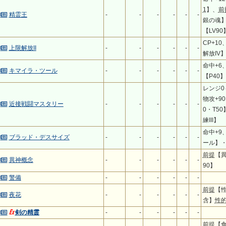
1
】、
前
精霊王
-
-
-
-
-
-
銀の魂
【LV90
CP+1
上限解放II
-
-
-
-
-
-
解放IV
命中+6
キマイラ・ツール
-
-
-
-
-
-
【P40
レンジ0
物攻+90
近接戦闘マスタリー
-
-
-
-
-
-
0・T5
練III】
命中+9
ブラッド・デスサイズ
-
-
-
-
-
-
ール】・
前提
【
異神概念
-
-
-
-
-
-
90】
警備
-
-
-
-
-
-
前提
【
夜花
-
-
-
-
-
-
含】
性
剣の精霊
-
-
-
-
-
-
前提
【