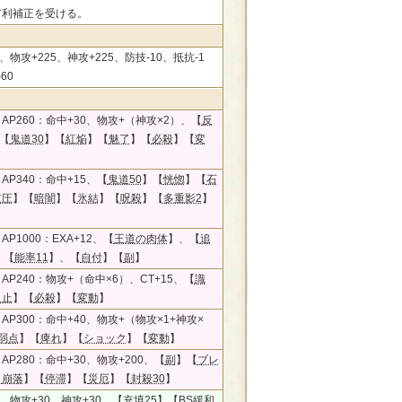
有利補正を受ける。
、物攻+225、神攻+225、防技-10、抵抗-1
60
AP260：命中+30、物攻+（神攻×2）、【
反
【
鬼道30
】【
紅焔
】【
魅了
】【
必殺
】【
変
AP340：命中+15、【
鬼道50
】【
恍惚
】【
石
重圧
】【
暗闇
】【
氷結
】【
呪殺
】【
多重影2
】
P1000：EXA+12、【
王道の肉体
】、【
追
、【
能率11
】、【
自付
】【
副
】
AP240：物攻+（命中×6）、CT+15、【
識
足止
】【
必殺
】【
変動
】
AP300：命中+40、物攻+（物攻×1+神攻×
弱点
】【
痺れ
】【
ショック
】【
変動
】
AP280：命中+30、物攻+200、【
副
】【
ブレ
【
崩落
】【
停滞
】【
災厄
】【
封殺30
】
2、物攻+30、神攻+30、【
充填25
】【
BS緩和