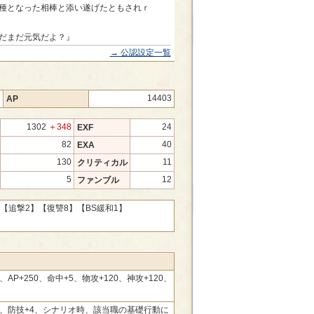
種となった相棒と添い遂げたともされｒ
だまだ元気だよ？』
→ 公認設定一覧
1
14403
AP
1302
＋348
24
EXF
82
40
EXA
130
11
クリティカル
5
12
ファンブル
【追撃2】
【復讐8】
【BS緩和1】
0、AP+250、命中+5、物攻+120、神攻+120、
50、防技+4、シナリオ時、該当職の基礎行動に