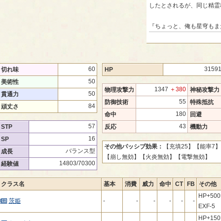
したとされるが、同じ精霊
『ちょっと、俺も星穹もま
60
3159
切れ味
HP
50
美術性
1347
＋380
物理攻撃力
神秘攻撃力
50
貫通力
55
防御技術
特殊抵抗
84
頑丈さ
180
命中
回避
57
43
STP
反応
機動力
16
SP
その他パッシブ効果：
【充填25】
【能率7】
バランス型
成長
【崩し無効】
【火炎無効】
【電撃無効】
14803/70300
経験値
クラス名
基本
消費
威力
命中
CT
FB
その他
HP+50
茨姫
-
-
-
-
-
-
EXF-5
HP+1