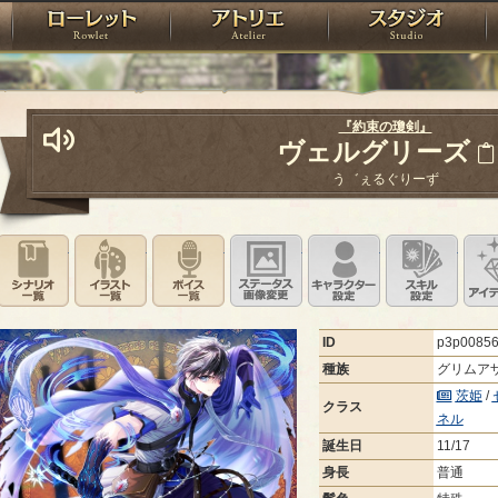
神殿
ローレット
アトリエ
raPartyProject
『約束の瓊剣』
ヴェルグリーズ
う゛ぇるぐりーず
シナリオ一覧
イラスト一覧
ボイス一覧
ステータス画像変更
キャラクター設
スキ
ID
p3p008
種族
グリムア
茨姫
/
クラス
ネル
誕生日
11/17
身長
普通