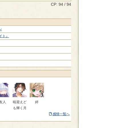
CP: 94 / 94
ン
イト』
友人
暁迎えど
絆
も輝く月
感情一覧へ