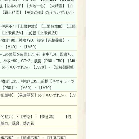
提
【世界の子】【大地一心】【大精霊】【白
】【覇王精霊】【黄金の魂】のうちいずれか・
】
0、併用不可【上限解放I】【上限解放III】【上限
】【上限解放V】、
前提
【上限解放I】
、物攻+90、神攻+90、
前提
【死棘薔薇】・
】・【M40】・【LV50】
～1の武器を装備した時、命中+14、回避+6、
、神攻+90、CT+2、
前提
【P60・T50】【M6
0】のうちいずれか・【LV70】・【近接戦闘熟
、物攻+135、神攻+135、
前提
【キマイラ・ツ
【P50】・【M50】・【LV70】
異形創神】【異形琴瑟】のうちいずれか・【LV
性的魅力】・【誘惑】・【儚き花】 【包
的魅力
、
誘惑
、
儚き花
食事不要】・【睡眠不要】・【呼吸不要】