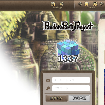
TOP
Pando
1337
メ
ー
パ
ル
ス