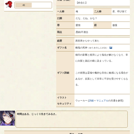
【朴念仁】
46
一人称
俺
二人称
君、呼び捨て
口調
だな、だね、かな？
罪
愛情
罰
傲慢
弱点
愚鈍/不適合
経歴
異世界からやって来た
ギフト名
幽鬼の死神
（ゆうきのしにがみ）
烙印の影響と残滓により鬼化が解けなくなり、常
に白髪と真紅の瞳に染まっている。
ギフト詳細
この状態は霊魂や魔的な存在に敏感になる場合が
あるが、反面として非常に干渉を受けやすくもな
る。
イラスト
ウォーカー (
詳細
+
マニュアル
の共通を参照)
セキュリティ
時間はある、じっくり生きてみるさ。