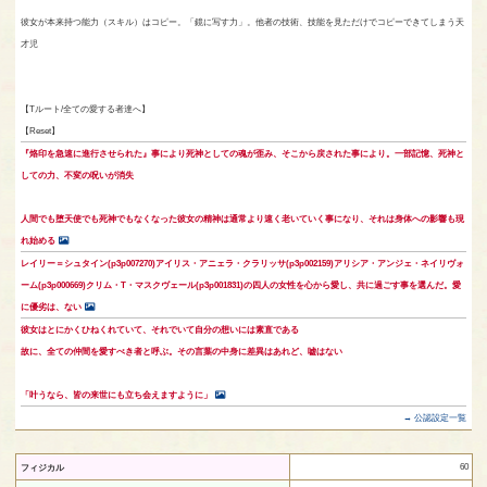
彼女が本来持つ能力（スキル）はコピー。「鏡に写す力」。他者の技術、技能を見ただけでコピーできてしまう天
才児
【Tルート/全ての愛する者達へ】
【Reset】
『烙印を急速に進行させられた』事により死神としての魂が歪み、そこから戻された事により。一部記憶、死神と
しての力、不変の呪いが消失
人間でも堕天使でも死神でもなくなった彼女の精神は通常より速く老いていく事になり、それは身体への影響も現
れ始める
レイリー＝シュタイン(p3p007270)アイリス・アニェラ・クラリッサ(p3p002159)アリシア・アンジェ・ネイリヴォ
ーム(p3p000669)クリム・T・マスクヴェール(p3p001831)の四人の女性を心から愛し、共に過ごす事を選んだ。愛
に優劣は、ない
彼女はとにかくひねくれていて、それでいて自分の想いには素直である
故に、全ての仲間を愛すべき者と呼ぶ。その言葉の中身に差異はあれど、嘘はない
「叶うなら、皆の来世にも立ち会えますように」
→ 公認設定一覧
60
フィジカル