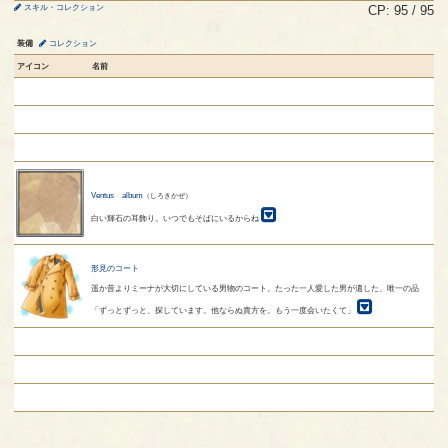
スキル・コレクション
CP: 95 / 95
装備
コレクション
アイコン
名前
Ventus album
（しろきかぜ）
白い輝石の耳飾り。いつでもそばにいるからね
形見のコート
遥か昔よりミーナが大切にしている男物のコート。たった一人愛した男が遺した、唯一の品
「ずっとずっと、探しています。他ならぬ貴方を。もう一度会いたくて」