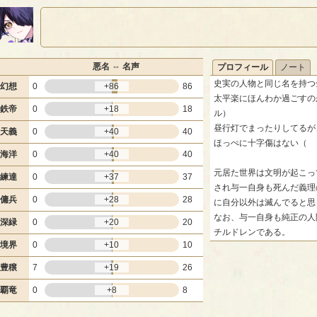
悪名 ⇔ 名声
プロフィール
ノート
史実の人物と同じ名を持つ
幻想
0
+86
86
太平楽にほんわか過ごすの
鉄帝
0
+18
18
ル）
昼行灯でまったりしてるが
天義
0
+40
40
ほっぺに十字傷はない（
海洋
0
+40
40
元居た世界は文明が起こっ
練達
0
+37
37
され与一自身も死んだ義理
傭兵
0
+28
28
に自分以外は滅んでると思
なお、与一自身も純正の人
深緑
0
+20
20
チルドレンである。
境界
0
+10
10
豊穣
7
+19
26
覇竜
0
+8
8