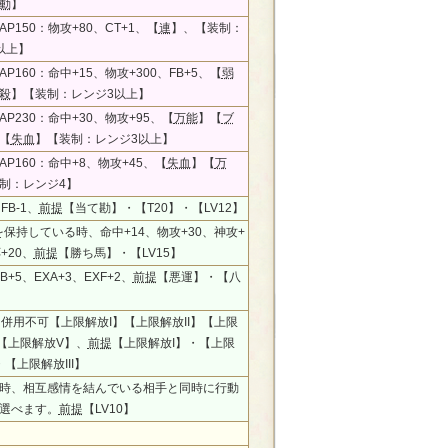
動
】
P150：物攻+80、CT+1、【
連
】、【装制：
以上】
P160：命中+15、物攻+300、FB+5、【
弱
殺
】【装制：レンジ3以上】
P230：命中+30、物攻+95、【
万能
】【
ブ
【
失血
】【装制：レンジ3以上】
P160：命中+8、物攻+45、【
失血
】【
万
制：レンジ4】
FB-1、
前提
【当て勘】・【T20】・【LV12】
を保持している時、命中+14、物攻+30、神攻+
+20、
前提
【勝ち馬】・【LV15】
FB+5、EXA+3、EXF+2、
前提
【悪運】・【八
5、併用不可【上限解放I】【上限解放II】【上限
】【上限解放V】、
前提
【上限解放I】・【上限
・【上限解放III】
時、相互感情を結んでいる相手と同時に行動
選べます。
前提
【LV10】