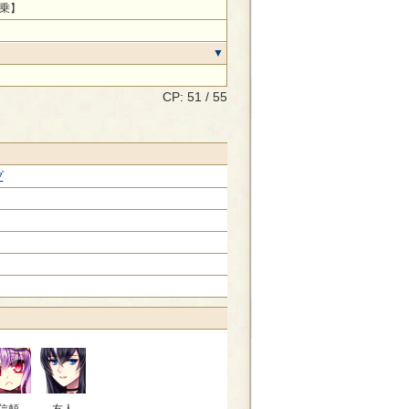
乗】
CP: 51 / 55
プ