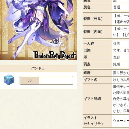
髪色
黒
肌色
普通
【ポニーテ
特徴（外見）
【露出が
【ポジティ
特徴（内面）
い】 【お
一人称
拙者
口調
です、ま
罪
寛容
弱点
鈍感
パンドラ
経歴
異世界か
ギフト名
けもみみ
36
遺伝子レ
た際の影
ギフト詳細
自分の耳
ができる
なお、尻
イラスト
ウォーカー
セキュリティ