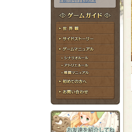
※ ID/パスワードを忘れた方
ア
ワ
ド
ー
レ
ド
ゲームガイド
ス
世界観
サイドストーリー
ゲームマニュアル
シナリオルール
アトリエルール
戦闘マニュアル
初めての方へ
お問い合わせ