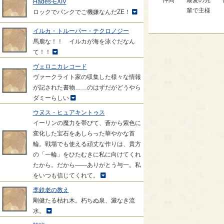
仲間
最愛の先
Hades-EXIV
輩で主様
ロックでパンクでご機嫌なんだZE！
イルカ・トルーパー・テクロノジー
馬鹿な！！ イルカが海を泳ぐだなん
て！！
ヴェロニカレコード
ヴァークライト家の収集した様々な情報
が記された書物……のはずだがどうやら
ダミーらしい
ウヌス・ヒュアキントゥス
イーリンの魔力を帯びて、蒼から紫色に
変化した宝石をあしらった華やかな首
輪。戦場でも使える頑丈な作りは、貴方
の「一輪」をひたむきに私に向けてくれ
たから。だから――ありがとう与一。私
をいつも信じてくれて。
李鉄老の教え
剛健たる枯れ木。朽ちぬ泉、澱なき流
水。