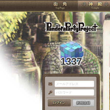
TOP
Pando
1337
メ
ー
パ
ル
ス