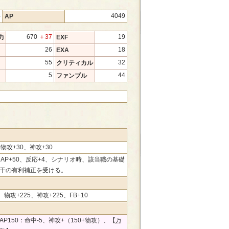
4
4049
AP
670
＋37
19
力
EXF
26
18
EXA
55
32
クリティカル
5
44
ファンブル
物攻+30、神攻+30
0、AP+50、反応+4、シナリオ時、該当職の基礎
干の有利補正を受ける。
、物攻+225、神攻+225、FB+10
P150：命中-5、神攻+（150+物攻）、【
万