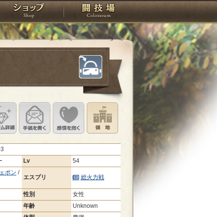
スタジオ
ショップ
闘技場
定
ル設定
アイテム詳細
手紙を書く
このキャラクターに感情を抱く
領地を見る
03
ー
Lv
54
ェポン
/
エスプリ
総火力戦
性別
女性
年齢
Unknown