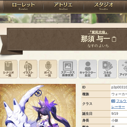
神殿
ローレット
アトリエ
raPartyProject
『紫苑忠狼』
那須 与一
なすの よいち
シナリオ一覧
イラスト一覧
ボイス一覧
ステータス画像変更
キャラクター設
スキ
ID
p3p0031
種族
ウォーカ
フルウ
クラス
レーサー
誕生日
9/19
身長
小躯