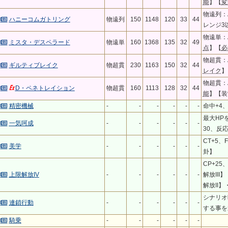
能
】【
変
物遠列：A
ハニーコムガトリング
物遠列
150
1148
120
33
44
レンジ3
物遠単：A
ミスタ・デスペラード
物遠単
160
1368
135
32
49
点
】【
必
物超貫：A
ギルティブレイク
物超貫
230
1163
150
32
44
レイク
】
物超貫：A
D・ペネトレイション
物超貫
160
1113
128
32
44
能
】【装
精密機械
-
-
-
-
-
-
命中+4、
最大HP
一気呵成
-
-
-
-
-
-
30、反応
CT+5、
美学
-
-
-
-
-
-
卦】
CP+2
上限解放IV
-
-
-
-
-
-
解放III
解放II】
シナリオ
連鎖行動
-
-
-
-
-
-
する事を
騎乗
-
-
-
-
-
-