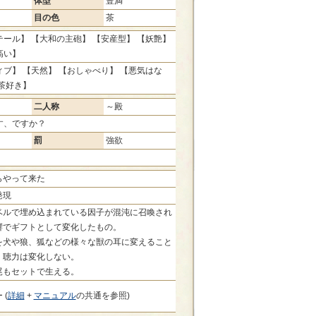
体型
豊満
目の色
茶
ール】 【大和の主砲】 【安産型】 【妖艶】
高い】
ブ】 【天然】 【おしゃべり】 【悪気はな
茶好き】
二人称
～殿
す、ですか？
罰
強欲
らやって来た
発現
ベルで埋め込まれている因子が混沌に召喚され
響でギフトとして変化したもの。
を犬や狼、狐などの様々な獣の耳に変えること
。聴力は変化しない。
尾もセットで生える。
 (
詳細
+
マニュアル
の共通を参照)