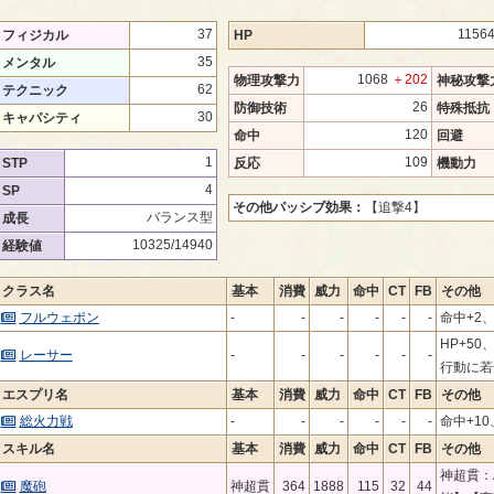
37
1156
フィジカル
HP
35
メンタル
1068
＋202
物理攻撃力
神秘攻撃
62
テクニック
26
防御技術
特殊抵抗
30
キャパシティ
120
命中
回避
1
109
STP
反応
機動力
4
SP
その他パッシブ効果：
【追撃4】
バランス型
成長
10325/14940
経験値
クラス名
基本
消費
威力
命中
CT
FB
その他
フルウェポン
-
-
-
-
-
-
命中+2、
HP+5
レーサー
-
-
-
-
-
-
行動に若
エスプリ名
基本
消費
威力
命中
CT
FB
その他
総火力戦
-
-
-
-
-
-
命中+10
スキル名
基本
消費
威力
命中
CT
FB
その他
神超貫：A
魔砲
神超貫
364
1888
115
32
44