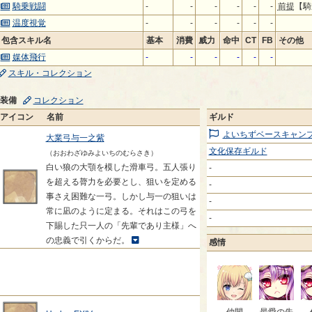
騎乗戦闘
-
-
-
-
-
-
前提
【騎
温度視覚
-
-
-
-
-
-
包含スキル名
基本
消費
威力
命中
CT
FB
その他
媒体飛行
-
-
-
-
-
-
スキル・コレクション
装備
コレクション
アイコン
名前
ギルド
よいちずベースキャン
大業弓与一之紫
文化保存ギルド
（おおわざゆみよいちのむらさき）
白い狼の大顎を模した滑車弓。五人張り
-
を超える膂力を必要とし、狙いを定める
-
事さえ困難な一弓。しかし与一の狙いは
-
常に凪のように定まる。それはこの弓を
-
下賜した只一人の「先輩であり主様」へ
の忠義で引くからだ。
感情