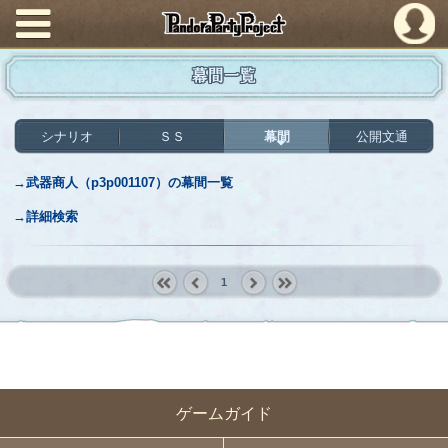
PandoraPartyProject
幕間一覧
シナリオ
ＳＳ
幕間
公開文通
→武器商人（p3p001107）の幕間一覧
→詳細検索
1
« first
‹
next ›
last »
prev
ゲームガイド