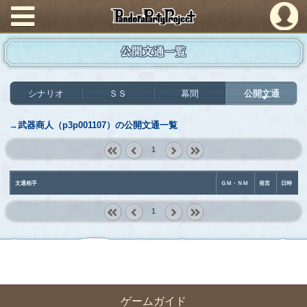
PandoraPartyProject
公開文通一覧
シナリオ
ＳＳ
幕間
公開文通
→武器商人（p3p001107）の公開文通一覧
1
« first
‹
next ›
last »
prev
文通相手
ＧＭ・ＮＭ
発言
日時
1
« first
‹
next ›
last »
prev
ゲームガイド