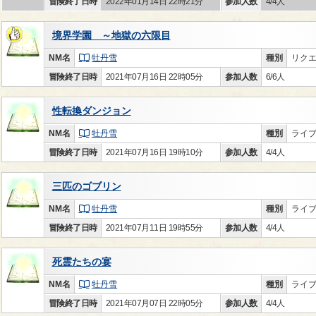
冒険終了日時
2022年01月14日 22時21分
参加人数
4/4人
境界学園 ～地獄の六限目
NM名
牡丹雪
種別
リク
冒険終了日時
2021年07月16日 22時05分
参加人数
6/6人
性転換ダンジョン
NM名
牡丹雪
種別
ライ
冒険終了日時
2021年07月16日 19時10分
参加人数
4/4人
三匹のゴブリン
NM名
牡丹雪
種別
ライ
冒険終了日時
2021年07月11日 19時55分
参加人数
4/4人
死霊たちの宴
NM名
牡丹雪
種別
ライ
冒険終了日時
2021年07月07日 22時05分
参加人数
4/4人