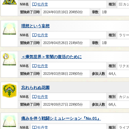
NM名
牡丹雪
種別
カ
冒険終了日時
2024年03月19日 20時50分
章数
1章
理想という妄想
NM名
牡丹雪
種別
ラリ
冒険終了日時
2023年04月26日 21時45分
章数
1章
＜瘴気世界＞常闇の復活のために
NM名
牡丹雪
種別
リク
冒険終了日時
2023年03月08日 22時05分
参加人数
4/4人
忘れられぬ花園
NM名
牡丹雪
種別
カジ
冒険終了日時
2022年09月27日 22時05分
参加人数
6/6人
痛みを伴う戦闘シミュレーション『No.01』
NM名
牡丹雪
種別
ライ