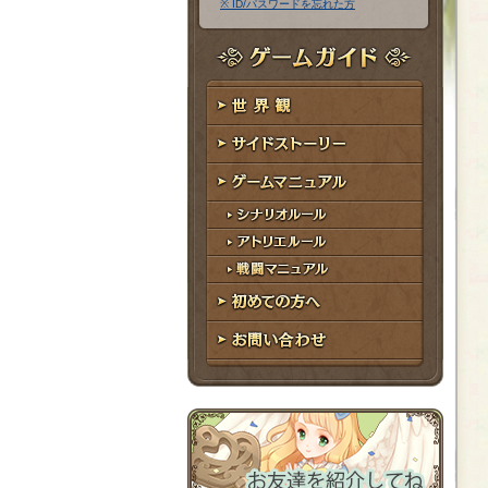
※ ID/パスワードを忘れた方
ア
ワ
ド
ー
レ
ド
ゲームガイド
ス
世界観
サイドストーリー
ゲームマニュアル
シナリオルール
アトリエルール
戦闘マニュアル
初めての方へ
お問い合わせ