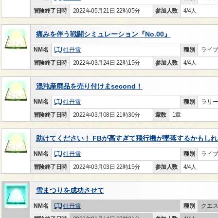
冒険終了日時
2022年05月21日 22時05分
参加人数
4/4人
痛みを伴う戦闘シミュレーション『No.00』
NM名
牡丹雪
種別
ライ
冒険終了日時
2022年03月24日 22時15分
参加人数
4/4人
混沌産廃品を売り付けまsecond！
NM名
牡丹雪
種別
ラリ
冒険終了日時
2022年03月08日 21時30分
章数
1章
助けてください！ FBが高すぎて飛行機が墜落するかもし
NM名
牡丹雪
種別
ライ
冒険終了日時
2022年03月03日 22時15分
参加人数
4/4人
雪まつりを成功させて
NM名
牡丹雪
種別
クエ