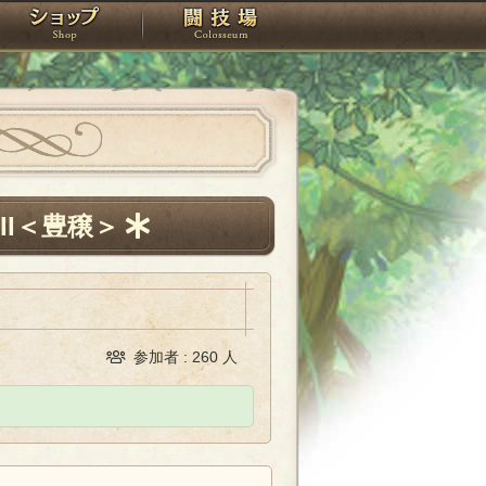
スタジオ
ショップ
闘技場
I＜豊穣＞
参加者 : 260 人