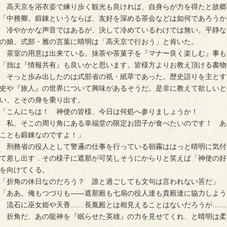
高天京を浴衣姿で練り歩く観光も良ければ、自身らが力を得たと故郷
「中務卿。鍛錬というならば、友好を深める茶会などは如何であろうか
冷やかかな声音ではあるが、決して冷めているわけでは無い。平静な
の娘、式部・雅の言葉に晴明は「高天京で行おう」と肯いた。
茶室の用意は出来ている。抹茶や茶菓子を『マナー良く楽しむ』事も
「拙は『情報共有』も良いかと思います。皆様方よりお教え頂ける書物
そっと歩み出したのは式部省の祇・紙萃であった。歴史語りを主とす
史や『旅人』の世界について興味があるそうだ。是非に教えて欲しいと
い、とその身を乗り出す。
「こんにちは！ 神使の皆様、今日は何処へ参りましょうか！
私、そこの周り角にある幸福堂の限定お団子が食べたいのです！ あ
ことも鍛錬なのですよ！」
刑務省の役人として警邏の仕事を行っている朝霧ははっと晴明に気付
て差し出す．その様子に遮那が可笑しそうにからりと笑えば「神使の好
を向けてくる。
「折角の休日なのだろう？ 誰と過ごしても文句は言われない筈だ」
「ああ。俺もつづりも――遮那殿も七扇の役人達も貴殿達に協力しよう
流石に巫女姫や天香……長胤殿とは相見えることはないだろうが……
折角だ、あの龍神を『眠らせた英雄』の力を見せてくれ、と晴明は柔