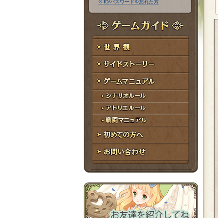
※ ID/パスワードを忘れた方
ア
ワ
ド
ー
レ
ド
ゲームガイド
ス
世界観
サイドストーリー
ゲームマニュアル
シナリオルール
アトリエルール
戦闘マニュアル
初めての方へ
お問い合わせ