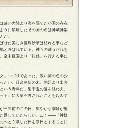
は遙か大陸より海を隔てた小国の存在
ように鎮座したその国の名は神威神楽
んだ。
ばせた美しき曼珠沙華は枯れる事など
地と呼ばれている。神々の纏う汚れを
、空中庭園より『転移』を行える事に
女』つづりであった。淡い藤の色の少
ったか。紆余曲折の末、朝廷より出奔
という青年だ。射干玉の髪を結わえ、
ット』に大量召喚されたことを起因す
が三年前のこの日、爽やかな潮騒が響
た返していたらしい。曰く――『神様
元へと召喚した日を祭日とすることに