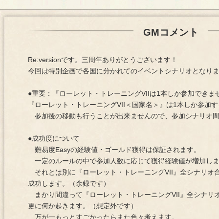
GMコメント
Re:versionです。三周年ありがとうございます！
今回は特別企画で各国に分かれてのイベントシナリオとなり
●重要：『ローレット・トレーニングVIIは1本しか参加できま
『ローレット・トレーニングVII＜国家名＞』は1本しか参加
参加後の移動も行うことが出来ませんので、参加シナリオ間
●成功度について
難易度Easyの経験値・ゴールド獲得は保証されます。
一定のルールの中で参加人数に応じて獲得経験値が増加し
それとは別に『ローレット・トレーニングVII』全シナリオ合
成功します。（余録です）
まかり間違って『ローレット・トレーニングVII』全シナリオ
更に何か起きます。（想定外です）
万が一もっとすごかったらまた色々考えます。