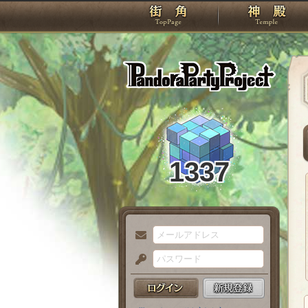
TOP
Pando
1337
メ
ー
パ
ル
ス