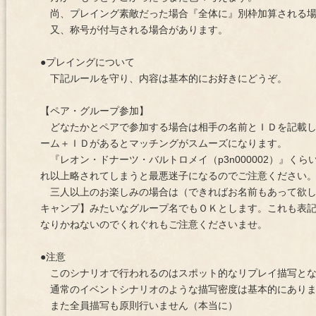
尚、プレイング素敵だった場合『全体に』別枠加算される場
又、称号が付与される場合があります。
●プレイングについて
下記ルールを守り、内容は基本的にお好きにどうぞ。
【ペア・グループ参加】
どなたかとペアで参加する場合は相手の名前とＩＤを記載し
ーム＋ＩＤがあるとマッチングがスムーズになります。
『レオン・ドナーツ・バルトロメイ（p3n000002）』く
れ以上略されてしまうと最悪迷子になるのでご注意ください
三人以上のお楽しみの場合は（できればお名前もあって欲し
キャンプ】みたいなグループ名でもＯＫとします。これも表
なりかねないのでくれぐれもご注意くださいませ。
●注意
このシナリオで行われるのはスポット的なリプレイ描写とな
通常のイベントシナリオのような描写密度は基本的にありま
また全員描写も原則行いません（本当に）