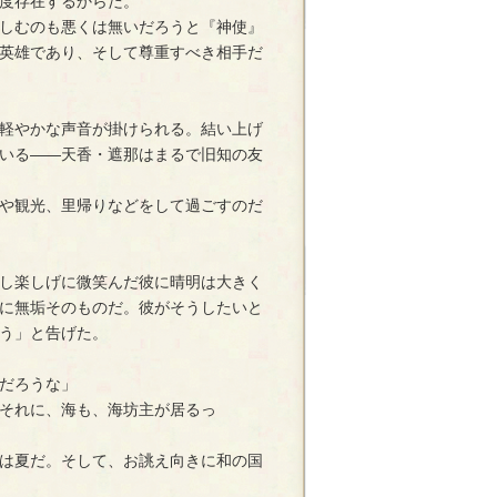
度存在するからだ。
しむのも悪くは無いだろうと『神使』
英雄であり、そして尊重すべき相手だ
軽やかな声音が掛けられる。結い上げ
いる――天香・遮那はまるで旧知の友
や観光、里帰りなどをして過ごすのだ
し楽しげに微笑んだ彼に晴明は大きく
に無垢そのものだ。彼がそうしたいと
う」と告げた。
だろうな」
それに、海も、海坊主が居るっ
は夏だ。そして、お誂え向きに和の国