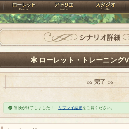
神殿
ローレット
アトリエ
raPartyProject
シナリオ詳細
ローレット・トレーニングVI
完了
冒険が終了しました！
リプレイ結果
をご覧ください。