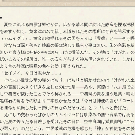
●
夏空に流れる白雲は鮮やかに。広がる晴れ間に訪れた静寂を擽る潮騒
を表すが如く。黄泉津の名で親しみ識られたその場所に存在を誇示する
（カムイグラ）。黄金の穂揺れるその国を人々は『豊穣』と――そう呼
常ならば深と落ちた静寂の帳は決して揺らぐ事は無い。朱の色彩を綻
無いと言う様に神秘の中に誇らしげに微笑んだ。その地は『けがれ』の
拭い去るその場所は、唯一の安らぎ与える神奈備とされていた。しかし
より常の静寂は喧噪の色へと塗り替えられた。
「セイメイ、今日は賑やか……」
その丸い曼珠沙華の瞳をぱちり、ぱちりと瞬かせたのは『けがれの巫
女の言葉に大きく頷きを返したのは七扇――ゐや、実際は『八』扇であ
し中務省が抜けたことでそう称される――中務卿の責を担う建葉・晴明
黒曜石の角をその額より二本覗かせた彼は「今日は神使の皆が『ローレ
る運命が流転した切っ掛けの日なのだそうだ」とつづりへと告げた。
えにしの交わったばかりのカムイグラには馴染みの無い言葉ではある
いた夏の燦々たる日差しを受けたその日に、空中庭園は満員御礼にごっ
が選んだ』のだという。世界破滅の危機を感じた『神』が神使をその膝