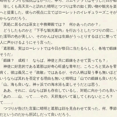
晴明もつづりも抵抗はなかった。寧ろ、カムイグラではそうした日が都
珍しくも高天京へと訪れた晴明とつづりは常の如く買い物や観光を楽
へと提案した。彼らの視点に立てばローレットのイレギュラーズこそが
からなのだろう。
「其処に居るのは巫女と中務卿殿では？ 何かあったのか？」
どうしたものかと『下手な観光案内』を行おうとしたつづりの背に、
た濡羽の色が美しい。そのかんばせは生娘がうっとりするほどに整って
人に声かけるようにそう言った。
「遮那殿。実はローレットでは今日が祭日に当たるらしく、各地で鍛錬
そうだ」
「鍛錬？ 成程！ ならば、神使と共に鍛錬をさせて貰っても？」
神使に好意的である遮那は好奇心旺盛な青年だ。ころころと笑みを零
肯く。彼は義兄こそ『政敵』ではあるが、その人柄は疑う事も無いほど
いうならば其れを否定する理由も無いと晴明は「山での鍛錬も良いだろ
「山。海も良いな。神ヶ浜での海水浴も楽しそうだとは思う。
ああ、それに、山ならば妖も存在しているし、対処に向かうのも良い
「あの……山、って……その、天邪鬼がいて返してくれないところ？ 
て……」
つづりが告げた言葉に晴明と遮那は顔を見合わせて笑った。何、季節
だというのだから肝試しだって良いだろう。