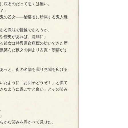
に戻るのだって悪くは無い。
？」
鬼の乙女――治部省に所属する鬼人種
ある意味で鍛錬であろうか。
や歴史があれば、是非に」
る彼女は特異運命座標の紡いできた歴
微笑んだ彼女の側より古賀・朝霧がず
あっと、街の名物を識り見聞を広げる
いたように「お団子どうぞ！」と慌て
きなように過ごすと良い」とその笑み
。
」
らかな笑みを浮かべて見せた。