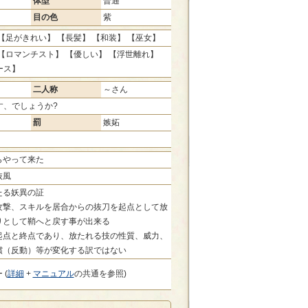
体型
普通
目の色
紫
【足がきれい】 【長髪】 【和装】 【巫女】
【ロマンチスト】 【優しい】 【浮世離れ】
ース】
二人称
～さん
す、でしょうか?
罰
嫉妬
らやって来た
抜風
たる妖異の証
攻撃、スキルを居合からの抜刀を起点として放
りとして鞘へと戻す事が出来る
起点と終点であり、放たれる技の性質、威力、
償（反動）等が変化する訳ではない
 (
詳細
+
マニュアル
の共通を参照)