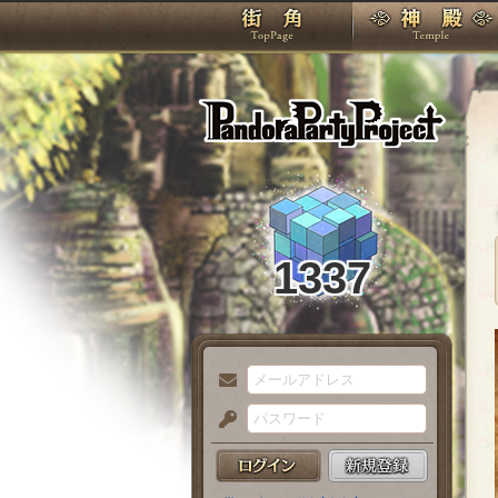
TOP
Pando
1337
メ
ー
パ
ル
ス