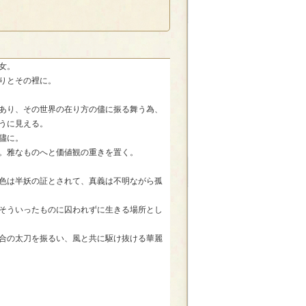
女。
りとその裡に。
あり、その世界の在り方の儘に振る舞う為、
うに見える。
儘に。
。雅なものへと価値観の重きを置く。
色は半妖の証とされて、真義は不明ながら孤
そういったものに囚われずに生きる場所とし
合の太刀を振るい、風と共に駆け抜ける華麗