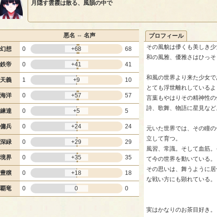
月隠す雲霞は散る、風韻の中で
悪名 ⇔ 名声
プロフィール
その風貌は儚くも美しき少
幻想
0
+68
68
和の風雅、優雅さはひっそ
鉄帝
0
+41
41
和風の世界より来た少女で
天義
1
+9
10
とても浮世離れしているよ
海洋
0
+57
57
言葉もやはりその精神性の
詩、歌舞、物語に星見など
練達
0
+5
5
傭兵
0
+24
24
元いた世界では、その瞳の
立して育つ。
深緑
0
+29
29
風習、常識。そして血筋。
境界
0
+35
35
て今の世界を動いている。
その思いは、舞うように居
豊穣
0
+18
18
な戦い方にも顕れている。
覇竜
0
0
0
実はかなりのお茶目好き。