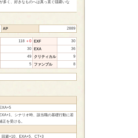
が多く、好きなものへは真っ直ぐ躊躇いな
4
2889
AP
118
＋0
30
EXF
30
36
EXA
49
9
クリティカル
5
8
ファンブル
EXA+5
、EXA+1、シナリオ時、該当職の基礎行動に若
補正を受ける。
、回避+10、EXA+5、CT+3