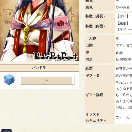
髪色
黒
肌色
やや色白
特徴（外見）
【儚い】 
【繊細】 
特徴（内面）
【マイぺ
一人称
私
口調
です、ま
罪
正義
弱点
病弱/虚弱
パンドラ
経歴
異世界か
ギフト名
経津主の
97
それは刃
あらゆる
ギフト詳細
ち、終わ
あくまで
前提と代
イラスト
ウォーカー
セキュリティ