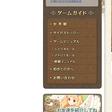
※ ID/パスワードを忘れた方
ア
ワ
ド
ー
レ
ド
ゲームガイド
ス
世界観
サイドストーリー
ゲームマニュアル
シナリオルール
アトリエルール
戦闘マニュアル
初めての方へ
お問い合わせ