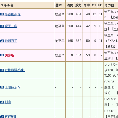
スキル名
基本
消費
威力
命中
CT
FB
その他
物至単：A
落首山茶花
物至単
200
434
48
12
11
3、【
必
物至単：A
瞬天三段
物至単
200
414
42
9
13
れ
】【
乱
物至単：A
残影百手
物至単
165
862
50
9
11
（EXA×
【
変動
】
物至単：A
諷詠斬
物至単
0
184
53
8
9
道20
】【
レンジ0
近接戦闘熟練II
-
-
-
-
-
-
攻+20、
T15】の
CP+25
上限解放IV
-
-
-
-
-
-
解放III
放II】・
HP+400
剣山
-
-
-
-
-
-
鼠】・【P
EXA+8
再行動II
-
-
-
-
-
-
【再行動I