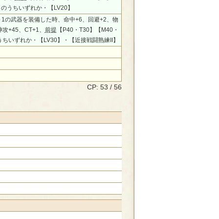
】のうちいずれか・【LV20】
～1の武器を装備した時、命中+6、回避+2、物
神攻+45、CT+1、
前提
【P40・T30】【M40・
うちいずれか・【LV30】・【近接戦闘熟練II】
CP: 53 / 56