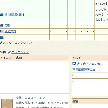
5・C25
レンジ0
近接戦闘熟練III
-
-
-
-
-
-
攻+45、
T30】の
音楽
-
-
-
-
-
-
音楽知識
-
-
-
-
-
-
-
-
-
-
-
-
スキル・コレクション
装備
コレクション
アイコン
名前
ギルド
喫茶店「木春の音」
死霊魔術師研究会
-
-
-
-
春風のロスローリエン
感情
華麗な闘衣は、妖精郷アルヴィオンに伝