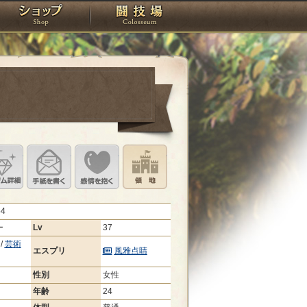
スタジオ
ショップ
闘技場
定
ル設定
アイテム詳細
手紙を書く
このキャラクターに感情を抱く
領地を見る
54
ー
Lv
37
/
芸術
エスプリ
風雅点睛
性別
女性
年齢
24