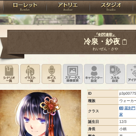
神殿
ローレット
アトリエ
raPartyProject
『剣閃連歌』
冷泉・紗夜
れいぜん・さや
シナリオ一覧
イラスト一覧
ボイス一覧
ステータス画像変更
キャラクター設
スキ
ID
p3p0077
種族
ウォーカ
羅刹門
クラス
家
誕生日
12/3
身長
小柄