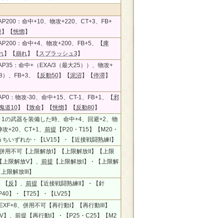
P200：命中+10、物攻+220、CT+3、FB+
殺
】【
恍惚
】
P200：命中+4、物攻+200、FB+5、【
痺
れ
】【
崩れ
】【
スプラッシュ3
】
P35：命中+（EXA/3（最大25））、物攻+
18）、FB+3、【
反動50
】【
泥沼
】【
停滞
】
P0：物攻-30、命中+15、CT-1、FB+1、【
邪
鬼道10
】【
致命
】【
恍惚
】【
反動80
】
～1の武器を装備した時、命中+4、回避+2、物
神攻+20、CT+1、
前提
【P20・T15】【M20・
うちいずれか・【LV15】・【近接戦闘熟練I】
、併用不可【上限解放I】【上限解放II】【上限
】【上限解放V】、
前提
【上限解放I】・【上限解
【上限解放III】
、【
反
】、
前提
【近接戦闘熟練II】・【針
40】・【T25】・【LV25】
、EXF+8、併用不可【再行動I】【再行動III】
V】、
前提
【再行動I】・【P25・C25】【M2