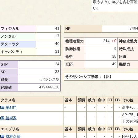
歌うような遊びを含む言動
い。
41
740
フィジカル
HP
17
メンタル
214
＋0
物理攻撃力
神秘攻撃力
40
テクニック
9
防御技術
特殊抵抗
31
キャパシティ
38
命中
回避
24
49
STP
反応
機動力
33
SP
その他パッシブ効果：
【反】
バランス型
成長
47944/7120
経験値
クラス名
基本
消費
威力
命中
CT
FB
その他
羅刹門
-
-
-
-
-
-
命中+5、
AP+75
芸術家
-
-
-
-
-
-
干の有利
エスプリ名
基本
消費
威力
命中
CT
FB
その他
風雅点睛
-
-
-
-
-
-
HP+150