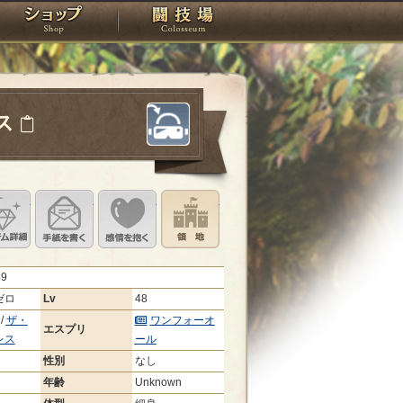
スタジオ
ショップ
闘技場
ス
定
ル設定
アイテム詳細
手紙を書く
このキャラクターに感情を抱く
領地を見る
49
ゼロ
Lv
48
/
ザ・
ワンフォーオ
エスプリ
レス
ール
性別
なし
年齢
Unknown