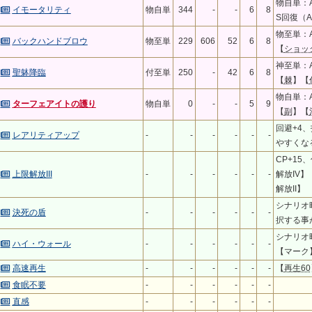
物自単：A
イモータリティ
物自単
344
-
-
6
8
S回復（A
物至単：A
バックハンドブロウ
物至単
229
606
52
6
8
【
ショッ
神至単：A
聖躰降臨
付至単
250
-
42
6
8
【
棘
】【
物自単：A
ターフェアイトの護り
物自単
0
-
-
5
9
【
副
】【
回避+4
レアリティアップ
-
-
-
-
-
-
やすくな
CP+15
上限解放III
-
-
-
-
-
-
解放IV
解放II】
シナリオ
決死の盾
-
-
-
-
-
-
択する事
シナリオ
ハイ・ウォール
-
-
-
-
-
-
【マーク
高速再生
-
-
-
-
-
-
【
再生60
食眠不要
-
-
-
-
-
-
直感
-
-
-
-
-
-