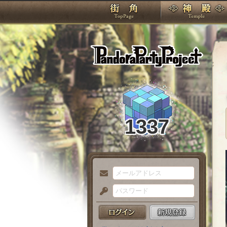
TOP
Pando
1337
メ
ー
パ
ル
ス