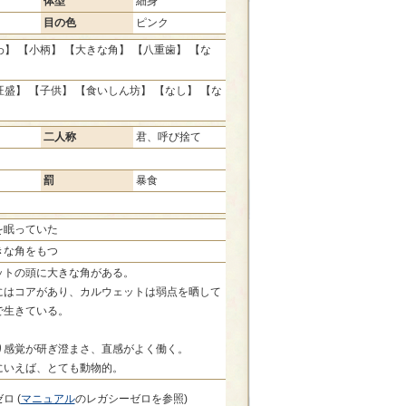
体型
細身
目の色
ピンク
】 【小柄】 【大きな角】 【八重歯】 【な
盛】 【子供】 【食いしん坊】 【なし】 【な
二人称
君、呼び捨て
罰
暴食
を眠っていた
きな角をもつ
ットの頭に大きな角がある。
にはコアがあり、カルウェットは弱点を晒して
で生きている。
り感覚が研ぎ澄まさ、直感がよく働く。
にいえば、とても動物的。
ロ (
マニュアル
のレガシーゼロを参照)