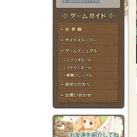
※ ID/パスワードを忘れた方
ア
ワ
ド
ー
レ
ド
ゲームガイド
ス
世界観
サイドストーリー
ゲームマニュアル
シナリオルール
アトリエルール
戦闘マニュアル
初めての方へ
お問い合わせ