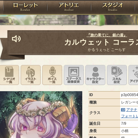
神殿
ローレット
アトリエ
raPartyProject
『旅の果てに、銀の盾』
カルウェット コーラ
かるうぇっと こーらす
シナリオ一覧
イラスト一覧
ボイス一覧
ステータス画像変更
キャラクター設
スキ
ID
p3p0085
種族
レガシー
アテナ
クラス
フォート
誕生日
7/9
身長
小柄