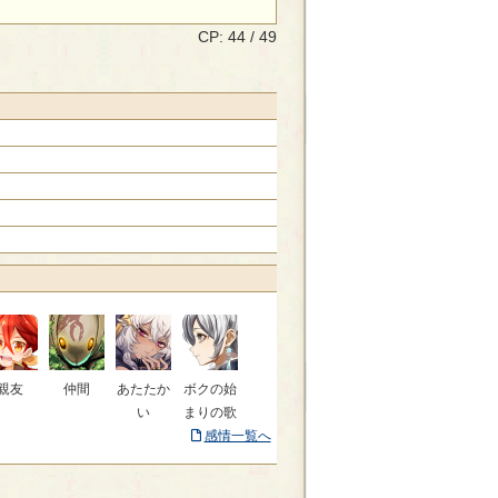
CP: 44 / 49
親友
仲間
あたたか
ボクの始
い
まりの歌
感情一覧へ