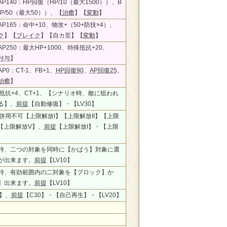
P140：HP回復（HP/10（最大1500））、B
P/50（最大50））、【
治癒
】【
変動
】
P165：命中+10、物攻+（50+防技×4）、
ク
】【
ブレイク
】【自カ至】【
変動
】
P250：最大HP+1000、特殊抵抗+20、
付与
】
P0：CT-1、FB+1、
HP回復90
、
AP回復25
、
治癒
】
、抵抗+4、CT+1、【シナリオ時、敵に狙われ
る】、
前提
【自動修復】・【LV30】
、併用不可【上限解放I】【上限解放II】【上限
】【上限解放V】、
前提
【上限解放I】・【上限
時、二つの対象を同時に【かばう】対象に選
が出来ます。
前提
【LV10】
時、有効範囲内の二対象を【ブロック】か
】出来ます。
前提
【LV10】
】、
前提
【C30】・【自己再生】・【LV20】