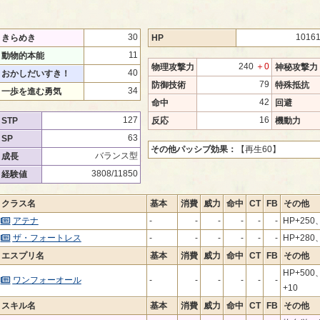
30
1016
きらめき
HP
11
動物的本能
240
＋0
物理攻撃力
神秘攻撃力
40
おかしだいすき！
79
防御技術
特殊抵抗
34
一歩を進む勇気
42
命中
回避
127
16
STP
反応
機動力
63
SP
その他パッシブ効果：
【再生60】
バランス型
成長
3808/11850
経験値
クラス名
基本
消費
威力
命中
CT
FB
その他
アテナ
-
-
-
-
-
-
HP+25
ザ・フォートレス
-
-
-
-
-
-
HP+280
エスプリ名
基本
消費
威力
命中
CT
FB
その他
HP+50
ワンフォーオール
-
-
-
-
-
-
+10
スキル名
基本
消費
威力
命中
CT
FB
その他