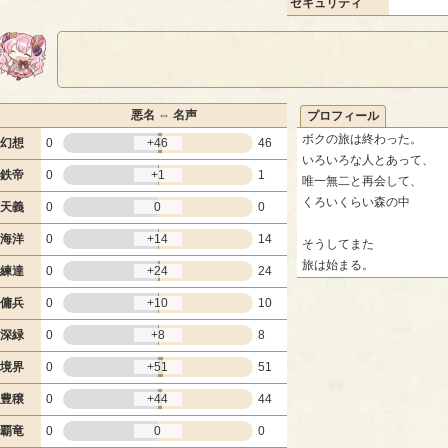
セキュリティ
悪名 ⇔ 名声
プロフィール
ボクの旅は終わった。
幻想
0
+46
46
いろいろな人とあって、
鉄帝
0
+1
1
唯一無二と再会して、
くろいくらい森の中
天義
0
0
0
海洋
0
+14
14
そうしてまた
旅は始まる。
練達
0
+24
24
傭兵
0
+10
10
深緑
0
+8
8
境界
0
+51
51
豊穣
0
+44
44
覇竜
0
0
0