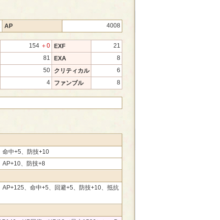
1
4008
AP
154
＋0
21
EXF
81
8
EXA
50
6
クリティカル
4
8
ファンブル
0、命中+5、防技+10
、AP+10、防技+8
0、AP+125、命中+5、回避+5、防技+10、抵抗