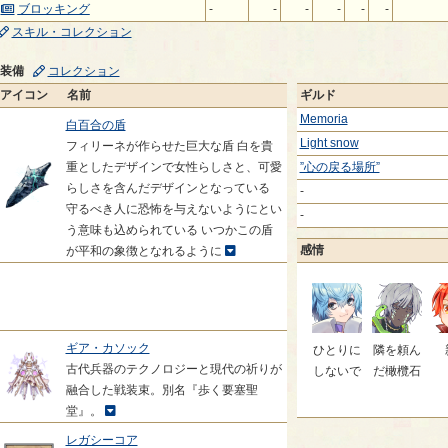
ブロッキング
-
-
-
-
-
-
スキル・コレクション
装備
コレクション
アイコン
名前
ギルド
Memoria
白百合の盾
Light snow
フィリーネが作らせた巨大な盾 白を貴
重としたデザインで女性らしさと、可愛
”心の戻る場所”
らしさを含んだデザインとなっている
-
守るべき人に恐怖を与えないようにとい
-
う意味も込められている いつかこの盾
感情
が平和の象徴となれるように
ギア・カソック
ひとりに
隣を頼ん
古代兵器のテクノロジーと現代の祈りが
しないで
だ橄欖石
融合した戦装束。別名『歩く要塞聖
堂』。
レガシーコア