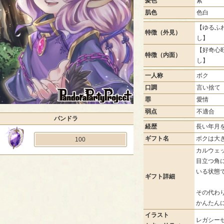
髪色
紫
肌色
色白
【ゆるふわ
特徴（外見）
し】
【好奇心旺
特徴（内面）
し】
一人称
ボク
口調
言い捨て
罪
愛情
弱点
不適合
パンドラ
経歴
長い年月
ギフト名
ボクは大
100
カルウェ
目立つ角
いる状態
ギフト詳細
その代わ
かんたん
イラスト
レガシーゼ