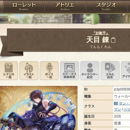
神殿
ローレット
アトリエ
raPartyProject
『好敵手』
天目 錬
てんもく れん
シナリオ一覧
イラスト一覧
ボイス一覧
ステータス画像変更
キャラクター設
スキ
ID
p3p0083
種族
ウォーカ
サン・
クラス
マン
/
ペ
誕生日
2/26
身長
普通