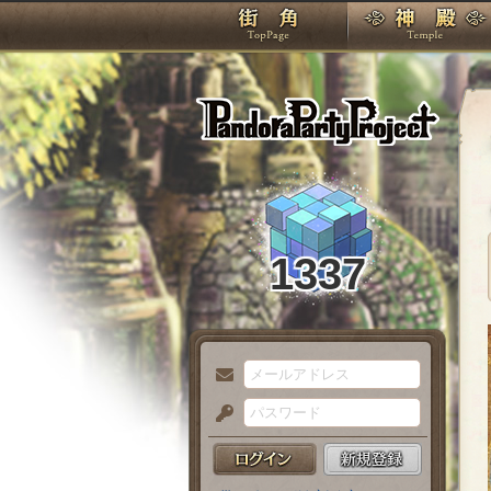
TOP
Pando
1337
メ
ー
パ
ル
ス