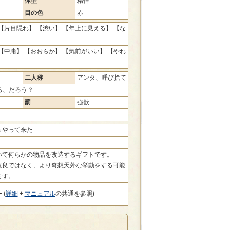
体型
精悼
目の色
赤
【片目隠れ】 【渋い】 【年上に見える】 【な
【中庸】 【おおらか】 【気前がいい】 【やれ
】
二人称
アンタ、呼び捨て
ろ、だろう？
罰
強欲
らやって来た
いて何らかの物品を改造するギフトです。
改良ではなく、より奇想天外な挙動をする可能
ます。
 (
詳細
+
マニュアル
の共通を参照)