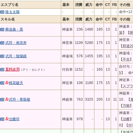
エスプリ名
基本
消費
威力
命中
CT
FB
その他
陰る太陽
-
-
-
-
-
-
命中+12
スキル名
基本
消費
威力
命中
CT
FB
その他
神遠単：
葬送曲・黒
神遠単
236
1480
185
13
1
策
】【
神至単：
式符・相克斧
神至単
1109
5280
175
13
1
【
邪道2
神遠域：
式符・陰陽鏡
神遠域
576
1455
195
13
1
【
不吉
自付与：A
五行占刃
付自単
1152
-
165
13
1
（デミ・セレクト）
5
】、命
神近単：A
桜花破天
神近単
106
1180
175
15
1
【
スプラ
神超単：
式符・青龍槍
神超単
763
3325
205
13
11
10、【
鬼
【
万能
神遠単：
治癒符
神遠単
978
-
-
13
1
【
治癒
0】【
付
【
充填7