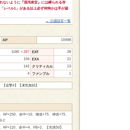
れないように『混沌肯定』には縛られる存
や「レベル1」がある以上必ず何時かは手が届
→ 公認設定一覧
2
10498
AP
1180
＋267
28
EXF
104
21
EXA
142
13
クリティカル
4
1
ファンブル
】
【追撃4】
【凍気無効】
0、AP+250、命中+10、物攻+75、神攻+75、
B-2
0、AP+110、命中+4、FB+2、【充填50】