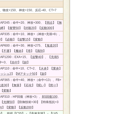
、物攻+150、神攻+150、反応-40、CT+7
AP245：命中+20、神攻+300、【
弱点
】【
無
呪縛
】【
復讐50
】【
封殺20
】【
反動300
】
AP335：命中+10、神攻+（神攻+充填×8）、
0
】【
必殺
】【
追撃15
】【
変動
】
AP600：命中+30、神攻+275、【
鬼道20
】
】【
不運
】【
魔凶
】【
塔
】【
識別
】
P1200：EXA+15、【
追撃40
】、【
充填5
中+3、【
自付
】【
副
】
P110：命中+10、CT+2、【
火炎
】【
業炎
】
ッシュ2
】【
Mアタック50
】【
副
】
AP365：命中+40、神攻+（命中×13）、FB+
道30
】【
無策
】【
石化
】【
呪い
】【
怒り
】
】【
変動
】
AP310：HP回復（神攻×3）、
BS回復100
、
】【
光輝50
】【防御技術+30】【特殊抵抗+3
与
】【
変動
】【
反動200
】
5
】、
前提
【C55】・【高速充填】・【LV5