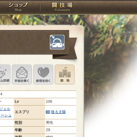
スタジオ
ショップ
闘技場
定
ル設定
アイテム詳細
手紙を書く
このキャラクターに感情を抱く
領地を見る
64
ー
Lv
106
ジェル
エスプリ
陰る太陽
リーシュ
性別
男性
年齢
29