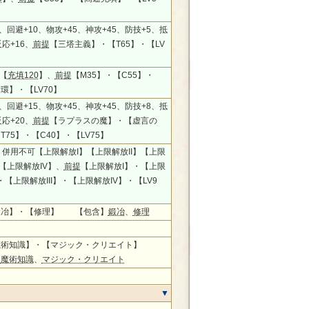
0、回避+10、物攻+45、神攻+45、防技+5、抵
応+16、
前提
【三塔主義】・【T65】・【LV
、【
充填120
】、
前提
【M35】・【C55】・
環】・【LV70】
5、回避+15、物攻+45、神攻+45、防技+8、抵
応+20、
前提
【ラプラスの魔】・【虚言の
T75】・【C40】・【LV75】
0、併用不可【上限解放I】【上限解放II】【上限
】【上限解放IV】、
前提
【上限解放I】・【上限
・【上限解放III】・【上限解放IV】・【LV9
鍛冶】・【修理】 【包含】
鍛冶
、
修理
魔術知識】・【マジック・クリエイト】
】
魔術知識
、
マジック・クリエイト