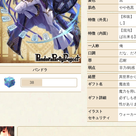
髪色
黒
肌色
やや色黒
【和装】 
特徴（外見）
し】
【混沌】 
特徴（内面）
ば出来る
一人称
俺
口調
だな、だ
罪
忍耐
弱点
非力/鈍感
パンドラ
経歴
異世界か
38
ギフト名
魔改造
魔力を用
ギフト詳細
必ずしも
性があり
イラスト
ウォーカー
セキュリティ