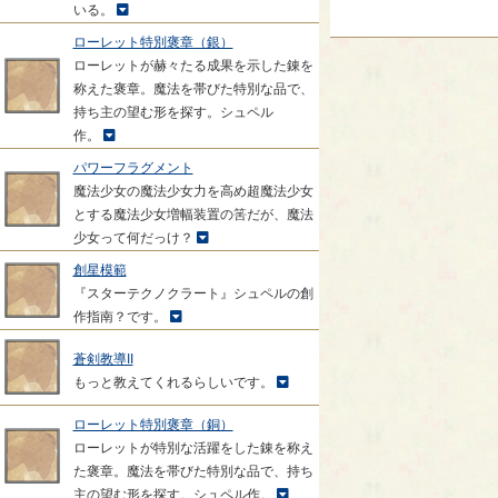
いる。
ローレット特別褒章（銀）
ローレットが赫々たる成果を示した錬を
称えた褒章。魔法を帯びた特別な品で、
持ち主の望む形を探す。シュペル
作。
パワーフラグメント
魔法少女の魔法少女力を高め超魔法少女
とする魔法少女増幅装置の筈だが、魔法
少女って何だっけ？
創星模範
『スターテクノクラート』シュペルの創
作指南？です。
蒼剣教導II
もっと教えてくれるらしいです。
ローレット特別褒章（銅）
ローレットが特別な活躍をした錬を称え
た褒章。魔法を帯びた特別な品で、持ち
主の望む形を探す。シュペル作。