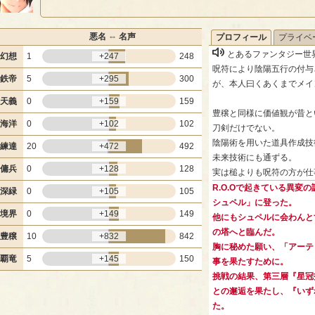
悪名 ⇔ 名声
プロフィール
プライベ
とあるファンタジー世
幻想
1
+247
248
呪符により陰陽五行の付与
鉄帝
5
+295
300
が、本人曰くあくまでメイ
天義
0
+159
159
豊穣と同様に価値観が昔と
海洋
0
+102
102
刀剣だけでない。
陰陽術を用いた道具作成技
練達
20
+472
492
未来技術にも通ずる。
傭兵
0
+128
128
実は槌よりも呪符の方が仕
R.O.Oで起きている異変
深緑
0
+105
105
シュペル」に登った。
境界
0
+149
149
他にもシュペルに会わんと
の塔へと臨んだ。
豊穣
10
+832
842
胸に秘めた願い、「アーテ
覇竜
5
+145
150
事を果たすために。
挑戦の結果、第三層『星冠
との邂逅を果たし、『いず
た。