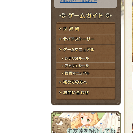
※ ID/パスワードを忘れた方
ア
ワ
ド
ー
レ
ド
ゲームガイド
ス
世界観
サイドストーリー
ゲームマニュアル
シナリオルール
アトリエルール
戦闘マニュアル
初めての方へ
お問い合わせ