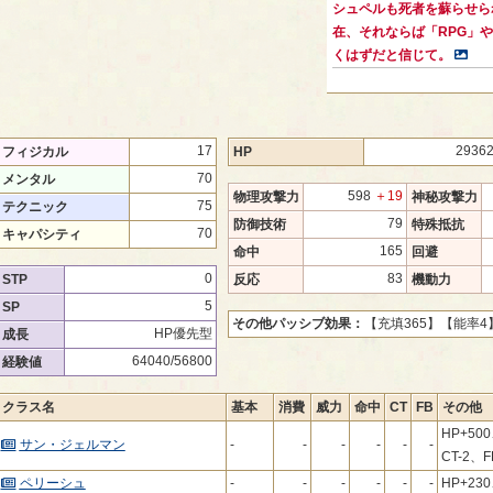
シュペルも死者を蘇らせら
在、それならば「RPG」
くはずだと信じて。
17
2936
フィジカル
HP
70
メンタル
598
＋19
物理攻撃力
神秘攻撃力
75
テクニック
79
防御技術
特殊抵抗
70
キャパシティ
165
命中
回避
0
83
STP
反応
機動力
5
SP
その他パッシブ効果：
【充填365】
【能率4
HP優先型
成長
64040/56800
経験値
クラス名
基本
消費
威力
命中
CT
FB
その他
HP+50
サン・ジェルマン
-
-
-
-
-
-
CT-2、F
ペリーシュ
-
-
-
-
-
-
HP+23