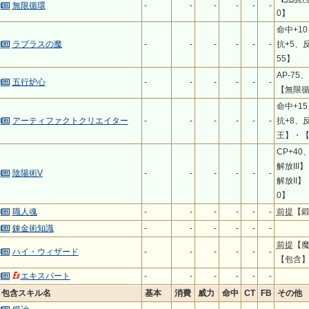
無限循環
-
-
-
-
-
-
0】
命中+1
ラプラスの魔
-
-
-
-
-
-
抗+5、反
55】
AP-75
五行炉心
-
-
-
-
-
-
【無限循
命中+1
アーティファクトクリエイター
-
-
-
-
-
-
抗+8、反
王】・【
CP+4
解放III
陰陽術V
-
-
-
-
-
-
解放II】
0】
職人魂
-
-
-
-
-
-
前提
【
錬金術知識
-
-
-
-
-
-
前提
【
ハイ・ウィザード
-
-
-
-
-
-
【包含
エキスパート
-
-
-
-
-
-
包含スキル名
基本
消費
威力
命中
CT
FB
その他