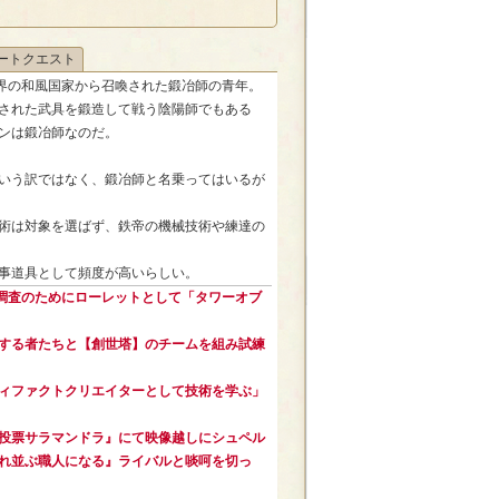
ートクエスト
界の和風国家から召喚された鍛冶師の青年。
された武具を鍛造して戦う陰陽師でもある
ンは鍛冶師なのだ。
いう訳ではなく、鍛冶師と名乗ってはいるが
術は対象を選ばず、鉄帝の機械技術や練達の
事道具として頻度が高いらしい。
の調査のためにローレットとして「タワーオブ
する者たちと【創世塔】のチームを組み試練
ィファクトクリエイターとして技術を学ぶ」
投票サラマンドラ』にて映像越しにシュペル
れ並ぶ職人になる』ライバルと啖呵を切っ