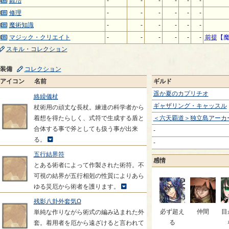
鍛冶
-
-
-
-
-
-
修理
-
-
-
-
-
-
魔術知識
-
-
-
-
-
-
マジック・クリエイト
-
-
-
-
-
-
前提
【
スキル・コレクション
装備
コレクション
アイコン
名前
ギルド
遥か夏のカプリチオ
絡繰儀杖
ギャザリング・キャッスル
杖術用の頑丈な長杖。練達の科学者から
着想を得たらしく、式符で生成する盾と
＜六天覇道＞独立島アーカ
合体する事で斧としても扱う事が出来
-
る。
-
五行結界符
感情
とある術者によって作製された術符。不
可視の結界が五行相剋の性質によりあら
ゆる災厄から術者を護ります。
残影八卦外套気Ω
必ず超え
仲間
目
単純な作りながら術式の編み込まれた外
る
套。着用者を厄から遠ざけると言われて