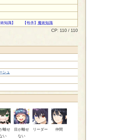
魔術知識】 【包含】
魔術知識
CP: 110 / 110
ーシュ
が離せ
目が離せ
リーダー
仲間
ない
ない