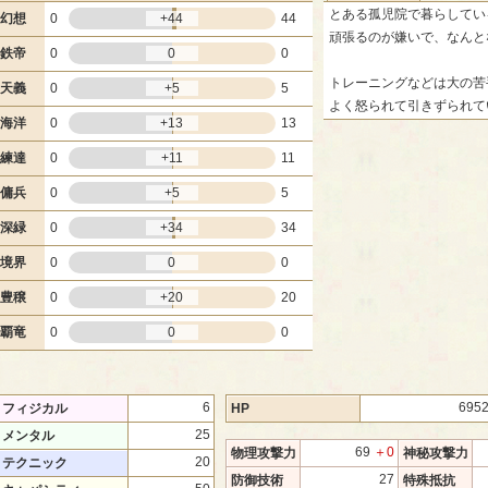
とある孤児院で暮らしてい
幻想
0
+44
44
頑張るのが嫌いで、なんと
鉄帝
0
0
0
トレーニングなどは大の苦
天義
0
+5
5
よく怒られて引きずられて
海洋
0
+13
13
練達
0
+11
11
傭兵
0
+5
5
深緑
0
+34
34
境界
0
0
0
豊穣
0
+20
20
覇竜
0
0
0
6
695
フィジカル
HP
25
メンタル
69
＋0
物理攻撃力
神秘攻撃力
20
テクニック
27
防御技術
特殊抵抗