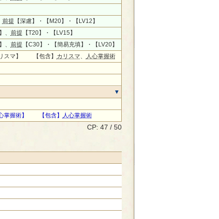
、
前提
【深慮】・【M20】・【LV12】
】、
前提
【T20】・【LV15】
】、
前提
【C30】・【簡易充填】・【LV20】
リスマ】 【包含】
カリスマ
、
人心掌握術
心掌握術】 【包含】
人心掌握術
CP: 47 / 50