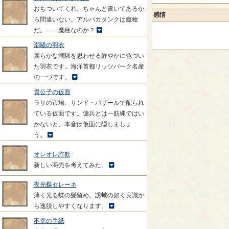
おちついてくれ、ちゃんと書いてあるか
感情
ら間違いない。アルパカタンクは魔種
だ。……魔種なのか？
潮騒の羽衣
麗らかな潮騒を思わせる鮮やかに色づい
た羽衣です。海洋首都リッツパーク名産
の一つです。
貴公子の仮面
ラサの市場、サンド・バザールで配られ
ている仮面です。傭兵とは一筋縄ではい
かないと、本音は仮面に隠しましょ
う。
オレオレ詐欺
新しい商売を考えてみた。
夜光蝶セレーネ
薄く光る蝶の髪留め。誘蛾の如く良識か
ら逸脱しやすくなります。
不幸の手紙