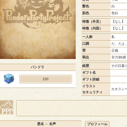
髪色
白
肌色
色白
特徴（外見）
【なし】 
特徴（内面）
【なし】 
一人称
私
口調
だ、だよ
罪
正義
弱点
非力/鈍感
経歴
その日暮
パンドラ
ギフト名
100
ギフト詳細
イラスト
カオスシー
セキュリティ
悪名 ⇔ 名声
プロフィール