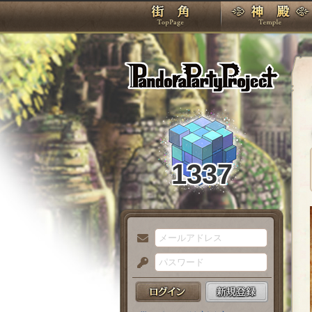
TOP
Pando
1337
メ
ー
パ
ル
ス