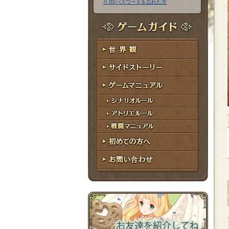
※ ID/パスワードを忘れた方
ア
ワ
ド
ー
レ
ド
ゲームガイド
ス
世界観
サイドストーリー
ゲームマニュアル
シナリオルール
アトリエルール
戦闘マニュアル
初めての方へ
お問い合わせ