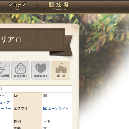
スタジオ
ショップ
闘技場
ーリア
定
ル設定
アイテム詳細
手紙を書く
このキャラクターに感情を抱く
領地を見る
81
ード
Lv
39
ュ・ア
ホーリー
エスプリ
ムーンライト
性別
不明
年齢
20