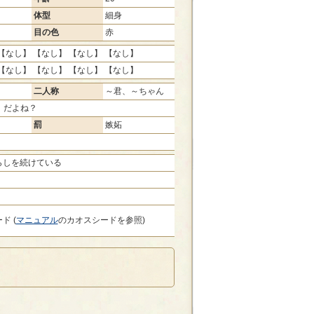
体型
細身
目の色
赤
【なし】 【なし】 【なし】 【なし】
【なし】 【なし】 【なし】 【なし】
二人称
～君、～ちゃん
、だよね？
罰
嫉妬
らしを続けている
ド (
マニュアル
のカオスシードを参照)