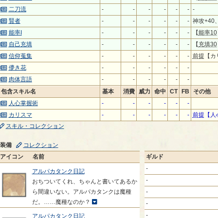
二刀流
-
-
-
-
-
-
-
賢者
-
-
-
-
-
-
神攻+40
能率I
-
-
-
-
-
-
【
能率10
自己充填
-
-
-
-
-
-
【
充填30
信仰蒐集
-
-
-
-
-
-
前提
【カ
儚き花
-
-
-
-
-
-
肉体言語
-
-
-
-
-
-
包含スキル名
基本
消費
威力
命中
CT
FB
その他
人心掌握術
-
-
-
-
-
-
カリスマ
-
-
-
-
-
-
前提
【人
スキル・コレクション
装備
コレクション
アイコン
名前
ギルド
-
アルパカタンク日記
-
おちついてくれ、ちゃんと書いてあるか
ら間違いない。アルパカタンクは魔種
-
だ。……魔種なのか？
-
-
アルパカタンク日記