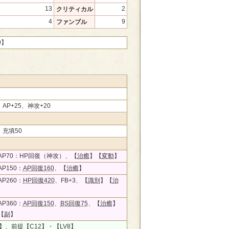
13
2
クリティカル
4
9
ファンブル
0】
、AP+25、神攻+20
、充填50
AP70：HP回復（神攻）、【
治癒
】【
変動
】
P150：
AP回復160
、【
治癒
】
P260：
HP回復420
、FB+3、【
識別
】【
治
P360：
AP回復150
、
BS回復75
、【
治癒
】
【
副
】
】、
前提
【C12】・【LV8】