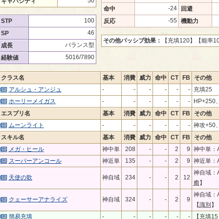
50
キャパシティ
-24
命中
回避
100
-55
STP
反応
機動力
46
SP
その他パッシブ効果：
【充填120】
【能率1
バランス型
成長
5016/7890
経験値
クラス名
基本
消費
威力
命中
CT
FB
その他
アルシュ・アンジュ
-
-
-
-
-
-
充填25
ホーリーメイガス
-
-
-
-
-
-
HP+250
エスプリ名
基本
消費
威力
命中
CT
FB
その他
ムーンライト
-
-
-
-
-
-
神攻+50
スキル名
基本
消費
威力
命中
CT
FB
その他
メガ・ヒール
神中単
208
-
-
2
9
神中単：
スーパーアンコール
神近単
135
-
-
2
9
神近単：A
神自域：A
天使の歌
神自域
234
-
-
2
12
癒
】
神自域：A
クェーサーアナライズ
神自域
324
-
-
2
9
【
識別
】
簡易充填
-
-
-
-
-
-
【
充填15