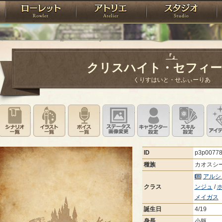
神殿
ローレット
アトリエ
raPartyProject
『』
クリスハイト・セフィ
くりすはいと・せふぃーりあ
シナリオ一覧
イラスト一覧
ボイス一覧
ステータス画像変更
キャラクター設
スキ
ID
p3p0077
種族
カオスシ
アルシ
クラス
ンジュ
/
メイガス
誕生日
4/19
身長
小躯