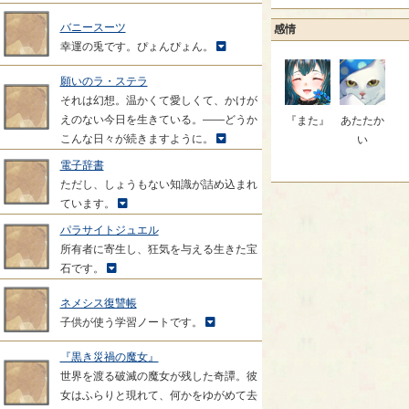
バニースーツ
感情
幸運の兎です。ぴょんぴょん。
願いのラ・ステラ
それは幻想。温かくて愛しくて、かけが
えのない今日を生きている。――どうか
『また』
あたたか
こんな日々が続きますように。
い
電子辞書
ただし、しょうもない知識が詰め込まれ
ています。
パラサイトジュエル
所有者に寄生し、狂気を与える生きた宝
石です。
ネメシス復讐帳
子供が使う学習ノートです。
『黒き災禍の魔女』
世界を渡る破滅の魔女が残した奇譚。彼
女はふらりと現れて、何かをゆがめて去