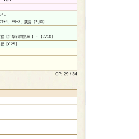
B+1
T+4、FB+3、
前提
【乱調】
前提
【狙撃戦闘熟練I】・【LV10】
前提
【C25】
CP: 29 / 34