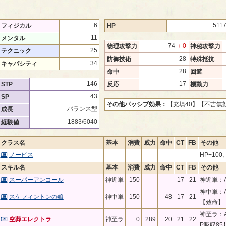
6
511
フィジカル
HP
11
メンタル
74
＋0
物理攻撃力
神秘攻撃力
25
テクニック
28
防御技術
特殊抵抗
34
キャパシティ
28
命中
回避
146
17
STP
反応
機動力
43
SP
その他パッシブ効果：
【充填40】
【不吉無
バランス型
成長
1883/6040
経験値
クラス名
基本
消費
威力
命中
CT
FB
その他
ノービス
-
-
-
-
-
-
HP+100
スキル名
基本
消費
威力
命中
CT
FB
その他
スーパーアンコール
神近単
150
-
-
17
21
神近単：A
神中単：A
スケフィントンの娘
神中単
150
-
48
17
21
【
致命
】
神至ラ：A
空葬エレクトラ
神至ラ
0
289
20
21
22
P吸収85