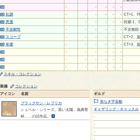
-
-
-
-
-
乱調
-
-
-
-
-
-
CT+1、F
悪運
-
-
-
-
-
-
回避-1、C
不吉耐性
-
-
-
-
-
-
不吉無効
スコープ
-
-
-
-
-
-
CT+2、
幸運
-
-
-
-
-
-
CT+3、
-
-
-
-
-
-
-
-
-
-
-
-
-
-
-
-
-
-
スキル・コレクション
装備
コレクション
アイコン
名前
ギルド
形なき宇宙船
ブラックサン・レプリカ
ギャザリング・キャッスル
シュペル・シリーズ。黒い太陽。偽典聖
杯……の試作品。
-
-
-
-