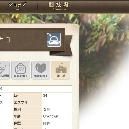
スタジオ
ショップ
闘技場
ナ
定
ル設定
アイテム詳細
手紙を書く
このキャラクターに感情を抱く
領地を見る
96
ー
Lv
34
ス
エスプリ
性別
女性
年齢
Unknown
体型
細身