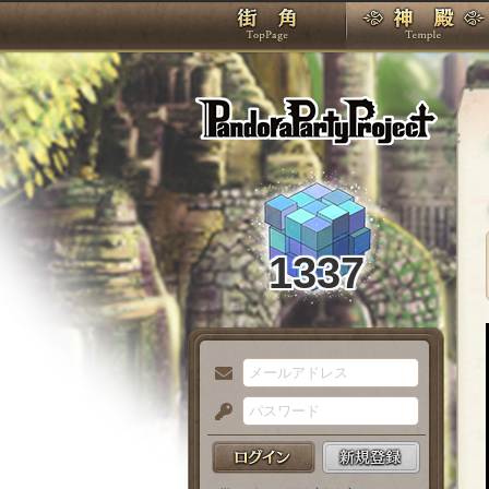
TOP
Pando
1337
メ
ー
パ
ル
ス