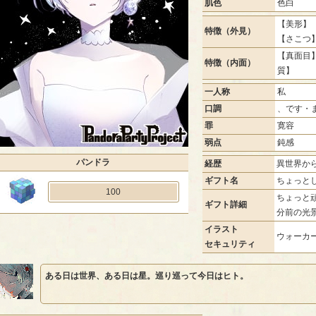
肌色
色白
【美形】 
特徴（外見）
【さこつ
【真面目】
特徴（内面）
質】
一人称
私
口調
、です・
罪
寛容
弱点
鈍感
パンドラ
経歴
異世界か
ギフト名
ちょっと
100
ちょっと
ギフト詳細
分前の光
イラスト
ウォーカー
セキュリティ
ある日は世界、ある日は星。巡り巡って今日はヒト。