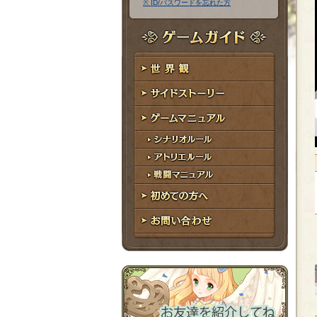
※ ID/パスワードを忘れた方
ア
ワ
ド
ー
レ
ド
ゲームガイド
ス
世界観
サイドストーリー
ゲームマニュアル
シナリオルール
アトリエルール
戦闘マニュアル
初めての方へ
お問い合わせ