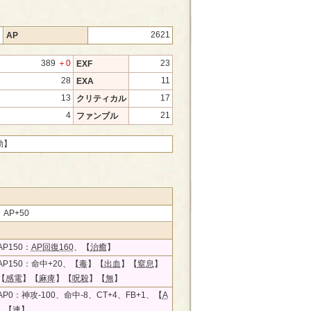
7
2621
AP
389
＋0
23
EXF
28
11
EXA
13
17
クリティカル
4
21
ファンブル
効】
、AP+50
P150：
AP回復160
、【
治癒
】
P150：命中+20、【
毒
】【
出血
】【
窒息
】
【
感電
】【
麻痺
】【
呪殺
】【
無
】
P0：神攻-100、命中-8、CT+4、FB+1、【
A
】【
連
】