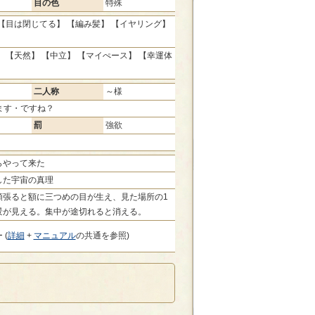
目の色
特殊
【目は閉じてる】 【編み髪】 【イヤリング】
】
 【天然】 【中立】 【マイぺース】 【幸運体
二人称
～様
ます・ですね？
罰
強欲
らやって来た
した宇宙の真理
頑張ると額に三つめの目が生え、見た場所の1
景が見える。集中が途切れると消える。
 (
詳細
+
マニュアル
の共通を参照)