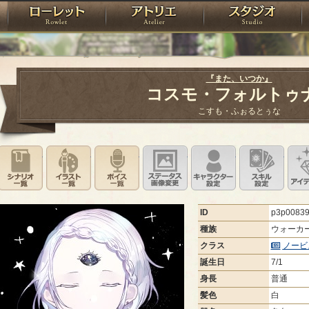
神殿
ローレット
アトリエ
raPartyProject
『また、いつか』
コスモ・フォルトゥ
こすも・ふぉるとぅな
シナリオ一覧
イラスト一覧
ボイス一覧
ステータス画像変更
キャラクター設
スキ
ID
p3p0083
種族
ウォーカ
クラス
ノービ
誕生日
7/1
身長
普通
髪色
白