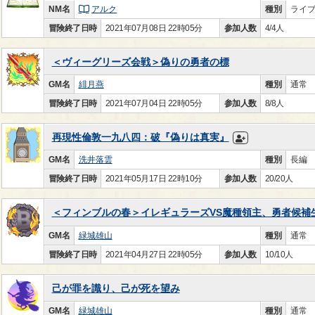
NM名
アルク
種別
ライ
冒険終了日時
2021年07月08日 22時05分
参加人数
4/4人
＜ヴィーグリーズ会戦＞偽りの勇者の標
GM名
緋月燕
種別
通常
冒険終了日時
2021年07月04日 22時05分
参加人数
8/8人
再現性倫敦一九八四：破『偽りは真実』
GM名
洗井落雲
種別
長編
冒険終了日時
2021年05月17日 22時10分
参加人数
20/20人
＜フィンブルの春＞イレギュラーズVS魔種領主、勇者候補
GM名
緑城雄山
種別
通常
冒険終了日時
2021年04月27日 22時05分
参加人数
10/10人
己が罪を識り、己が死を望み
GM名
緑城雄山
種別
通常