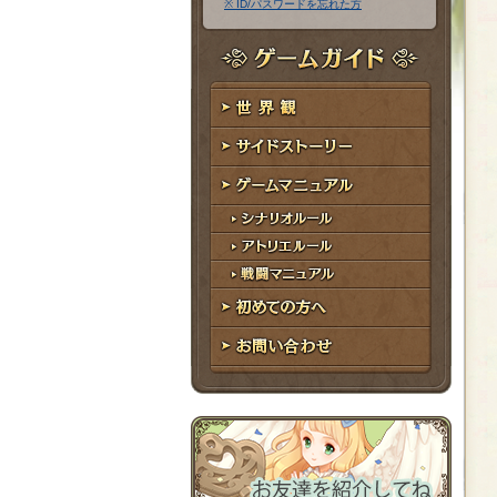
※ ID/パスワードを忘れた方
ア
ワ
ド
ー
レ
ド
ゲームガイド
ス
世界観
サイドストーリー
ゲームマニュアル
シナリオルール
アトリエルール
戦闘マニュアル
初めての方へ
お問い合わせ