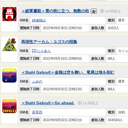
＜総軍鏖殺＞雪の街に立つ、無数の柱
Lv:20以上
GM名
緑城雄山
種別
通常
冒険終了日時
2022年09月30日 22時15分
参加人数
10/10人
再現性アーカム：ユゴスの招集
NM名
にゃあら
種別
カジ
冒険終了日時
2022年09月10日 22時05分
参加人数
6/6人
＜Stahl Gebrull＞金狼は空を舞い、竜尾は地を刻む
GM名
ふみの
種別
通常
冒険終了日時
2022年09月02日 22時23分
参加人数
8/8人
＜Stahl Gebrull＞Go ahead.
Lv:30以上
GM名
茶零四
種別
決戦
冒険終了日時
2022年09月02日 22時21分
参加人数
104/104人