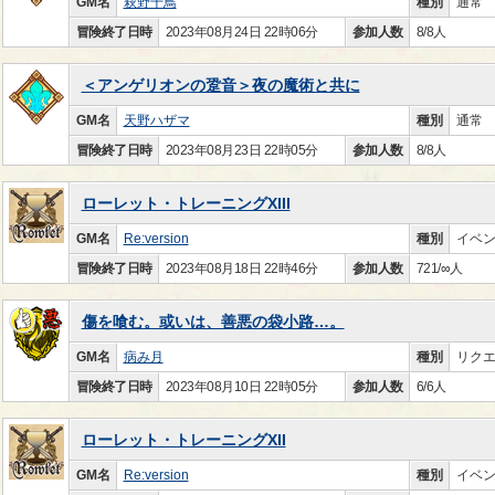
GM名
萩野千鳥
種別
通常
冒険終了日時
2023年08月24日 22時06分
参加人数
8/8人
＜アンゲリオンの跫音＞夜の魔術と共に
GM名
天野ハザマ
種別
通常
冒険終了日時
2023年08月23日 22時05分
参加人数
8/8人
ローレット・トレーニングXIII
GM名
Re:version
種別
イベ
冒険終了日時
2023年08月18日 22時46分
参加人数
721/∞人
傷を喰む。或いは、善悪の袋小路…。
GM名
病み月
種別
リク
冒険終了日時
2023年08月10日 22時05分
参加人数
6/6人
ローレット・トレーニングXII
GM名
Re:version
種別
イベ