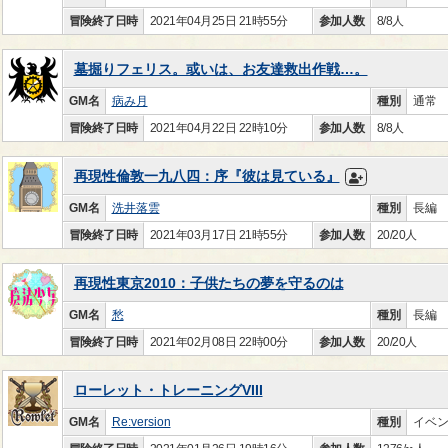
冒険終了日時
2021年04月25日 21時55分
参加人数
8/8人
墓掘りフェリス。或いは、お友達救出作戦…。
GM名
病み月
種別
通常
冒険終了日時
2021年04月22日 22時10分
参加人数
8/8人
再現性倫敦一九八四：序『彼は見ている』
GM名
洗井落雲
種別
長編
冒険終了日時
2021年03月17日 21時55分
参加人数
20/20人
再現性東京2010：子供たちの夢を守るのは
GM名
愁
種別
長編
冒険終了日時
2021年02月08日 22時00分
参加人数
20/20人
ローレット・トレーニングVIII
GM名
Re:version
種別
イベ