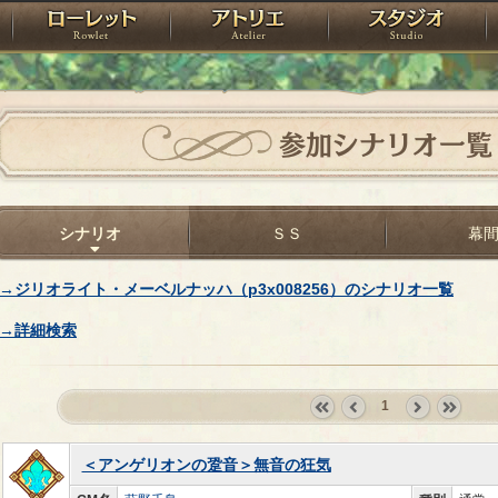
神殿
ローレット
アトリエ
raPartyProject
参加シナリオ一覧
シナリオ
ＳＳ
幕
→ジリオライト・メーベルナッハ（p3x008256）のシナリオ一覧
→詳細検索
1
«
‹
next
last
first
prev
›
»
＜アンゲリオンの跫音＞無音の狂気