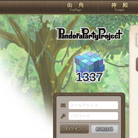
TOP
Pando
1337
メ
ー
パ
ル
ス