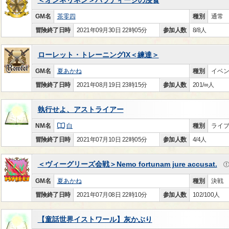
GM名
茶零四
種別
通常
冒険終了日時
2021年09月30日 22時05分
参加人数
8/8人
ローレット・トレーニングIX＜練達＞
GM名
夏あかね
種別
イベ
冒険終了日時
2021年08月19日 23時15分
参加人数
201/∞人
執行せよ、アストライアー
NM名
白
種別
ライ
冒険終了日時
2021年07月10日 22時05分
参加人数
4/4人
＜ヴィーグリーズ会戦＞Nemo fortunam jure accusat.
GM名
夏あかね
種別
決戦
冒険終了日時
2021年07月08日 22時10分
参加人数
102/100人
【童話世界イストワール】灰かぶり