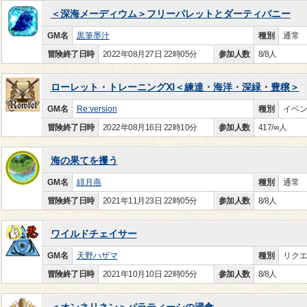
＜深海メーディウム＞フリーパレットとダーティバニー
GM名
黒筆墨汁
種別
通常
冒険終了日時
2022年08月27日 22時05分
参加人数
8/8人
ローレット・トレーニングⅪ＜練達・海洋・深緑・豊穣＞
GM名
Re:version
種別
イベ
冒険終了日時
2022年08月16日 22時10分
参加人数
417/∞人
海の果てを攫う
GM名
緋月燕
種別
通常
冒険終了日時
2021年11月23日 22時05分
参加人数
8/8人
ワイルドチェイサー
GM名
天野ハザマ
種別
リク
冒険終了日時
2021年10月10日 22時05分
参加人数
8/8人
＜オンネリネン＞パラティーシの浸食