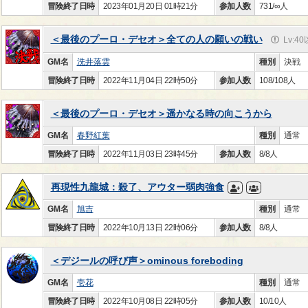
冒険終了日時
2023年01月20日 01時21分
参加人数
731/∞人
＜最後のプーロ・デセオ＞全ての人の願いの戦い
Lv:4
GM名
洗井落雲
種別
決戦
冒険終了日時
2022年11月04日 22時50分
参加人数
108/108人
＜最後のプーロ・デセオ＞遥かなる時の向こうから
GM名
春野紅葉
種別
通常
冒険終了日時
2022年11月03日 23時45分
参加人数
8/8人
再現性九龍城：殺了、アウター弱肉強食
GM名
旭吉
種別
通常
冒険終了日時
2022年10月13日 22時06分
参加人数
8/8人
＜デジールの呼び声＞ominous foreboding
GM名
壱花
種別
通常
冒険終了日時
2022年10月08日 22時05分
参加人数
10/10人