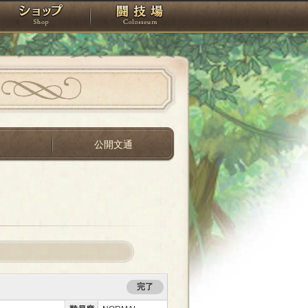
スタジオ
ショップ
闘技場
間
公開文通
完了