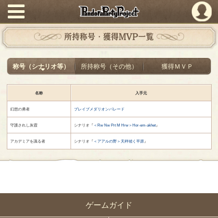
PandoraPartyProject
所持称号・獲得MVP一覧
称号（シナリオ等）
所持称号（その他）
獲得ＭＶＰ
名称
入手元
幻想の勇者
ブレイブメダリオンパレード
守護されし灰霞
シナリオ『
＜Rw Nw Prt M Hrw＞Hor-em-akhet
』
アカデミアを識る者
シナリオ『
＜アアルの野＞天秤傾く平原
』
ゲームガイド