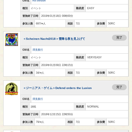
GM名
Re:version
種別
イベント
難易度
EASY
冒険終了日時
2019年01月18日 00時00分
参加人数
697/∞人
相談
7日
参加費
50RC
完了
＜Scheinen Nacht2018＞雪降る夜を見上げて
GM名
澤見夜行
種別
イベント
難易度
VERYEASY
冒険終了日時
2019年01月09日 22時15分
参加人数
34/∞人
相談
7日
参加費
50RC
完了
＜ジーニアス・ゲイム＞Defend orders the Luxion
GM名
澤見夜行
種別
決戦
難易度
NORMAL
冒険終了日時
2018年12月15日 22時50分
参加人数
79/∞人
相談
7日
参加費
50RC