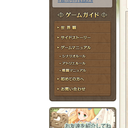
※ ID/パスワードを忘れた方
ア
ワ
ド
ー
レ
ド
ゲームガイド
ス
世界観
サイドストーリー
ゲームマニュアル
シナリオルール
アトリエルール
戦闘マニュアル
初めての方へ
お問い合わせ