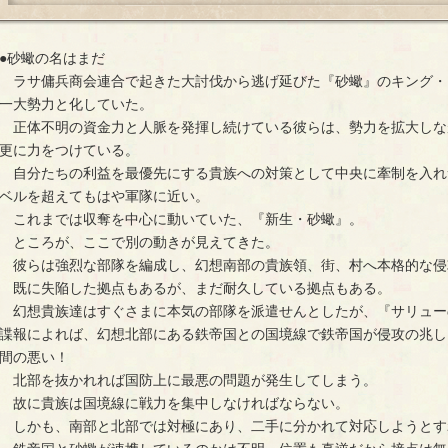
●砂蠍の名はまだ
ラサ傭兵商会連合で起きた大討伐から逃げ延びた『砂蠍』のキング・
一大勢力と化していた。
正体不明の資金力と人脈を発揮し続けている彼らは、勢力を拡大しな
更に力をつけている。
自分たちの利益を最優先にする貴族への対策として中央に牽制を入れ
ベルを超えてもはや軍隊に近い。
これまでは収奪を中心に動いていた、『新生・砂蠍』。
ところが、ここで別の動きが見えてきた。
彼らは強烈な部隊を編成し、幻想南部の貴族領、街、村へ本格的な侵
既に失陥した拠点もあるが、まだ耐久している拠点もある。
幻想貴族達はすぐさまに本気の部隊を派遣せんとしたが、『サリュー
諜報によれば、幻想北部にある鉄帝国との国境線で鉄帝国が侵攻の兆し
間の悪い！
北部を抜かれれば国防上に最悪の問題が発生してしまう。
故に貴族は国境線に戦力を集中しなければならない。
しかも、南部と北部では対極にあり、二手に分かれて対応しようとす