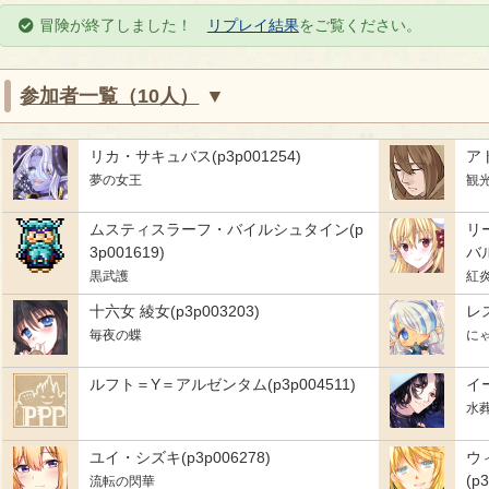
冒険が終了しました！
リプレイ結果
をご覧ください。
参加者一覧（10人）
リカ・サキュバス(p3p001254)
アト
夢の女王
観
ムスティスラーフ・バイルシュタイン(p
リ
3p001619)
バル
黒武護
紅
十六女 綾女(p3p003203)
レス
毎夜の蝶
に
ルフト＝Y＝アルゼンタム(p3p004511)
イ
水
ユイ・シズキ(p3p006278)
ウ
(p
流転の閃華