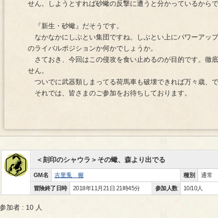
せん。しようとすれば砂蠍の反撃に遭うと分かっているから
『新生・砂蠍』だそうです。
なかなかにしぶとい集団ですね。しぶとい上にパワーアップ
のライバルポジションか何かでしょうか。
さておき、今回はこの侵攻を食い止めるのが目的です。徹底
せん。
ついでに武器類しまってる荷馬車も破壊できれば万々歳、で
それでは、皆さまのご参加をお待ちしております。
＜刻印のシャウラ＞その蠍、森より出でる
GM名
古里兎 握
種別
通常
冒険終了日時
2018年11月21日 21時45分
参加人数
10/10人
参加者 : 10 人