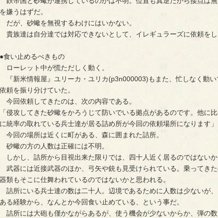
鉄帝国と砂蠍が連携しているのかは不明。位置も真逆だから接点は無
を嫌うはずだ。
だが、砂蠍を無視するわけにはいかない。
貴族達は自分達では対応できないとして、イレギュラーズに依頼をし
●食い止めるべきもの
ローレット中が慌ただしく動く。
『新米情報屋』ユリーカ・ユリカ(p3n000003)もまた、忙しなく
依頼を振り分けていた。
今回依頼してきたのは、次の内容である。
「侵攻してきた砂蠍をかろうじて防いでいる拠点があるのです。他に比
に統率の取れている兵士達が居る詰め所が今回の依頼場所になります」
今回の場所は近くに町がある、森に囲まれた詰所。
砂蠍の方の人数は正確には不明。
しかし、詰所から目視出来た限りでは、四十人近く居るのではないか
武器には近接武器のほか、弓矢や銃も見受けられている。乗ってきた
器類もそこに仕舞われているのではないかと思われる。
詰所にいる兵士達の数は二十人。辺境であるために人数は少ないが、
ある経験から、なんとか今回食い止めている、という事だ。
詰所には大砲も僅かながらあるが、使う機会が少ないからか、弾の数