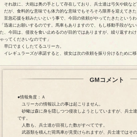
それ故に、大砲は奥の手として存在しており、兵士達は弓矢や銃など
だが、食料的な意味でも体力的な意味でもそろそろ限界を迎えてきた
至急応援を頼みたいという事で、今回の依頼がやってたきたというわ
「迅速にお願いするのです。馬車もありますので、もし移動手段がない
た、今回は、侵攻を食い止めるのが目的ではありますが、繰り返すわけ
ゃってくださいなのです」
早口でまくしたてるユリーカ。
イレギュラーズが承諾すると、彼女は次の依頼を振り分けるために移
GMコメント
●情報角度：Ａ
ユリーカの情報以上の事は起こりません。
砂蠍は森に身を隠しつつ侵攻しようとしていますが、兵士達
です。
人数も、兵士達が目視した数がすべてです。
武器類を積んだ荷馬車が見受けられますが、兵士達ではその