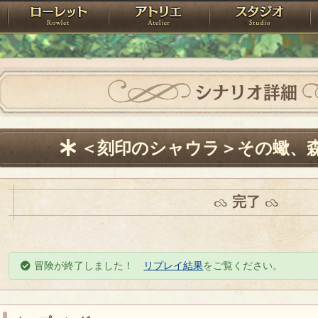
神殿
ローレット
アトリエ
raPartyProject
シナリオ詳細
＜刻印のシャウラ＞その蠍、
完了
冒険が終了しました！
リプレイ結果
をご覧ください。