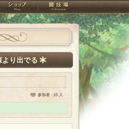
スタジオ
ショップ
闘技場
森より出でる
参加者 : 10 人