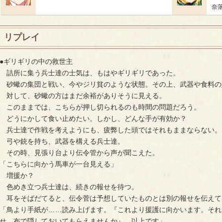
奈
リプレイ
●ギリギリの中の救世主
詰所に集う兵士達の士気は、もはやギリギリであった。
砂蠍の集団と戦い、今やジリ貧のような状態。その上、武器や食料の
対して、砂蠍の方はまだ余裕がありそうに見える。
このままでは、こちらが押し切られるのも時間の問題だろう。
どうにかして食い止めたい。しかし、どんな手が有効か？
兵士達で作戦を考えようにも、疲弊した頭ではそれもままならない。
弓や銃を持ち、武器を構える兵士達。
その時、見張り台より伝令管から声が聞こえた。
「こちらに向かう馬車が一台見える」
増援か？
色めき立つ兵士達は、続きの報せを待つ。
耳をそばだてると、伝令菅は予想していたものとは別の報せを伝えて
「鳥より手紙が……読み上げます。『これより援護に向かいます。それ
せ、布で隠しておいてもらえませんか』、以上です」