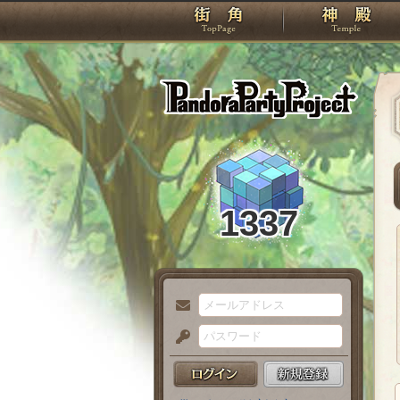
TOP
Pando
1337
メ
ー
パ
ル
ス