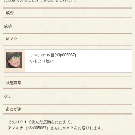
成否
成功
ＭＶＰ
アマルナ Ⅳ世(p3p005067)
いもより脆い
状態異常
なし
あとがき
そのＨＰ１で挑んだ度胸をたたえて。
アマルナ（p3p005067）さんにＭＶＰをお送りします。