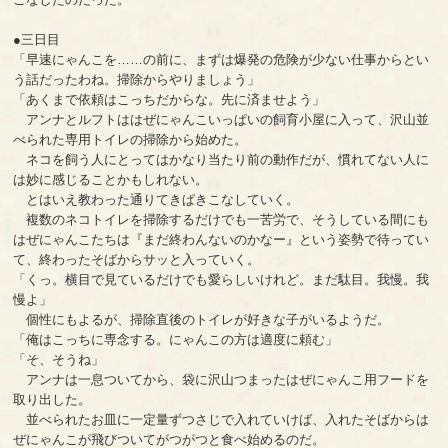
●三日目
「早速にゃんこを……の前に、まずは爆発の危険が少ない仕事からとい
う話だったわね。掃除からやりましょう」
「あくまで依頼はこっちだからな。先に済ませよう」
アンナとルフトははぜにゃんこいっぱいの飼育小屋に入って、沢山並
べられた専用トイレの掃除から始めた。
ネコを飼う人にとってはかなり当たり前の動作だが、慣れてない人に
は妙に感じることかもしれない。
とはいえ教わった通りてきぱきこなしていく。
複数のネコトイレを掃除するだけでも一苦労で、そうしている間にも
はぜにゃんこたちは『まだ終わんないのかなー』という姿勢で待ってい
て、終わったそばからサッと入っていく。
「くっ。横目で見ているだけでも愛らしいけれど。まだ駄目。我慢。我
慢よ」
個性にもよるが、掃除直後のトイレが好きな子がいるようだ。
「俺はこっちに専念する。にゃんこの方は適度に頼む」
「そ、そうね」
アンナは一息ついてから、袋に沢山つまったはぜにゃんこ用フードを
取り出した。
並べられたお皿に一定量ずつさじで入れていけば、入れたそばからは
ぜにゃんこが飛びついてがつがつと食べ始めるのだ。