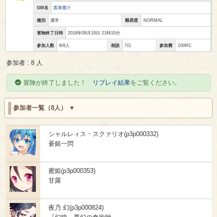
GM名
黒筆墨汁
種別
通常
難易度
NORMAL
冒険終了日時
2018年09月18日 21時10分
参加人数
8/8人
相談
7日
参加費
100RC
参加者 : 8 人
冒険が終了しました！
リプレイ結果
をご覧ください。
参加者一覧（8人）
シャルレィス・スクァリオ(p3p000332)
蒼銀一閃
蜜姫(p3p000353)
甘露
夜乃 幻(p3p000824)