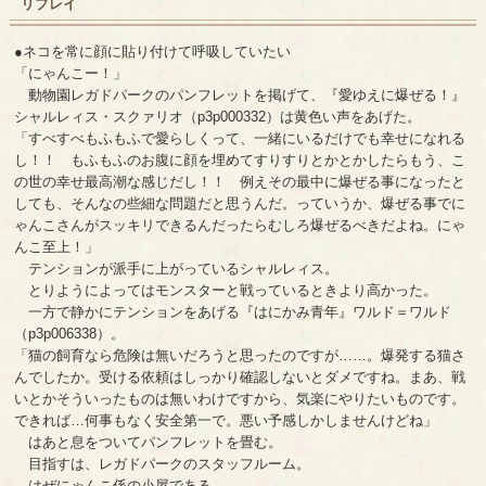
リプレイ
●ネコを常に顔に貼り付けて呼吸していたい
「にゃんこー！」
動物園レガドパークのパンフレットを掲げて、『愛ゆえに爆ぜる！』
シャルレィス・スクァリオ（p3p000332）は黄色い声をあげた。
「すべすべもふもふで愛らしくって、一緒にいるだけでも幸せになれる
し！！ もふもふのお腹に顔を埋めてすりすりとかとかしたらもう、こ
の世の幸せ最高潮な感じだし！！ 例えその最中に爆ぜる事になったと
しても、そんなの些細な問題だと思うんだ。っていうか、爆ぜる事でに
ゃんこさんがスッキリできるんだったらむしろ爆ぜるべきだよね。にゃ
んこ至上！」
テンションが派手に上がっているシャルレィス。
とりようによってはモンスターと戦っているときより高かった。
一方で静かにテンションをあげる『はにかみ青年』ワルド＝ワルド
（p3p006338）。
「猫の飼育なら危険は無いだろうと思ったのですが……。爆発する猫さ
んでしたか。受ける依頼はしっかり確認しないとダメですね。まあ、戦
いとかそういったものは無いわけですから、気楽にやりたいものです。
できれば…何事もなく安全第一で。悪い予感しかしませんけどね」
はあと息をついてパンフレットを畳む。
目指すは、レガドパークのスタッフルーム。
はぜにゃんこ係の小屋である。