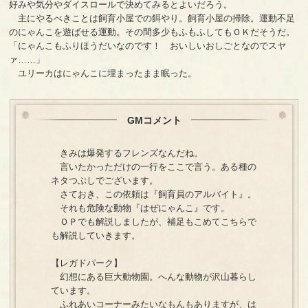
好みや気分やダイスロールで決めてみるとよいだろう。
主にやるべきことは飼育小屋での餌やり。飼育小屋の掃除。運動不足
のにゃんこを遊ばせる運動。その間多少もふもふしてもＯＫだそうだ。
「にゃんこもふりほうだいなのです！ おいしいおしごとなのでスヤ
ァ……」
ユリーカはにゃんこに埋まったまま眠った。
GMコメント
きみは爆発するフレンズなんだね。
言いたかっただけの一行をここで言う。ある種の
ネタつぶしでございます。
さておき、この依頼は『飼育員のアルバイト』。
それも危険な動物『はぜにゃんこ』です。
ＯＰでも解説しましたが、補足もこめてこちらで
も解説していきます。
【レガドパーク】
幻想にある巨大動物園。へんな動物が沢山暮らし
ています。
ふれあいコーナーみたいなもんもありますが、は