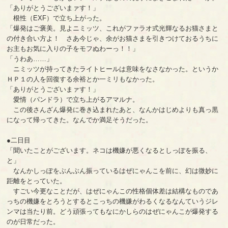
「ありがとうございまァす！」
根性（EXF）で立ち上がった。
「爆発はご褒美。見よニミッツ、これがファラオ式光輝なるお猫さまと
の付き合い方よ！ さあ今じゃ、余がお猫さまを引きつけておるうちに
お主もお気に入りの子をモフぬわーっ！！」
「うわあ……」
ニミッツが持ってきたライトヒールは意味をなさなかった。というか
ＨＰ１の人を回復する余裕とか一ミリもなかった。
「ありがとうございまァす！」
愛情（パンドラ）で立ち上がるアマルナ。
この後さんざん爆発に巻き込まれたあと、なんかはじめよりも真っ黒
になって帰ってきた。なんでか満足そうだった。
●二日目
「聞いたことがございます。ネコは機嫌が悪くなるとしっぽを振る、
と」
なんかしっぽをぶんぶん振っているはぜにゃんこを前に、幻は微妙に
距離をとっていた。
すごい今更なことだが、はぜにゃんこの性格個体差は結構なものであ
っちの機嫌をとろうとするとこっちの機嫌がわるくなるなんていうジレ
ンマは当たり前。どう頑張ってもなにかしらのはぜにゃんこが爆発する
のが日常だった。