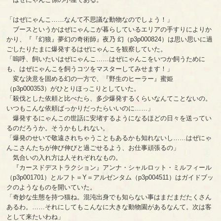
「はぜにゃんこ……なんて不思議な動物なのでしょう！」
ブースというかはぜにゃんこが暮らしているエリアの手すりによりか
かり、『『幻狼』夢幻の奇術師』夜乃 幻（p3p000824）は思い思いに過
ごしたりたまに爆発するはぜにゃんこを観察していた。
「嗚呼、飼いたいはぜにゃんこ……はぜにゃんこをいつか飼うために
も、はぜにゃんこを飼うコツをマスターしてみせます！」
変な決意を固める幻の一方で、『野生のヒーラー』蜜姫
（p3p000353）がひとりほっこりとしていた。
「殺伐とした依頼と比べたら、多少爆発するくらいなんてことないの。
いつもこんな依頼ばっかりだったらいいのに……」
爆発するにゃんこの世話に安堵するようになるほどの日々を送ってい
るのだろうか。そうかもしれない。
「爆発のせいで敬遠されちゃうこともあるかも知れないし……はぜにゃ
んこさんたちが伸び伸びと過ごせるよう、お仕事頑張るの」
気合いの入れ方は人それぞれなもの。
『カースドデストラクション』アンナ・シャルロット・ミルフィール
（p3p001701）とルフト＝Y＝アルゼンタム（p3p004511）はガイドブッ
クのようなものを開いていた。
「奇妙な生態を持つ猫ね。混沌出身でも知らない事はまだまだたくさん
あるわ。……それにしてもこんなに大きな動物園があるなんて。次は客
として来たいわね」