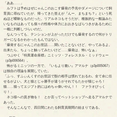
「ああ……」
ルフトは予めはぜにゃんこのおこす爆発の予兆やダメージについて飼
育員に尋ねていたが、帰ってきた答えが『んー、まちまち？』という死
ぬほど曖昧なものだった。リアルネコもそうだが、種族的な一般論みた
いなものはあっても個々の性格や体力におおきなばらつきがあるために
一概に判断しづらいのだ。
なんつっても、テンションが上がっただけでも爆発するので何がトリ
ガーになるかわかったもんではない。
「爆発するにゃんこのお世話……聞いたことないけど、やってみるよ。
出来たら、ちょっと触ってみたいけど……爆発は、怖いなぁ」
つぶやく『特異運命座標』ニミッツ・フォレスタル・ミッドウェー
（p3p006564）。
怖がるミニッツの一方で、『いもより脆い』アマルナ（p3p005067）
は独自の理論を展開していた。
「ふっ、すふぃんくすのお世話で獣の相手は慣れておるわ。全て余に任
せるがよい。犬と猫とじゃ勝手が違うがそれでもたかが猫じゃろ！
猫……猫ってエジプト的にはめちゃ偉いやん！！ ファラオびっく
り！」
ネコ様への貢ぎ物を！ とか言ってペットショップへ走るアマルナで
あった。
そんなこんなで、四日間にわたる飼育員期間の始まりである。