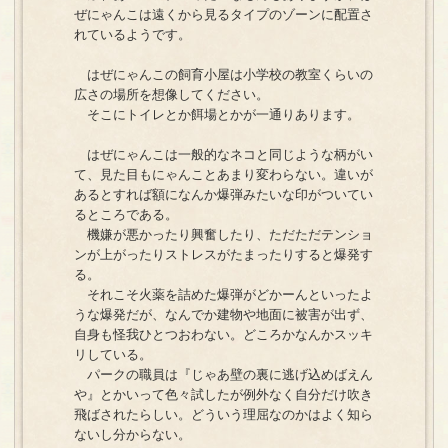
ぜにゃんこは遠くから見るタイプのゾーンに配置さ
れているようです。
はぜにゃんこの飼育小屋は小学校の教室くらいの
広さの場所を想像してください。
そこにトイレとか餌場とかが一通りあります。
はぜにゃんこは一般的なネコと同じような柄がい
て、見た目もにゃんことあまり変わらない。違いが
あるとすれば額になんか爆弾みたいな印がついてい
るところである。
機嫌が悪かったり興奮したり、ただただテンショ
ンが上がったりストレスがたまったりすると爆発す
る。
それこそ火薬を詰めた爆弾がどかーんといったよ
うな爆発だが、なんでか建物や地面に被害が出ず、
自身も怪我ひとつおわない。どころかなんかスッキ
リしている。
パークの職員は『じゃあ壁の裏に逃げ込めばえん
や』とかいって色々試したが例外なく自分だけ吹き
飛ばされたらしい。どういう理屈なのかはよく知ら
ないし分からない。