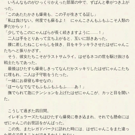
いろんなものがひっくりかえった部屋の中で、ずばんと拳がつき上が
った。
「このあたたかさも爆発も、この子が生きてる証し」
「私は負けない。何度でも蘇るよ！ にゃんこさんもふもふこそ人類の
夢だからッ！」
「少しでもこのにゃんぱらが長く続きますように……！」
二人は手をとりあって立ち上がると、互いに頷きあった。
腰に差したねこじゃらしを抜き、目をキラッキラさせたはぜにゃんこ
たちへと振りかざす。
そう、彼女たちこそがラストサムライ。はぜるネコの世を駆け抜ける
戦士たちであった。
最後はひたすら爆発しきってなんだかスッキリしたはぜにゃんこたち
に埋もれ、二人は子守歌をうたった。
「一緒にお昼寝も幸せなの」
「ほーらなでなでもふもふもふもふ……あ！」
撫でられて急にテンションを上げたはぜにゃんこが、カッと目を開い
た。
こうして過ぎた四日間。
イレギュラーズたちはひたすら爆発に巻き込まれ、それでも懸命には
ぜにゃんこのお世話をがんばった。
この先、またレガドパークに訪れた時には、はぜにゃんこをまた違っ
た視点で見ることができるかもしれない。