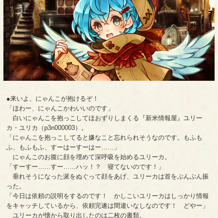
●来いよ、にゃんこが抱けるぞ！
「ほわー、にゃんこかわいいのです」
白いにゃんこを抱っこしてほおずりしまくる『新米情報屋』ユリー
カ・ユリカ（p3n000003）。
「にゃんこを抱っこしてると嫌なこと忘れられそうなのです。もふも
ふ、もふもふ、すーはーすーはー……」
にゃんこのお腹に顔を埋めて深呼吸を始めるユリーカ。
「すーすー……すー……ハッ！？ 寝てないのです！」
垂れそうになった涎をぬぐって顔をあげ、ユリーカは首をぶんぶん振
った。
「今日は依頼の説明をするのです！ かしこいユリーカはしっかり情報
をキャッチしているから、依頼完遂は間違いなしなのです！ どやー」
ユリーカが懐から取り出したのは二枚の書類。