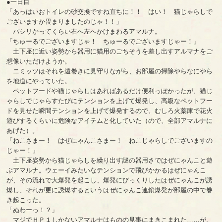
●一日目
「あっはいおトイレの砂交換ですね直ちに！！ はい！ 猫じゃらしで
ございますか畏まりましたのじゃ！！」
パシリかってくらい右へ左へかけまわるアマルナ。
「ちゅーるでございますじゃ！ ちゅーるでございますじゃー！」
土下座に近い姿勢から器用に猫用のごちそうを差し出すアルマナをご
想像いただけようか。
ニミッツはそれを遠巻きに見守りながら、お部屋の掃除やらなにやら
を地道にやっていた。
ペットフードや猫じゃらしはあればあるだけ便利っぽかったが、猫じ
ゃらしでじゃらすたびにテンションを上げて爆発し、高級なペットフー
ドを見せた瞬間テンションを上げて爆発するので、むしろ火薬庫で花火
遊びするくらいに危険なアイテムと化していた（ので、全部アマルナに
あげた）。
「ねこさまー！ はぜにゃんこさまー！ ねこじゃらしでございますの
じゃー！」
土下座姿勢から猫じゃらしを繰り出す謎の器用さではぜにゃんこと遊
ぶアマルナ。ウェーイみたいなテンションで飛びかかるはぜにゃんこ
が、その流れで大爆発を起こし、爆発にびっくりしたはぜにゃんこが誘
爆し、それが更に誘爆するというはぜにゃんこ連鎖爆発が部屋の中で巻
き起こった。
「ぬわーっ！？」
マジでＨＰ１しかないアマルナはものの見事にまきこまれた……が。