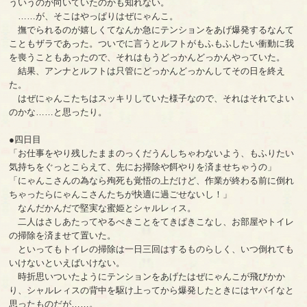
ういうのが向いていたのかも知れない。
……が、そこはやっぱりはぜにゃんこ。
撫でられるのが嬉しくてなんか急にテンションをあげ爆発するなんて
こともザラであった。ついでに言うとルフトがもふもふしたい衝動に我
を喪うこともあったので、それはもうどっかんどっかんやっていた。
結果、アンナとルフトは只管にどっかんどっかんしてその日を終え
た。
はぜにゃんこたちはスッキリしていた様子なので、それはそれでよい
のかな……と思ったり。
●四日目
「お仕事をやり残したままのっくだうんしちゃわないよう、もふりたい
気持ちをぐっとこらえて、先にお掃除や餌やりを済ませちゃうの」
「にゃんこさんの為なら殉死も覚悟の上だけど、作業が終わる前に倒れ
ちゃったらにゃんこさんたちが快適に過ごせないし！」
なんだかんだで堅実な蜜姫とシャルレィス。
二人はさしあたってやるべきことをてきぱきこなし、お部屋やトイレ
の掃除を済ませて置いた。
といってもトイレの掃除は一日三回はするものらしく、いつ倒れても
いけないといえばいけない。
時折思いついたようにテンションをあげたはぜにゃんこが飛びかか
り、シャルレィスの背中を駆け上ってから爆発したときにはヤバイなと
思ったものだが……。