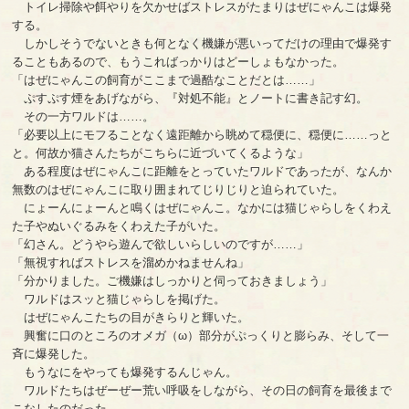
トイレ掃除や餌やりを欠かせばストレスがたまりはぜにゃんこは爆発
する。
しかしそうでないときも何となく機嫌が悪いってだけの理由で爆発す
ることもあるので、もうこればっかりはどーしょもなかった。
「はぜにゃんこの飼育がここまで過酷なことだとは……」
ぷすぷす煙をあげながら、『対処不能』とノートに書き記す幻。
その一方ワルドは……。
「必要以上にモフることなく遠距離から眺めて穏便に、穏便に……っと
と。何故か猫さんたちがこちらに近づいてくるような」
ある程度はぜにゃんこに距離をとっていたワルドであったが、なんか
無数のはぜにゃんこに取り囲まれてじりじりと迫られていた。
にょーんにょーんと鳴くはぜにゃんこ。なかには猫じゃらしをくわえ
た子やぬいぐるみをくわえた子がいた。
「幻さん。どうやら遊んで欲しいらしいのですが……」
「無視すればストレスを溜めかねませんね」
「分かりました。ご機嫌はしっかりと伺っておきましょう」
ワルドはスッと猫じゃらしを掲げた。
はぜにゃんこたちの目がきらりと輝いた。
興奮に口のところのオメガ（ω）部分がぷっくりと膨らみ、そして一
斉に爆発した。
もうなにをやっても爆発するんじゃん。
ワルドたちはぜーぜー荒い呼吸をしながら、その日の飼育を最後まで
こなしたのだった。