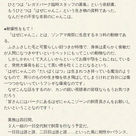
ひとつは『レガドパーク臨時スタッフの募集』という依頼書。
もうひとつは『はぜにゃんこ』という生き物の資料であった。
なんだその不安な名前のにゃんこは。
●耐爆性をもて！
『はぜにゃんこ』とは、ゾンアマ南部に生息するネコ科の動物であ
る。
ふさふさした毛と可愛らしい顔つきが特徴で、身体は柔らかく俊敏だ
が人間になつきやすいというペットにもってこいの動物なのだ。
しかしかわいくて大人しいからといってお腹や顎をこねこねしている
と、突然大爆発を起こして黒い煙を吐くことになるという。
「はぜにゃんこの『だいばくはつ』は生まれつき持っている魔法のよう
なもので、周りのものや生き物を吹き飛ばしてしまうけれど自分には傷
一つつかないっていうフシギな爆発なのです」
なぜこんな話をするのか、カンの鋭い視聴者の皆様ならもうお気づき
だろう
「皆さんにはパークにあるはぜにゃんこゾーンの飼育員さんをお願いし
たいということなのです！」
業務は四日間。
２人一組の一日交代制で飼育を行なう予定だ。
一日目は誰と誰、二日目は誰と誰……といった風に相性やバランス、