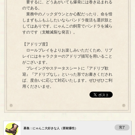
要するに、どうあがいても爆発には巻き込まれる
のである。
業務中のノックダウンとか心配だったり、命を惜
しまずもふもふしたいならパンドラ復活も選択肢と
してはありです。にゃんこの飼育でパンドラを減ら
すのです（支離滅裂な発言）。
【アドリブ度】
ロールプレイをよりお楽しみいただくため、リプ
レイにはキャラクターのアドリブ描写を用いること
がございます。
プレイングやステータスシートに『アドリブ歓
迎』『アドリブなし』といった形でお書きくだされ
ば、度合いに応じて対応いたします。ぜひぜひご利
用くださいませ。
完了
募集：にゃんこ大好きな人（要耐爆性）