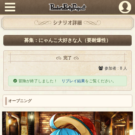
PandoraPartyProject
シナリオ詳細
募集：にゃんこ大好きな人（要耐爆性）
完了
参加者 : 8 人
冒険が終了しました！
リプレイ結果
をご覧ください。
オープニング