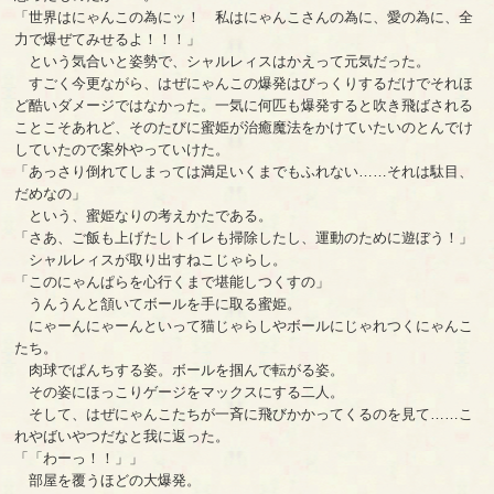
「世界はにゃんこの為にッ！ 私はにゃんこさんの為に、愛の為に、全
力で爆ぜてみせるよ！！！」
という気合いと姿勢で、シャルレィスはかえって元気だった。
すごく今更ながら、はぜにゃんこの爆発はびっくりするだけでそれほ
ど酷いダメージではなかった。一気に何匹も爆発すると吹き飛ばされる
ことこそあれど、そのたびに蜜姫が治癒魔法をかけていたいのとんでけ
していたので案外やっていけた。
「あっさり倒れてしまっては満足いくまでもふれない……それは駄目、
だめなの」
という、蜜姫なりの考えかたである。
「さあ、ご飯も上げたしトイレも掃除したし、運動のために遊ぼう！」
シャルレィスが取り出すねこじゃらし。
「このにゃんぱらを心行くまで堪能しつくすの」
うんうんと頷いてボールを手に取る蜜姫。
にゃーんにゃーんといって猫じゃらしやボールにじゃれつくにゃんこ
たち。
肉球でぱんちする姿。ボールを掴んで転がる姿。
その姿にほっこりゲージをマックスにする二人。
そして、はぜにゃんこたちが一斉に飛びかかってくるのを見て……こ
れやばいやつだなと我に返った。
「「わーっ！！」」
部屋を覆うほどの大爆発。