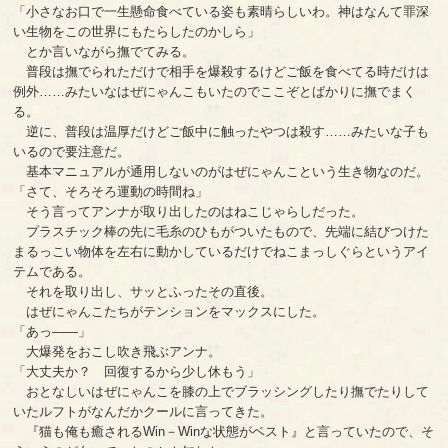
「小さなお口で一生懸命食べている姿も素晴らしいわ。神はなんて罪深
い生物をこの世界にもたらしたのかしら」
とか言いながら撫でてみる。
普段は撫でられただけで相手を爆殺するけどご飯を食べてる時だけは
例外……みたいなはぜにゃんこもいたのでここぞとばかりに撫でまく
る。
逆に、普段は温厚だけどご飯中に触ったやつは殺す……みたいな子も
いるので要注意だ。
基本マニュアルが通用しないのがはぜにゃんこという生き物なのだ。
「さて、そろそろ運動の時間ね」
そう言ってアンナが取り出したのはねこじゃらしだった。
プラスチック棒の先に毛糸のひもがついたもので、先端に結びつけた
まるっこい物体を左右に動かしているだけでねこまっしぐらというアイ
テムである。
それを取り出し、サッとふったその直後。
はぜにゃんこたちがテンションをマックスにした。
「あっ――」
大爆発をおこし吹き飛ぶアンナ。
「大丈夫か？ 回復するから少し休もう」
おとなしいはぜにゃんこを膝の上でブラッシングしたり撫でたりして
いたルフトがなんだかクールに言ってきた。
『猫も俺も癒されるWin－Winな状態がベスト』と言っていたので、そ