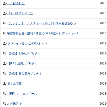
ルル家の日記
202
リトバスプレイ日記
202
【リクシナ】エルスティーネ殿にドレスを着せるやつ
202
宇宙警察忍者大勝利！希望のOPP判定へレディーゴー！
202
ブロマイド売出し許可スレッド
201
【雑談】8月のカプリチオ
201
【RP】厨房カプリチオ
201
【雑談】舞台裏カプリチオ
201
魁！水着家！
201
【RP】カフェスペース
201
ルビ練習場
202