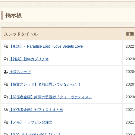
掲示板
スレッドタイトル
更新
【相談】＜Paradise Lost＞Love Begets Love
202
【雑談】新年カプリチオ
202
挨拶スレッド
202
【短文スレッド】名前は思いつかなかった！
202
【関係者企画】終焉の監視者『クォ・ヴァディス』
202
【関係者企画】セフィロトまとめ
202
【メモ】トップピン発注文
202