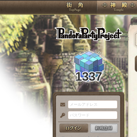
TOP
Pando
1337
メ
ー
パ
ル
ス