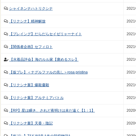
シャイネンナハトリクシナ
202
【リクシナ】精神解放
202
【プレイング】だらだらセイゼリャーナイト
202
【関係者企画】セフィロト
202
【水着品評会】海のルル家【褒めるスレ】
202
【仮プレ】＜ナグルファルの兆し＞rosa pristina
202
【リクシナ案】爆殺鏖殺
202
【リクシナ案】アルテミアバトル
202
【RP】星は瞬き、されど夜明けは未だ遠く【1：1】
202
【リクシナ案】天香・陰記
202