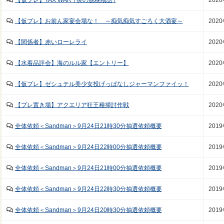
【仮プレ】TAX WAR †炎の脱税物語†
202
【仮プレ】お前ん家宴会場な！ ～痴気痴気すごろく大酒宴～
202
【関係者】赤いローレライ
202
【水着品評会】海のルル家【エントリー】
202
【仮プレ】ゼシュテル美少女投げっぱなしジャーマンファイッ！
202
【プレ置き場】アクエリア狂王種掃討作戦
202
全体依頼＜Sandman＞9月24日21時30分抽選依頼概要
201
全体依頼＜Sandman＞9月24日22時00分抽選依頼概要
201
全体依頼＜Sandman＞9月24日21時00分抽選依頼概要
201
全体依頼＜Sandman＞9月24日22時30分抽選依頼概要
201
全体依頼＜Sandman＞9月24日20時30分抽選依頼概要
201