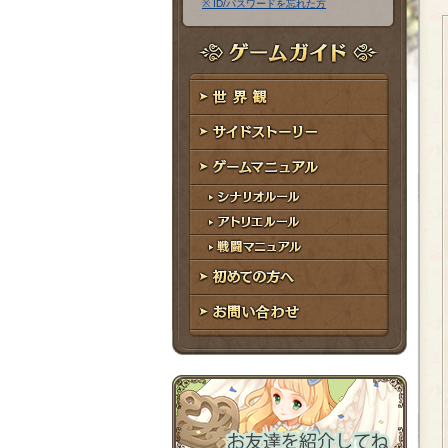
※ ID/パスワードを忘れた方
ア
ワ
ド
ー
レ
ド
ゲームガイド
ス
世界観
サイドストーリー
ゲームマニュアル
シナリオルール
アトリエルール
戦闘マニュアル
初めての方へ
お問い合わせ