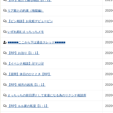
【RP】彼方で綴る物語【1：1】
202
リア殿との約束（地獄編）
202
【ピン相談】お化粧デビューピン
202
いずれ頼むえっちっちメモ
202
■■■■■■ここから下は過去スレッド■■■■■■
202
【RP】お泊り【1：1】
202
【イベシナ相談】卍マジ卍
202
【居間】休日のひととき【RP】
202
【RP】傾月の凶兆【1：1】
202
えっちっちの前日譚として友達になる為のリクシナ相談所
202
【RP】ルル家の私室【1：1】
202