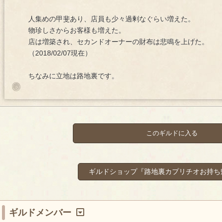
人集めの甲斐あり、店員も少々過剰なぐらい増えた。
物珍しさからお客様も増えた。
店は増築され、セカンドオーナーの財布は悲鳴を上げた。
（2018/02/07現在）
ちなみに立地は路地裏です。
このギルドに入る
ギルドショップ『路地裏カプリチオお持ち
ギルドメンバー