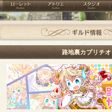
神殿
ローレット
アトリエ
raPartyProject
ギルド情報
路地裏カプリチオ