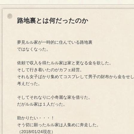
路地裏とは何だったのか
夢見ルル家が一時的に住んでいる路地裏
ではなくなった。
依頼で収入を得たルル家は家と更なる金を欲した。
そして行き着いたのがカフェ経営。
それも女子ばかり集めてコスプレして男子の財布から金をせ
考えだった。
そしてそれなりに小奇麗な家を借りた。
だがルル家は１人だった。
助かりたい・・・！
そう切に願ったルル家は人集めに奔走した。
（2018/01/24現在）