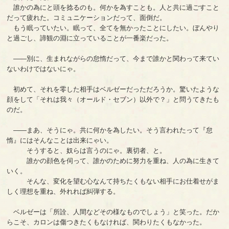
誰かの為にと頭を捻るのも。何かを為すことも。人と共に過ごすこと
だって疲れた。コミュニケーションだって、面倒だ。
もう眠っていたい。眠って、全てを無かったことにしたい。ぼんやり
と過ごし、諦観の淵に立っていることが一番楽だった。
――別に、生まれながらの怠惰だって、今まで誰かと関わって来てい
ないわけではないにゃ。
初めて、それを零した相手はベルゼーだっただろうか。驚いたような
顔をして「それは我々（オールド・セブン）以外で？」と問うてきたも
のだ。
――まあ、そうにゃ。共に何かを為したい。そう言われたって『怠
惰』にはそんなことは出来にゃい。
そうすると、奴らは言うのにゃ。裏切者、と。
誰かの顔色を伺って、誰かのために努力を重ね、人の為に生きて
いく。
そんな、変化を望む心なんて持ちたくもない相手にお仕着せがま
しく理想を重ね、外れれば糾弾する。
ベルゼーは「所詮、人間などその様なものでしょう」と笑った。だか
らこそ、カロンは傷つきたくもなければ、関わりたくもなかった。