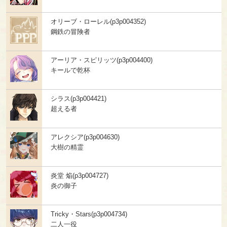
オリーブ・ローレル(p3p004352)
鋼鉄の冒険者
アーリア・スピリッツ(p3p004400)
キールで乾杯
シラス(p3p004421)
超える者
アレクシア(p3p004630)
大樹の精霊
炎堂 焔(p3p004727)
炎の御子
Tricky・Stars(p3p004734)
二人一役