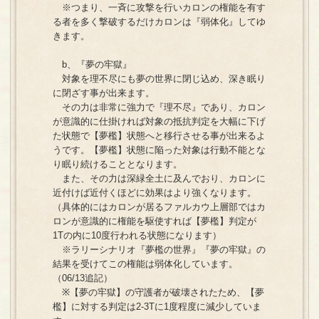
※つまり、一斉に攻撃を行いカロンの権能を有す
る者を多く撃破するだけカロンは『弱体化』してゆ
きます。
b、『夢の牢獄』
対象を理不尽にも夢の世界に閉じ込め、深き眠り
に閉ざす事が出来ます。
その力は非常に強力で『理不尽』であり、カロン
が意識的に仕掛ければ対象の抵抗判定を大幅に下げ
た状態で【夢檻】状態へと移行させる事が出来るよ
うです。【夢檻】状態に陥った対象は行動不能とな
り眠り続けることとなります。
また、その力は深緑全土に及んでおり、カロンに
近付けば近付くほどに効果はより強くなります。
（具体的にはカロンが居るファルカウ上層部ではカ
ロンが意識的に権能を駆使すれば【夢檻】判定が
1Tの内に10度行われる状態になります）
※ラリーシナリオ『夢檻の世界』『夢の牢獄』の
結果を受けてこの権能は弱体化しています。
（06/13追記）
※【夢の牢獄】の守護者が破壊されたため、【夢
檻】に対する判定は2-3Tに1度程度に減少していま