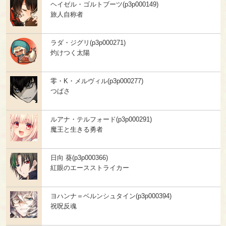
ヘイゼル・ゴルトブーツ(p3p000149)
旅人自称者
ラダ・ジグリ(p3p000271)
灼けつく太陽
零・K・メルヴィル(p3p000277)
つばさ
ルアナ・テルフォード(p3p000291)
魔王と生きる勇者
日向 葵(p3p000366)
紅眼のエースストライカー
ヨハンナ＝ベルンシュタイン(p3p000394)
祝呪反魂