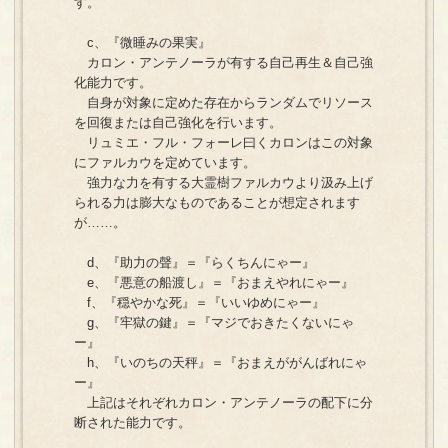
す。
c、『微睡みの果実』
カロン・アンテノーラが有する自己再生＆自己強
化能力です。
自身が対象に定めた存在からランダムでリソース
を回復または自己強化を行います。
リュミエ・フル・フォーレ曰くカロンはこの対象
にファルカウを定めています。
強力な力を有する大霊樹ファルカウより汲み上げ
られる力は膨大なものであることが想定されます
が……。
d、『助力の聲』＝『らくちんにゃー』
e、『悪意の船渡し』＝『おまえやれにゃー』
f、『穏やかな死』＝『いいゆめにゃー』
g、『牢獄の鍵』＝『マジでおきたくないにゃ
ー』
h、『いのちの天秤』＝『おまえががんばれにゃ
ー』
上記はそれぞれカロン・アンテノーラの配下に分
断された能力です。