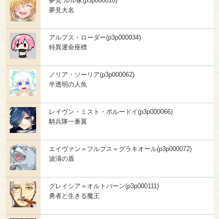
夢見 ルル家(p3p000016)
夢見大名
アルプス・ローダー(p3p000034)
特異運命座標
ノリア・ソーリア(p3p000062)
半透明の人魚
レイヴン・ミスト・ポルードイ(p3p000066)
騎兵隊一番翼
エイヴァン＝フルブス＝グラキオール(p3p000072)
波濤の盾
グレイシア＝オルトバーン(p3p000111)
勇者と生きる魔王