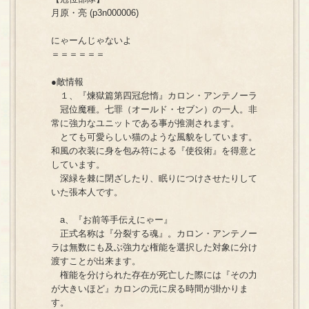
月原・亮 (p3n000006)
にゃーんじゃないよ
＝＝＝＝＝＝
●敵情報
１、『煉獄篇第四冠怠惰』カロン・アンテノーラ
冠位魔種。七罪（オールド・セブン）の一人。非
常に強力なユニットである事が推測されます。
とても可愛らしい猫のような風貌をしています。
和風の衣装に身を包み符による『使役術』を得意と
しています。
深緑を棘に閉ざしたり、眠りにつけさせたりして
いた張本人です。
a、『お前等手伝えにゃー』
正式名称は『分裂する魂』。カロン・アンテノー
ラは無数にも及ぶ強力な権能を選択した対象に分け
渡すことが出来ます。
権能を分けられた存在が死亡した際には『その力
が大きいほど』カロンの元に戻る時間が掛かりま
す。