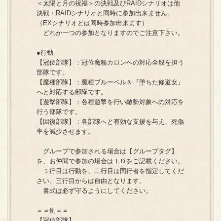
＜太陽と月の祝福＞の決戦及びRAIDシナリオは他
決戦・RAIDシナリオと同時に参加出来ません。
（EXシナリオとは同時参加出来ます）
どれか一つの参加となりますのでご注意下さい。
●行動
【冠位部隊】：冠位魔種カロンへの対応全般を担う
部隊です。
【魔種部隊】：魔種ブルーベル＆『堕ちた修道女』
へと対応する部隊です。
【遊撃部隊】：各種遊撃を行い敵勢対象への対応を
行う部隊です。
【回復部隊】：各部隊へと有効な支援を与え、死傷
率を減少させます。
グループで参加される場合は【グループタグ】
を、お仲間で参加の場合はＩＤをご記載ください。
１行目は行動を、二行目は同行者を指定してくだ
さい。三行目からは自由となります。
書式は必ず守るようにしてください。
＝＝例＝＝
【冠位部隊】