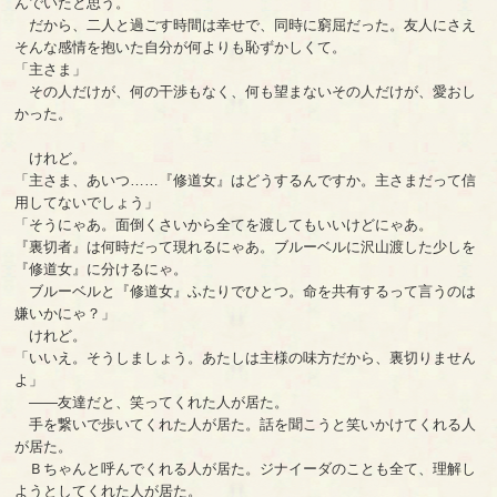
んでいたと思う。
だから、二人と過ごす時間は幸せで、同時に窮屈だった。友人にさえ
そんな感情を抱いた自分が何よりも恥ずかしくて。
「主さま」
その人だけが、何の干渉もなく、何も望まないその人だけが、愛おし
かった。
けれど。
「主さま、あいつ……『修道女』はどうするんですか。主さまだって信
用してないでしょう」
「そうにゃあ。面倒くさいから全てを渡してもいいけどにゃあ。
『裏切者』は何時だって現れるにゃあ。ブルーベルに沢山渡した少しを
『修道女』に分けるにゃ。
ブルーベルと『修道女』ふたりでひとつ。命を共有するって言うのは
嫌いかにゃ？」
けれど。
「いいえ。そうしましょう。あたしは主様の味方だから、裏切りません
よ」
――友達だと、笑ってくれた人が居た。
手を繋いで歩いてくれた人が居た。話を聞こうと笑いかけてくれる人
が居た。
Ｂちゃんと呼んでくれる人が居た。ジナイーダのことも全て、理解し
ようとしてくれた人が居た。