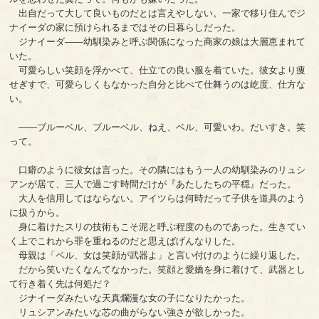
出自だって大して良いものだとは言えやしない。一家で移り住んでジ
ナイーダの家に預けられるまではその日暮らしだった。
ジナイーダ――幼馴染みと呼ぶ関係になった商家の娘は大層恵まれて
いた。
可愛らしい笑顔を浮かべて、仕立ての良い服を着ていた。彼女より痩
せぎすで、可愛らしくもなかった自分と比べて仕舞うのは屹度、仕方な
い。
――ブルーベル、ブルーベル、ねえ、ベル、可愛いわ。だいすき。笑
って。
口癖のように彼女は言った。その隣にはもう一人の幼馴染みのリュシ
アンが居て、三人で過ごす時間だけが『あたしたちの平穏』だった。
大人を信用してはならない。アイツらは何時だって子供を道具のよう
に扱うから。
身に着けたスリの技術もこそ泥と呼ぶ程度のものであった。生きてい
く上でこれから罪を重ねるのだと思えばげんなりした。
母親は「ベル、女は笑顔が武器よ」と言い付けのように繰り返した。
だから笑いたくなんてなかった。笑顔と愛嬌を身に着けて、武器とし
て行き着く先は何処だ？
ジナイーダみたいな天真爛漫な女の子になりたかった。
リュシアンみたいな芯の曲がらない強さが欲しかった。