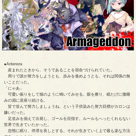
●Antenora
産まれたときから、そうであることを宿命づけられていた。
周りで誰が努力をしようとも、歩みを進めようとも、それは関係の無
いことだった。
「にゃあ」
可愛い振りをして猫のように鳴いてみせる。眼を擦り、眠たげに微睡
みの淵に居座り続ける。
皆で並んで努力しましょうね、という子供染みた努力目標がカロンは
嫌いだった。
足並みを揃えて出発し、ゴールを目指す。ルールもへったくれもない
世界で生きていたかった。
怠惰に眠り、停滞を良しとする。それが生きていく上で最も楽な方法