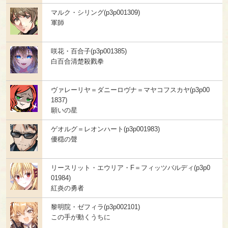
マルク・シリング(p3p001309)
軍師
咲花・百合子(p3p001385)
白百合清楚殺戮拳
ヴァレーリヤ＝ダニーロヴナ＝マヤコフスカヤ(p3p00
1837)
願いの星
ゲオルグ＝レオンハート(p3p001983)
優穏の聲
リースリット・エウリア・F＝フィッツバルディ(p3p0
01984)
紅炎の勇者
黎明院・ゼフィラ(p3p002101)
この手が動くうちに