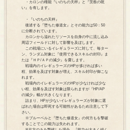
・カロンの権能『いのちの天秤』と『茨咎の呪
い』を有します。
・『いのちの天秤』
後述する『堕ちた修道女』とその能力は50：50
に分断されています。
カロンから溢れたリソースを自身の中に流し込み
周辺フィールドに対して影響を及ぼします。
この戦場にいるイレギュラーズに対して、毎ター
ン、ランダム対象に『使用できるスキルの封印』ま
たは『ＨＰ/ＡＰの減少』を齎します。
戦場内のイレギュラーズのHPが多ければ多い
程、効果を及ぼす対象が増え、スキル封印が御こな
れます。
戦場内のイレギュラーズのHPが少なければ少な
い程、効果を及ぼす対象は限られますが『HP/AP
の減少』幅が大きくなります。
詰まり、HPが少ないイレギュラーズが対象に選
ばれた場合は即死する可能性があるため注意して下
さい。
※ブルーベルと『堕ちた修道女』の何方もを撃破
することでこの能力は失われます。
※片方のみを撃破した場合、『能力が大きく傾く