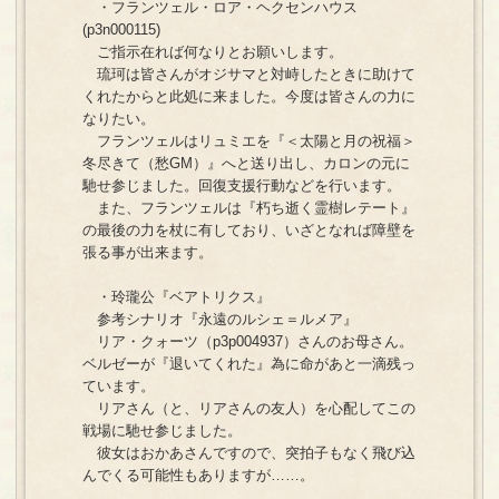
・フランツェル・ロア・ヘクセンハウス
(p3n000115)
ご指示在れば何なりとお願いします。
琉珂は皆さんがオジサマと対峙したときに助けて
くれたからと此処に来ました。今度は皆さんの力に
なりたい。
フランツェルはリュミエを『＜太陽と月の祝福＞
冬尽きて（愁GM）』へと送り出し、カロンの元に
馳せ参じました。回復支援行動などを行います。
また、フランツェルは『朽ち逝く霊樹レテート』
の最後の力を杖に有しており、いざとなれば障壁を
張る事が出来ます。
・玲瓏公『ベアトリクス』
参考シナリオ『永遠のルシェ＝ルメア』
リア・クォーツ（p3p004937）さんのお母さん。
ベルゼーが『退いてくれた』為に命があと一滴残っ
ています。
リアさん（と、リアさんの友人）を心配してこの
戦場に馳せ参じました。
彼女はおかあさんですので、突拍子もなく飛び込
んでくる可能性もありますが……。