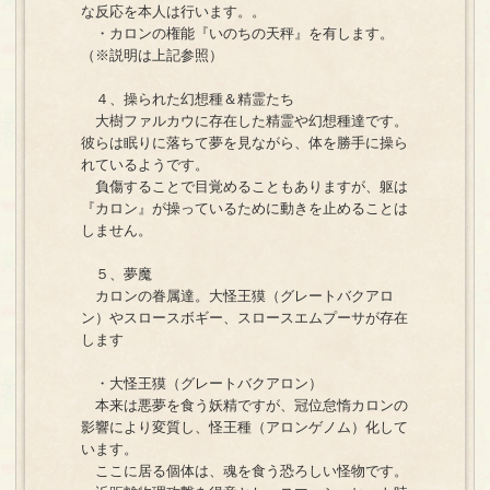
な反応を本人は行います。。
・カロンの権能『いのちの天秤』を有します。
（※説明は上記参照）
４、操られた幻想種＆精霊たち
大樹ファルカウに存在した精霊や幻想種達です。
彼らは眠りに落ちて夢を見ながら、体を勝手に操ら
れているようです。
負傷することで目覚めることもありますが、躯は
『カロン』が操っているために動きを止めることは
しません。
５、夢魔
カロンの眷属達。大怪王獏（グレートバクアロ
ン）やスロースボギー、スロースエムプーサが存在
します
・大怪王獏（グレートバクアロン）
本来は悪夢を食う妖精ですが、冠位怠惰カロンの
影響により変質し、怪王種（アロンゲノム）化して
います。
ここに居る個体は、魂を食う恐ろしい怪物です。