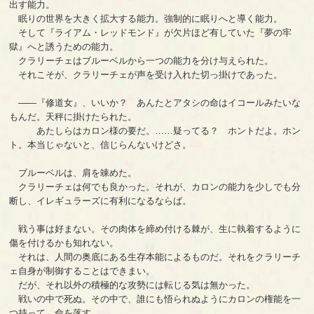
出す能力。
眠りの世界を大きく拡大する能力。強制的に眠りへと導く能力。
そして『ライアム・レッドモンド』が欠片ほど有していた『夢の牢
獄』へと誘うための能力。
クラリーチェはブルーベルから一つの能力を分け与えられた。
それこそが、クラリーチェが声を受け入れた切っ掛けであった。
――『修道女』、いいか？ あんたとアタシの命はイコールみたいな
もんだ。天秤に掛けたられた。
あたしらはカロン様の要だ。……疑ってる？ ホントだよ。ホン
ト。本当じゃないと、信じらんないけどさ。
ブルーベルは、肩を竦めた。
クラリーチェは何でも良かった。それが、カロンの能力を少しでも分
断し、イレギュラーズに有利になるならば。
戦う事は好まない。その肉体を締め付ける棘が、生に執着するように
傷を付けるかも知れない。
それは、人間の奥底にある生存本能によるものだ。それをクラリーチ
ェ自身が制御することはできまい。
だが、それ以外の積極的な攻勢には転じる気は無かった。
戦いの中で死ぬ。その中で、誰にも悟られぬようにカロンの権能を一
つ持って、命を落す。