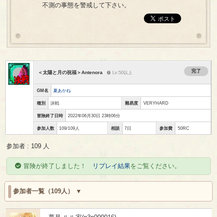
不測の事態を警戒して下さい。
完了
＜太陽と月の祝福＞Antenora
Lv:50以上
GM名
夏あかね
種別
決戦
難易度
VERYHARD
冒険終了日時
2022年06月30日 23時06分
参加人数
109/109人
相談
7日
参加費
50RC
参加者 : 109 人
冒険が終了しました！
リプレイ結果
をご覧ください。
参加者一覧（109人）