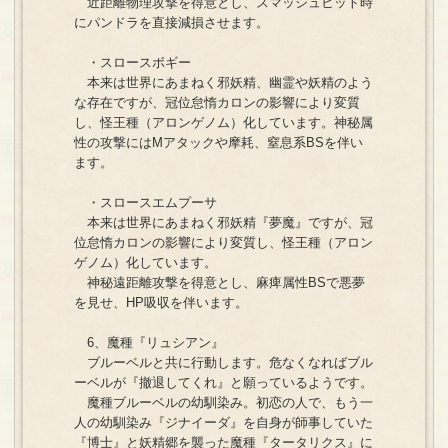
近距離物理攻撃を得意とし、スマッシュヒット時
にパンドラを直接減損させます。
・スロースボギー
本来は世界にあまねく邪妖精、幽霊や妖精のよう
な存在ですが、冠位怠惰カロンの影響により変質
し、怪王種（アロンゲノム）化しています。神秘属
性の攻撃にはMアタックや摩耗、窒息系BSを伴い
ます。
・スロースエムプーサ
本来は世界にあまねく邪妖精『夢魔』ですが、冠
位怠惰カロンの影響により変質し、怪王種（アロン
ゲノム）化しています。
神秘遠距離攻撃を得意とし、麻痺属性BSで悪夢
を見せ、HP吸収を伴います。
6、魔種『リュシアン』
ブルーベルと共に行動します。危なくなればブル
ーベルが『撤退してくれ』と願っているようです。
魔種ブルーベルの幼馴染み。初恋の人で、もう一
人の幼馴染み『ジナイーダ』を自身が師事していた
『博士』と妖精郷を襲った魔種『タータリクス』に