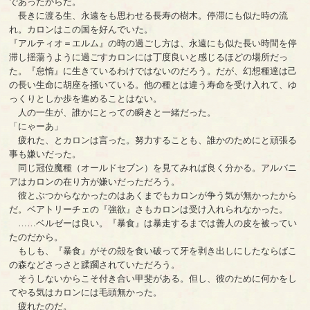
であったからだ。
長きに渡る生、永遠をも思わせる長寿の樹木。停滞にも似た時の流
れ。カロンはこの国を好んでいた。
『アルティオ＝エルム』の時の過ごし方は、永遠にも似た長い時間を停
滞し揺蕩うように過ごすカロンには丁度良いと感じるほどの場所だっ
た。『怠惰』に生きているわけではないのだろう。だが、幻想種達は己
の長い生命に胡座を掻いている。他の種とは違う寿命を受け入れて、ゆ
っくりとしか歩を進めることはない。
人の一生が、誰かにとっての瞬きと一緒だった。
「にゃーあ」
疲れた、とカロンは言った。努力することも、誰かのためにと頑張る
事も嫌いだった。
同じ冠位魔種（オールドセブン）を見てみれば良く分かる。アルバニ
アはカロンの在り方が嫌いだっただろう。
彼とぶつからなかったのはあくまでもカロンが争う気が無かったから
だ。ベアトリーチェの『強欲』さもカロンは受け入れられなかった。
……ベルゼーは良い。『暴食』は暴走するまでは善人の皮を被ってい
たのだから。
もしも、『暴食』がその殻を食い破って牙を剥き出しにしたならばこ
の森などさっさと蹂躙されていただろう。
そうしないからこそ付き合い甲斐がある。但し、彼のために何かをし
てやる気はカロンには毛頭無かった。
疲れたのだ。