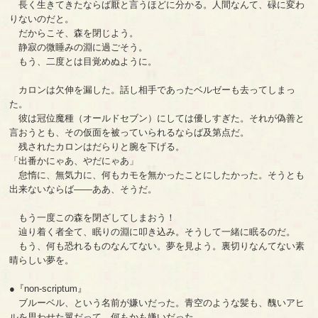
長く生きてきたならば厭と言うほどに分かる。人間なんて、碌に変わ
りないのだと。
だからこそ、森を閉じよう。
静寂の微睡みの淵に過ごそう。
もう、二度とは目覚めぬように。
カロンは欠伸を漏した。話し相手であったベルゼーも去ってしまっ
た。
彼は冠位魔種（オールドセブン）にしては優しすぎた。それが偽善と
言おうとも、その仮面を被っていられるならば及第点だ。
残されたカロンはだらりと腕を下げる。
「出番かにゃあ、やだにゃあ」
怠惰に、無気力に、何もカモを無かったことにしたかった。そうとも
出来ないならば――ああ、そうだ。
もう一度この森を閉ざしてしまおう！
辿り着く者全て、眠りの淵に叩き込み。そうして一緒に眠るのだ。
もう、何も恐れるものなんてない。夢を見よう。裏切りなんてない素
晴らしい夢を。
●『non-scriptum』
ブルーベル、という名前が嫌いだった。青空のような髪も、醜いアヒ
ルを思わせた翼だって。何もかも嫌いだった。