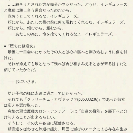
……殺そうとされた方が幾分かマシだった。どうせ、イレギュラーズ
と魔種は殺し合う運命だったのだから。
救おうとしてくれるな、イレギュラーズ。
頼むから。あたしの目の前に何て現れてくれるな、イレギュラーズ。
頼むから。頼むから。頼むから。
……あたしの為に、命を捨ててくれるなよ、イレギュラーズ。
●『堕ちた修道女』
最後に一目会いたかったその人とは心の臓へと刻み込むように傷を付
けた。
それが癒えても痕となって残れば再び相まみえるときが来るはずだと
信じていたからだ。
――おにいさま。
幼い子供の様に永遠に過ごしていたかった。
それでも『クラリーチェ・カヴァッツァ(p3p000236)』であった彼女
は応えを選び取った。
怠惰の冠位魔種カロン・アンテノーラは『自身の権能』を部下へと分
け与えることが出来るらしい。
そうして、その力を各自に駆使させる。
精霊達を従わせる疎通の能力、周囲に滅びのアークによる存在を生み