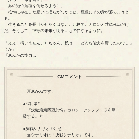
あの冠位魔種を倒せるように。
根幹に存在した願いは揺らがなかった。魔種にその身が落ちようと
も。
生きることを長引かせたくはない。此処で、カロンと共に死ぬだけ
だ。そうして、彼等の未来が明るいものになるように。
「ええ、構いません。Ｂちゃん。私は……どんな能力を貰ったのでしょ
うか」
「あんたの能力は――」
GMコメント
夏あかねです。
●成功条件
『煉獄篇第四冠怠惰』カロン・アンテノーラを撃
破すること
●決戦シナリオの注意
当シナリオは『決戦シナリオ』です。