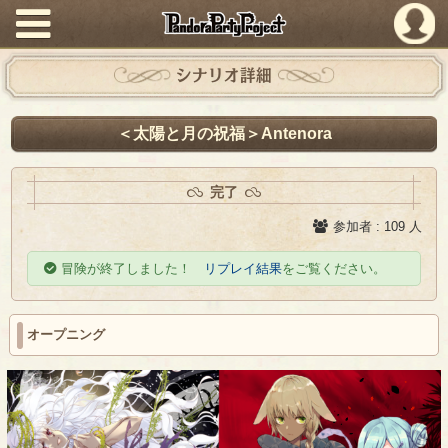
PandoraPartyProject
シナリオ詳細
＜太陽と月の祝福＞Antenora
完了
参加者 : 109 人
冒険が終了しました！
リプレイ結果
をご覧ください。
オープニング