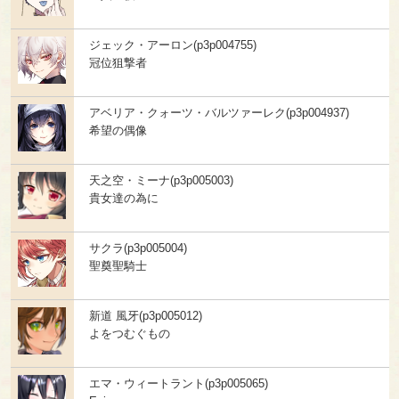
ジェック・アーロン(p3p004755)
冠位狙撃者
アベリア・クォーツ・バルツァーレク(p3p004937)
希望の偶像
天之空・ミーナ(p3p005003)
貴女達の為に
サクラ(p3p005004)
聖奠聖騎士
新道 風牙(p3p005012)
よをつむぐもの
エマ・ウィートラント(p3p005065)