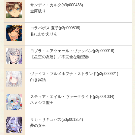
サンディ・カルタ(p3p000438)
金庫破り
コラバポス 夏子(p3p000808)
君におかえりを
ヨゾラ・エアツェール・ヴァッペン(p3p000916)
【星空の友達】／不完全な願望器
ヴァイス・ブルメホフナ・ストランド(p3p000921)
白き寓話
スティア・エイル・ヴァークライト(p3p001034)
ネメシス聖王
リカ・サキュバス(p3p001254)
夢の女王