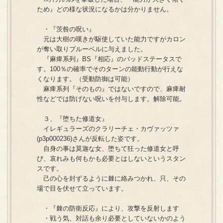
ため』どの様な状況になるかは分かりません。
・『茨咎の呪い』
元は大樹の嘆きが駆使していた能力ですがカロン
が奪い取りブルーベルに与えました。
『麻痺系列』BS『相応』のバッドステータスで
す。100％の確率でそのターンの能動行動が行えな
くなります。（受動防御は可能）
麻痺系列『そのもの』ではないですので、麻痺耐
性などでは防げない呪いを付与します。解除可能。
３、『堕ちた修道女』
イレギュラーズのクラリーチェ・カヴァッツァ
(p3p000236)さんが反転した姿です。
自身の事は莫迦な女、堕ちて狂った修道女と呼
び、哀れみも何もかも必要とはしないというスタン
スです。
己の心を封ずるように棘に絡みつかれ、只、その
場で目を伏せて立っています。
・『棘の防衛反応』により、攻撃を反射します
・戦う気、対話も余り必要としていないかのよう