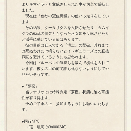
よりキマイラへと変貌させられた事が切欠で反転し
ました。
現在は『色欲の冠位魔種』の使いっ走りをしてい
ます。
その結果、タータリクスを反転させたり、カムイ
グラの動乱の切欠ともなった巫女姫を反転させたり
と派手に動いている節はあります。
彼の目的は狂人である『博士』の撃破。其れまで
は死ぬわけには鳴らないとイレギュラーズとの直接
戦闘を避けているようにも思われます。
今回はブルーベルの気持ちを汲んで横槍を入れて
います。彼女の目の前で誰も死なないようにしてや
りたいそうです。
●『夢檻』
当シナリオでは特殊判定『夢檻』状態に陥る可能
性が有り得ます。
予めご了承の上、参加するようにお願いいたしま
す。
●同行NPC
・珱・琉珂 (p3n000246)