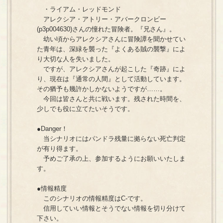
・ライアム・レッドモンド
アレクシア・アトリー・アバークロンビー
(p3p004630)さんの憧れた冒険者。『兄さん』。
幼い頃からアレクシアさんに冒険譚を聞かせてい
た青年は、深緑を襲った『よくある賊の襲撃』によ
り大切な人を失いました。
ですが、アレクシアさんが起こした『奇跡』によ
り、現在は『通常の人間』として活動しています。
その猶予も幾許かしかないようですが……。
今回は皆さんと共に戦います。残された時間を、
少しでも役に立てたいそうです。
●Danger！
当シナリオにはパンドラ残量に拠らない死亡判定
が有り得ます。
予めご了承の上、参加するようにお願いいたしま
す。
●情報精度
このシナリオの情報精度はC-です。
信用していい情報とそうでない情報を切り分けて
下さい。