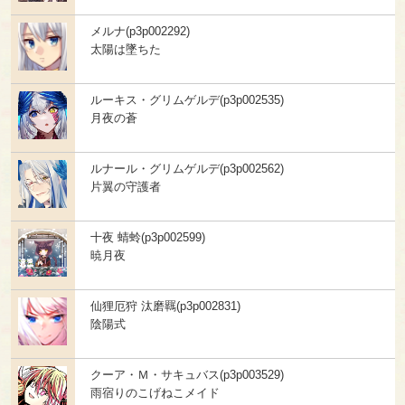
メルナ(p3p002292)
太陽は墜ちた
ルーキス・グリムゲルデ(p3p002535)
月夜の蒼
ルナール・グリムゲルデ(p3p002562)
片翼の守護者
十夜 蜻蛉(p3p002599)
暁月夜
仙狸厄狩 汰磨羈(p3p002831)
陰陽式
クーア・Ｍ・サキュバス(p3p003529)
雨宿りのこげねこメイド