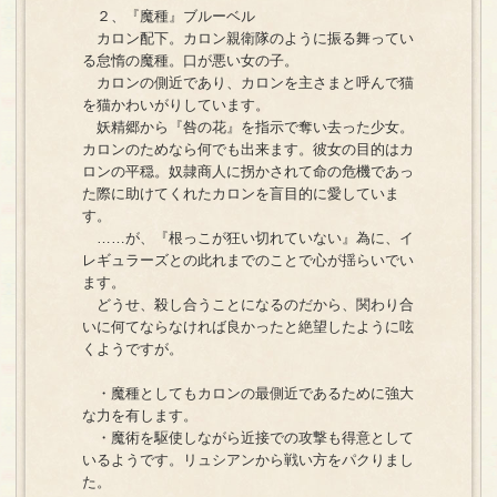
２、『魔種』ブルーベル
カロン配下。カロン親衛隊のように振る舞ってい
る怠惰の魔種。口が悪い女の子。
カロンの側近であり、カロンを主さまと呼んで猫
を猫かわいがりしています。
妖精郷から『咎の花』を指示で奪い去った少女。
カロンのためなら何でも出来ます。彼女の目的はカ
ロンの平穏。奴隷商人に拐かされて命の危機であっ
た際に助けてくれたカロンを盲目的に愛していま
す。
……が、『根っこが狂い切れていない』為に、イ
レギュラーズとの此れまでのことで心が揺らいでい
ます。
どうせ、殺し合うことになるのだから、関わり合
いに何てならなければ良かったと絶望したように呟
くようですが。
・魔種としてもカロンの最側近であるために強大
な力を有します。
・魔術を駆使しながら近接での攻撃も得意として
いるようです。リュシアンから戦い方をパクりまし
た。