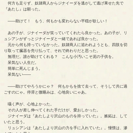
何方も足りず、奴隷商人からジナイーダを逃がして逃げ果せた先で
『あたし』は願った。
――助けて！ もう、何もかも変わらない平穏が欲しい！
あの子が、ジナイーダが笑っていてくれたら良かった。あの子が、リ
ュシアンがずっとジナイーダと一緒であれば良かった。
元から何も持っていなかった。奴隷商人に追われようとも、四肢を切
り取って臓器を売り払って、それで終わりだと思った。
無理だ。誰が助けてくれる？ こんな小汚いこそ泥の子供を。
呆気ない人生だ。
簡単に死んじまう。
呆気ない――
――助けてやろうかにゃ？ 何もかもを捨て去って、そうして共に過
ごすのにゃ。停滞と微睡みは、心地良いにゃあ。
囁く声が、心地よかった。
その人が差し伸べてくれた手だけが、愛おしかった。
ジナイーダは『あたしより沢山のものを持っていた』。嫉妬は、して
いたと思う。
リュシアンは『あたしより沢山の力を手に入れていた』。憧憬は、滲