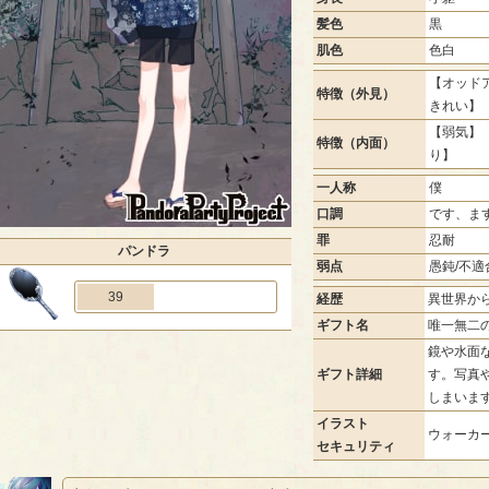
髪色
黒
肌色
色白
【オッドア
特徴（外見）
きれい】
【弱気】 
特徴（内面）
り】
一人称
僕
口調
です、ま
罪
忍耐
パンドラ
弱点
愚鈍/不適
39
経歴
異世界か
ギフト名
唯一無二
鏡や水面
ギフト詳細
す。写真
しまいま
イラスト
ウォーカー
セキュリティ