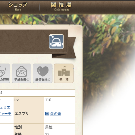
スタジオ
ショップ
闘技場
定
ル設定
アイテム詳細
手紙を書く
このキャラクターに感情を抱く
領地を見る
54
ー
Lv
110
ュミエ
ヴァーチ
エスプリ
鏡の妖
性別
男性
年齢
23