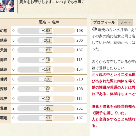
貴女をお守りします。いつまでも永遠に
悪名 ⇔ 名声
プロフィール
ノート
歴史の古い水月家にあ
幻想
0
+198
198
その家の娘に彼女と同じ名
鉄帝
5
+201
206
していたが、結婚からしば
った
天義
0
+187
187
海洋
3
+110
113
古くから存在しているが年
齢で登録したらしい
練達
0
+154
154
元々鏡の中という二次元世
傭兵
0
+210
210
び出された際に肉体を得て
髪の性質が普通の人とは異
深緑
0
+108
108
れである。体温はちょっと
境界
0
+112
112
嗅覚と味覚を召喚当時知ら
豊穣
2
+249
251
で調子を崩していた。
覇竜
0
+197
197
人と交流をすることも慣れ
る。