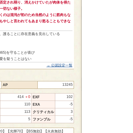
否定され弱り、消えかけていたが肉体を得た
一切ない様子。
くのは混沌が初のため当然のように筋肉もな
もやしと言われてもあまり怒ることもできな
、護ることに存在意義を見出している
865)を守ることが喜び
愛を疑うことはない
→ 公認設定一覧
5
13245
AP
414
＋0
102
EXF
110
-5
EXA
113
3
クリティカル
5
-5
ファンブル
20】
【光輝70】
【BS無効】
【火炎無効】