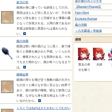
遥か夏のカプリチオ
妖力の衣
【Bande†Fluegel】
鏡禍が身に纏っている妖怪としての力。
普段はほとんど目に見えないが、力を強
Fairy Ring
めたり技を放とうと圧縮すると薄紫の霧
Ecclesia Ruinae
となって目視される。人間の身であるが
森の洋館
本質は妖怪故に異質からは逃れられな
＜六天覇道＞帝政派
い。
感情
銀の水鏡
鏡面は暗い湖の底のように黒く、銀で縁
取りと装飾を施された手鏡。いくらか欠
け、修復されたような形跡がある。それ
でもまだ倒れない、鏡が粉々になるまで
貴女の幸
夫婦
は。
せを願う
鏡映結界
鏡禍の周りを飛び交う無数の鏡の欠片た
ちが次々と織りなす目に見えない結界で
あり、鏡の妖怪の権能。鎧など妖怪には
不要。なぜなら身を護る術はもう持って
いるのだから。
くろくてはねのはえたかわいくてむがい