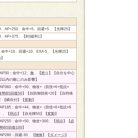
00、AP+250、命中+5、回避+5、【光輝25】
50、AP+375、【BS緩和1】
0、命中+10、回避+10、EXA-5、【光輝25】
効】
P30：命中+12、
無
、【
怒り
】【自分を中心
2以内の敵にのみ影響】
P360：命中+50、物攻+（防技×6+抵抗×
攻勢BS回復50
】【自防御技術+20】【自特殊
0】【瞬自付】【
変動
】
P185：命中+44、物攻+（防技×6+抵抗×6
6）、【
弱点
】【自光輝50】【
変動
】
P255：命中+50、物攻+300、【
弱点
】【
必
勢BS回復100
】
P280：回避-30、【
物無
】【
ダメージ3