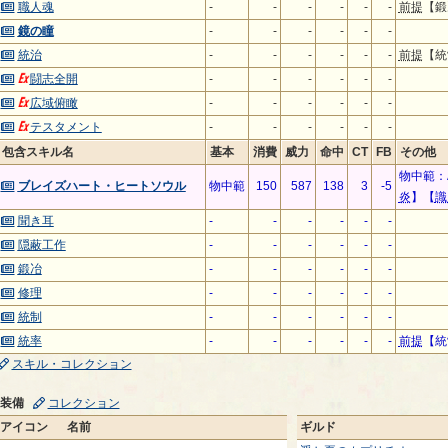
職人魂
-
-
-
-
-
-
前提
【
鏡の瞳
-
-
-
-
-
-
統治
-
-
-
-
-
-
前提
【
闘志全開
-
-
-
-
-
-
広域俯瞰
-
-
-
-
-
-
テスタメント
-
-
-
-
-
-
包含スキル名
基本
消費
威力
命中
CT
FB
その他
物中範：A
ブレイズハート・ヒートソウル
物中範
150
587
138
3
-5
炎
】【
識
聞き耳
-
-
-
-
-
-
隠蔽工作
-
-
-
-
-
-
鍛冶
-
-
-
-
-
-
修理
-
-
-
-
-
-
統制
-
-
-
-
-
-
統率
-
-
-
-
-
-
前提
【
スキル・コレクション
装備
コレクション
アイコン
名前
ギルド