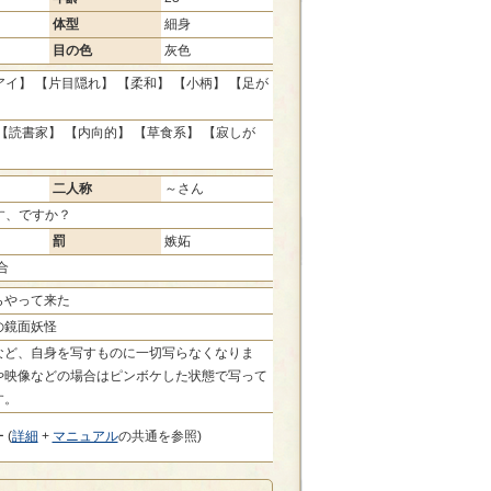
体型
細身
目の色
灰色
イ】 【片目隠れ】 【柔和】 【小柄】 【足が
【読書家】 【内向的】 【草食系】 【寂しが
二人称
～さん
す、ですか？
罰
嫉妬
合
らやって来た
の鏡面妖怪
など、自身を写すものに一切写らなくなりま
や映像などの場合はピンボケした状態で写って
す。
 (
詳細
+
マニュアル
の共通を参照)