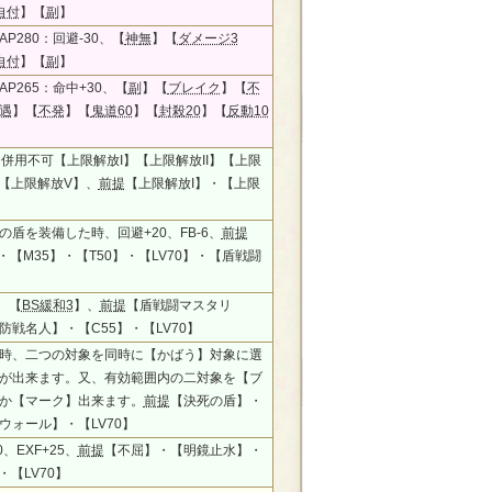
自付
】【
副
】
P280：回避-30、【
神無
】【
ダメージ3
自付
】【
副
】
P265：命中+30、【
副
】【
ブレイク
】【
不
遇
】【
不発
】【
鬼道60
】【
封殺20
】【
反動10
5、併用不可【上限解放I】【上限解放II】【上限
】【上限解放V】、
前提
【上限解放I】・【上限
の盾を装備した時、回避+20、FB-6、
前提
・【M35】・【T50】・【LV70】・【盾戦闘
0、【
BS緩和3
】、
前提
【盾戦闘マスタリ
防戦名人】・【C55】・【LV70】
時、二つの対象を同時に【かばう】対象に選
が出来ます。又、有効範囲内の二対象を【ブ
か【マーク】出来ます。
前提
【決死の盾】・
ウォール】・【LV70】
0、EXF+25、
前提
【不屈】・【明鏡止水】・
・【LV70】