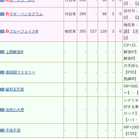
ルーンシールド
付自単
280
-
98
3
-5
0
】、【
自付与：A
マギ・ペンタグラム
付自単
280
-
98
3
-5
0
】、【
物至単：A
ブルーフェイクIII
物至単
265
527
128
3
-5
調
】【
不
0
】
CP+1
上限解放III
-
-
-
-
-
-
解放IV
解放II】
片手持ち
盾戦闘マスタリー
-
-
-
-
-
-
【P35】
熟練III】
HP+50
破邪五芒星
-
-
-
-
-
-
ー】・【
シナリオ
択する事
決死の大壁
-
-
-
-
-
-
ロック】
【ハイ・
HP+100
不撓不屈
-
-
-
-
-
-
【C55】