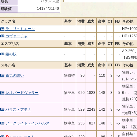
バランス型
成長
14184/61140
経験値
クラス名
基本
消費
威力
命中
CT
FB
その他
ラ・リュミエール
-
-
-
-
-
-
HP+10
カヴァーチャ
-
-
-
-
-
-
HP+12
エスプリ名
基本
消費
威力
命中
CT
FB
その他
AP-25
鏡の妖
-
-
-
-
-
-
【BS無
スキル名
基本
消費
威力
命中
CT
FB
その他
物特レ：A
妖気の誘い
物特特
30
-
110
3
-5
にレンジ
物至単：A
レオパードヴァラー
物至単
620
1823
148
3
-5
6）、【
抵抗+2
物至単：A
パラス・アテナ
物至単
529
2243
142
3
-5
+光輝×
物中単：A
アークライト・インパルス
物中単
255
827
148
3
-5
殺
】【
攻
自付与：A