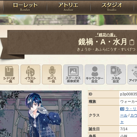
神殿
ローレット
アトリエ
raPartyProject
『鏡花の盾』
鏡禍・A・水月
きょうか・あふらにうす・すいげつ
シナリオ一覧
イラスト一覧
ボイス一覧
ステータス画像変更
キャラクター設
スキ
ID
p3p0083
種族
ウォーカ
ラ・リ
クラス
ール
/
カ
ャ
誕生日
7/14
身長
小躯