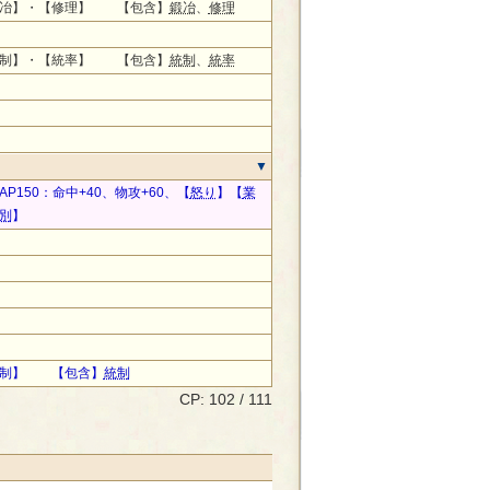
鍛冶】・【修理】 【包含】
鍛冶
、
修理
統制】・【統率】 【包含】
統制
、
統率
P150：命中+40、物攻+60、【
怒り
】【
業
別
】
統制】 【包含】
統制
CP: 102 / 111