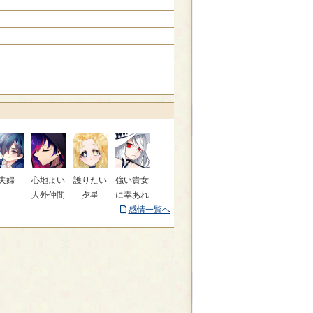
夫婦
心地よい
護りたい
強い貴女
人外仲間
夕星
に幸あれ
感情一覧へ