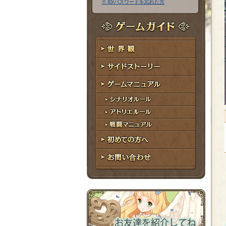
※ ID/パスワードを忘れた方
ア
ワ
ド
ー
レ
ド
ゲームガイド
ス
世界観
サイドストーリー
ゲームマニュアル
シナリオルール
アトリエルール
戦闘マニュアル
初めての方へ
お問い合わせ