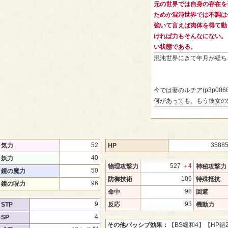
元の世界では自身の存在を
ためか混沌世界では不調は
強いて言えば肉体を得て動
ければ力もそんなにない。
い状態である。
混沌世界にきて年月が経ち
今では妻のルチア(p3p006
何があっても、もう彼女の
52
3588
気力
HP
40
妖力
527
＋4
物理攻撃力
神秘攻撃力
50
鏡の魔力
106
防御技術
特殊抵抗
96
鏡の呪力
98
命中
回避
9
93
STP
反応
機動力
4
SP
その他パッシブ効果：
【BS緩和4】
【HP鎧