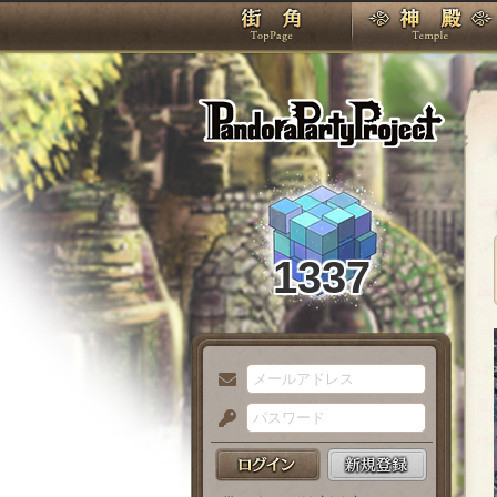
TOP
Pando
1337
メ
ー
パ
ル
ス