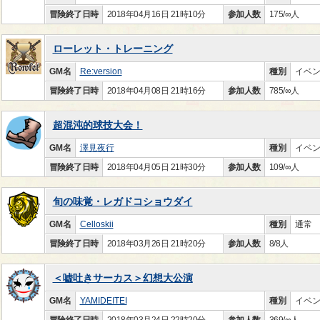
冒険終了日時
2018年04月16日 21時10分
参加人数
175/∞人
ローレット・トレーニング
GM名
Re:version
種別
イベ
冒険終了日時
2018年04月08日 21時16分
参加人数
785/∞人
超混沌的球技大会！
GM名
澤見夜行
種別
イベ
冒険終了日時
2018年04月05日 21時30分
参加人数
109/∞人
旬の味覚・レガドコショウダイ
GM名
Celloskii
種別
通常
冒険終了日時
2018年03月26日 21時20分
参加人数
8/8人
＜嘘吐きサーカス＞幻想大公演
GM名
YAMIDEITEI
種別
イベ
冒険終了日時
2018年03月24日 22時20分
参加人数
369/∞人