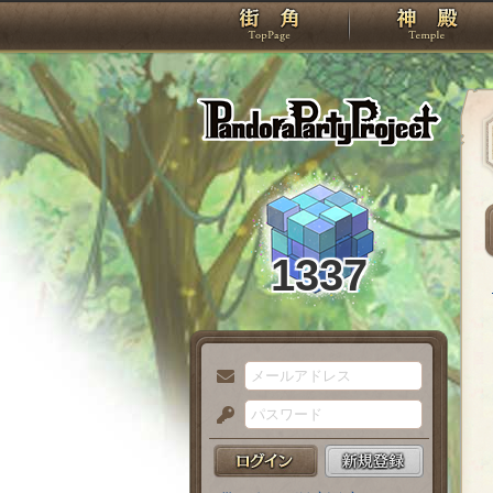
TOP
Pando
1337
メ
ー
パ
ル
ス