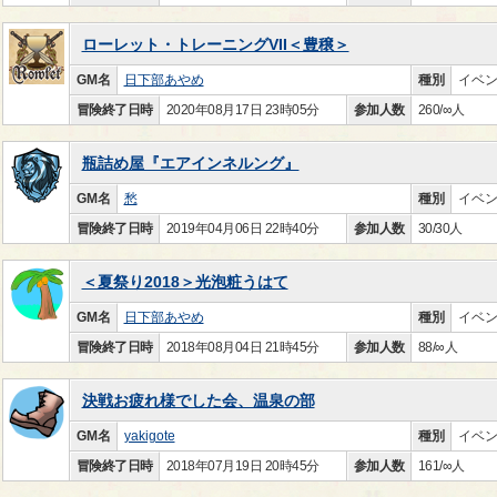
ローレット・トレーニングVII＜豊穣＞
GM名
日下部あやめ
種別
イベ
冒険終了日時
2020年08月17日 23時05分
参加人数
260/∞人
瓶詰め屋『エアインネルング』
GM名
愁
種別
イベ
冒険終了日時
2019年04月06日 22時40分
参加人数
30/30人
＜夏祭り2018＞光泡粧うはて
GM名
日下部あやめ
種別
イベ
冒険終了日時
2018年08月04日 21時45分
参加人数
88/∞人
決戦お疲れ様でした会、温泉の部
GM名
yakigote
種別
イベ
冒険終了日時
2018年07月19日 20時45分
参加人数
161/∞人