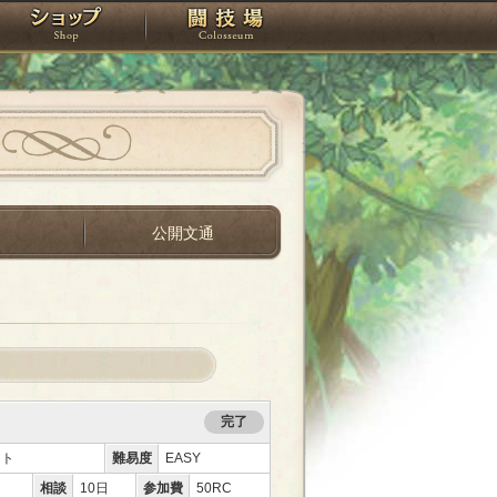
スタジオ
ショップ
闘技場
間
公開文通
完了
ント
難易度
EASY
相談
10日
参加費
50RC