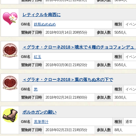
レティクルを南西に
GM名
鉄瓶ぬめぬめ
種別
イベ
冒険終了日時
2018年03月14日 20時55分
参加人数
50/50人
＜グラオ・クローネ2018＞噴水で４種のチョコフォンデュ
GM名
紅玉
種別
イベ
冒険終了日時
2018年03月06日 21時20分
参加人数
50/50人
＜グラオ・クローネ2018＞葉の落ちぬ木の下で
GM名
愁
種別
イベ
冒険終了日時
2018年02月24日 21時00分
参加人数
30/30人
ポルホガンの願い
GM名
黒筆墨汁
種別
通常
冒険終了日時
2018年02月23日 21時35分
参加人数
8/8人