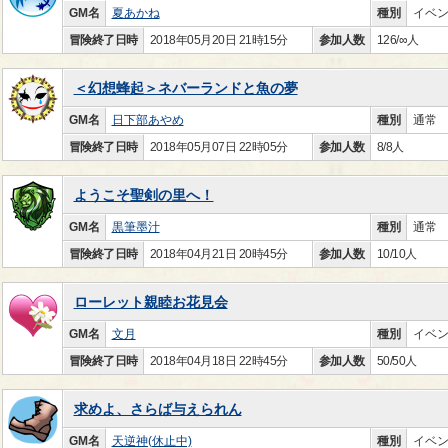
GM名
夏あかね
種別
イベ
冒険終了日時
2018年05月20日 21時15分
参加人数
126/∞人
＜幻想蜂起＞ネバーランドと魚の夢
GM名
日下部あやめ
種別
通常
冒険終了日時
2018年05月07日 22時05分
参加人数
8/8人
ようこそ聖剣の里へ！
GM名
黒筆墨汁
種別
通常
冒険終了日時
2018年04月21日 20時45分
参加人数
10/10人
ローレット親睦お花見会
GM名
文月
種別
イベ
冒険終了日時
2018年04月18日 22時45分
参加人数
50/50人
求めよ、さらば与えられん
GM名
天逆神(休止中)
種別
イベ