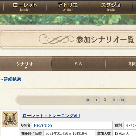
神殿
ローレット
アトリエ
raPartyProject
参加シナリオ一覧
シナリオ
ＳＳ
幕
→詳細検索
1
«
‹
next
last
first
prev
›
»
ローレット・トレーニングVIII
GM名
Re:version
種別
イベ
冒険終了日時
2021年01月26日 19時16分
参加人数
1276/∞人