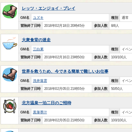
レッツ・エンジョイ・プレイ
GM名
ユズキ
種別
通常
冒険終了日時
2018年02月18日 20時45分
参加人数
8/8人
大衆食堂の迷走
GM名
三白累
種別
イベ
冒険終了日時
2018年02月16日 23時50分
参加人数
100/100人
世界を救うため、今できる簡単で難しいお仕事
GM名
洗井落雲
種別
イベ
冒険終了日時
2018年02月05日 21時55分
参加人数
50/50人
北方温泉一泊二日のご招待
GM名
黒筆墨汁
種別
イベ
冒険終了日時
2018年02月05日 21時50分
参加人数
100/100人