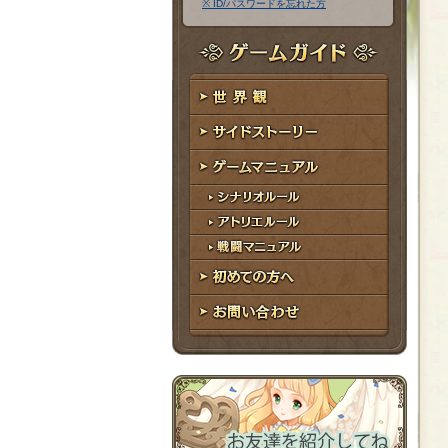
※ ID/パスワードを忘れた方
ア
ワ
ド
ー
レ
ド
ゲームガイド
ス
世界観
サイドストーリー
ゲームマニュアル
シナリオルール
アトリエルール
戦闘マニュアル
初めての方へ
お問い合わせ