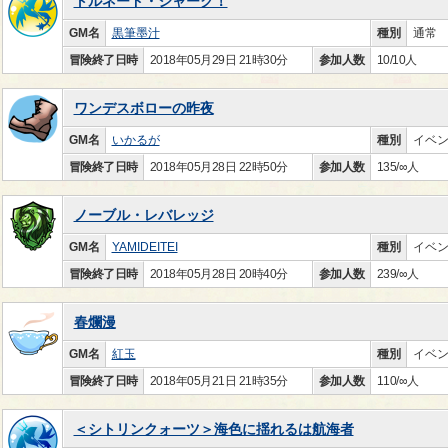
トルネード・シャーク！
GM名
黒筆墨汁
種別
通常
冒険終了日時
2018年05月29日 21時30分
参加人数
10/10人
ワンデスボローの昨夜
GM名
いかるが
種別
イベ
冒険終了日時
2018年05月28日 22時50分
参加人数
135/∞人
ノーブル・レバレッジ
GM名
YAMIDEITEI
種別
イベ
冒険終了日時
2018年05月28日 20時40分
参加人数
239/∞人
春爛漫
GM名
紅玉
種別
イベ
冒険終了日時
2018年05月21日 21時35分
参加人数
110/∞人
＜シトリンクォーツ＞海色に揺れるは航海者