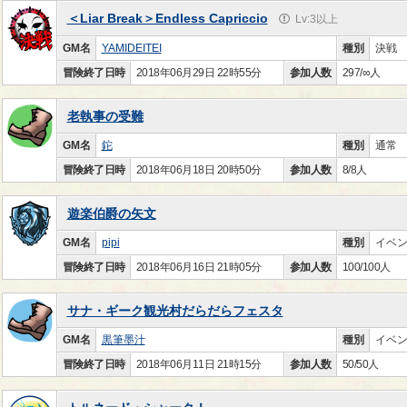
＜Liar Break＞Endless Capriccio
Lv:3以上
GM名
YAMIDEITEI
種別
決戦
冒険終了日時
2018年06月29日 22時55分
参加人数
297/∞人
老執事の受難
GM名
鉈
種別
通常
冒険終了日時
2018年06月18日 20時50分
参加人数
8/8人
遊楽伯爵の矢文
GM名
pipi
種別
イベ
冒険終了日時
2018年06月16日 21時05分
参加人数
100/100人
サナ・ギーク観光村だらだらフェスタ
GM名
黒筆墨汁
種別
イベ
冒険終了日時
2018年06月11日 21時15分
参加人数
50/50人