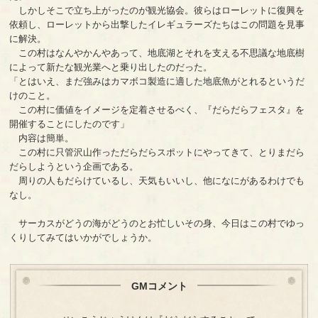
しかしそこで立ち上がったのが観光協会。彼らはローレットに復興を
依頼し、ローレットから出撃したイレギュラーズたちはこの問題を見事
に解決。
この村はなんやかんやあって、地底湖とそれを支える不思議な地底樹
によって新たな観光業へと乗り出したのだった。
「とはいえ、まだ強みはカマボコ製造に適した地底魚がとれるというだ
けのこと。
この村に価値をイメージを定着させるべく、『だらだらフェスタ』を
開催することにしたのです」
内容は簡単。
この村に只管沢山作っただらだらスポットにやってきて、とりまだら
だらしようという企画である。
周りの人もだらけているし、天気もいいし、他になにがあるわけでも
なし。
サーカスがどうの海がどうのとお忙しいその身、今日はこの村でゆっ
くりしてみてはいかがでしょうか。
GMコメント