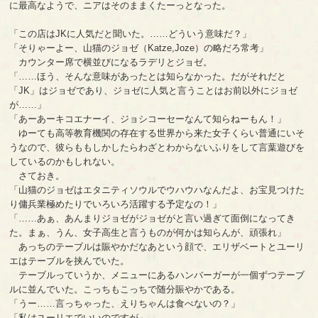
に最高なようで、ニアはそのままくたーっとなった。
「この店はJKに人気だと聞いた。……どういう意味だ？」
「そりゃーよー、山猫のジョゼ（Katze,Joze）の略だろ常考」
カウンター席で横並びになるラデリとジョゼ。
「……ほう、そんな意味があったとは知らなかった。だがそれだと
「JK」はジョゼであり、ジョゼに人気と言うことはお前以外にジョゼ
が……」
「あーあーキコエナーイ、ジョシコーセーなんて知らねーもん！」
ゆーても高等教育機関の存在する世界から来た女子くらい普通にいそ
うなので、彼らももしかしたらわざとわからないふりをして言葉遊びを
しているのかもしれない。
さておき。
「山猫のジョゼはエタニティソウルでウハウハなんだよ、お宝見つけた
り傭兵業極めたりでいろいろ活躍する予定なの！」
「……あぁ、あんまりジョゼがジョゼがと言い過ぎて面倒になってき
た。まぁ、うん、女子高生と言うものが何かは知らんが、頑張れ」
あっちのテーブルは賑やかだなあという顔で、エリザベートとユーリ
エはテーブルを挟んでいた。
テーブルっていうか、メニューにあるハンバーガーが一個ずつテーブ
ルに並んでいた。こっちもこっちで随分賑やかである。
「うー……言っちゃった、えりちゃんは食べないの？」
「私はユーリエでいいのですが」