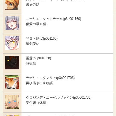
路傍の鉄
ユーリエ・シュトラール(p3p001160)
優愛の吸血種
琴葉・結(p3p001166)
魔剣使い
雷霆(p3p001638)
戦獄獣
ラデリ・マグノリア(p3p001706)
再び描き出す物語
クロジンデ・エーベルヴァイン(p3p001736)
受付嬢（休息）