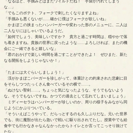
「なるほど、手掴みとはまたワイルドだね！ 手袋が汚れてしまう
な…」
「でもこのポテト、フォークで刺したくなりますよね」
「手掴みも悪くないが……確かに僕はフォークが欲しいね」
かまぼこの挟まったハンバーガーや変わった形のメニューに、二人は
二人なりにはしゃいでいるようだ。
「如何でしょう、美味しいですか？ 貴方と過ごす時間は、穏やかで落
ち着きますね。貴族の世界に戻ったような……よろしければ、またの機
会にご一緒できると嬉しいな」
「君のおかげで楽しい時間を過ごすことができたよ！ ぜひまた、新た
なる開拓をしようじゃないか！」
「たまには大ぐらいしましょう！」
渓がかまぼこバーガーを珍しがって、体重計との約束された悲劇に目
をそらしつつたっくさん食べているその横で……。
「ぬけない聖剣……。ちょっと気になったような、そうでもないよう
な。そうでもないですね。かつての過去として忘れてしまいましょう」
ミディーセラはハンバーガーが珍しいのか、周りの様子をみながら同
じようにかぶりついている。
「そういえばこうやって、だらっとするのも久しぶりだな。元いた世界
でも、街に魔獣が出たら急いで戦いに駆り出されてたし。授業中でも給
食中でも行かなきゃなんなかったからトイレとか言ってこっそり抜けて
たな」