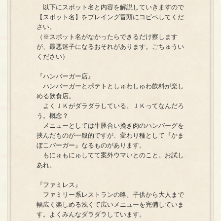
以下にスポット名と内容を解説していきますので
【スポット名】をプレイング冒頭にコピペしてくだ
さい。
（※スポット名がなかったらできるだけ察します
が、最悪迷子になるおそれがあります。ごちゅうい
ください）
『ハンバーガー店』
ハンバーガーとポテトとしゅわしゅわ飲料が楽し
める飲食店。
よくＪＫがダラダラしている。ＪＫってなんだろ
う。概念？
メニューとしては牛豚合い挽き肉のハンバーグを
挟んだものが一般的ですが、変わり種として『かま
ぼこバーガー』なるものがあります。
もにゅもにゅしてて案外ウマいとのこと。お試し
あれ。
『ファミレス』
ファミリー系レストランの略。子供から大人まで
幅広く楽しめる浅くて広いメニューを完備していま
す。よくみんなダラダラしています。