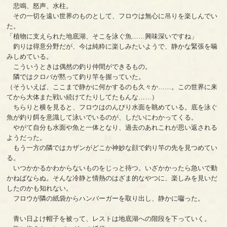
悲鳴、怒声、水柱。
その一切を遠い世界のものとして、フロウは無心に吊りを楽しんでい
た。
「植物に支えられた地底湖、そこを泳ぐ魚……興味深いですね」
釣りは得意分野だが、今は純粋に楽しみたいようで、静かな緊張を噛
みしめている。
こういうときは偶然の釣り仲間ができるもの。
隣ではクロバが黙って釣り竿を握っていた。
（そういえば、ここまで静かに何かするのも久々か……。この世界に来
てから大体また戦い続けてたりしてたもんな……）
ちらりと横を見ると、フロウはのんびり水面を眺めている。底を泳ぐ
魚が釣り餌を意識して泳いでいるのが、しだいにわかってくる。
やがて自分も水面や魚と一体となり、過去のあれこれが思い返される
ようだった。
もう一方の隣ではカザンがどこか神妙な顔で釣り竿の先を見つめてい
る。
いつかかるかわからないものをじっと待つ。いざかかったら急いで動
かねばならぬ。そんな冷静と情熱のはざま的なやつに、楽しみを見いだ
したのかも知れない。
フロウが隣の紙袋からハンバーガーを取り出し、静かに囓った。
青い日よけ帽子を被って、レストは地底湖への階段を下っていく。