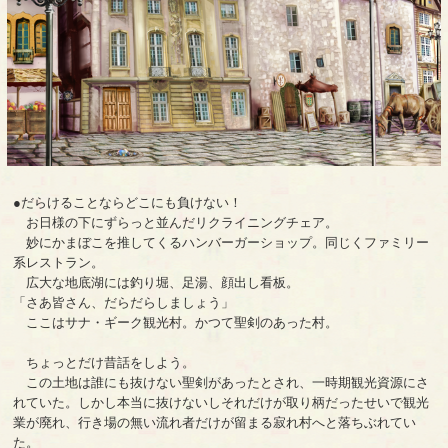
●だらけることならどこにも負けない！
お日様の下にずらっと並んだリクライニングチェア。
妙にかまぼこを推してくるハンバーガーショップ。同じくファミリー
系レストラン。
広大な地底湖には釣り堀、足湯、顔出し看板。
「さあ皆さん、だらだらしましょう」
ここはサナ・ギーク観光村。かつて聖剣のあった村。
ちょっとだけ昔話をしよう。
この土地は誰にも抜けない聖剣があったとされ、一時期観光資源にさ
れていた。しかし本当に抜けないしそれだけが取り柄だったせいで観光
業が廃れ、行き場の無い流れ者だけが留まる寂れ村へと落ちぶれてい
た。