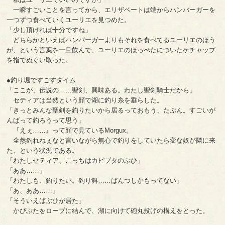
一瞬すごいことを言ってから、エリザベートは端からハンバーガーを
一つずつ食べていくユーリエを見つめた。
「少し頂ければ十分ですね」
どちらかといえばハンバーガーよりもそれを食べてるユーリエのほう
が、という言葉を一旦飲んで、ユーリエのほっぺたについたケチャップ
を指でぬぐい取った。
●釣り堀ですごすタイム
「ここが、伝説の……聖剣、興味ある。わたし聖剣騎士だから」
セティアは当然という顔で湖に釣り糸を垂らした。
「きっとみんな聖剣を釣りたいから居るっておもう、たぶん。すごいが
んばって釣ろうって思う」
『えぇ……』って顔で見ているMorgux。
全然釣れねぇなと言いながら無心で釣りをしていたら変な奴が隣に来
た、という状況である。
「わたしセティア、こっちはカピブタのぶひ」
「ああ……」
「わたしも、釣りたい。釣り餌……ぱんつしかもってない」
「あ、ああ……」
「そういえばぶひが居た」
かぴぶたをロープに結んで、湖に向けて砲丸投げの構えをとった。