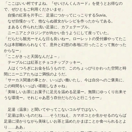
「ここはいい村ですよね。『せいけんくんカード』を使うとお得なの
で、ぜひともご利用くださいませ」
自慢の紅茶を片手に、足湯につかってにっこりするSuvia。
なぜ自慢かって、他ならぬ彼女がレシピを作ったからである。
まあるく作られた浅い足湯に、カフェテーブル。
ニーニアとクロジンデが向かい合うようにして座っていた。
「だらだら観光ーそんな日も良いねー。ローレットの受付嬢やってたこ
ろは本部離れられなくて、意外と幻想の各地に行ったことって無かった
からなー」
「ここがきっと天国なんだよ～」
テーブルには紅茶とチョコチップクッキー。
人はくつろぎにお金を払うもので、このちょっぴりかわった空間と時
間にニーニアたちはご満悦のようだ。
「サーカス関連の事とか、いっぱい働いたし、今は自分へのご褒美に、
この時間をいっぱい堪能しなきゃね」
「美味しいお茶にお菓子に足元を温める足湯ー。無限にゆっくり出来そ
うな環境ー。それじゃあ思う存分だらだらと行こうかー」
足湯（温泉）と聞いてやってこないコルザではない。
「足湯は良いものだね……そうだねえ、カマボコとか生かせるのならば
足湯に浸かりながら美味しいお茶と温めたかまぼことか食べられるとよ
り……ああ」