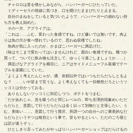
チャロロは昔を懐かしみながら、ハンバーガーにひたっていた。
ミディーセラの視線に気づき、口を開けたままぴたりと止まる。
自分のまねをしていると気づいたようで、ハンバーガーの崩れない持
ち方を教え始めた。
その一方、アグライアは。
「これは……ふむ。変わった食感ですね。けど嫌いでは無いです。肉よ
りは魚の方が食べ慣れているので、思わぬ収穫でしたね」
魚肉が気に入ったのか、かまぼこバーガーに満足げだ。
（味はそこまで変わってはいませんけれど、面白い食感ですね。幾つか
買って、ついでに飲み物も注文して。ゆっくり過ごしましょうか……）
満足げなアグライアを横目に、ニアはサイドメニューフル装備でテー
ブルを楽園にしていた。
「よくよく考えたんじゃが。儂、依頼以外ではいつもだらだらしとるよ
な？ ……いや皆まで言うな。よく考えなくても一目瞭然だろというツ
ッコミは分かっておる」
ありもしないツッコミに対応しつつ、ポテトをつまむ。
「だがあれじゃ。息を吸うのと同じレベルの、即ち生理的現象めいただ
らだらと、意図して行うだらだらは全く以って別物だと主張したい。う
む、美味い……。意図して行う贅沢、所謂一つの自分へのご褒美的なだ
らだらというヤツは格別という事で。皆もやるといい。ただのごろ寝と
は訳が違うぞぅ」
ひとしきり言ってみたがやっぱりハンバーガーショップはだらけるの