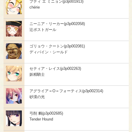
プティ エ ミニョン(p3p001913)
chérie
ニーニア・リーカー(p3p002058)
辻ポストガール
ゴリョウ・クートン(p3p002081)
ディバイン・シールド
セティア・レイス(p3p002263)
妖精騎士
アグライア＝O＝フォーティス(p3p002314)
砂漠の光
弓削 鶫(p3p002685)
Tender Hound