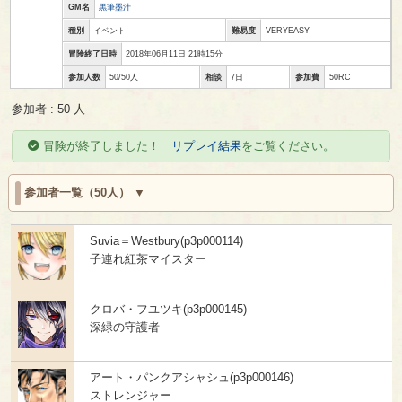
GM名
黒筆墨汁
種別
イベント
難易度
VERYEASY
冒険終了日時
2018年06月11日 21時15分
参加人数
50/50人
相談
7日
参加費
50RC
参加者 : 50 人
冒険が終了しました！
リプレイ結果
をご覧ください。
参加者一覧（50人）
Suvia＝Westbury(p3p000114)
子連れ紅茶マイスター
クロバ・フユツキ(p3p000145)
深緑の守護者
アート・パンクアシャシュ(p3p000146)
ストレンジャー