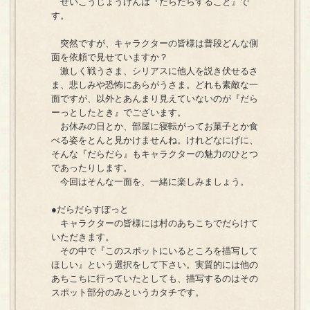
せいこうじょうけんは『だらだらすること』で
す。
突然ですが、キャラクターの皆様は普段どんな側
面を依頼で見せていますか？
激しく戦うさま、シリアスに他人を説き伏せるさ
ま、悲しみや恐怖にあらがうさま。どれも素敵な一
面ですが、以外とあんまり見えていないのが『だら
ーっとしたとき』でございます。
お休みの日とか、部屋に寝転がってお菓子とか食
べる姿をとんと見かけませんね。けれどなにげに、
そんな『だらだら』もキャラクターの魅力のひとつ
であったりします。
今回はそんな一面を、一緒に楽しみましょう。
●だらだらすぽっと
キャラクターの皆様には村のあちこちでだらけて
いただきます。
その中で『このスポットにいるところを描写して
ほしい』という選択をして下さい。実質的には他の
あちこちに行っていたとしても、描写するのはその
スポット部分のみというカタチです。