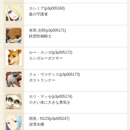
カシミア(p3p005160)
森の守護者
有馬 次郎(p3p005171)
鉄壁防御騎士
ルー・カンガ(p3p005172)
カンガルーボクサー
クォ・ヴァディス(p3p005173)
ポストランナー
ホリ・マッセ(p3p005174)
小さい体に大きな勇気を
雨祇 - N123(p3p005247)
深潭水槽