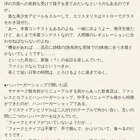
洋の方面への依頼も受けて様子を見てみたいなというのもあるのです
が」
急な美少女アピールをスルーして、エリスタリスはストローでグラス
をかき混ぜた。
「あー、水着コンテストもあるのよね、一緒に出ようよー。海洋主催だ
けど、あくまで水着コンテストなので、人間種のレギュレーションに合
わせねばならないのよね」
「機会があれば……流石に姉様の(魚拓的な意味での)体格に合う水着と
かないでしょうですし……」
といった具合に、家族（？）の会話を楽しんでいた。
ファミレスならではというべきか。
長くて短い日常の時間は、とろけるように過ぎてゆく。
●ハンバーガーショップで聞いた話
サナギーク観光村がリニューアルする前からあった飲食店は、ファミ
レスとカフェとハンバーガーショップ。中手もリニューアル後から特徴
ができたのが、ハンバーガーショップである。
クリスティアンとリゲルは二人がけのテーブルで向かい合い、互いの
間に二つのハンバーガーをはさんでいた。
「フォークとナイフがついていないようだが…」
「フォークとナイフは不要で、手で掴んで、かぶりついて、食べるのだ
そうです」