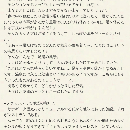
テンションがちょっぴり上がっているのかもしれない。
上がるといえば、カシミアもなかなか上がっていたようだ。
「森の中を移動したり岩場を通り抜けたり木に登ったり、足がくたくた
になっちゃう事があるから足湯でのんびりお休みするのは、足を休める
には丁度いい気がするんだ！」
そんなカシミアはお湯に足をつけて、しっぽや耳をだらーんとさせ
た。
「ふあ～～足だけなのになんだか気分が落ち着く～。たまにはこういう
のも悪くないかもだね！」
そんなこんなで、足湯の風景。
マナは足をゆっくりつけて、のんびりとした時間を過ごしていた。
「これはとても気持ちが良いですね……足から身体が暖かくなるみたい
です。温泉には入ると効能というものがあるようですが、こちらにもそ
ういったものがあるのでしょうか……？」
明るくて暖かくて、どこかひっそりした空気。
「今度はお友達の方々ともご一緒したいですね……」
●ファミレスって単語の意味よ
サナギーク観光村がリニューアルする前から地味にあった施設。それ
がレストランである。
ゆーても、誰の注文にも応えられるようにあれやこれや揃えた結果ジ
ャンルが広くなりすぎて『じゃあもうファミリーレストランでいいよ』