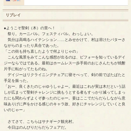
リプレイ
●ようこそ聖剣（木）の里へ！
祭り。カーニバル。フェスティバル。わっしょい。
気分は高鳴るハイテンション……とみせかけて、村は溶けたバターさ
ながらのまったり具合であった。
「この街も持ち直したようで何よりじゃの」
こんな風景をみてこんな感想が出るのは、ビフォーを知っているデイ
ジーならではである。最初はホームレス一歩手前のおじさんたちが焼酎
片手に転がってたものね。
デイジーはリクライニングチェアに寝そべって、剣の前でぱたぱたと
手足を振った。
「おー、良くきたのじゃゆうしゃよー。最近はこれが実は木だという話
しが広まって聖剣チャレンジに挑もうとする者もすっかり減ってしまっ
たにも関わらずよくぞ参ったのじゃー。妾はここでだらだらしながら意
味ありげに声をかける感じのキャラ故、好きにチャレンジしていくと良
いのじゃー」
さてさて、こちらはサナギーク観光村。
今日はのんびりだらだらフェアだ。