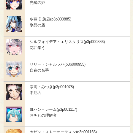
光鱗の姫
冬葵 D 悠凪(p3p000885)
氷晶の盾
シルフォイデア・エリスタリス(p3p000886)
花に集う
リリー・シャルラハ(p3p000955)
自在の名手
宗高・みつき(p3p001078)
不屈の
ヨハン＝レーム(p3p001117)
おチビの理解者
カザン・ストーオーディン(p3p001156)