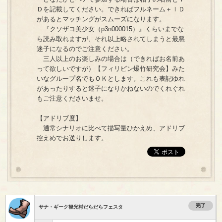
Ｄを記載してください。できればフルネーム＋ＩＤ
があるとマッチングがスムーズになります。
『クソザコ美少女（p3n000015）』くらいまでな
ら読み取れますが、それ以上略されてしまうと最悪
迷子になるのでご注意ください。
三人以上のお楽しみの場合は（できればお名前あ
って欲しいですが）【フィリピン爆竹研究会】みた
いなグループ名でもＯＫとします。これも表記ゆれ
があったりすると迷子になりかねないのでくれぐれ
もご注意くださいませ。
【アドリブ度】
通常シナリオに比べて描写量ひかえめ、アドリブ
控えめでお送りします。
完了
サナ・ギーク観光村だらだらフェスタ