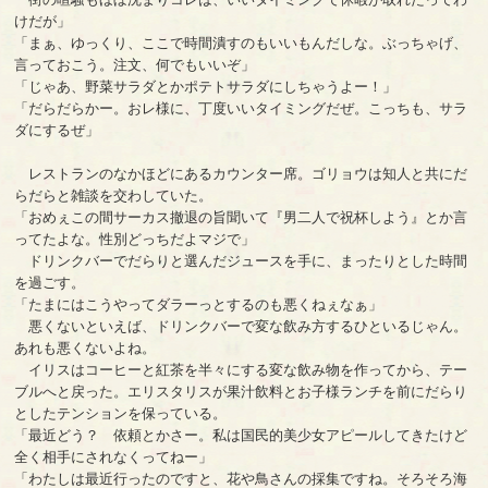
けだが」
「まぁ、ゆっくり、ここで時間潰すのもいいもんだしな。ぶっちゃげ、
言っておこう。注文、何でもいいぞ」
「じゃあ、野菜サラダとかポテトサラダにしちゃうよー！」
「だらだらかー。おレ様に、丁度いいタイミングだぜ。こっちも、サラ
ダにするぜ」
レストランのなかほどにあるカウンター席。ゴリョウは知人と共にだ
らだらと雑談を交わしていた。
「おめぇこの間サーカス撤退の旨聞いて『男二人で祝杯しよう』とか言
ってたよな。性別どっちだよマジで」
ドリンクバーでだらりと選んだジュースを手に、まったりとした時間
を過ごす。
「たまにはこうやってダラーっとするのも悪くねぇなぁ」
悪くないといえば、ドリンクバーで変な飲み方するひといるじゃん。
あれも悪くないよね。
イリスはコーヒーと紅茶を半々にする変な飲み物を作ってから、テー
ブルへと戻った。エリスタリスが果汁飲料とお子様ランチを前にだらり
としたテンションを保っている。
「最近どう？ 依頼とかさー。私は国民的美少女アピールしてきたけど
全く相手にされなくってねー」
「わたしは最近行ったのですと、花や鳥さんの採集ですね。そろそろ海