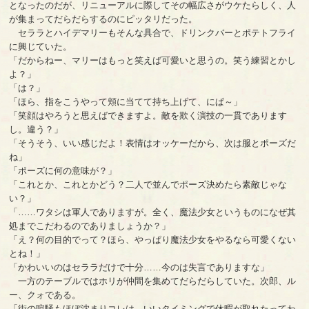
となったのだが、リニューアルに際してその幅広さがウケたらしく、人
が集まってだらだらするのにピッタリだった。
セララとハイデマリーもそんな具合で、ドリンクバーとポテトフライ
に興じていた。
「だからねー、マリーはもっと笑えば可愛いと思うの。笑う練習とかし
よ？」
「は？」
「ほら、指をこうやって頬に当てて持ち上げて、にぱ～」
「笑顔はやろうと思えばできますよ。敵を欺く演技の一貫であります
し。違う？」
「そうそう、いい感じだよ！表情はオッケーだから、次は服とポーズだ
ね」
「ポーズに何の意味が？」
「これとか、これとかどう？二人で並んでポーズ決めたら素敵じゃな
い？」
「……ワタシは軍人でありますが。全く、魔法少女というものになぜ其
処までこだわるのでありましょうか？」
「え？何の目的でって？ほら、やっぱり魔法少女をやるなら可愛くない
とね！」
「かわいいのはセララだけで十分……今のは失言でありますな」
一方のテーブルではホリが仲間を集めてだらだらしていた。次郎、ル
ー、クォである。
「街の喧騒もほぼ沈まりコレは、いいタイミングで休暇が取れたってわ