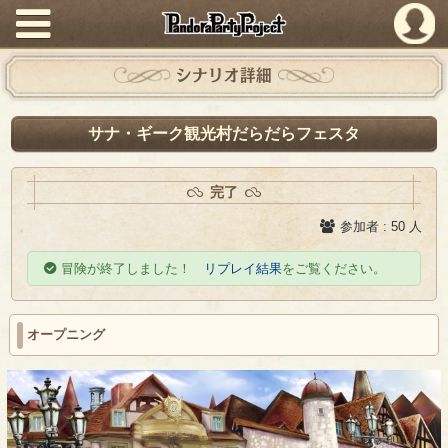
PandoraPartyProject
シナリオ詳細
サナ・ギーク観光村だらだらフェスタ
完了
参加者 : 50 人
冒険が終了しました！
リプレイ結果
をご覧ください。
オープニング