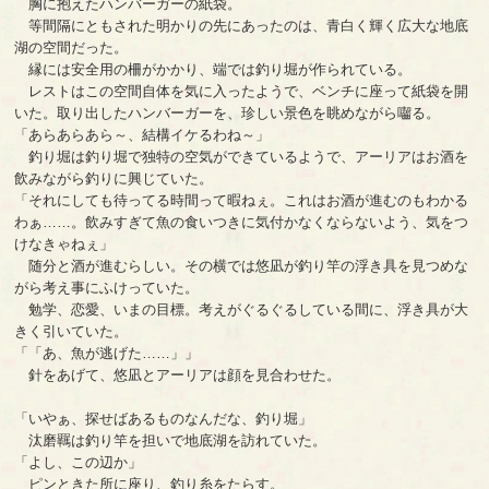
胸に抱えたハンバーガーの紙袋。
等間隔にともされた明かりの先にあったのは、青白く輝く広大な地底
湖の空間だった。
縁には安全用の柵がかかり、端では釣り堀が作られている。
レストはこの空間自体を気に入ったようで、ベンチに座って紙袋を開
いた。取り出したハンバーガーを、珍しい景色を眺めながら囓る。
「あらあらあら～、結構イケるわね～」
釣り堀は釣り堀で独特の空気ができているようで、アーリアはお酒を
飲みながら釣りに興じていた。
「それにしても待ってる時間って暇ねぇ。これはお酒が進むのもわかる
わぁ……。飲みすぎて魚の食いつきに気付かなくならないよう、気をつ
けなきゃねぇ」
随分と酒が進むらしい。その横では悠凪が釣り竿の浮き具を見つめな
がら考え事にふけっていた。
勉学、恋愛、いまの目標。考えがぐるぐるしている間に、浮き具が大
きく引いていた。
「「あ、魚が逃げた……」」
針をあげて、悠凪とアーリアは顔を見合わせた。
「いやぁ、探せばあるものなんだな、釣り堀」
汰磨羈は釣り竿を担いで地底湖を訪れていた。
「よし、この辺か」
ピンときた所に座り、釣り糸をたらす。