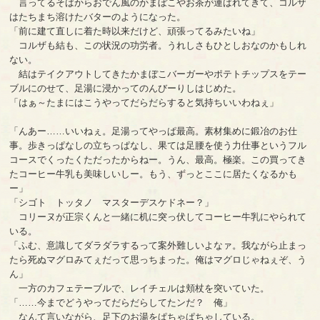
言ってるそばからおでん風のかまぼこやお茶が運ばれてきて、コルザ
はたちまち溶けたバターのようになった。
「前に建て直しに着た時以来だけど、頑張ってるみたいね」
コルザも結も、この状況の功労者。うれしさもひとしおなのかもしれ
ない。
結はテイクアウトしてきたかまぼこバーガーやポテトチップスをテー
ブルにのせて、足湯に浸かってのんびーりしはじめた。
「はぁ～たまにはこうやってだらだらすると気持ちいいわねぇ」
「んあー……いいねぇ。足湯ってやっぱ最高。素材集めに鍛冶のお仕
事。歩きっぱなしの立ちっぱなし、果ては足腰を使う力仕事というフル
コースでくったくただったからねー。うん、最高。極楽。この買ってき
たコーヒー牛乳も美味しいしー。もう、ずっとここに居たくなるかも
ー」
「シゴト トッタノ マスターデスケドネー？」
コリーヌが正宗くんと一緒に机に突っ伏してコーヒー牛乳にやられて
いる。
「ふむ、意識してダラダラするって案外難しいよなァ。我ながら止まっ
たら死ぬマグロみてぇだって思っちまった。俺はマグロじゃねぇぞ、う
ん」
一方のカフェテーブルで、レイチェルは頬杖を突いていた。
「……今までどうやってだらだらしてたンだ？ 俺」
なんて言いながら、足下のお湯をぱちゃぱちゃしている。