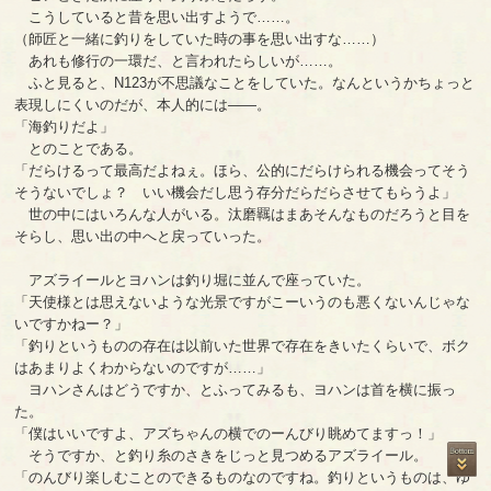
こうしていると昔を思い出すようで……。
（師匠と一緒に釣りをしていた時の事を思い出すな……）
あれも修行の一環だ、と言われたらしいが……。
ふと見ると、N123が不思議なことをしていた。なんというかちょっと
表現しにくいのだが、本人的には――。
「海釣りだよ」
とのことである。
「だらけるって最高だよねぇ。ほら、公的にだらけられる機会ってそう
そうないでしょ？ いい機会だし思う存分だらだらさせてもらうよ」
世の中にはいろんな人がいる。汰磨羈はまあそんなものだろうと目を
そらし、思い出の中へと戻っていった。
アズライールとヨハンは釣り堀に並んで座っていた。
「天使様とは思えないような光景ですがこーいうのも悪くないんじゃな
いですかねー？」
「釣りというものの存在は以前いた世界で存在をきいたくらいで、ボク
はあまりよくわからないのですが……」
ヨハンさんはどうですか、とふってみるも、ヨハンは首を横に振っ
た。
「僕はいいですよ、アズちゃんの横でのーんびり眺めてますっ！」
そうですか、と釣り糸のさきをじっと見つめるアズライール。
「のんびり楽しむことのできるものなのですね。釣りというものは、ゆ