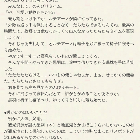
みんなして、のんびりタイム。
「や、可愛い動物たちだね」
蛇も割といけるのか、ルチアーノが隣にやってきた。
「外敵も追っ手も気にすることなく、だらだらできるなんてね。最高の
時間だよ。故郷では危なっかしくて出来なかっただらだらタイムを実現
しようか」
それじゃあ失礼して、とルチアーノは帽子を顔に被って椅子に寝そべ
り始めた。
やがてすーすーと寝息らしいものが聞こえてくる。
そんな空間へやってきた黒羽は、途中で借りてきた安眠枕を手に苦笑
した。
「ただただだらける……いつもの俺じゃねぇか。まぁ、せっかくの機会
だ。だらだらとさせてもらうぜ」
右を見ても左を見てものんびりモード。
それに混ざって寝転んだとて、誰がとがめることがあろうか。
黒羽は椅子に寝そべり、ゆっくりと眠りに落ち始めた。
●暖かいのはいいことだ
密かに人気、足湯。
観光資源が謎の聖剣（木）と地底湖とかまぼこくらいしかないこの村
が観光地として機能しているのは、こういう地味なまったりスポットが
沢山あるからなのかもしれない。