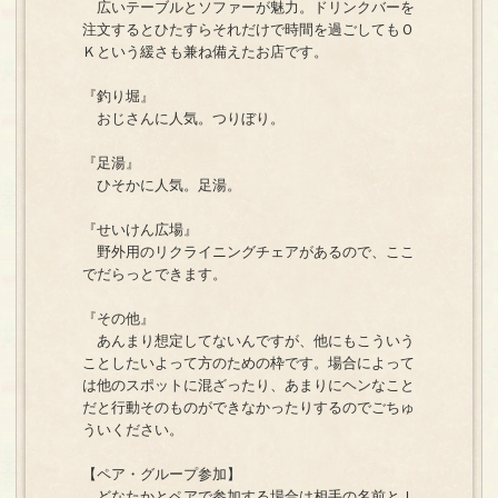
広いテーブルとソファーが魅力。ドリンクバーを
注文するとひたすらそれだけで時間を過ごしてもＯ
Ｋという緩さも兼ね備えたお店です。
『釣り堀』
おじさんに人気。つりぼり。
『足湯』
ひそかに人気。足湯。
『せいけん広場』
野外用のリクライニングチェアがあるので、ここ
でだらっとできます。
『その他』
あんまり想定してないんですが、他にもこういう
ことしたいよって方のための枠です。場合によって
は他のスポットに混ざったり、あまりにヘンなこと
だと行動そのものができなかったりするのでごちゅ
ういください。
【ペア・グループ参加】
どなたかとペアで参加する場合は相手の名前とＩ