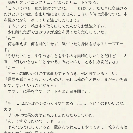
鶫もリクライニングチェアでまったりムードである。
「こういうのも一種の贅沢ですよね。……とはいえ。ただ単に寝続ける
だけというのは、あまり性に合いません。こういう時は読書ですね。本
を読みながら、ゆっくりと過ごしましょう」
そういって、鶫は本を取り出してのんびりお勉強タイム。
少し離れた所ではみつきが虚空を見てだらだらしていた。
「あー……」
何も考えず、何も目的にせず、気づいたら身体も頭もスリープモー
ド。
「やりたいこと、やるべきことをやるのは素晴らしいことだけど……人
間、『何もやらないことをやる』みたいのも、ときに必要だよな」
「んー……」
アートの問いかけに生返事をするみつき。殆ど寝ているらしい。
「退屈を感じるぐらいがいいのさ。それは俺の心と体が、まだ何かを諦
めていないということだから」
マフラーに手を当て、アートもまた目を閉じた。
「あー……ぽかぽかでゆっくりやすめるー……こういうのもいいよね、
カヤ……」
リトルは牡馬のカヤともふもふだらだらしていた。
「ん、くすぐったいなー、もー」
そんなふうにしていると、鷹さんやわんこもやってきて、蛇さんも控
えめながらそばに寄ってきた。