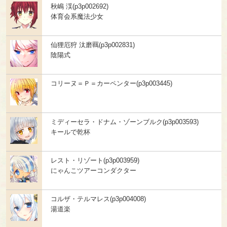
秋嶋 渓(p3p002692)
体育会系魔法少女
仙狸厄狩 汰磨羈(p3p002831)
陰陽式
コリーヌ＝Ｐ＝カーペンター(p3p003445)
ミディーセラ・ドナム・ゾーンブルク(p3p003593)
キールで乾杯
レスト・リゾート(p3p003959)
にゃんこツアーコンダクター
コルザ・テルマレス(p3p004008)
湯道楽