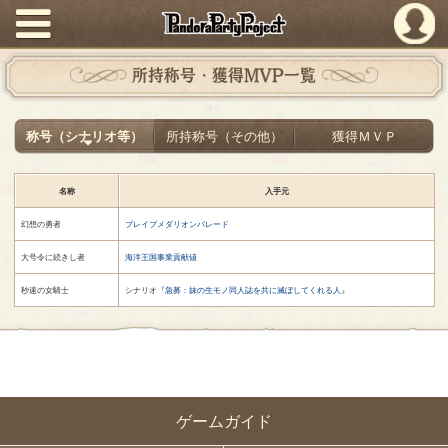
PandoraPartyProject
所持称号・獲得MVP一覧
称号（シナリオ等）
所持称号（その他）
獲得ＭＶＰ
名称
入手元
幻想の勇者
ブレイブメダリオンパレード
大号令に続きし者
海洋王国事業貢献値
秒速の女騎士
シナリオ『
急募：妹の生モノ同人誌を共に滅ぼしてくれる人
』
ゲームガイド