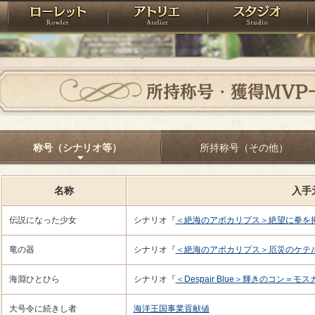
神殿
ローレット
アトリエ
raPartyProject
所持称号・獲得MVP
称号（シナリオ等）
所持称号（その他）
名称
入手
伝説になった少女
シナリオ『
＜絶海のアポカリプス＞絶望に拳を
竜の器
シナリオ『
＜絶海のアポカリプス＞厄災のケテ
海淵ひとひら
シナリオ『
＜Despair Blue＞輝きのコン＝モス
大号令に続きし者
海洋王国事業貢献値