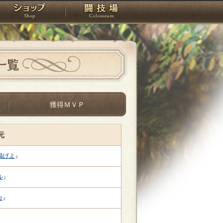
スタジオ
ショップ
闘技場
一覧
獲得ＭＶＰ
元
掲げよ
』
ル
』
カ
』