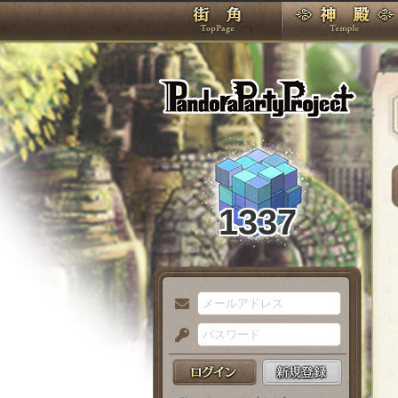
TOP
Pando
1337
メ
ー
パ
ル
ス