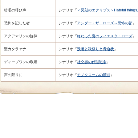
暗唱の呼び声
シナリオ『
＜冥刻のエクリプス＞Hateful things／lo
恐怖を記した者
シナリオ『
アンダー・ザ・ローズ～恐怖の節
』
アクアマリンの旋律
シナリオ『
終わった夏のフィエスタ・ローズ
』
聖カタラァナ
シナリオ『
残暑と秋祭りと脅迫状
』
ディープワンの歌姫
シナリオ『
社交界の代理戦争
』
声の限りに
シナリオ『
モノクロームの贖罪
』