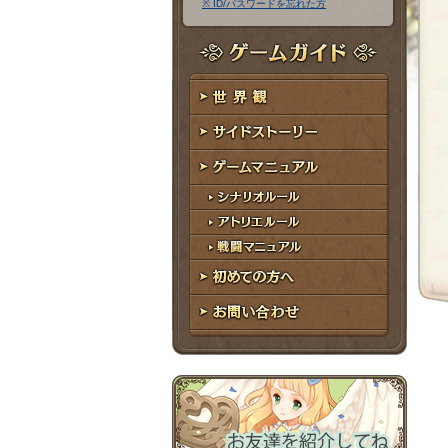
※ ID/パスワードを忘れた方
ア
ワ
ド
ー
レ
ド
ゲームガイド
ス
世界観
サイドストーリー
ゲームマニュアル
シナリオルール
アトリエルール
戦闘マニュアル
初めての方へ
お問い合わせ