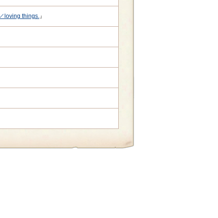
ving things.
』