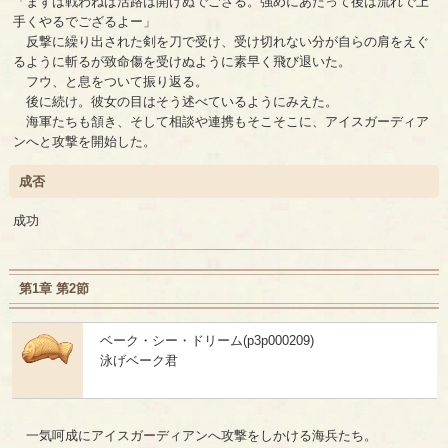
「まずは戦わねば活路は開けぬでござる。強めにあたって後は流れで上
手くやるでござるよー」
反撃に繰り出された剣を刀で受け、受け切れない分が自らの肩をえぐ
るように斬るが致命傷を受けぬように素早く飛び退いた。
フウ、と息をついて振り返る。
後に続け。彼女の目はそう述べているようにみえた。
海軍たちも頷き、そして相談や連携もそこそこに、アイスガーディア
ンへと攻撃を開始した。
成否
成功
第1章 第2節
ベーク・シー・ドリーム(p3p000209)
泳げベーク君
一気呵成にアイスガーディアンへ攻撃をしかける海兵たち。