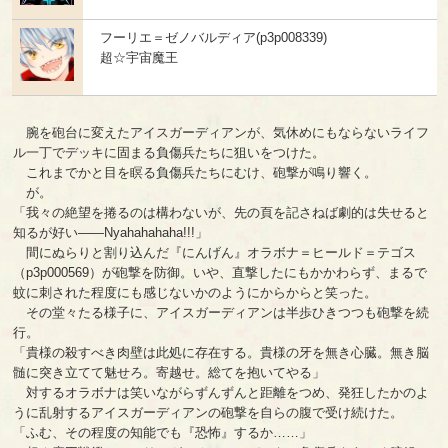
フーリエ＝ゼノバルディア(p3p008339)
超☆宇宙魔王
腕を砲台に変えたアイスガーディアンが、気休めにもならないライフ
ル一丁でデッキに固まる負傷兵たちに狙いをつけた。
これまでかと目を瞑る負傷兵たちにむけ、砲撃が鳴り響く。
が。
「我々の絶望を捲るのは構わないが、先の頁を記さねば劇的は失せると
知るが好い――Nyahahahaha!!!」
間にぬらりと割り込んだ『にんげん』オラボナ＝ヒールド＝テゴス
（p3p000569）が砲撃を防御。いや、直撃したにもかかわらず、まるで
蚊に刺された程度にも感じないかのようにからからと笑った。
その堂々たる様子に、アイスガーディアンは半歩ひきつつも砲撃を続
行。
「貴様の殺すべき肉壁は此処に存在する。貴様の牙を無き心臓。無き脳
髄に突き立てて魅せろ。寄越せ。総てを抱いてやる」
対するオラボナは笑いながらずんずんと距離をつめ、発狂したかのよ
うに乱射するアイスガーディアンの砲撃を自らの腹で受け続けた。
「ふむ、その程度の知能でも『恐怖』するか……」