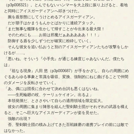
（p3p008321）。とんでもないハンマーを大上段に振り上げると、着地
と同時にアイスガーディアンへ叩きつけた。
腕を盾形態にしてうけとめるアイスガーディアン。
だが朋子はかまうもんかとばかりに連続アタック。
「まだ無事な艦隊を生かして帰すことが今出来る最大限！
そのためにも……お前は邪魔だぁあああああ！！！」
防御する盾を少しずつだが確実に粉砕していく。
そんな彼女を追い払おうと別のアイスガーディアンたちが攻撃をしか
けるが……。
「悪いね。そういう『小手先』が通じる練度じゃあないんだ。僕たち
は」
『祖なる現身』八田 悠（p3p000687）が手をかざし、自らの周囲にめ
ぐるあらゆる事象と常識を吸収、変換、強制的にねじ曲げることで仲間
のダメージを反転させていく。
「あ、偶には団長に合わせて決め台詞も悪くはないね。
――生死輪廻の杖、ケーリュケイオン。出るよ」
本領発揮だ、とささやいて自らの適用領域を限定拡大。
彼女の周囲に集まり陣形を組んだ聖剣騎士団がそれぞれの武器を構え
ると、そこへ巨大なアイスガーディアンが姿を見せた。
強敵の出現？
否、聖剣騎士団の積み上げてきた百戦錬磨の連携プレイの前には敵で
はなかった。