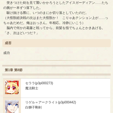
突きつけた剣を見て襲いかかろうとしたアイスガーディアン……たち
の腕が一本ずつ落下した。
駆け抜ける際に、いつのまにか切り落としていたのだ。
（大怪獣総決戦の次はまた大怪獣か！ こりゃあテンション上が……っ
ちゃあだめだ。俺はおっさん。年相応。冷静にいこう）
脳内で何かの葛藤と戦ってから、前髪を指でちょんとかきあげる。
「さ、次はどいつだ？」
成否
成功
第1章 第8節
セララ(p3p000273)
魔法騎士
リゲル＝アークライト(p3p000442)
白獅子剛剣