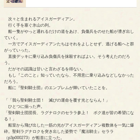
次々と生まれるアイスガーディアン。
行く手を塞ぐ氷山の列。
船一隻がやっと通れるだけの道をあけ、負傷兵をのせた船が漕ぎ出し
ていく。
一方でアイスガーディアンたちはそれをよしとせず、逃げる船へと群
がっていった。
直接デッキに乗り込み負傷兵を抹殺すればよい。そう考えたのだろ
う。
だがその認識は甘いと言わざるを得ない。
もし『このこと』知っていたなら、不用意に乗り込みなどしなかった
だろう。
船に『聖剣騎士団』のエンブレムが輝いていたことを。
「「我ら聖剣騎士団！ 滅びの運命を覆す光とならん！」
ひとつに揃った声。
「聖剣騎士団団長、ラグナロクのセララ参上！ ボク達が皆の希望にな
る！」
船室から飛び出した一筋の光がアイスガーディアン複数体を一気に爆
砕。聖剣ラグナロクを突き出した姿勢で『魔法騎士』セララ
（p3p000273）が船首に立った。