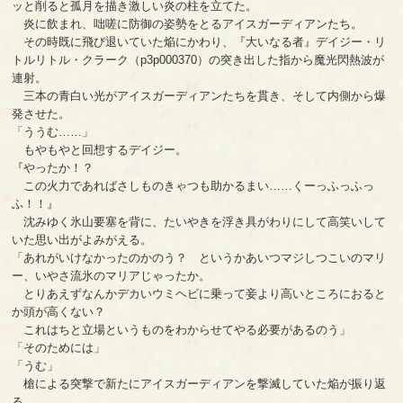
ッと削ると孤月を描き激しい炎の柱を立てた。
炎に飲まれ、咄嗟に防御の姿勢をとるアイスガーディアンたち。
その時既に飛び退いていた焔にかわり、『大いなる者』デイジー・リ
トルリトル・クラーク（p3p000370）の突き出した指から魔光閃熱波が
連射。
三本の青白い光がアイスガーディアンたちを貫き、そして内側から爆
発させた。
「ううむ……」
もやもやと回想するデイジー。
『やったか！？
この火力であればさしものきゃつも助かるまい……くーっふっふっ
ふ！！』
沈みゆく氷山要塞を背に、たいやきを浮き具がわりにして高笑いして
いた思い出がよみがえる。
「あれがいけなかったのかのう？ というかあいつマジしつこいのマリ
ー、いやさ流氷のマリアじゃったか。
とりあえずなんかデカいウミヘビに乗って妾より高いところにおると
か頭が高くない？
これはちと立場というものをわからせてやる必要があるのう」
「そのためには」
「うむ」
槍による突撃で新たにアイスガーディアンを撃滅していた焔が振り返
る。