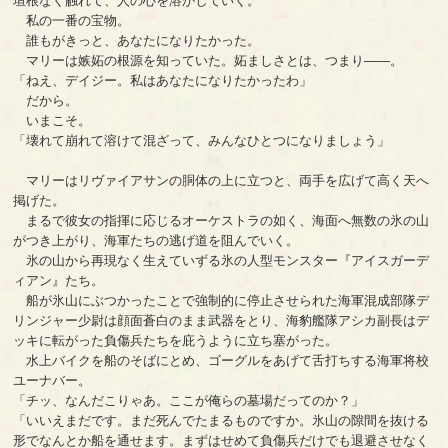
垣根なく触れて、人の心を溶かしていく。
私の一番の宝物。
誰もがきっと、あなたになりたかった。
マリーは嫉妬の根源を知っていた。妬ましさとは、つまり――。
「ねえ、デイジー。私はあなたになりたかったわ」
だから。
いまこそ。
「壊れて崩れて溶けて混ざって、みんなひとつになりましょう」
マリーはリヴァイアサンの胴体の上に立つと、両手を広げて高く天へ
掲げた。
まるで彼女の指揮に応じるオーケストラの如く、海面へ無数の氷の山
がつき上がり、海軍たちの逃げ道を阻んでいく。
氷の山から再現なく生えていずる氷の人型モンスター『アイスガーデ
ィアン』たち。
船が氷山にぶつかったことで強制的に停止させられた海軍混成部隊デ
リンジャー少尉は顔面蒼白のまま武器をとり、海豹艦隊アシカ副長はデ
ッキに転がった負傷兵たちを庇うように立ち塞がった。
水上バイクを船のそばにとめ、ゴーグルをあげて舌打ちする海軍将校
ユーナバー。
「チッ、なんだこりゃあ。ここが俺らの墓場だってのか？」
「いいえまだです。まだ死んでたまるものですか。氷山の隙間を抜ける
形でなんとか船を通せます。まずはせめて負傷兵だけでも退避させなく