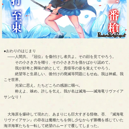
●おわりのはじまり
――人間共。『冠位』を傷付けし者共よ。その顔を見てやろう。
その小さき力を嘲り、その小さき力を僅かばかり認めて。
我が好奇と興味の的として、貴様等の姿を覚えてやろう。
絶望等と生易しい、後付けの廃滅等問題にもせぬ。我は神威。我
こそ世界。
光栄に思え。たちどころの感謝に咽べ。
称えよ、竦め。許しを乞え。我が名は滅海――滅海竜リヴァイア
サンなり！
大海原を爆砕して現れた、あまりにも巨大すぎる怪物。否、『滅海竜
リヴァイアサン』の存在は魔種たちを倒し少なからず勝機を感じていた
海洋海軍たちを一転して絶望のムードで覆してしまった。