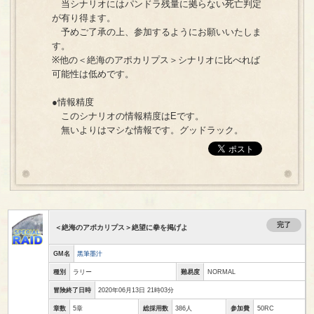
当シナリオにはパンドラ残量に拠らない死亡判定
が有り得ます。
予めご了承の上、参加するようにお願いいたしま
す。
※他の＜絶海のアポカリプス＞シナリオに比べれば
可能性は低めです。
●情報精度
このシナリオの情報精度はEです。
無いよりはマシな情報です。グッドラック。
完了
＜絶海のアポカリプス＞絶望に拳を掲げよ
GM名
黒筆墨汁
種別
ラリー
難易度
NORMAL
冒険終了日時
2020年06月13日 21時03分
章数
5章
総採用数
386人
参加費
50RC