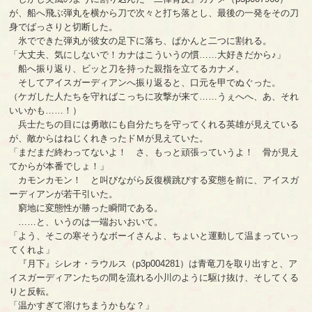
が、船へ飛ぶ弾丸を横から刀で次々と打ち落とし、最後の一発をその刀
身でばっさりと切断した。
氷でできた弾丸が彼女の足下に落ち、ぱかんと二つに割れる。
「大丈夫、気にしないで！カナはこういうの慣……大好きだから♪」
船へ振り返り、ビッと刀を持った親指を立てるカナメ。
そしてアイスガーディアンへ振り返ると、口元を甲でぬぐった。
（ケガした人たちを守ればこっちに攻撃が来て……うぇへへ、あ、それ
いいかも……！）
兵士たちの目には勇敢にも自分たちを守ってくれる英雄が見えている
が、敵からはねじくれきったドＭが見えていた。
「まだまだ終わってないよ！ さ、もっと頑張っていうよ！ 骨が見え
てからが本番でしょ！」
カモンカモン！ と叫びながら反復横跳びする変態を前に、アイスガ
ーディアンが若干引いた。
窮地に変態性が勝った瞬間である。
……と、いうのは一端おいおいて。
「よう、そこの寒そうなボーイさんよ、ちょいと運動して温まっていっ
てくれよ」
『月下』シレオ・ラウルス（p3p004281）は青竜刀を取り出すと、ア
イスガーディアンたちの間を流れる小川のように駆け抜け、そしてくる
りと反転。
「温かすぎて溶けちまうかもな？」