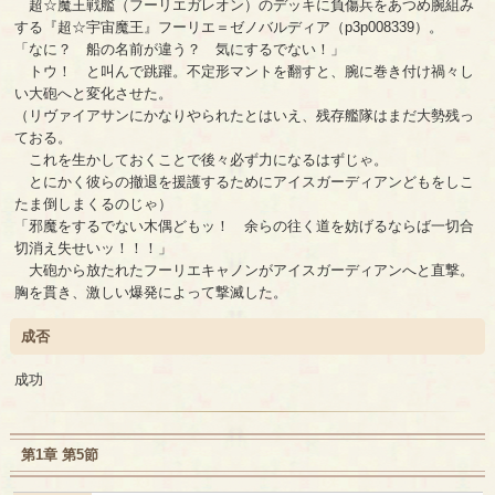
超☆魔王戦艦（フーリエガレオン）のデッキに負傷兵をあつめ腕組み
する『超☆宇宙魔王』フーリエ＝ゼノバルディア（p3p008339）。
「なに？ 船の名前が違う？ 気にするでない！」
トウ！ と叫んで跳躍。不定形マントを翻すと、腕に巻き付け禍々し
い大砲へと変化させた。
（リヴァイアサンにかなりやられたとはいえ、残存艦隊はまだ大勢残っ
ておる。
これを生かしておくことで後々必ず力になるはずじゃ。
とにかく彼らの撤退を援護するためにアイスガーディアンどもをしこ
たま倒しまくるのじゃ）
「邪魔をするでない木偶どもッ！ 余らの往く道を妨げるならば一切合
切消え失せいッ！！！」
大砲から放たれたフーリエキャノンがアイスガーディアンへと直撃。
胸を貫き、激しい爆発によって撃滅した。
成否
成功
第1章 第5節