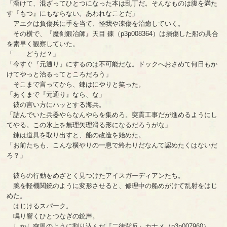
「溶けて、混ざってひとつになった本は乱丁だ。そんなものは腹を満た
す『もつ』にもならない。あわれなことだ」
アエクは負傷兵に手を当て、怪我や凍傷を治癒していく。
その横で、『魔剣鍛冶師』天目 錬（p3p008364）は損傷した船の具合
を素早く観察していた。
「……どうだ？」
「今すぐ『元通り』にするのは不可能だな。ドックへおさめて何日もか
けてやっと治るってところだろう」
そこまで言ってから、錬はにやりと笑った。
「あくまで『元通り』なら、な」
彼の言い方にハッとする海兵。
「詰んでいた兵器やらなんやらを集めろ。突貫工事だが進めるようにし
てやる。この氷上を無理矢理滑る形になるだろうがな」
錬は道具を取り出すと、船の改造を始めた。
「お前たちも、こんな横やりの一息で終わりだなんて認めたくはないだ
ろ？」
彼らの行動をめざとく見つけたアイスガーディアンたち。
腕を軽機関銃のように変形させると、修理中の船めがけて乱射をはじ
めた。
はじけるスパーク。
鳴り響くひとつなぎの銃声。
しかし突風のように割り込んだ『二律背反』カナメ（p3p007960）