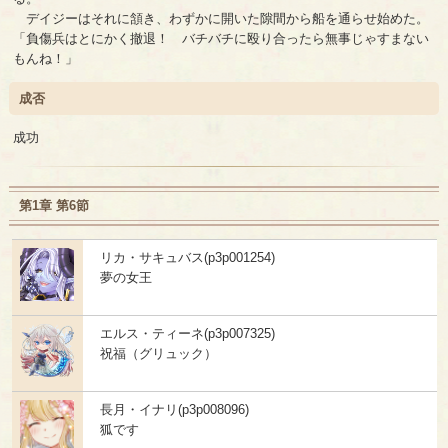
デイジーはそれに頷き、わずかに開いた隙間から船を通らせ始めた。
「負傷兵はとにかく撤退！ バチバチに殴り合ったら無事じゃすまない
もんね！」
成否
成功
第1章 第6節
リカ・サキュバス(p3p001254)
夢の女王
エルス・ティーネ(p3p007325)
祝福（グリュック）
長月・イナリ(p3p008096)
狐です