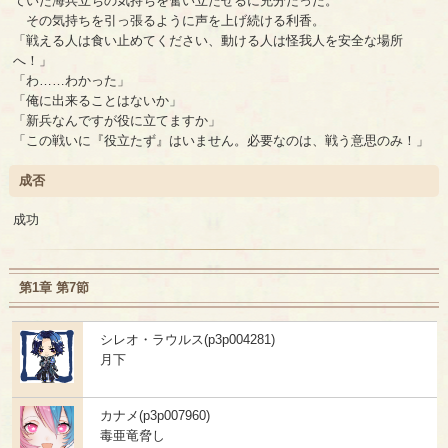
ていた海兵立ちの気持ちを奮い立たせるに充分だった。
その気持ちを引っ張るように声を上げ続ける利香。
「戦える人は食い止めてください、動ける人は怪我人を安全な場所
へ！」
「わ……わかった」
「俺に出来ることはないか」
「新兵なんですが役に立てますか」
「この戦いに『役立たず』はいません。必要なのは、戦う意思のみ！」
成否
成功
第1章 第7節
シレオ・ラウルス(p3p004281)
月下
カナメ(p3p007960)
毒亜竜脅し