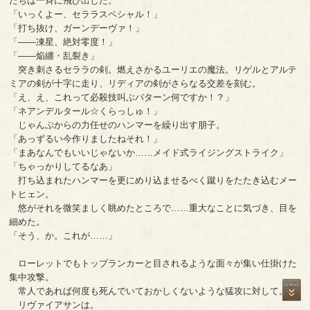
たちは一斉に飛び出した。
「いっくよー、セララスペシャル！」
「打ち抜け、ガーンデーヴァ！」
「――凍星、絶対零度！」
「――焔纏・乱裂き」
突き刺さるセララの剣。燃えさかるユーリエの魔法。リゲルとアルテ
ミアの剣が十字に走り、リディアの剣がさらなる交差を刻む。
「え、え、これって必殺技叫ぶパターン何ですか！？」
「ネアンデルタール☆くらっしゅ！」
じゃんぷからの力任せのハンマーを繰り出す朋子。
「あっずるい今作りましたねそれ！」
「まあなんでもいいじゃないか……メイド式ライジングストライク」
「ちゃっかりしてるなあ」
打ち込まれたハンマーを更にめり込ませるべく蹴りをたたき込むメー
トヒェン。
悠がそれを微笑ましく眺めたところで……重大なことに気づき、目を
細めた。
「そう、か。これが……」
ローレットでもトップランカーと目されるような面々が集い仕掛けた
集中攻撃。
常人であれば何度も死んでいておかしくないような猛攻に対して。
リヴァイアサンは。