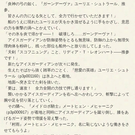
「炎神の弓の如く。『ガーンデーヴァ』ユーリエ・シュトラール、推
参。
皆さんの力になる矢として、全力で行かせていただきます！」
船のうえに現れたユーリエが天をかき混ぜるように手をかざし、意思
の力を衝撃の渦へとかえていく。
「その氷を炎で溶かす――！ 破壊しろ……ガーンデーヴァ！」
アイスガーディアンが防御姿勢をとるも無意味。防御の上から無理矢
理肉体を粉砕し、残った部位も船外へと放り出してしまった。
「天剣『スコフニュング』こと、リディア・Ｔ・レオンハート――推参
です！」
新たなアイスガーディアンが次々に発生。
生えたそばから抜く雑草のごとく、『慈愛の英雄』ユーリエ・シュト
ラール（p3p001160）は氷上へと着地。
地面へ突き立てた剣を抜いた。
「要は、速攻！ 全力全開の力技で押し通ります！」
襲いかかるアイスガーディアンを右へ左へかわしつつ、斬撃によって
腕や足を切り落としていく。
その隣へ、『メイドロボ騎士』メートヒェン・メヒャーニク
（p3p000917）が着地と同時にアイスガーディアンを蹴り倒し、膝をあ
げるガード姿勢で増援を迎え撃った。
「『村雨』メートヒェン・メヒャーニク。名に恥じないような働きをさ
せてもらうよ」