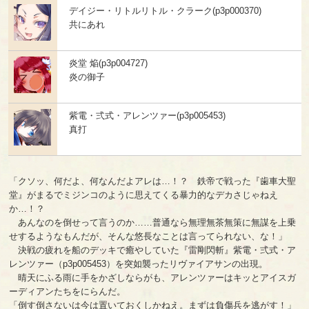
デイジー・リトルリトル・クラーク(p3p000370)
共にあれ
炎堂 焔(p3p004727)
炎の御子
紫電・弍式・アレンツァー(p3p005453)
真打
「クソッ、何だよ、何なんだよアレは…！？ 鉄帝で戦った『歯車大聖
堂』がまるでミジンコのように思えてくる暴力的なデカさじゃねえ
か…！？
あんなのを倒せって言うのか……普通なら無理無茶無策に無謀を上乗
せするようなもんだが、そんな悠長なことは言ってられない、な！」
決戦の疲れを船のデッキで癒やしていた『雷剛閃斬』紫電・弍式・ア
レンツァー（p3p005453）を突如襲ったリヴァイアサンの出現。
晴天にふる雨に手をかざしならがも、アレンツァーはキッとアイスガ
ーディアンたちをにらんだ。
「倒す倒さないは今は置いておくしかねえ。まずは負傷兵を逃がす！」