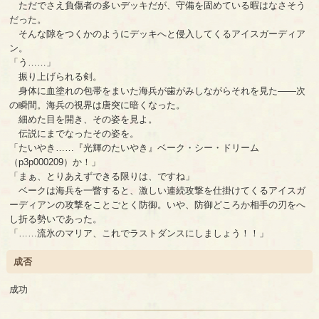
ただでさえ負傷者の多いデッキだが、守備を固めている暇はなさそう
だった。
そんな隙をつくかのようにデッキへと侵入してくるアイスガーディア
ン。
「う……」
振り上げられる剣。
身体に血塗れの包帯をまいた海兵が歯がみしながらそれを見た――次
の瞬間。海兵の視界は唐突に暗くなった。
細めた目を開き、その姿を見よ。
伝説にまでなったその姿を。
「たいやき……『光輝のたいやき』ベーク・シー・ドリーム
（p3p000209）か！」
「まぁ、とりあえずできる限りは、ですね」
ベークは海兵を一瞥すると、激しい連続攻撃を仕掛けてくるアイスガ
ーディアンの攻撃をことごとく防御。いや、防御どころか相手の刃をへ
し折る勢いであった。
「……流氷のマリア、これでラストダンスにしましょう！！」
成否
成功