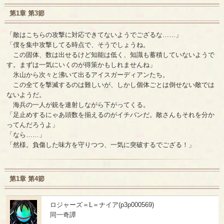
第1章 第3節
「敵はこちらの攻撃に対応できてないようでござるな……」
「僕を集中攻撃してる時点で、そうでしょうね。
この固体、数は出せるけど知能は低く、知識も蓄積していないようで
す。まずは一気にいくのが得策かもしれませんね」
氷山から次々と沸いて出るアイスガーディアンたち。
この全てを撃滅するのは難しいが、しかし個体ごとは倒せない敵では
ないようだ。
海兵の一人が銃を連射しながら下がってくる。
「足止めするにゃあ頭数を揃えるのがイチバンだ。敵さんもそれを分か
ってんだろうよ」
「なら……」
「然様。負傷した味方を守りつつ、一気に突破するでござる！」
第1章 第4節
ロジャーズ＝L＝ナイア(p3p000569)
同一奇譚