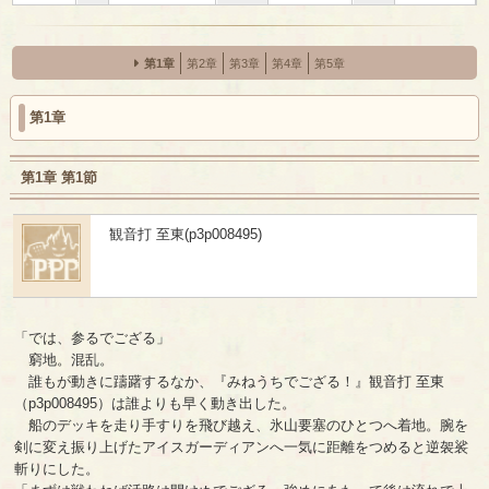
第1章
第2章
第3章
第4章
第5章
第1章
第1章 第1節
観音打 至東(p3p008495)
「では、参るでござる」
窮地。混乱。
誰もが動きに躊躇するなか、『みねうちでござる！』観音打 至東
（p3p008495）は誰よりも早く動き出した。
船のデッキを走り手すりを飛び越え、氷山要塞のひとつへ着地。腕を
剣に変え振り上げたアイスガーディアンへ一気に距離をつめると逆袈裟
斬りにした。