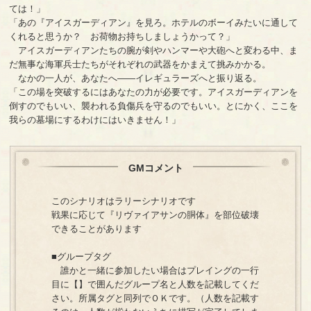
ては！」
「あの『アイスガーディアン』を見ろ。ホテルのボーイみたいに通して
くれると思うか？ お荷物お持ちしましょうかって？」
アイスガーディアンたちの腕が剣やハンマーや大砲へと変わる中、ま
だ無事な海軍兵士たちがそれぞれの武器をかまえて挑みかかる。
なかの一人が、あなたへ――イレギュラーズへと振り返る。
「この場を突破するにはあなたの力が必要です。アイスガーディアンを
倒すのでもいい、襲われる負傷兵を守るのでもいい。とにかく、ここを
我らの墓場にするわけにはいきません！」
GMコメント
このシナリオはラリーシナリオです
戦果に応じて『リヴァイアサンの胴体』を部位破壊
できることがあります
■グループタグ
誰かと一緒に参加したい場合はプレイングの一行
目に【】で囲んだグループ名と人数を記載してくだ
さい。所属タグと同列でＯＫです。（人数を記載す