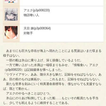
アエク(p3p008220)
物語喰い人
天目 錬(p3p008364)
好敵手
あまりにも巨大な存在が海上へ現れたことによる荒波はいまだ収まる
様子はない。
一部の船は氷山に乗り上げ、深く損傷しているようだ。
一方で舞い上がった水滴は一端収まりをみせ、『情報食い』アエク
（p3p008220）は記録媒体を懐へしまった。
「リヴァイアサン。ああ、随分大きな躰だ。記録をせねばならない。あ
あ、目の前のものは嫉妬か。……これもまた、記録をせねばならない。
新たな世界を刻みにいく特異運命座標等を、僅ながらでも支援すなら
ば、我とて動かん」
アエクのやるべきことはひとつ。
氷山にのりあげ転倒してしまった船……もといその船員たちを手当
し、少しでも戦えるように維持することである。