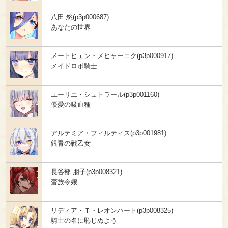
八田 悠(p3p000687)
あなたの世界
メートヒェン・メヒャーニク(p3p000917)
メイドロボ騎士
ユーリエ・シュトラール(p3p001160)
優愛の吸血種
アルテミア・フィルティス(p3p001981)
銀青の戦乙女
長谷部 朋子(p3p008321)
蛮族令嬢
リディア・Ｔ・レオンハート(p3p008325)
騎士の名に恥じぬよう