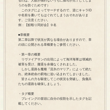
るのは、人数が揃わないうちに描写が完了してしま
うのを防ぐためです）
このタグによってサーチするので、逆にキャラID
や名前を書いてもはぐれてしまうおそれがありま
す。ご注意ください。
例：【鮫殴り同好会】９名
■章概要
第二章以降で状況が異なる場合がありますので、章
の頭に公開される章概要をご参照ください。
・第一章の概要
リヴァイアサンの出現によって海洋海軍は壊滅的
被害を受け、撤退を余儀なくされました。
しかし退路を魔種『流氷のマリア』によって絶た
れ、絶体絶命の窮地に追い込まれてしまいました。
皆さんの力を駆使してこの状況を突破し、負傷兵
たちの退路を確保しましょう。
・タグ概要
プレイングの冒頭に自分の役割を示したタグを記
載してください。