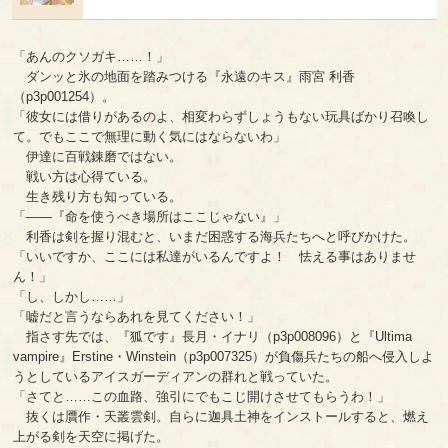
「あんのクソガキ……！」
ダンッと氷の地面を踏みつける『永遠のキス』雨宮 利香
（p3p001254）。
「彼女には借りがあるのよ、相変わらずしょうもない玩具ばかり召喚し
て。でもここで無理に動く気にはならないわ」
伊達に百戦錬磨ではない。
戦い方は心得ている。
生き残り方も知っている。
「――『命を使うべき場所はここじゃない』」
利香は剣を握り混むと、いまだ困惑する海兵たちへと呼びかけた。
「いいですか、ここには私達がいるんですよ！ 怯える事はありませ
ん！」
「し、しかし……」
「嘘だと言うならあれを見てください！」
指さす先では、『狐です』長月・イナリ（p3p008096）と『Ultima
vampire』Erstine・Winstein（p3p007325）が負傷兵たちの船へ侵入しよ
うとしているアイスガーディアンの群れと戦っていた。
「さてと……この血路、強引にでもこじ開けさせてもらうわ！」
抜くは贋作・天叢雲剣。自らに迦具土神をインストールすると、燃え
上がる剣を天空に掲げた。