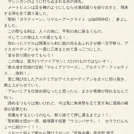
マシンガンのように打ち込まれる氷の弾丸。
メートヒェンは足を鞭のようにしならせ連続蹴りを繰り出すと、飛来
する弾を全て蹴り返した。
「聖剣『ガラティーン』リゲル＝アークライト（p3p000442）、参上し
ました。
この聖なる剣は、人々の為に、平和の為に振るうもの。
そしてこの身は人々の盾となる！」
加わったリゲルは開幕から剣に銀の光をあふれさせ横一文字斬り。ア
イスガーディアンを一度に三体まとめて真っ二つにした。
「道を切り開かせてもらう！
この海は、貴方(リヴァイアサン）だけのものではないぞ！」
「業火成す巨雄の宝剣『マルミアドワーズ』、アルテミア・フィルティ
ス……抜剣！」
更に飛び出したアルテミアがアイスガーディアンを次々に切り裂き、
燃え上がらせていく。
「アルバニアを仕留め損なったと思ったら、まさか竜種が現れるなんて
ねっ。
諦めるつもりは無いけれど、今は兎に角体勢を立て直す為に退路の確
保が必要だわ
邪魔をするというのなら、斬り捨てて押し通るまでよ！！」
「聖剣騎士団が一席、破壊齎す稲妻『ウコンバサラ』！ セララだんち
ょーに続けー！！！」
うおーと叫んで船から飛び上がった『蛮族令嬢』長谷部 朋子