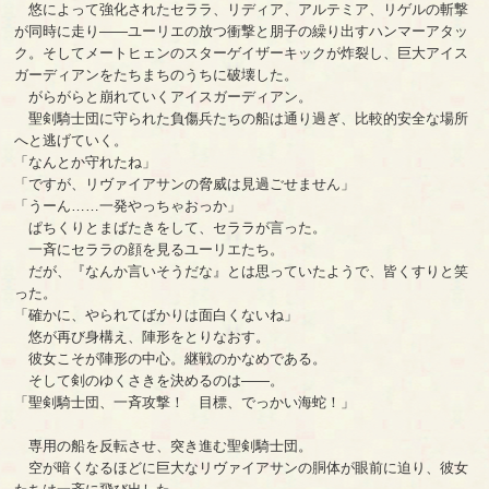
悠によって強化されたセララ、リディア、アルテミア、リゲルの斬撃
が同時に走り――ユーリエの放つ衝撃と朋子の繰り出すハンマーアタッ
ク。そしてメートヒェンのスターゲイザーキックが炸裂し、巨大アイス
ガーディアンをたちまちのうちに破壊した。
がらがらと崩れていくアイスガーディアン。
聖剣騎士団に守られた負傷兵たちの船は通り過ぎ、比較的安全な場所
へと逃げていく。
「なんとか守れたね」
「ですが、リヴァイアサンの脅威は見過ごせません」
「うーん……一発やっちゃおっか」
ぱちくりとまばたきをして、セララが言った。
一斉にセララの顔を見るユーリエたち。
だが、『なんか言いそうだな』とは思っていたようで、皆くすりと笑
った。
「確かに、やられてばかりは面白くないね」
悠が再び身構え、陣形をとりなおす。
彼女こそが陣形の中心。継戦のかなめである。
そして剣のゆくさきを決めるのは――。
「聖剣騎士団、一斉攻撃！ 目標、でっかい海蛇！」
専用の船を反転させ、突き進む聖剣騎士団。
空が暗くなるほどに巨大なリヴァイアサンの胴体が眼前に迫り、彼女