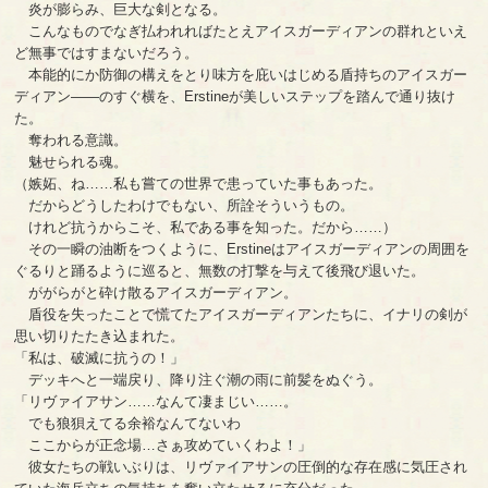
炎が膨らみ、巨大な剣となる。
こんなものでなぎ払われればたとえアイスガーディアンの群れといえ
ど無事ではすまないだろう。
本能的にか防御の構えをとり味方を庇いはじめる盾持ちのアイスガー
ディアン――のすぐ横を、Erstineが美しいステップを踏んで通り抜け
た。
奪われる意識。
魅せられる魂。
（嫉妬、ね……私も嘗ての世界で患っていた事もあった。
だからどうしたわけでもない、所詮そういうもの。
けれど抗うからこそ、私である事を知った。だから……）
その一瞬の油断をつくように、Erstineはアイスガーディアンの周囲を
ぐるりと踊るように巡ると、無数の打撃を与えて後飛び退いた。
ががらがと砕け散るアイスガーディアン。
盾役を失ったことで慌てたアイスガーディアンたちに、イナリの剣が
思い切りたたき込まれた。
「私は、破滅に抗うの！」
デッキへと一端戻り、降り注ぐ潮の雨に前髪をぬぐう。
「リヴァイアサン……なんて凄まじい……。
でも狼狽えてる余裕なんてないわ
ここからが正念場…さぁ攻めていくわよ！」
彼女たちの戦いぶりは、リヴァイアサンの圧倒的な存在感に気圧され