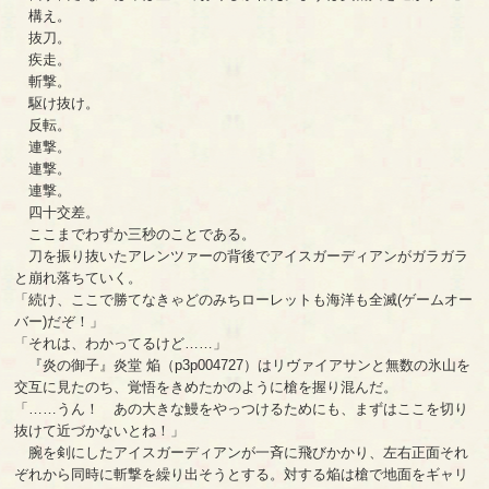
構え。
抜刀。
疾走。
斬撃。
駆け抜け。
反転。
連撃。
連撃。
連撃。
四十交差。
ここまでわずか三秒のことである。
刀を振り抜いたアレンツァーの背後でアイスガーディアンがガラガラ
と崩れ落ちていく。
「続け、ここで勝てなきゃどのみちローレットも海洋も全滅(ゲームオー
バー)だぞ！」
「それは、わかってるけど……」
『炎の御子』炎堂 焔（p3p004727）はリヴァイアサンと無数の氷山を
交互に見たのち、覚悟をきめたかのように槍を握り混んだ。
「……うん！ あの大きな鰻をやっつけるためにも、まずはここを切り
抜けて近づかないとね！」
腕を剣にしたアイスガーディアンが一斉に飛びかかり、左右正面それ
ぞれから同時に斬撃を繰り出そうとする。対する焔は槍で地面をギャリ