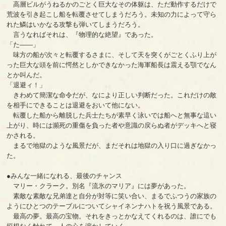
高層ビルがうねるかのごとく巨大なその体躯は、ただ動作するだけで
荒波を引き起こし船を転覆させてしまうだろう。未知の力によって守ら
れた鱗はいかなる攻撃も弾いてしまうだろう。
言うなればそれは、『物理的な絶望』であった。
「た――」
味方の船が次々と転覆するさまに、そして天を突くがごとくふり上が
った巨大な頭を前に愕然としかできなかった海軍船長は震える顎でなん
とか叫んだ。
「退避ィ！」
きわめて簡潔な命令だが、なにより正しい判断だった。これだけの敵
を相手にできることは退避をおいて他にない。
転覆した船から離脱した兵士たちが素早く泳いでは船へと無事な這い
上がり、時には瀕死の重傷を負った者や意識の戻らぬ者がデッキへと寝
かされる。
まるで地獄のような風景だが、まだそれは地獄の入り口に過ぎなかっ
た。
●みんな一緒になれる、最後のチャンス
マリー・クラーク。別名『流氷のマリア』には夢があった。
素敵な素敵な兄弟達と自分が対等に笑い合い、まるでふつうの家族の
ようにひとつのテーブルについてシャイネンナハトを祝う風景である。
最高の夢。最高の宝物。それをきっとかなえてくれるのは、誰にでも