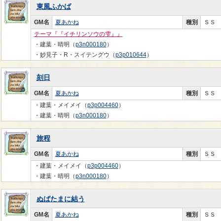
東風ふかば
GM名
夏あかね
種別
ＳＳ
テーマ『『イチリンソウの雫』』
・建葉・晴明（
p3n000180
）
・妙見子・R・スイテングウ（
p3p010644
）
刻日
GM名
夏あかね
種別
ＳＳ
・建葉・メイメイ（
p3p004460
）
・建葉・晴明（
p3n000180
）
旅程
GM名
夏あかね
種別
ＳＳ
・建葉・メイメイ（
p3p004460
）
・建葉・晴明（
p3n000180
）
ぬばたまに結う
GM名
夏あかね
種別
ＳＳ