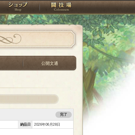
スタジオ
ショップ
闘技場
間
公開文通
完了
納品日
2026年06月28日