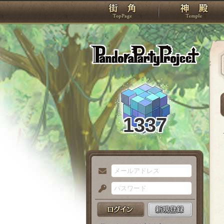
TOP
Pando
1337
メ
ー
パ
ル
ス