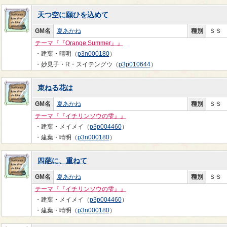
天つ空に願ひを込めて
GM名
夏あかね
種別
ＳＳ
テーマ『『Orange Summer』』
・建葉・晴明（
p3n000180
）
・妙見子・R・スイテングウ（
p3p010644
）
束ねる花は
GM名
夏あかね
種別
ＳＳ
テーマ『『イチリンソウの雫』』
・建葉・メイメイ（
p3p004460
）
・建葉・晴明（
p3n000180
）
四葩に、重ねて
GM名
夏あかね
種別
ＳＳ
テーマ『『イチリンソウの雫』』
・建葉・メイメイ（
p3p004460
）
・建葉・晴明（
p3n000180
）