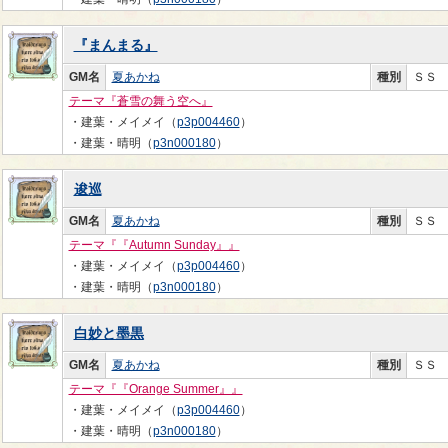
『まんまる』
GM名
夏あかね
種別
ＳＳ
テーマ『蒼雪の舞う空へ』
・建葉・メイメイ（
p3p004460
）
・建葉・晴明（
p3n000180
）
逡巡
GM名
夏あかね
種別
ＳＳ
テーマ『『Autumn Sunday』』
・建葉・メイメイ（
p3p004460
）
・建葉・晴明（
p3n000180
）
白妙と墨黒
GM名
夏あかね
種別
ＳＳ
テーマ『『Orange Summer』』
・建葉・メイメイ（
p3p004460
）
・建葉・晴明（
p3n000180
）