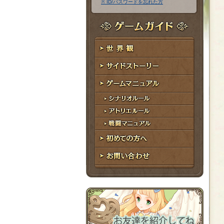
※ ID/パスワードを忘れた方
ア
ワ
ド
ー
レ
ド
ゲームガイド
ス
世界観
サイドストーリー
ゲームマニュアル
シナリオルール
アトリエルール
戦闘マニュアル
初めての方へ
お問い合わせ