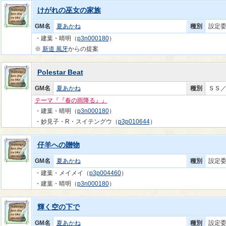
けがれの巫女の家族
GM名
夏あかね
種別
設定
・建葉・晴明（
p3n000180
）
※
新道 風牙
からの提案
Polestar Beat
GM名
夏あかね
種別
ＳＳ
テーマ『『春の雨降る』』
・建葉・晴明（
p3n000180
）
・妙見子・R・スイテングウ（
p3p010644
）
仔羊への贈物
GM名
夏あかね
種別
設定
・建葉・メイメイ（
p3p004460
）
・建葉・晴明（
p3n000180
）
輝く空の下で
GM名
夏あかね
種別
設定