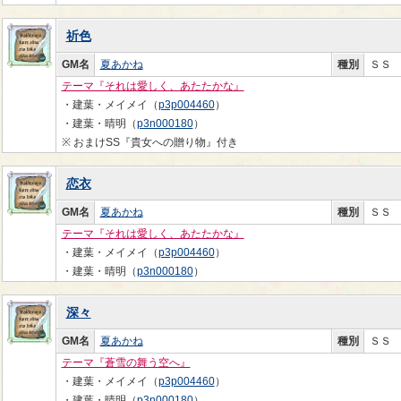
祈色
GM名
夏あかね
種別
ＳＳ
テーマ『それは愛しく、あたたかな』
・建葉・メイメイ（
p3p004460
）
・建葉・晴明（
p3n000180
）
※ おまけSS『貴女への贈り物』付き
恋衣
GM名
夏あかね
種別
ＳＳ
テーマ『それは愛しく、あたたかな』
・建葉・メイメイ（
p3p004460
）
・建葉・晴明（
p3n000180
）
深々
GM名
夏あかね
種別
ＳＳ
テーマ『蒼雪の舞う空へ』
・建葉・メイメイ（
p3p004460
）
・建葉・晴明（
p3n000180
）