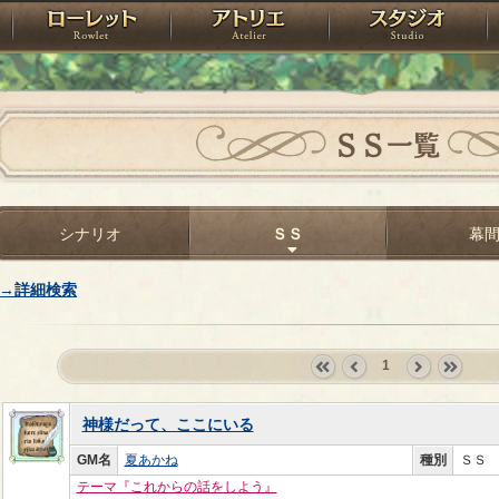
神殿
ローレット
アトリエ
raPartyProject
ＳＳ一覧
シナリオ
ＳＳ
幕
→詳細検索
1
«
‹
next
last
first
prev
›
»
神様だって、ここにいる
GM名
夏あかね
種別
ＳＳ
テーマ『これからの話をしよう』