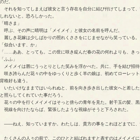
のだ。
　それを知ってしまえば彼女と言う存在を自分に結び付けてしまって、
しれないと。恐ろしかった。
「晴さま」
　呼ぶ、その声に晴明は「メイメイ」と彼女の名前を呼んだ。
　麗しき花嫁は少しばかりの照れくささをにじませながら笑っている。
「似合います、か」
「……ああ、とっても。この世に咲き綻んだ春の花の何れよりも、きっ
「ふふ」
　メイメイは唇にうっとりとした笑みを浮かべた。共に、手を結び招待
　咲き誇らんだ花々の中をゆっくりと歩く羊の娘は、初めてローレット
背格好も違う。
　いたいけなままではいられぬと、前を向き歩き出した彼女へと差した
と照らしてくれていた事だろう。
　花々の中を行くメイメイはそっと傍らの青年を見た。射干玉の髪、黒
　視線を向けたならば、緊張したような視線がそうと下ろされた。
　――ねえ、知っていますか。わたしは、貴方の事をこれほどまでに、
　たくさんの人々の前で、このひとと結ばれますと表すのはメイメイに