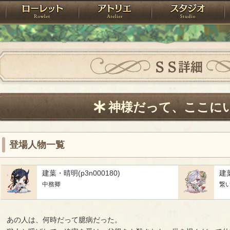
神殿
ローレット
アトリエ
raPartyProject
ＳＳ詳細
神様だって、ここに
登場人物一覧
建葉・晴明(p3n000180)
建葉
中務卿
繋
　あの人は、何時だって臆病だった。