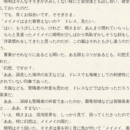
　晴明はそんなそそぎがさみしくない様にと賀澄達とも話し合い、彼女
しておいたのだ。
「でも、良くお似合いです。そそぎさま」
「メイメイはまだ着替えないの？　ドレス、見たい」
「はい。もう少ししたら。けれど、晴さまが、あんまり慣れていらっし
　ちらと見遣ったメイメイに晴明が少しばかり気恥ずかしそうな顔をし
「洋装慣れをしてきたと思ったのだが、この服はそれとも少し違うのだ
う。
　重量がそれなりにあるとも聞いた。ある国もコツがあるとも。幻想王
れた」
「幻想、ですか？」
「ああ。謁見した海洋の女王などは、ドレスでも海種としての利便性に
されていない印象であった。
　天義なども、聖職者の外套を思わせ、ドレスなどではなかっただろう
装束だ。
　ああ……深緑も聖職者の外套であったのか。覇竜領域などは冒険装束
と……ああ、すまない……」
「いえ、晴さまは、混沌世界を、しっかり見て、回ってくださったので
「ああ。特に幻想は。メイメイの国だ」
　晴明はそう頷いた。そそぎは扉を叩く音に気が付いて「メイメイ、着