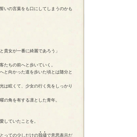
誓いの言葉をも口にしてしまうのかも
と貴女が一番に綺麗であろう」
客たちの前へと歩いていく。
へと向かった道を歩いた頃とは随分と
光は眩くて、少女の行く先をしっかり
曜の角を有する凛とした青年。
愛していたことを。
●
●
とっての少しだけの
我
儘
で意思表示だ