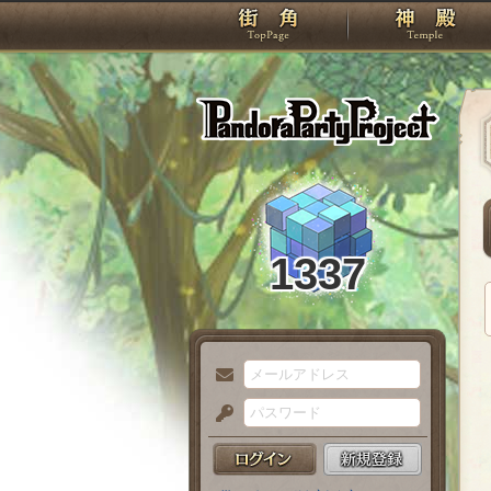
TOP
Pando
1337
メ
ー
パ
ル
ス