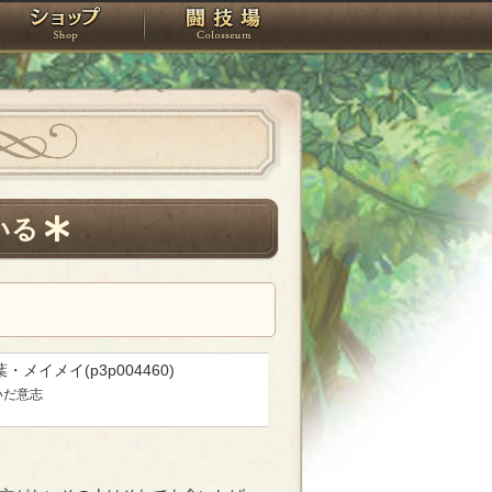
スタジオ
ショップ
闘技場
いる
・メイメイ(p3p004460)
いだ意志