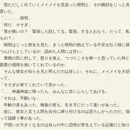
　慌ただしく出ていくメイメイを見送った晴明と、その横顔をじっと見
貫いた。
「…………晴明」
「何だ、そそぎ」
「胃が痛いの？　緊張した顔してる。緊張、するとおもう。だって、私
もの？」
　晴明はじっと彼女を見た。きっと晴明の抱えている不安を払う様に彼
つんけんとしているが、認めた人間には甘い。
　豊穣の民に対して、怒りを覚え、つづりこそを唯一と思っていた時と
親愛の感情を抱いてくれているのか。
　そんな彼女が自らを兄と呼んだのは珍しい。それに、メイメイを大切
って。
「そそぎが来てくれていて良かった」
「……神威神楽に帰ったら、みんなに言いふらしてあげる」
「それは、手酷いな」
　年齢の差もあった。種族の差も。生き方にだって違いがあった。
　故に、彼女と言う人間を自分に縛り付けるのは恐ろしかったのだ。指
って躊躇う事があった。
　戸惑いが大きくなるのは自らの中に恋情が芽生えている証拠だと知り