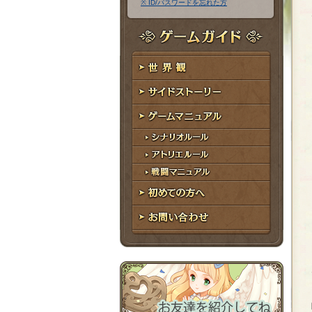
※ ID/パスワードを忘れた方
ア
ワ
ド
ー
レ
ド
ゲームガイド
ス
世界観
サイドストーリー
ゲームマニュアル
シナリオルール
アトリエルール
戦闘マニュアル
初めての方へ
お問い合わせ