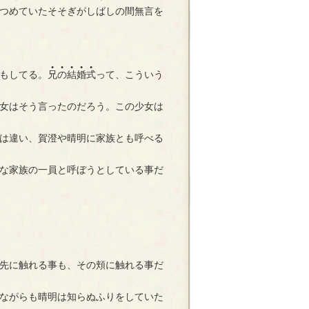
つめていたそそぎがしばしの間無言を
●
●
●
●
●
もしてる。
兄
の
結
婚
式
って、こういう
女はそう言ったのだろう。この少女は
は違い、賀澄や晴明に家族とも呼べる
な家族の一員と呼ぼうとしている事だ
先に触れる事も、その頬に触れる事だ
ながらも晴明は知らぬふりをしていた