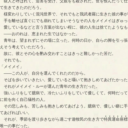
　獄人と呼ばれて、迫害を受け、父親をも殺された。世を恨んだって仕
て生きてきたのだろう。
　様変わりしていく混沌世界で、それでもと我武者羅に生きた彼の事が
　手を離せば直ぐにでも崩れてしまいそうなその人をメイメイはぎゅっ
　愛しているなどと言う言葉が出ない程に、彼の人生は捨てたようなも
　――おのれは、恵まれた生ではなかった。
　青年は、望まれずにその場に立った。何時の日か、自らの脚を引っ張
えそう考えていただろう。
　故に、彼とその心を酌み交わすことはきっと難しかった筈だ。
　それでも。
「メイメイ」
　――この人が、自分を選んでくれたのだから。
　そばを歩いていきたい。愛していると囁いて抱きしめてあげたかった
　それがメイメイ・ルーが選んだ青年の生き方だった。
　強いふりをして臆病で。冷たいふりをしていて優しくて。何時だって
に前を向く自己犠牲の人。
　その悲しみも、苦しみも抱きしめてあげよう。臆病で、優しい癖に手
てあげればいい。
●
●
●
●
●
●
　それが、季節を渡り歩きながら過ごす遊牧民の生き方で
特
異
運
命
座
標
唯一の事だった。