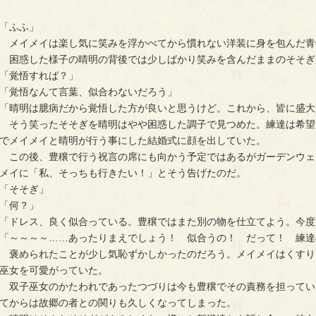
「ふふ」
　メイメイは楽し気に笑みを浮かべてから慣れない洋装に身を包んだ青
　困惑した様子の晴明の背後では少しばかり笑みを含んだままのそそぎ
「覚悟すれば？」
「覚悟なんて言葉、似合わないだろう」
「晴明は臆病だから覚悟した方が良いと思うけど。これから、皆に盛大
　そう笑ったそそぎを晴明はやや困惑した調子で見つめた。練達は希望
でメイメイと晴明が行う事にした結婚式に顔を出していた。
　この後、豊穣で行う祝言の席にも向かう予定ではあるがガーデンウェ
メイに「私、そっちも行きたい！」とそう告げたのだ。
「そそぎ」
「何？」
「ドレス、良く似合っている。豊穣ではまた別の物を仕立てよう。今度
「～～～～……あったりまえでしょう！　似合うの！　だって！　練達
　褒められたことが少し気恥ずかしかったのだろう。メイメイはくすり
巫女を可愛がっていた。
　双子巫女のかたわれであったつづりは今も豊穣でその責務を担ってい
てからは故郷の者との関りも久しくなってしまった。