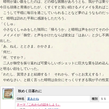
　晴明が遠い眼をしたのは、どの様な困難があろうとも、我が子は乗り
今日も頭痛と胃痛がしたが、くすくすと笑い続けるメイメイを見ればこ
　こうして平穏に毎日を過ごしていられることなど夢のようなものだっ
て、晴明は訪れた平和に感謝をしただろう。
「くしゅ」
　小さなくしゃみをした鴇羽に「帰ろうか」と晴明は声をかけてその小
　メイメイが「御空」と声をかけたならば彼女は「はあい」と少し不満
出した。
「あ、ねえ。ととさま、かかさま」
「何だ」
「何、ですか？」
　二人が御空を振り返れば可愛らしいポシェットに巨大な栗を詰め込ん
と明るい顔をしていった。
「わたし、賀澄さまと結婚する！　それから、ずっとお支えする！」
　やめなさい、と鋭く言った晴明は自分にそっくりすぎる我が子の性質
秋めく日暮れに
GM名
夏あかね
種別
ＳＳ
テーマ『これからの話をしよう』