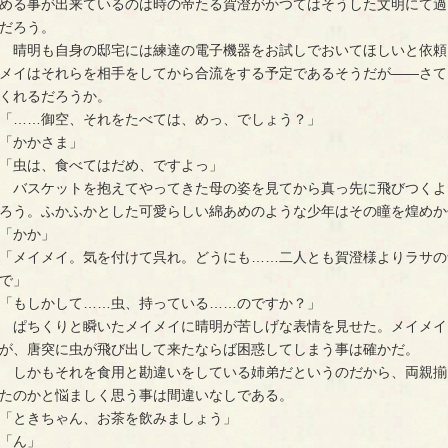
める事が出来ているのは時の帝たる賀澄がかつてはそうした文明にて過
だろう。
　晴明も自身の邸宅には練達の電子機器をお試しでおいてほしいと依頼
メイはそれらを相手をしてから合流をする予定であるそうだが――さて
くれるだろうか。
「……御空、それをたべては、めっ、でしょう？」
「かかさま」
「虫は、食べてはだめ、ですよっ」
　バスケットを抱えてやってきた母の姿を見てから真っ先に飛びつくよ
ろう。ふかふかとした可愛らしい綿あめのような少年はその瞳を煌めか
「かか」
「メイメイ。気を付けて呉れ。どうにも……二人とも賀澄様よりラサの
で」
「もしかして……虫、持っている……のですか？」
　ぱちくりと瞬いたメイメイに晴明が苦しげな表情を見せた。メイメイ
が、唐突に虫が飛び出して来たならば困惑してしまう事は確かだ。
　しかもそれを食用と勘違いをしている姉弟だというのだから、両親揃
たのかと悩ましく思う事は間違いなしである。
「ときちゃん、お茶を飲みましょう」
「ん」