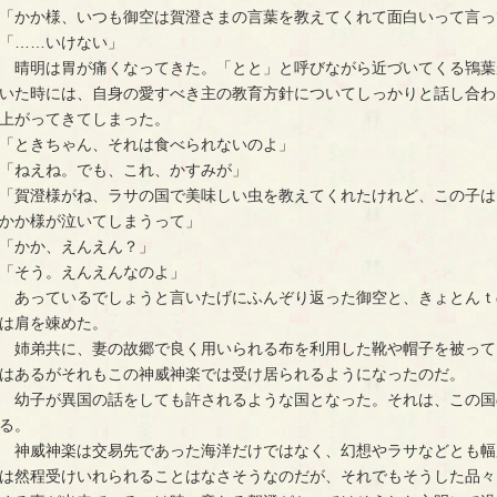
「かか様、いつも御空は賀澄さまの言葉を教えてくれて面白いって言っ
「……いけない」
　晴明は胃が痛くなってきた。「とと」と呼びながら近づいてくる鴇葉
いた時には、自身の愛すべき主の教育方針についてしっかりと話し合わ
上がってきてしまった。
「ときちゃん、それは食べられないのよ」
「ねえね。でも、これ、かすみが」
「賀澄様がね、ラサの国で美味しい虫を教えてくれたけれど、この子は
かか様が泣いてしまうって」
「かか、えんえん？」
「そう。えんえんなのよ」
　あっているでしょうと言いたげにふんぞり返った御空と、きょとんｔ
は肩を竦めた。
　姉弟共に、妻の故郷で良く用いられる布を利用した靴や帽子を被って
はあるがそれもこの神威神楽では受け居られるようになったのだ。
　幼子が異国の話をしても許されるような国となった。それは、この国
る。
　神威神楽は交易先であった海洋だけではなく、幻想やラサなどとも幅
は然程受けいれられることはなさそうなのだが、それでもそうした品々