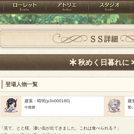
神殿
ローレット
アトリエ
raPartyProject
ＳＳ詳細
秋めく日暮れに
登場人物一覧
建葉・晴明(p3n000180)
建葉
中務卿
繋
「見て、とと様。凄い虫が出てきました。これは食べられる？」