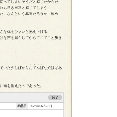
切ってしまいそうだと感じたからだ。
れも良き日常と感じてしまう。
た。なんという幸運だろうか。改め
さな体をひょいと抱え上げる。
げな声を漏らしてからてこてこと歩き
●
●
●
●
でいた少しばかり
お
て
ん
ば
な娘はぱあ
に頭を抱えたのであった。
完了
納品日
2026年06月28日