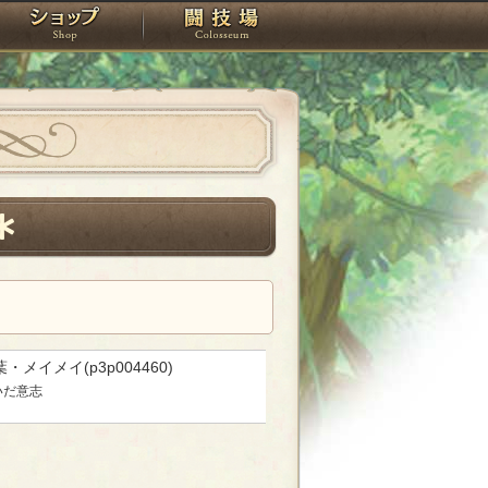
スタジオ
ショップ
闘技場
・メイメイ(p3p004460)
いだ意志