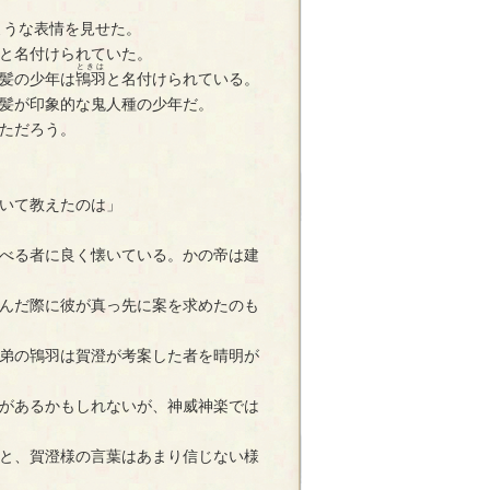
ような表情を見せた。
と名付けられていた。
ときは
髪の少年は
鴇羽
と名付けられている。
髪が印象的な鬼人種の少年だ。
ただろう。
いて教えたのは」
べる者に良く懐いている。かの帝は建
んだ際に彼が真っ先に案を求めたのも
弟の鴇羽は賀澄が考案した者を晴明が
があるかもしれないが、神威神楽では
と、賀澄様の言葉はあまり信じない様