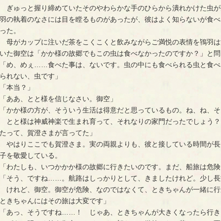
　ぎゅっと握り締めていたそのやわらかな手のひらから潰れかけた虫が
羽の執着のなさには目を瞠るものがあったが、彼はよく知らないが食べ
った。
　母がカップに注いだ茶をこくこくと飲みながらご満悦の表情を鴇羽は
いた御空は「かか様の故郷でもこの虫は食べなかったのですか？」と問
「め、めぇ……食べた事は、ないです。虫の中にも食べられる虫と食べ
られない、虫です」
「本当？」
「ああ、とと様を信じなさい。御空」
「かか様の方が、そういう生活は得意だと思っているもの。ね、ね、そ
　とと様は神威神楽で生まれ育って、それなりの家門だったでしょう？
たって、賀澄さまが言ってた」
　やはりここでも賀澄さま。実の両親よりも、彼と接している時間が長
子を敬愛している。
「わたしも、いつかかか様の故郷に行きたいのです。まだ、船旅は危険
「そう、ですね……。航路はしっかりとして、きましたけれど。少し長
　けれど、御空。御空が危険、なのではなくて、ときちゃんが一緒に行
ときちゃんにはその旅は大変です」
「あっ、そうですね……！　じゃあ、ときちゃんが大きくなったら行き