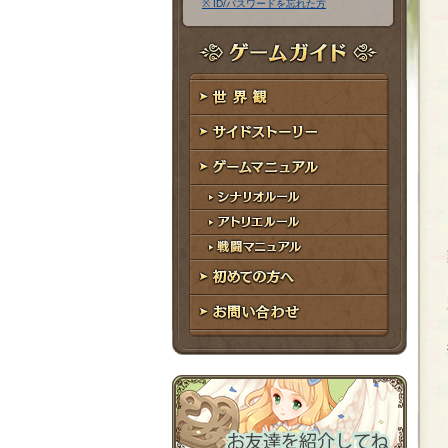
※ ID/パスワードを忘れた方
ア
ワ
ド
ー
レ
ド
ゲームガイド
ス
世界観
サイドストーリー
ゲームマニュアル
シナリオルール
アトリエルール
戦闘マニュアル
初めての方へ
お問い合わせ