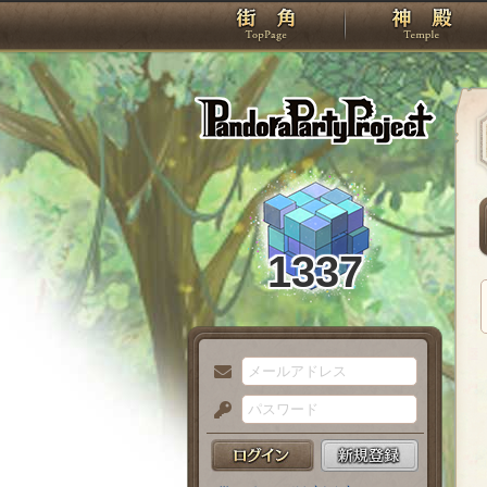
TOP
Pando
1337
メ
ー
パ
ル
ス