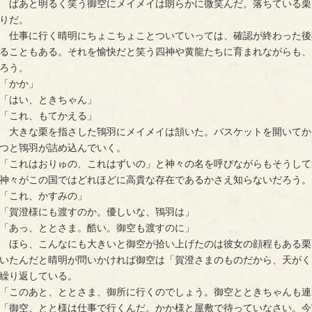
　ぱあと明るく笑う御空にメイメイは朗らかに微笑んだ。落ちている栗
りだ。
　仕事に行く晴明にちょこちょことついていっては、確認が終わった後
ることもある。それを愉快だと笑う四神や黄龍たちに育まれながらも、
ろう。
「かか」
「はい、ときちゃん」
「これ、もてかえる」
　大きな栗を指さした鴇羽にメイメイは頷いた。バスケットを開いてか
つと鴇羽が詰め込んでいく。
「これはおりゅの、これはずいの」と神々の名を呼びながらもそうして
神々がこの国ではどれほどに高貴な存在であるかさえ知らないだろう。
「これ、かすみの」
「賀澄様にも渡すのか。優しいな、鴇羽は」
「あっ、ととさま。酷い。御空も渡すのに」
　ほら、こんなにも大きいと御空が拾い上げたのは彼女の顔程もある栗
いたんだと晴明が問いかければ御空は「賀澄さまのものだから、天がく
繰り返している。
「このあと、ととさま、御所に行くのでしょう。御空とときちゃんも連
「御空、とと様は仕事で行くんだ。かか様と屋敷で待っていなさい。今