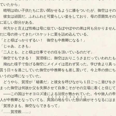
ていたから」
　晴明は幼い子供たちに言い聞かせるように膝をついたが、御空はその
　彼女は頑固だ。ふわふわと可愛らしい姿をしており、母の雰囲気その
に近しい部分がある。
　何方かと言えば性格は母に似ているぽやぽやの弟は何も分かりません
だに母の持ってきたバスケットに栗を詰め込んでいる。
「とと様ばっかりずるい！　御空も中務卿になる！」
「じゃあ、ときも」
「二人とも、とと様は仕事でその任を頂いているのだぞ」
「御空でもできる！　賀澄様に、御空はおりこうさまだっていわれたも
　拗ねた様子で告げる御空にメイメイは思わず笑った。学び舎より真っ
貰う日々を過ごしていた御空が中務卿をも差し置いて、今上帝の傍にち
いうのは噂になっていた。
　どうやら、賀澄が「秘書だ」と彼女を呼びながら１日ごっこ遊びをさ
まった御空は何故か父を失脚させて自身こそがその立場に着くと信じて
　――この国はヤオヨロズ達による治世が敷かれていた。今や旅人の帝
●
●
●
●
●
●
●
●
●
●
●
人が中務卿となっていても、
異
国
の
地
を
引
い
た
獣
の
娘
がそうなるにはま
「賀澄さまも、御空ならできるって」
「……賀澄殿……」