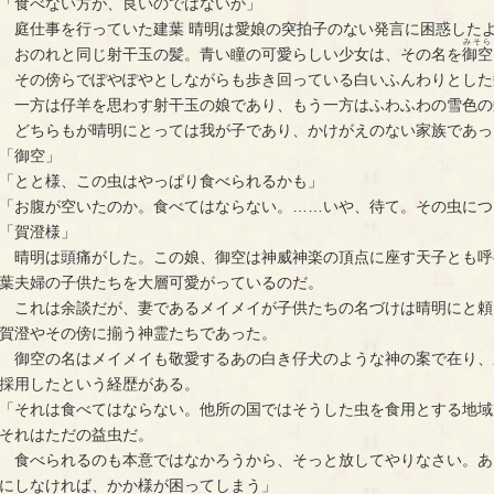
「食べない方が、良いのではないか」
　庭仕事を行っていた建葉 晴明は愛娘の突拍子のない発言に困惑した
みそら
　おのれと同じ射干玉の髪。青い瞳の可愛らしい少女は、その名を
御空
　その傍らでぽやぽやとしながらも歩き回っている白いふんわりとした
　一方は仔羊を思わす射干玉の娘であり、もう一方はふわふわの雪色の
　どちらもが晴明にとっては我が子であり、かけがえのない家族であっ
「御空」
「とと様、この虫はやっぱり食べられるかも」
「お腹が空いたのか。食べてはならない。……いや、待て。その虫につ
「賀澄様」
　晴明は頭痛がした。この娘、御空は神威神楽の頂点に座す天子とも呼
葉夫婦の子供たちを大層可愛がっているのだ。
　これは余談だが、妻であるメイメイが子供たちの名づけは晴明にと頼
賀澄やその傍に揃う神霊たちであった。
　御空の名はメイメイも敬愛するあの白き仔犬のような神の案で在り、
採用したという経歴がある。
「それは食べてはならない。他所の国ではそうした虫を食用とする地域
それはただの益虫だ。
　食べられるのも本意ではなかろうから、そっと放してやりなさい。あ
にしなければ、かか様が困ってしまう」