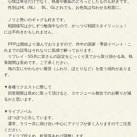
心情は幸せだけでなく、執着や嫉妬のどろっとしたものも好きです。
性別はHL（NL）、BL、GLどれでも。お色気は匂わせる程度に。
ノリと勢いのギャグも好きです。
戦闘描写は少しずつ勉強中なので、がっつり戦闘スタイリッシュ！
には不向きかもしれません。
PPPは開始より遊んでおりますので、作中の国家・季節イベント・こ
れまでの話等はそれなりに肌感で解っております。
リプレイ・SS共に皆さんの設定をじっくり見てから取り掛かる為、執
筆期間は長めです。ご了承ください。
地の文にやわらかい擬音（ふわり、ぽとりなど）を使う傾向がありま
す。
▼各種リクエストに際して
回答期限は長めに取って頂けると、スケジュール都合でのお断りが減
るかと思います。
▼ライブノベル
ぽつぽつと出しています。
通常、ラリー共に掛け合い中心にアドリブが多く入りますのでご注意
ください。
アドリブ控えめ、歓迎等あれば調整します。