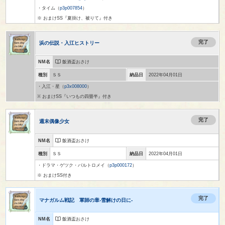
・タイム（
p3p007854
）
※ おまけSS『夏掛け、被りて』付き
完了
浜の伝説・入江ヒストリー
NM名
飯酒盃おさけ
種別
ＳＳ
納品日
2022年04月01日
・入江・星（
p3x008000
）
※ おまけSS『いつもの四畳半』付き
完了
週末偶像少女
NM名
飯酒盃おさけ
種別
ＳＳ
納品日
2022年04月01日
・ドラマ・ゲツク・バルトロメイ（
p3p000172
）
※ おまけSS付き
完了
マナガルム戦記 軍師の章-雪解けの日に-
NM名
飯酒盃おさけ