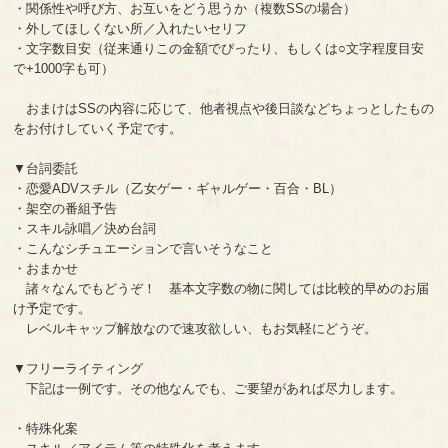
・関係性や呼び方、お互いをどう思うか（複数SSの場合）
・外してほしくない所／入れたいセリフ
・文字数目安（従来通りこの金額でぴったり、もしくは○文字程度目安
で+1000字も可）
おまけはSSの内容に応じて、他者視点や後日談などちょっとしたもの
をお付けしていく予定です。
▼台詞委託
・恋愛ADVスチル（乙女ゲー・ギャルゲー・百合・BL）
・架空の番組予告
・スキル詠唱／決め台詞
・こんなシチュエーションで言いそうなこと
・おまかせ
諸々なんでもどうぞ！ 基本文字数の物に関しては比較的早めのお届
け予定です。
レベルキャップ解放なので速攻欲しい、もお気軽にどうぞ。
▼フリーライティング
下記は一例です。その他なんでも、ご要望があれば尽力します。
・特殊化案