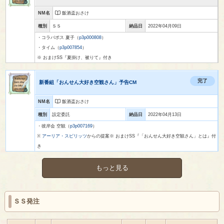
NM名
飯酒盃おさけ
種別
ＳＳ
納品日
2022年04月09日
・コラバポス 夏子（
p3p000808
）
・タイム（
p3p007854
）
※ おまけSS『夏掛け、被りて』付き
完了
新番組「おんせん大好き空観さん」予告CM
NM名
飯酒盃おさけ
種別
設定委託
納品日
2022年04月13日
・彼岸会 空観（
p3p007169
）
※
アーリア・スピリッツ
からの提案※ おまけSS『「おんせん大好き空観さん」とは』付
き
もっと見る
ＳＳ発注