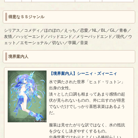
得意なＳＳジャンル
シリアス／コメディ／ほのぼの／えっち／恋愛／NL／BL／GL／青春／
友情／ハッピーエンド／バッドエンド／メリーバッドエンド／現代／ウ
ェット／エモーショナル／切ない／学園／音楽
境界案内人
【境界案内人】シーニィ・ズィーニィ
水で満たされた世界「ヒュド・リュトン」
出身の女性。
淡々とした口調も相まってあまり感情の起
伏が見られないものの、外に出すのが得意
でないだけでしっかり喜怒哀楽はあるよう
だ。
服装は見せたがりな訳ではなく、水の抵抗
を少なくし泳ぎやすくするもの。
出身世界ではわりとよくいる格好らしい。