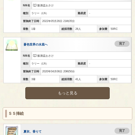
NM名
飯酒盃おさけ
種別
ラリー
（LN）
難易度
-
冒険終了日時
2022年05月26日 21時35分
章数
1章
総採用数
26人
参加費
50RC
完了
蒼色世界の水底へ
NM名
飯酒盃おさけ
種別
ラリー
（LN）
難易度
-
冒険終了日時
2020年04月06日 20時50分
章数
3章
総採用数
41人
参加費
50RC
もっと見る
ＳＳ挿絵
完了
夏衣、香りて