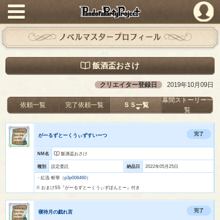
PandoraPartyProject
ノベルマスタープロフィール
飯酒盃おさけ
クリエイター登録日
2019年10月09日
幕間ストーリー一
依頼一覧
完了依頼一覧
ＳＳ一覧
覧
完了
がーるずとーくうぃずすいーつ
NM名
飯酒盃おさけ
種別
設定委託
納品日
2022年05月25日
・紅迅 斬華（
p3p008460
）
※ おまけSS『がーるずとーくうぃずぽんとー』付き
完了
寝待月の戯れ言