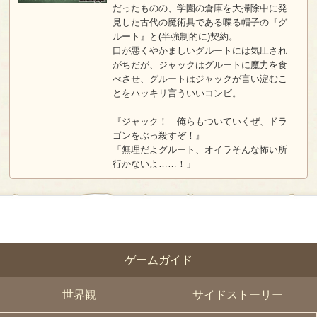
だったものの、学園の倉庫を大掃除中に発
見した古代の魔術具である喋る帽子の『グ
ルート』と(半強制的に)契約。
口が悪くやかましいグルートには気圧され
がちだが、ジャックはグルートに魔力を食
べさせ、グルートはジャックが言い淀むこ
とをハッキリ言ういいコンビ。
『ジャック！ 俺らもついていくぜ、ドラ
ゴンをぶっ殺すぞ！』
「無理だよグルート、オイラそんな怖い所
行かないよ……！」
ゲームガイド
世界観
サイドストーリー