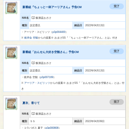
完了
新番組『ちょっと一杯アーリアさん』予告CM
NM名
飯酒盃おさけ
種別
設定委託
納品日
2022年04月13日
・アーリア・スピリッツ（
p3p004400
）
※
彼岸会 空観
からの提案※ おまけSS『「ちょっと一杯アーリアさん」とは』付き
完了
新番組「おんせん大好き空観さん」予告CM
NM名
飯酒盃おさけ
種別
設定委託
納品日
2022年04月13日
・彼岸会 空観（
p3p007169
）
※
アーリア・スピリッツ
からの提案※ おまけSS『「おんせん大好き空観さん」とは』付
き
完了
夏衣、香りて
NM名
飯酒盃おさけ
種別
ＳＳ
納品日
2022年04月09日
・コラバポス 夏子（
p3p000808
）