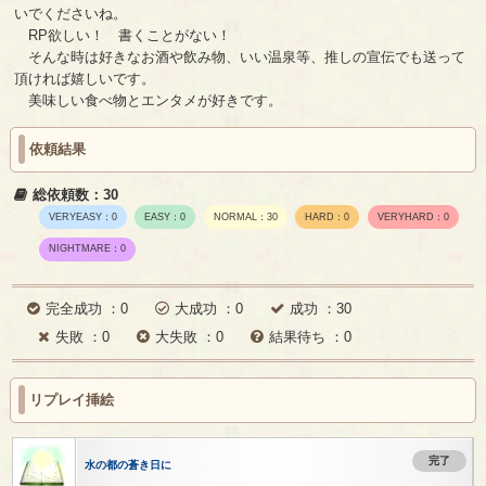
いでくださいね。
RP欲しい！ 書くことがない！
そんな時は好きなお酒や飲み物、いい温泉等、推しの宣伝でも送って
頂ければ嬉しいです。
美味しい食べ物とエンタメが好きです。
依頼結果
総依頼数：30
VERYEASY：0
EASY：0
NORMAL：30
HARD：0
VERYHARD：0
NIGHTMARE：0
完全成功 ：0
大成功 ：0
成功 ：30
失敗 ：0
大失敗 ：0
結果待ち ：0
リプレイ挿絵
完了
水の都の蒼き日に