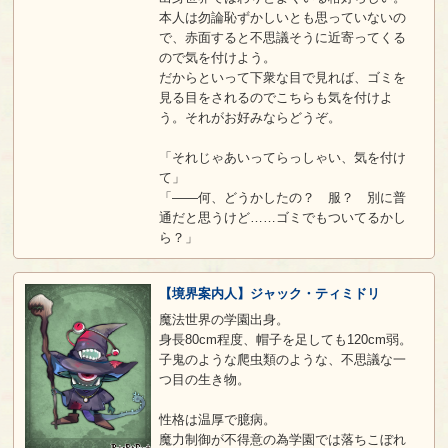
本人は勿論恥ずかしいとも思っていないの
で、赤面すると不思議そうに近寄ってくる
ので気を付けよう。
だからといって下衆な目で見れば、ゴミを
見る目をされるのでこちらも気を付けよ
う。それがお好みならどうぞ。
「それじゃあいってらっしゃい、気を付け
て」
「――何、どうかしたの？ 服？ 別に普
通だと思うけど……ゴミでもついてるかし
ら？」
【境界案内人】ジャック・ティミドリ
魔法世界の学園出身。
身長80cm程度、帽子を足しても120cm弱。
子鬼のような爬虫類のような、不思議な一
つ目の生き物。
性格は温厚で臆病。
魔力制御が不得意の為学園では落ちこぼれ