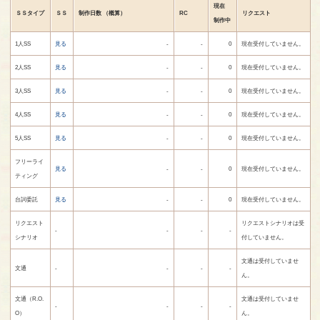
現在
ＳＳタイプ
ＳＳ
制作日数
（概算）
RC
リクエスト
制作中
1人SS
見る
-
-
0
現在受付していません。
2人SS
見る
-
-
0
現在受付していません。
3人SS
見る
-
-
0
現在受付していません。
4人SS
見る
-
-
0
現在受付していません。
5人SS
見る
-
-
0
現在受付していません。
フリーライ
見る
-
-
0
現在受付していません。
ティング
台詞委託
見る
-
-
0
現在受付していません。
リクエスト
リクエストシナリオは受
-
-
-
-
シナリオ
付していません。
文通は受付していませ
文通
-
-
-
-
ん。
文通（R.O.
文通は受付していませ
-
-
-
-
O）
ん。