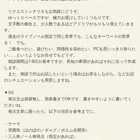
リクエストシナリオもお気軽にどうぞ。
ゆっくりペースですが、極力お受けしていくつもりです。
文字数の都合上、少人数であるほどアドリブがもりもり増えていきま
す。
過去のライブノベル指定で同じ世界でも、こんなキーワードの世界
を！ でも。
ご飯食べたい、遊びたい、関係性を深めたい、PCを思いっきり抉りた
い……というようなお任せでもどうぞ。
相談期間は7-8日が基本ですが、長短の希望があればそれに沿って作成
します。
また、相談で沢山お話したいという場合はお茶をしながら、などお話
のシチュエーションも用意しますね。
▼SS
発注文は挨拶無し、箇条書きでOKです。書きやすいように書いてく
ださいね。
発注文章に困ったら、以下の項目を参考までに。
・テーマ
・雰囲気（ほのぼの／ギャグ／ポエム全開等）
・三人称／一人称視点（指定があれば）