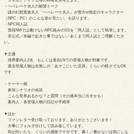
スキル／アイテム等の特殊化を考えます。
・ヘベレーケ夫人の願望トーク
謎の幻想貴族夫人「ヘベレーケ夫人」が貴方or指定のキャラクター
（NPC・PC）のこんな姿が見たい、を語ります。
・NPC同人誌
普段NMでは書けないNPC絡みのSSを「同人誌」として執筆します。
非公式／本編で起きた事ではない／あくまで同人誌とご理解くださ
い。
▼文通
境界案内人2名、もしくは過去LNでの登場人物が対象です。
過去登場人物は名無しの「あそこにいた店員」くらいの軽さでもOK
です。
・テーマ一例
参加シナリオの余談
こんな世界あるかな？と質問（その後本当に出すかも）
案内人・各登場人物の日記や手紙等
▼ほか
ファンレター受け取っております、ありがとうございます！
大事にフォルダ分けして読み返しています。
気が向いたら、くらいの感覚で十分です、書く／書かないは気にしな