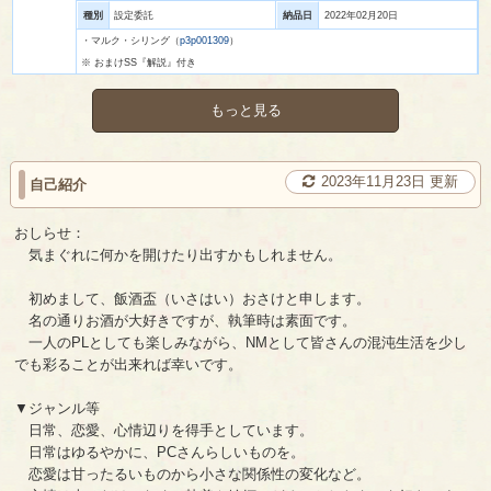
種別
設定委託
納品日
2022年02月20日
・マルク・シリング（
p3p001309
）
※ おまけSS『解説』付き
もっと見る
2023年11月23日 更新
自己紹介
おしらせ：
気まぐれに何かを開けたり出すかもしれません。
初めまして、飯酒盃（いさはい）おさけと申します。
名の通りお酒が大好きですが、執筆時は素面です。
一人のPLとしても楽しみながら、NMとして皆さんの混沌生活を少し
でも彩ることが出来れば幸いです。
▼ジャンル等
日常、恋愛、心情辺りを得手としています。
日常はゆるやかに、PCさんらしいものを。
恋愛は甘ったるいものから小さな関係性の変化など。