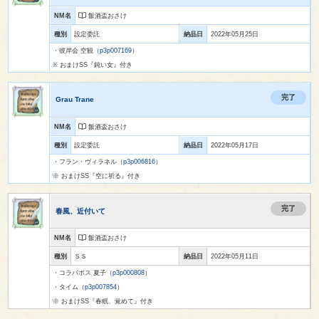
NM名
飯酒盃おさけ
種別
設定委託
納品日
2022年05月25日
・彼岸会 空観（
p3p007169
）
※ おまけSS『鈍い女』付き
完了
Grau Trane
NM名
飯酒盃おさけ
種別
設定委託
納品日
2022年05月17日
・フラン・ヴィラネル（
p3p006816
）
※ おまけSS『空に祈る』付き
完了
春風、近付いて
NM名
飯酒盃おさけ
種別
ＳＳ
納品日
2022年05月11日
・コラバポス 夏子（
p3p000808
）
・タイム（
p3p007854
）
※ おまけSS『春眠、覚めて』付き