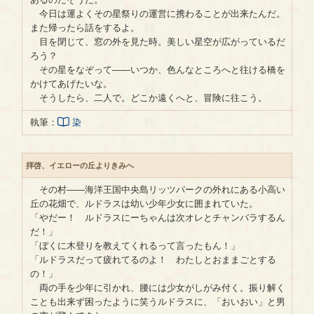
今日は運よくその星祭りの運営に携わることが出来たんだ。
また帰ったら話をするよ。
目を閉じて、窓の外を見た時。美しい星空が広がっているだ
ろう？
その星をなぞって――いつか、色んなところへと往ける橋を
かけてあげたいな。
そうしたら、二人で。どこか遠くへと、冒険に往こう。
執筆：
染
拝啓、イエローの丘よりきみへ
その村――海洋王国中央島リッツパークの外れにある小高い
丘の花畑で、ルドラスは幼い少年少女に囲まれていた。
「やだー！ ルドラスにーちゃんは次オレとチャンバラするん
だ！」
「ぼくに木登りを教えてくれるって言ったもん！」
「ルドラスだって疲れてるのよ！ わたしとおままごとする
の！」
両の手を少年に引かれ、腰には少女がしがみ付く。振り解く
ことも出来ず困ったように笑うルドラスに、「おいおい」と男