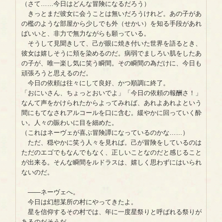
（さて……今日はどんな冒険になるだろう）
きっとまだ彼女に会うことは無いだろうけれど。あの子があ
の檻のような部屋から少しでも外（せかい）を知る手段があれ
ばいいと、非力で無力ながらも願っている。
そうして見聞きして、己が眼に焼き付いた世界を語るとき、
彼女は嬉しそうに頬を染めるのだ。病弱でましろい肌をしたあ
の子が、唯一楽し気に笑う瞬間。その瞬間の為だけに、今日も
頑張ろうと思えるのだ。
今日の依頼は往々にして良好、かつ順調に終了。
「おにいさん、ちょっとおいでよ」「今日の依頼の報酬さ！」
なんて声をかけられたからよってみれば、あれよあれよという
間にもてなされアルコールを口に含む。緩やかに回っていく酔
い。人々の賑わいに目を細めた。
（これはネーヴェが喜ぶ冒険譚になっているのかな……）
ただ、穏やかに笑う人々を見れば。己が冒険をしているのは
ただのエゴでもなんでもなく、正しいことなのだと感じること
が出来る。そんな瞬間をルドラスは、嬉しく思わずにはいられ
ないのだ。
――ネーヴェへ。
今日は幻想某所の村にやってきたよ。
星を信仰するその村では、年に一度星祭りと呼ばれる祭りが
あるのだそうだ。