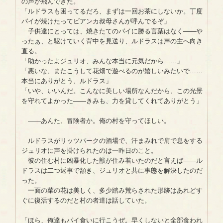
の声が飛んできた。
「ルドラスも困ってるだろ、まずは一回お茶にしないか。丁度
パイが焼けたってビアンカ叔母さんが呼んでるぞ」
子供達にとっては、焼きたてのパイに勝る言葉はなく――や
ったぁ、と駆けていく背中を見送り、ルドラスは声の主へ向き
直る。
「助かったよジュリオ、みんな本当に元気だから……」
「悪いな、またこうして花畑で遊べるのが嬉しいみたいで……
本当にありがとう、ルドラス」
「いや、いいんだ。こんなに美しい場所なんだから、この光景
を守れてよかった――きみも、力を貸してくれてありがとう」
――あんた、冒険者か。俺の村を守ってほしい。
ルドラスがリッツパークの酒場で、汗まみれで肩で息をする
ジュリオに声を掛けられたのは一昨日のこと。
彼の住む村に凶暴化した獣が住み着いたのだと言えば――ル
ドラスは二つ返事で頷き、ジュリオと共に事態を解決したのだ
った。
一面の菜の花は美しく、多少踏み荒らされた形跡はあれどす
ぐに復活するのだと村の者達は話していた。
「ほら、俺達もパイ食いに行こうぜ。早くしないと全部食われ