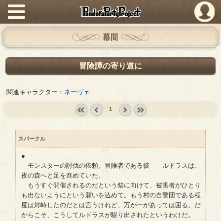
PandoraPartyProject
幕間
冒険譚の寄り道に
関連キャラクター：
ネーヴェ
1
« first
‹
next ›
last »
prev
スパークル
●
モンスターの討伐の依頼。冒険者である彼――ルドラスは、
夜の森へと足を進めていた。
もうすぐ開催されるのだという祭に向けて、被害者がひとり
も出ないようにという願いを込めて。もう村の自警団である程
度は対峙したのだとは言うけれど、万が一があっては困る。だ
からこそ、こうしてルドラスが駆り出されたというわけだ。