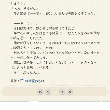
ちまう！」
「ああ、そうだな」
歩き出せば――甘く、香ばしい香りが鼻腔をくすぐった。
――ネーヴェへ。
今日は海洋で、獣が襲う村を助けて来たよ。
菜の花の咲く花畑はとても綺麗で――なんだかきみの御屋敷
の庭を思い出したんだ。
俺が転寝をしていると、きみは横でたんぽぽとシロツメクサ
の花冠を作ってくれていたね。
村の人から美味しいパイの作り方を聞いたんだ。次に帰った
ら、一緒に作ってみよう。
俺はお菓子作りなんてしたことないけれど――きみとなら
ば、きっと美味しく作れる。
そう、思ったんだ。
執筆：
飯酒盃おさけ
1
« first
‹
next ›
last »
prev